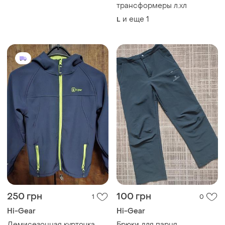
трансформеры л.хл
и еще
1
L
250 грн
100 грн
1
0
Hi-Gear
Hi-Gear
Демисезонная курточка
Брюки для парня