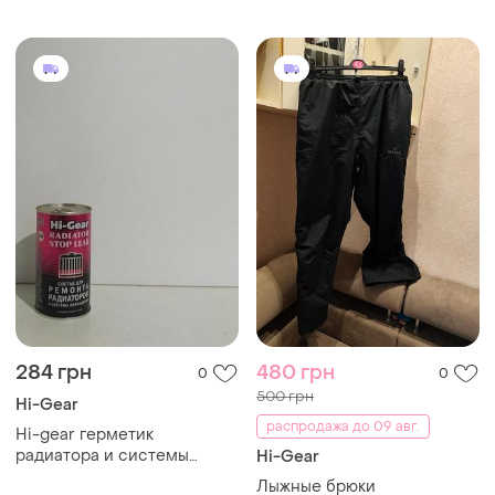
284 грн
480 грн
0
0
500 грн
Hi-Gear
распродажа до 09 авг.
Hi-gear герметик
радиатора и системы
Hi-Gear
охлаждения 325мл
Лыжные брюки