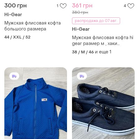
300 грн
361 грн
1
4
380 грн
Hi-Gear
распродажа до 07 авг.
Мужская флисовая кофта
большого размера
Hi-Gear
44 / XXL / 52
Мужская флисовая кофта hi
gear размер м , хаки
камуфляж
и еще
1
38 / M / 46