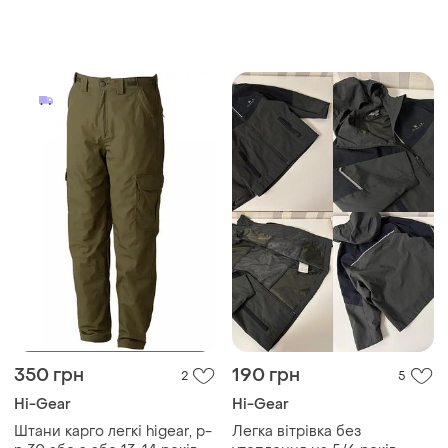
350 грн
190 грн
2
5
Hi-Gear
Hi-Gear
Штани карго легкі higear, р-
Легка вітрівка без