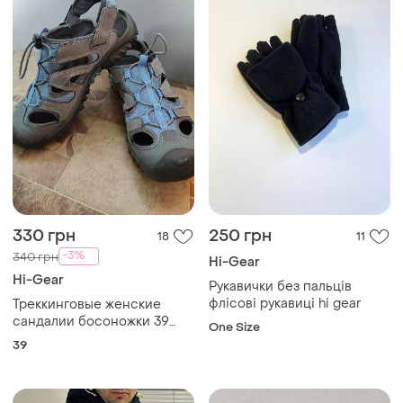
330 грн
250 грн
18
11
-3%
340 грн
Hi-Gear
Hi-Gear
Рукавички без пальців
флісові рукавиці hi gear
Треккинговые женские
сандалии босоножки 39
One Size
размер, серо-голубые
39