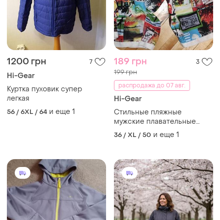
1200 грн
189 грн
7
3
199 грн
Hi-Gear
распродажа до 07 авг.
Куртка пуховик супер
легкая
Hi-Gear
и еще
1
56 / 6XL / 64
Стильные пляжные
мужские плавательные
шорты-бордшорты бренд n
и еще
1
36 / XL / 50
gear и north shore. хл