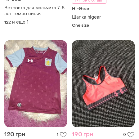
171 грн с 07 авг.
Ветровка для мальчика 7-8
Hi-Gear
лет темно синяя
Шапка higear
и еще
1
122
One size
120 грн
190 грн
1
0