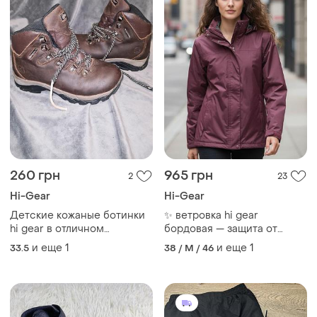
260 грн
965 грн
2
23
Hi-Gear
Hi-Gear
Детские кожаные ботинки
✨ ветровка hi gear
hi gear в отличном
бордовая — защита от
состоянии 34 размер
ветра и дождя!
и еще
1
и еще
1
33.5
38 / M / 46