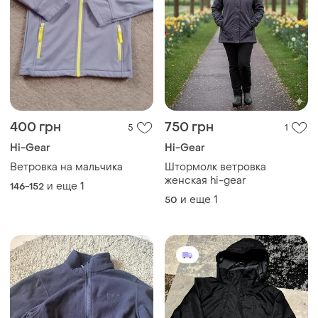
400 грн
750 грн
5
1
Hi-Gear
Hi-Gear
Ветровка на мальчика
Штормолк ветровка
женская hi-gear
и еще
1
146-152
и еще
1
50