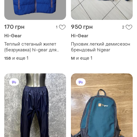
170 грн
950 грн
1
2
Hi-Gear
Hi-Gear
Теплый стеганый жилет
Пуховик легкий демисезон
(безрукавка) hi-gear для
брендовый higear
туризма и города
и еще
1
и еще
1
158
M