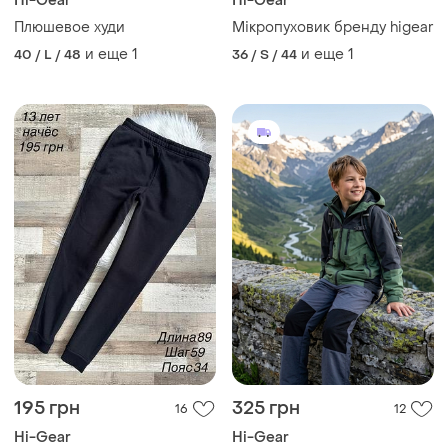
Hi-Gear
Hi-Gear
Плюшевое худи
Мікропуховик бренду higear
и еще
1
и еще
1
40 / L / 48
36 / S / 44
195 грн
325 грн
16
12
Hi-Gear
Hi-Gear