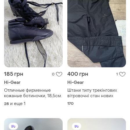
185 грн
400 грн
0
1
Hi-Gear
Hi-Gear
Отличные фирменные
Штани типу трекінгових
кожаные ботиночки, 18,5см.
вітровочні стан нових
и еще
1
170
28