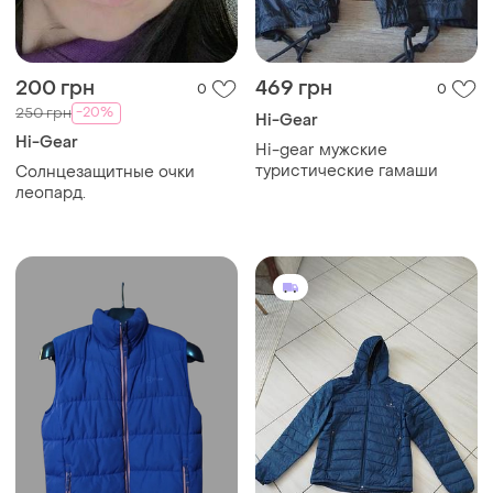
200 грн
469 грн
0
0
-20%
250 грн
Hi-Gear
Hi-Gear
Hi-gear мужские
туристические гамаши
Солнцезащитные очки
леопард.