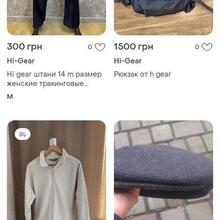
300 грн
1500 грн
0
0
Hi-Gear
Hi-Gear
Hi gear штани 14 m размер
Рюкзак от h gear
женские тракинговые
синие
M