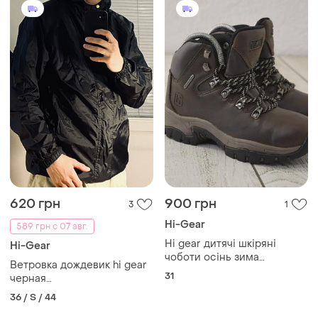
620 грн
900 грн
3
1
Hi-Gear
589 грн с 07 авг.
Hi gear дитячі шкіряні
Hi-Gear
чоботи осінь зима
Ветровка дождевик hi gear
коричневого кольору
31
черная
оригінал 31 розмір
унисекс,человечья,женская,размер
36 / S / 44
s