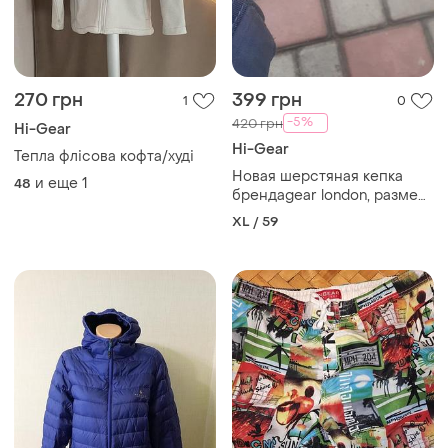
270 грн
399 грн
1
0
-5%
420 грн
Hi-Gear
Hi-Gear
Тепла флісова кофта/худі
Новая шерстяная кепка
и еще
1
48
брендаgear london, размер
которой составляет 59 см..
XL / 59