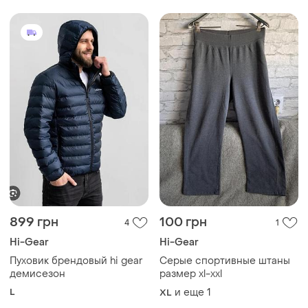
899 грн
100 грн
4
1
Hi-Gear
Hi-Gear
Пуховик брендовый hi gear
Серые спортивные штаны
демисезон
размер xl-xxl
L
и еще
1
XL