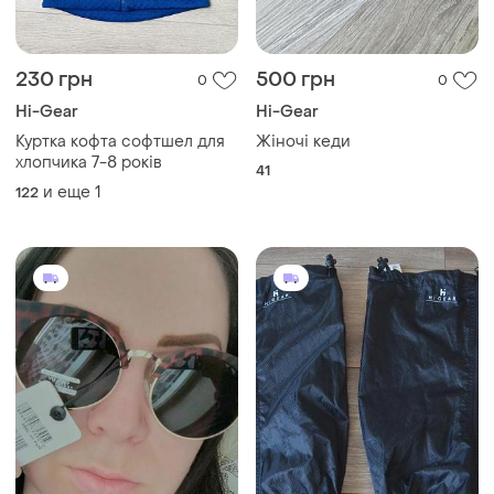
230 грн
500 грн
0
0
Hi-Gear
Hi-Gear
Куртка кофта софтшел для
Жіночі кеди
хлопчика 7-8 років
41
и еще
1
122