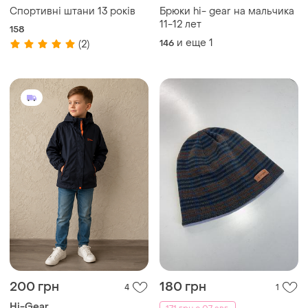
Спортивні штани 13 років
Брюки hi- gear на мальчика
11-12 лет
158
и еще
1
146
(2)
200 грн
180 грн
4
1
Hi-Gear