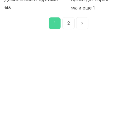
146
и еще
1
146
1
2
>