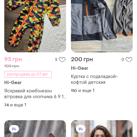
95 грн
200 грн
5
0
100 грн
Hi-Gear
распродажа до 07 авг.
Куртка с подкладкой-
кофтой детская
Hi-Gear
и еще
1
Яскравий комбінезон
110
вітровка для хлопчика 6 9 12
міс 74 80 см для хлопчика
и еще
1
74
осінь літо весна