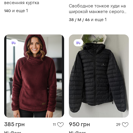
весенняя куртка
Свободное тонкое худи на
и еще
1
140
широкой манжете серого
цвета 46-48 размера
и еще
1
38 / M / 46
385 грн
950 грн
11
29