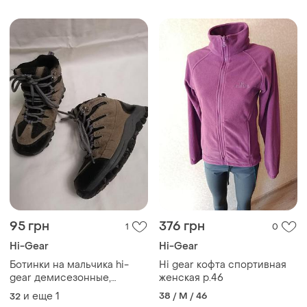
95 грн
376 грн
1
0
Hi-Gear
Hi-Gear
Ботинки на мальчика hi-
Hi gear кофта спортивная
gear демисезонные,
женская р.46
спортивные, треккинговые
и еще
1
38 / M / 46
32