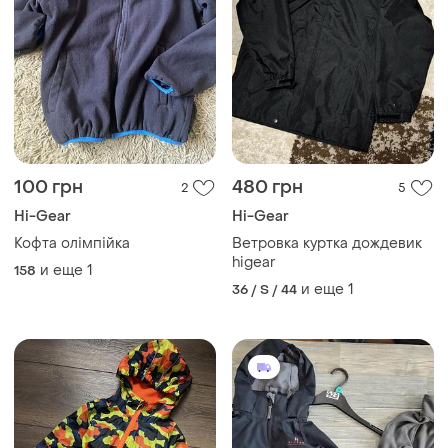
100 грн
480 грн
2
5
Hi-Gear
Hi-Gear
Кофта олімпійка
Ветровка куртка дождевик
higear
и еще
1
158
и еще
1
36 / S / 44