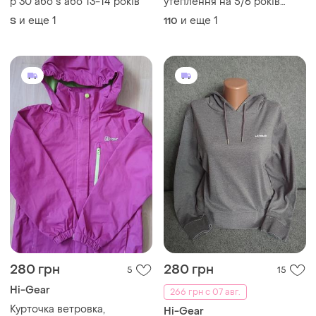
р 30 або s або 13-14 років
утеплення на 5/6 років
110/116 зріст.
и еще
1
и еще
1
S
110
280 грн
280 грн
5
15
Hi-Gear
266 грн с 07 авг.
Курточка ветровка,
Hi-Gear