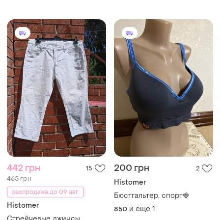
442 грн
200 грн
15
2
465 грн
Histomer
распродажа до 09 авг.
Бюстгальтер, спорт🍓
Histomer
и еще
1
85D
Стрейчевые джинсы,