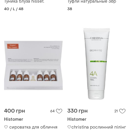
Туника блуза hisset.
Туфли натуральные 38р
40 / L / 48
38
400 грн
330 грн
64
21
Histomer
Histomer
🤍 сироватка для обличчя
🤍christina рослинний пілінг