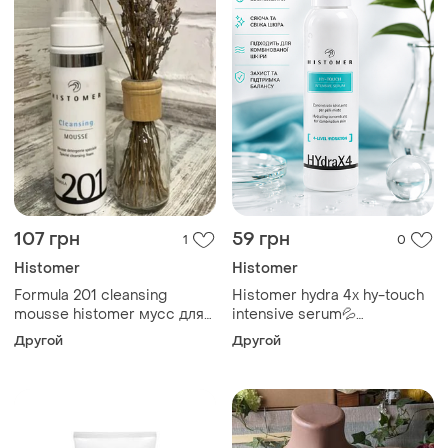
107 грн
59 грн
1
0
Histomer
Histomer
Formula 201 cleansing
Histomer hydra 4х hy-touch
mousse histomer мусс для
intensive serum💦
очищения кожи хистомер
увлажняющая сыворотка
Другой
Другой
для комбинированной и
жирной кожи хистомер