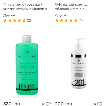
🤍histomer сироватка +
🤍фінішний крем для
чистий вітамін c vitamin c
обличчя vitamin c
pure complex
professional cream histomer
Другой
Другой
(2)
(4)
330 грн
200 грн
12
14