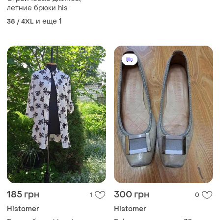
летние брюки his
и еще
1
38 / 4XL
185 грн
300 грн
1
0
Histomer
Histomer