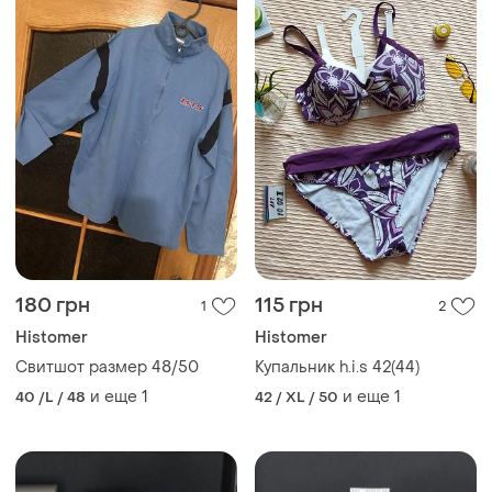
180 грн
115 грн
1
2
Histomer
Histomer
Свитшот размер 48/50
Купальник h.i.s 42(44)
и еще
1
и еще
1
40 /L / 48
42 / XL / 50