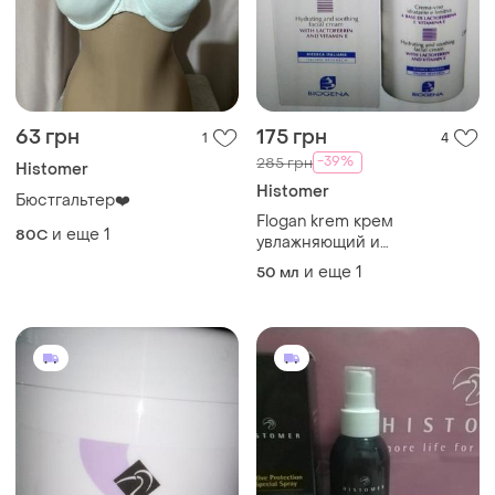
63 грн
175 грн
1
4
-39%
285 грн
Histomer
Histomer
Бюстгальтер❤️
Flogan krem крем
и еще
1
80C
увлажняющий и
успокаивающий для
и еще
1
50 мл
гиперреактивной кожи,
распив от 5 мл