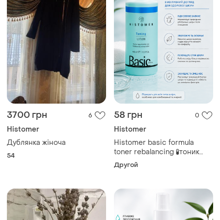
3700 грн
58 грн
6
0
Histomer
Histomer
Дублянка жіноча
Histomer basic formula
toner rebalancing 🧪тоник
54
для лица хистомер
Другой