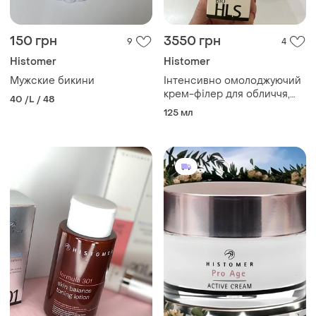
150 грн
3550 грн
9
4
Histomer
Histomer
Мужские бикини
Інтенсивно омолоджуючий
крем-філер для обличчя,
40 /L / 48
histomer bio hls supreme
125 мл
filler