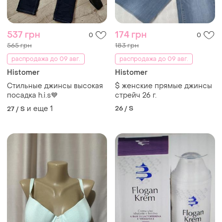
537 грн
174 грн
0
0
565 грн
183 грн
распродажа до 09 авг.
распродажа до 09 авг.
Histomer
Histomer
Стильные джинсы высокая
$ женские прямые джинсы
посадка h.i.s💙
стрейч 26 г.
и еще
1
26 / S
27 / S