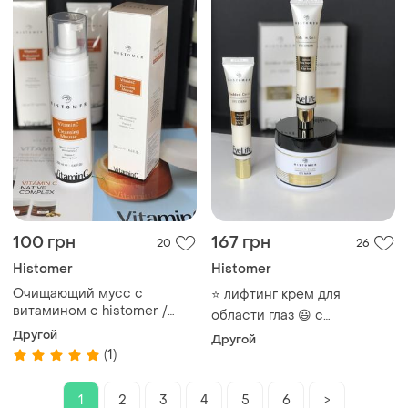
100 грн
167 грн
20
26
Histomer
Histomer
Очищающий мусс с
⭐️ лифтинг крем для
витамином с histomer /
области глаз 😃 с
vitamin c cleansing mousse
антигравийным действием
Другой
Другой
от histomer
(1)
1
2
3
4
5
6
>