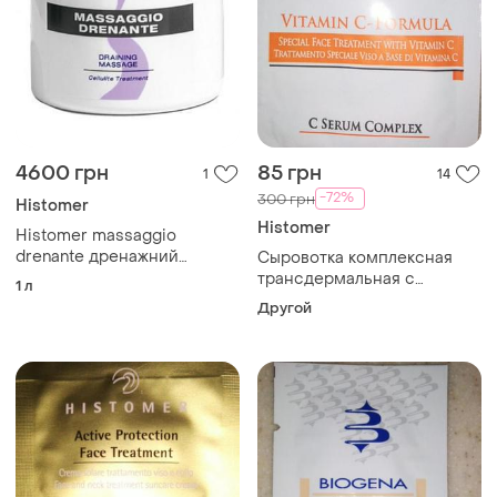
4600 грн
85 грн
1
14
-72%
300 грн
Histomer
Histomer
Histomer massaggio
drenante дренажний
Сыровотка комплексная
масажний крем, 1000 мл
трансдермальная с
1 л
витамином с histomer c
Другой
serum complex