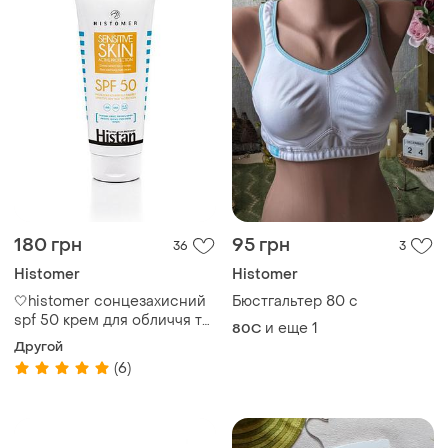
180 грн
95 грн
36
3
Histomer
Histomer
🤍histomer сонцезахисний
Бюстгальтер 80 с
spf 50 крем для обличчя та
и еще
1
80C
тіла
Другой
(6)