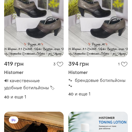
419 грн
394 грн
3
1
Histomer
Histomer
🐾 брендовые ботильйоны
🔊 качественные
🐾
удобные ботильйоны 🏷
и еще
1
40
и еще
1
40