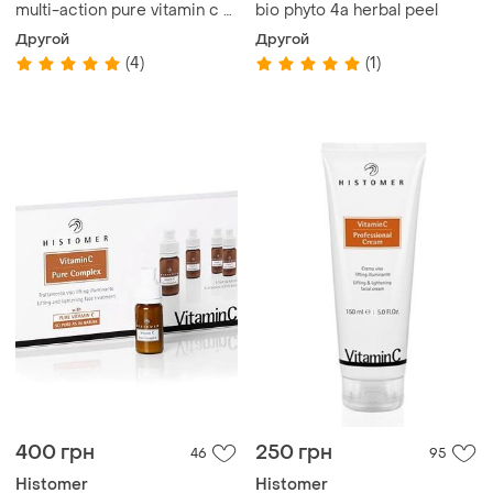
multi-action pure vitamin c -
bio phyto 4a herbal peel
сироватка + чистий вітамін
Другой
Другой
с histomer
(4)
(1)
400 грн
250 грн
46
95
Histomer
Histomer