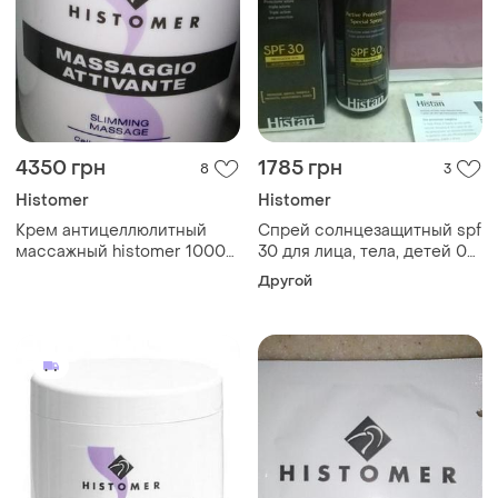
4350 грн
1785 грн
8
3
Histomer
Histomer
Крем антицеллюлитный
Спрей солнцезащитный spf
массажный histomer 1000
30 для лица, тела, детей 0+,
ml новый оригинал
active protection spray
Другой
spf30, histomer, новый