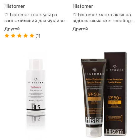
Histomer
Histomer
🤍 histomer тонік ультра
🤍 histomer маска активна
заспокійливий для чутливої
відновлююча skin reseting
шкіри ultra soothing toning
active mask
Другой
Другой
lotion
(1)