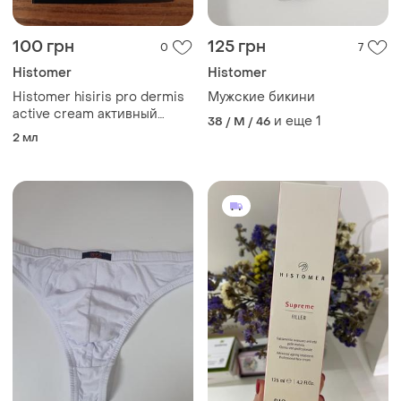
100 грн
125 грн
0
7
Histomer
Histomer
Histomer hisiris pro dermis
Мужские бикини
active cream активный
и еще
1
38 / M / 46
успокаивающий крем для
2 мл
раздраженной кожи