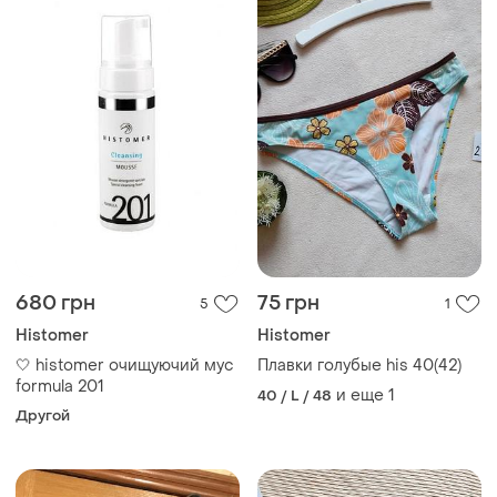
680 грн
75 грн
5
1
Histomer
Histomer
🤍 histomer очищуючий мус
Плавки голубые his 40(42)
formula 201
и еще
1
40 / L / 48
Другой