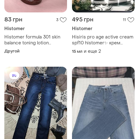
83 грн
495 грн
3
11
Histomer
Histomer
Histomer formula 301 skin
Hisiris pro age active cream
balance toning lotion
spf10 histomer✨ крем
восстанавливающий тонер
активный
Другой
и еще
2
15 мл
для лица хистомер