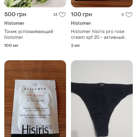
500 грн
100 грн
23
0
Histomer
Histomer
Тоник успокаивающий
Histomer hisiris pro rose
histomer
cream spf 20 - активный
крем с spf 20
100 мл
2 мл