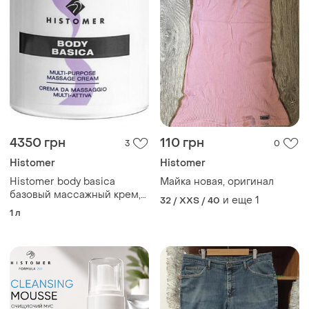
4350 грн
110 грн
3
0
Histomer
Histomer
Histomer body basica
Майка новая, оригинал
базовый массажный крем,
и еще
1
32 / XXS / 40
1000 мл
1 л