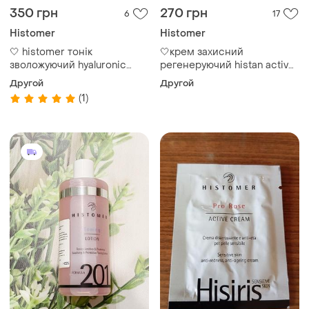
350 грн
270 грн
6
17
Histomer
Histomer
🤍 histomer тонік
🤍крем захисний
зволожуючий hyaluronic
регенеруючий histan active
toning lotion
protection spf50+ histomer
Другой
Другой
(1)