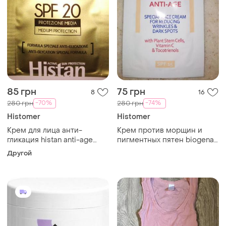
85 грн
75 грн
8
16
-70%
-74%
280 грн
280 грн
Histomer
Histomer
Крем для лица анти-
Крем против морщин и
гликация histan anti-age
пигментных пятен biogena
spf20 histomer, новый
anti age spf-15 histomer,
Другой
новый