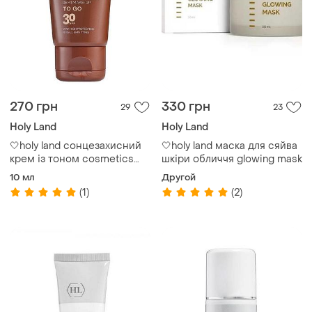
270 грн
330 грн
29
23
Holy Land
Holy Land
🤍holy land сонцезахисний
🤍holy land маска для сяйва
крем із тоном cosmetics
шкіри обличчя glowing mask
sunbrella ❕spf 30 ❕demi
10 мл
Другой
make-up
(1)
(2)