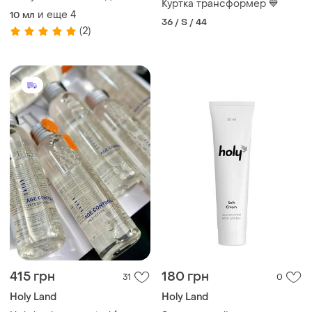
Куртка трансформер 💙
екшн холі ленд розпив
и еще
4
10 мл
розлив
36 / S / 44
(2)
415 грн
180 грн
31
0
Holy Land
Holy Land