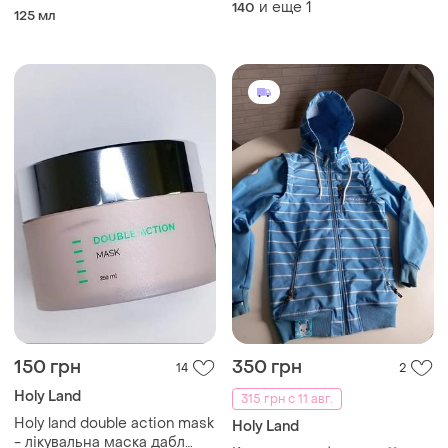
и еще
1
demi make-up с фактором
140
125 мл
защиты spf 30 125 мл
150 грн
350 грн
14
2
Holy Land
315 грн с 11 авг.
Holy land double action mask
Holy Land
- лікувальна маска дабл