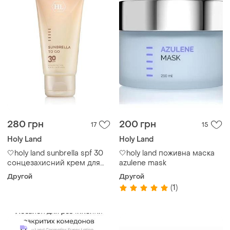
280 грн
200 грн
17
15
Holy Land
Holy Land
🤍holy land sunbrella spf 30
🤍holy land поживна маска
сонцезахисний крем для
azulene mask
обличчя
Другой
Другой
(1)