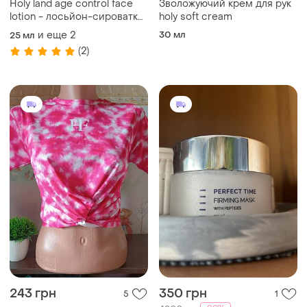
Holy land age control face
Зволожуючий крем для рук
lotion - лосьйон-сироватка
holy soft cream
для зрілої шкіри холі ленд
и еще
2
30 мл
25 мл
розпив розлив
(2)
243 грн
350 грн
5
1