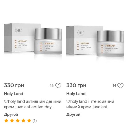
330 грн
330 грн
16
14
Holy Land
Holy Land
🤍holy land активний денний
🤍holy land інтенсивний
крем juvelast active day
нічний крем juvelast
cream
intensive night cream
Другой
Другой
(1)