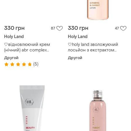
330 грн
330 грн
87
47
Holy Land
Holy Land
🤍відновлюючий крем
🤍holy land зволожуючий
(нічний) abr complex
лосьйон з екстрактом
restoring cream holy land
женьшеню і морквяним
Другой
Другой
маслом ginseng & carrot
(5)
lotion