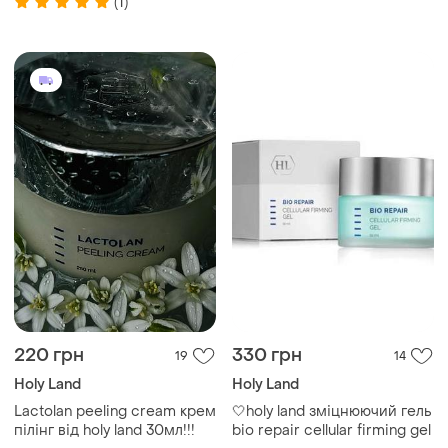
(1)
220 грн
330 грн
19
14
Holy Land
Holy Land
Lactolan peeling cream крем
🤍holy land зміцнюючий гель
пілінг від holy land 30мл!!!
bio repair cellular firming gel