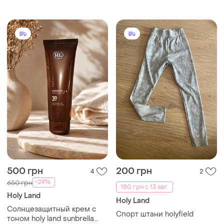
500 грн
200 грн
4
2
-24%
650 грн
180 грн с 13 авг.
Holy Land
Holy Land
Солнцезащитный крем с
Спорт штани holyfield
тоном holy land sunbrella