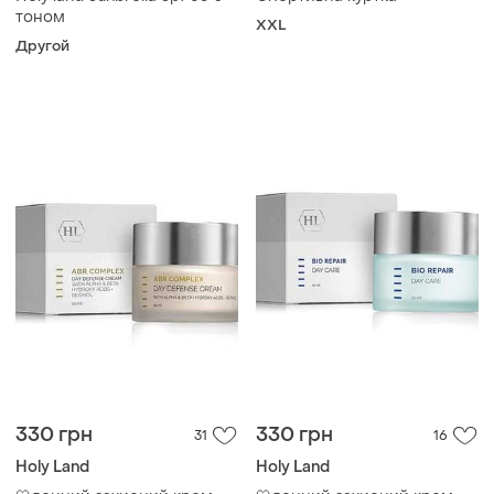
тоном
XXL
Другой
330 грн
330 грн
31
16
Holy Land
Holy Land