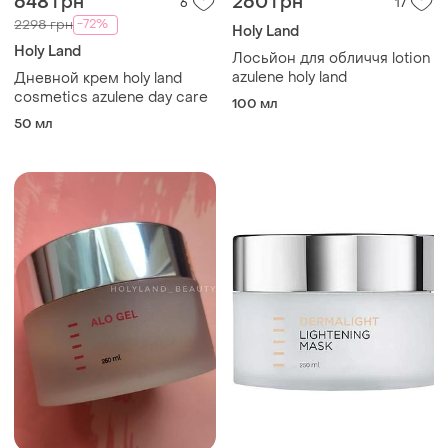
648 грн
260 грн
6
17
-72%
2298 грн
Holy Land
Holy Land
Лосьйон для обличчя lotion
azulene holy land
Дневной крем holy land
cosmetics azulene day care
100 мл
50 мл