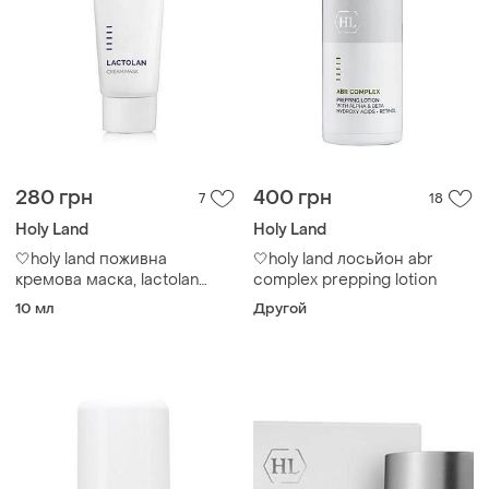
280 грн
400 грн
7
18
Holy Land
Holy Land
🤍holy land поживна
🤍holy land лосьйон abr
кремова маска, lactolan
complex prepping lotion
cream mask
10 мл
Другой