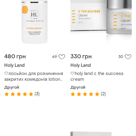
480 грн
330 грн
69
30
Holy Land
Holy Land
🤍лосьйон для розчинення
🤍holy land c the success
закритих комедонів lotion
cream
super lotion holy land
Другой
Другой
(3)
(2)