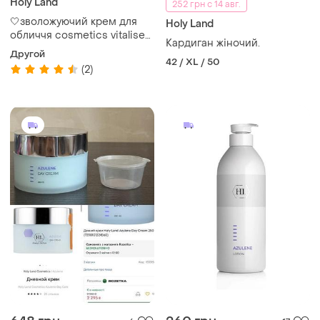
Holy Land
252 грн с 14 авг.
🤍зволожуючий крем для
Holy Land
обличчя cosmetics vitalise
Кардиган жіночий.
moisturizer cream holy land
Другой
42 / XL / 50
(2)