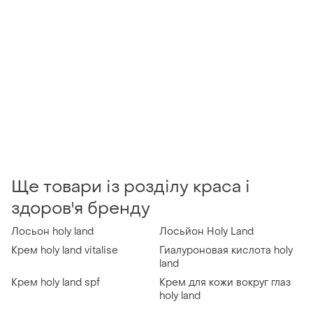
Ще товари із розділу краса і
здоров'я бренду
Лосьон holy land
Лосьйон Holy Land
Крем holy land vitalise
Гиалуроновая кислота holy
land
Крем holy land spf
Крем для кожи вокруг глаз
holy land