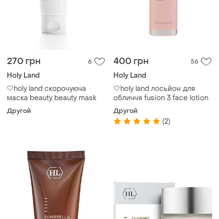
270 грн
400 грн
6
56
Holy Land
Holy Land
🤍holy land скорочуюча
🤍holy land лосьйон для
маска beauty beauty mask
обличчя fusion 3 face lotion
Другой
Другой
(2)