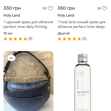
330 грн
350 грн
30
24
Holy Land
Holy Land
🤍денний крем для обличчя
🤍holy land нічний крем для
perfect time daily firming
обличчя perfect time deep
cream, holy land
acting night
10 мл
Другой
(3)
(5)