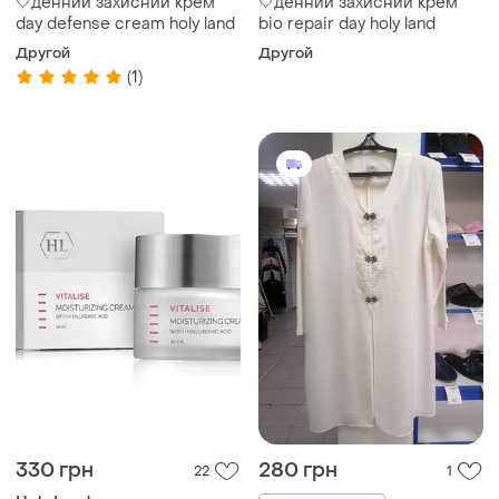
🤍денний захисний крем
🤍денний захисний крем
day defense cream holy land
bio repair day holy land
Другой
Другой
(1)
330 грн
280 грн
22
1