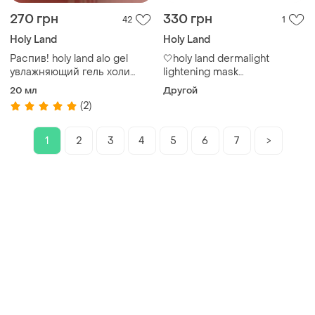
270 грн
330 грн
42
1
Holy Land
Holy Land
Распив! holy land alo gel
🤍holy land dermalight
увлажняющий гель холи
lightening mask
ленд алоэ гель ало гель hl
освітлювальна маска
20 мл
Другой
(2)
1
2
3
4
5
6
7
>