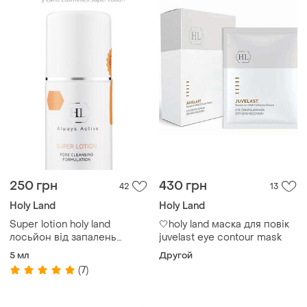
250 грн
430 грн
42
13
Holy Land
Holy Land
Super lotion holy land
🤍holy land маска для повік
лосьйон від запалень
juvelast eye contour mask
комедонів міліумів
5 мл
Другой
(7)