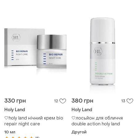
330 грн
380 грн
12
13
Holy Land
Holy Land
🤍holy land нічний крем bio
🤍лосьйон для обличчя
repair night care
double action holy land
10 мл
Другой