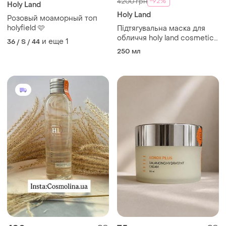
-92%
4200 грн
Holy Land
Holy Land
Розовый моаморный топ
holyfield 🩷
Підтягувальна маска для
обличчя holy land cosmetics
и еще
1
36 / S / 44
perfect time firming mask
250 мл