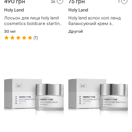
490 грн
75 грн
26
1
Holy Land
Holy Land
Лосьон для лица holy land
Holy land acnox холі ленд
cosmetics boldcare starting
балансуючий крем з
lotion
пробіотиками
30 мл
Другой
(1)