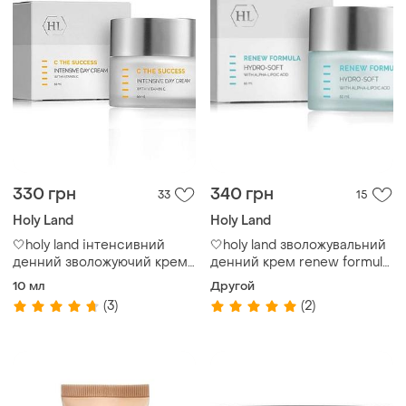
330 грн
340 грн
33
15
Holy Land
Holy Land
🤍holy land інтенсивний
🤍holy land зволожувальний
денний зволожуючий крем
денний крем renew formula
із вітаміном c cosmetics c
hydro-soft day cream
10 мл
Другой
the success intensive day
(3)
(2)
cream ❕розлив❕