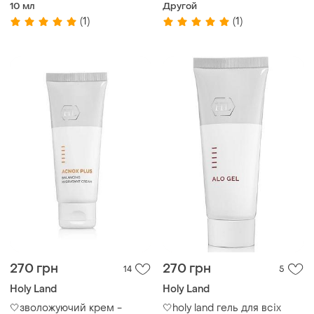
10 мл
Другой
(1)
(1)
270 грн
270 грн
14
5
Holy Land
Holy Land
🤍зволожуючий крем -
🤍holy land гель для всіх