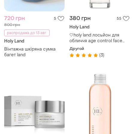
720 грн
380 грн
5
55
800 грн
Holy Land
распродажа до 13 авг.
🤍holy land лосьйон для
обличчя age control face
Holy Land
lotion
Другой
Вінтажна шкіряна сумка
багет land
(3)