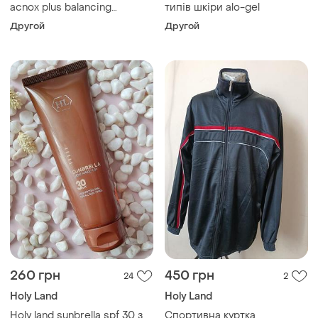
acnox plus balancing
типів шкіри alo-gel
hydratant cream holy land
Другой
Другой
260 грн
450 грн
24
2
Holy Land
Holy Land
Holy land sunbrella spf 30 з
Спортивна куртка