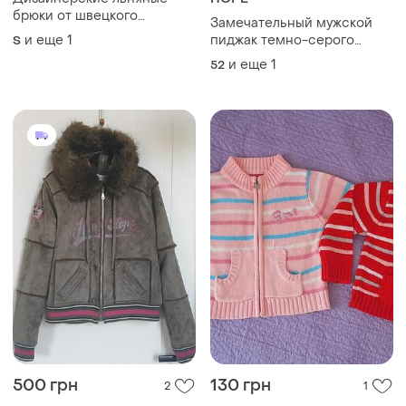
брюки от швецкого
Замечательный мужской
концептуального бренда
и еще
1
пиджак темно-серого
S
hope stockholm
цвета
и еще
1
52
500 грн
130 грн
2
1