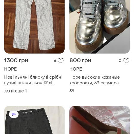
1300 грн
800 грн
6
0
HOPE
HOPE
Нові льняні блискучі срібні
Hope высокие кожаные
вузькі штани льон 💯 зі
кроссовки, 39 размера
срібним напиленням hope
и еще
1
39
ХS
32-36; xxs-s uk 🇬🇧