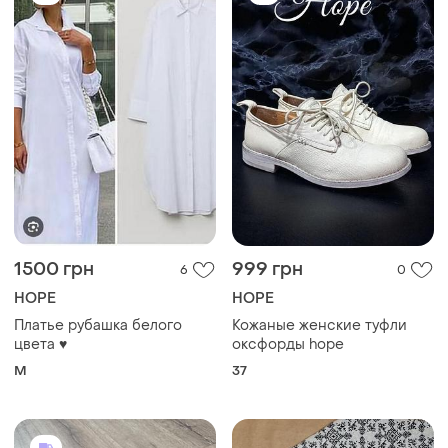
1500 грн
999 грн
6
0
HOPE
HOPE
Платье рубашка белого
Кожаные женские туфли
цвета ♥️
оксфорды hope
M
37