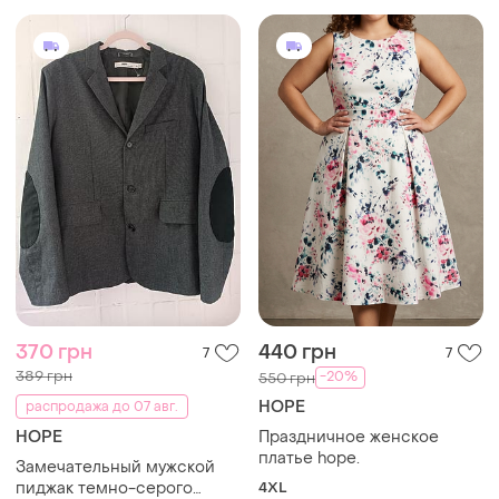
370 грн
440 грн
7
7
389 грн
-20%
550 грн
HOPE
распродажа до 07 авг.
HOPE
Праздничное женское
платье hope.
Замечательный мужской
пиджак темно-серого
4XL