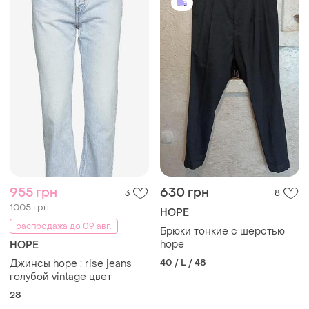
955 грн
630 грн
3
8
1005 грн
HOPE
распродажа до 09 авг.
Брюки тонкие с шерстью
hope
HOPE
40 / L / 48
Джинсы hope : rise jeans
голубой vintage цвет
28