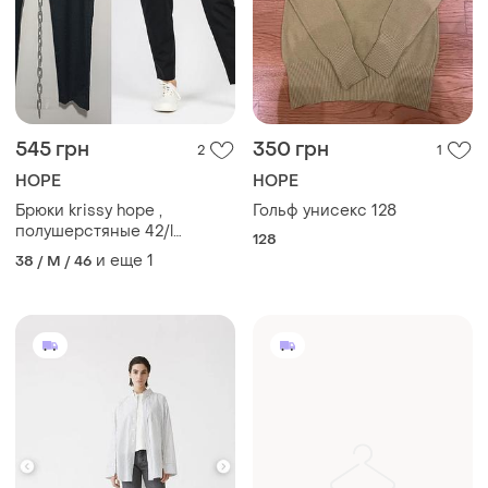
545 грн
350 грн
2
1
HOPE
HOPE
Брюки krissy hope ,
Гольф унисекс 128
полушерстяные 42/l
128
свободной посадки,
и еще
1
38 / M / 46
зауженные