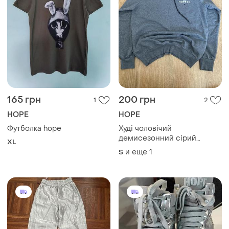
165 грн
200 грн
1
2
HOPE
HOPE
Футболка hope
Худі чоловічий
демисезонний сірий
XL
hope,s/m
и еще
1
S