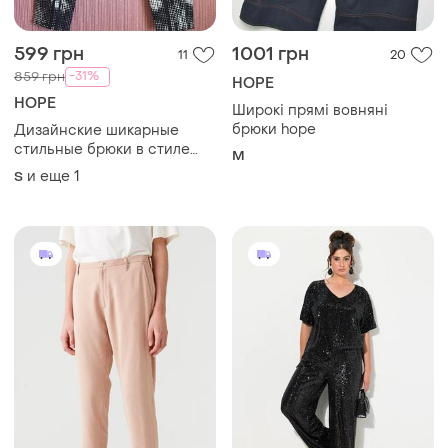
599 грн
1001 грн
11
20
-31%
859 грн
HOPE
HOPE
Широкі прямі вовняні
брюки hope
Дизайнские шикарные
стильные брюки в стиле
M
rundholz oska owen с
и еще
1
S
небольшой матней,
слоновой от hope