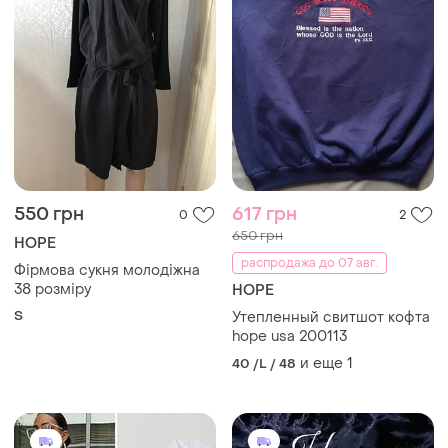
550 грн
617 грн
0
2
650 грн
HOPE
распродажа до 07 авг.
Фірмова сукня молодіжна
38 розміру
HOPE
S
Утепленный свитшот кофта
hope usa 200113
и еще
1
40 /L / 48