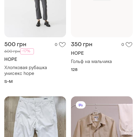
500 грн
350 грн
0
0
-17%
600 грн
HOPE
HOPE
Гольф на мальчика
Хлопковая рубашка
128
унисекс hope
S-M