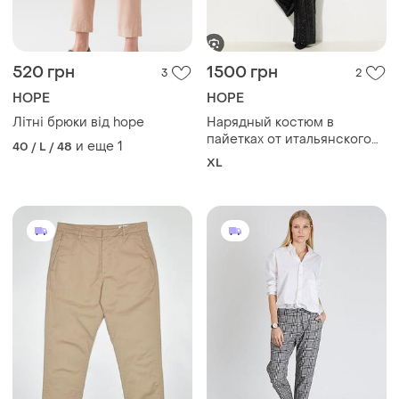
520 грн
1500 грн
3
2
HOPE
HOPE
Літні брюки від hope
Нарядный костюм в
пайетках от итальянского
и еще
1
40 / L / 48
бренда
XL