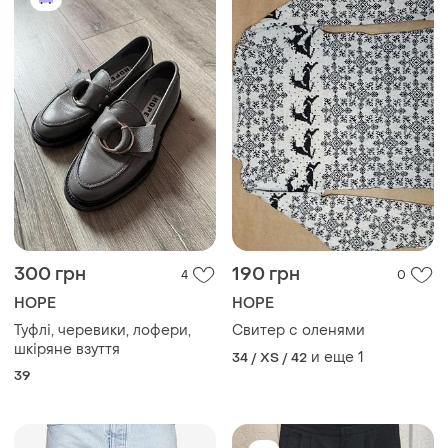
300 грн
190 грн
4
0
HOPE
HOPE
Туфлі, черевики, лофери,
Свитер с оленями
шкіряне взуття
и еще
1
34 / XS / 42
39