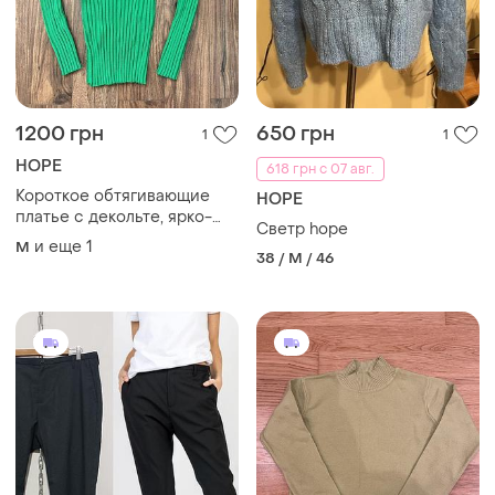
1200 грн
650 грн
1
1
HOPE
618 грн с 07 авг.
Короткое обтягивающие
HOPE
платье с декольте, ярко-
Светр hope
зеленый
и еще
1
M
38 / M / 46