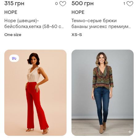
315 грн
500 грн
0
1
HOPE
HOPE
Hope (швеция)-
Темно-серые брюки
бейсболка,кепка (58-60 cм)
бананы унисекс премиум
унисекс
бренда hope stockholm
One size
XS-S
work (размер xs-s / eur 32)