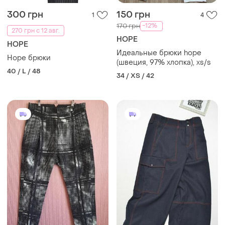
300 грн
150 грн
1
4
-12%
170 грн
270 грн с 12 авг.
HOPE
HOPE
Идеальные брюки hope
Hope брюки
(швеция, 97% хлопка), xs/s
40 / L / 48
34 / XS / 42