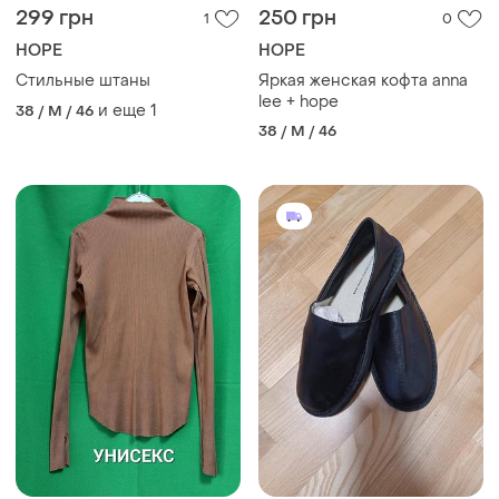
299 грн
250 грн
1
0
HOPE
HOPE
Стильные штаны
Яркая женская кофта anna
lee + hope
и еще
1
38 / M / 46
38 / M / 46