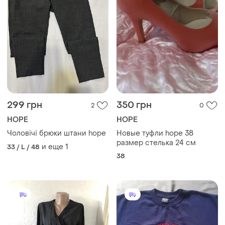
299 грн
350 грн
2
0
HOPE
HOPE
Чоловічі брюки штани hope
Новые туфли hope 38
размер стелька 24 см
и еще
1
33 / L / 48
38