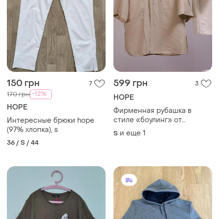
150 грн
599 грн
7
3
-12%
170 грн
HOPE
HOPE
Фирменная рубашка в
стиле «боулинг» от
Интересные брюки hope
шведского бренда hope
(97% хлопка), s
и еще
1
S
diner shirt
36 / S / 44