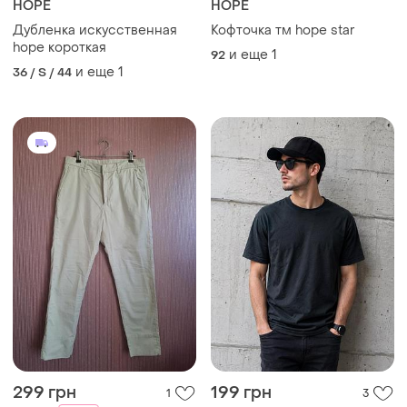
HOPE
HOPE
Дубленка искусственная
Кофточка тм hope star
hope короткая
и еще
1
92
и еще
1
36 / S / 44
299 грн
199 грн
1
3