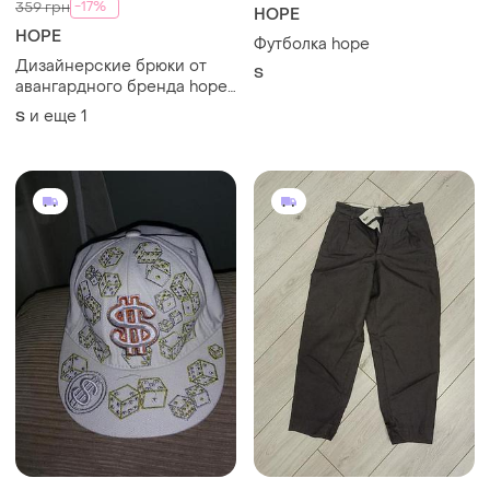
-17%
359 грн
HOPE
HOPE
Футболка hope
Дизайнерские брюки от
S
авангардного бренда hope
stockholm
и еще
1
S