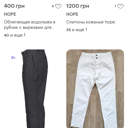
400 грн
1200 грн
4
1
HOPE
HOPE
Облегающая водолазка в
Слипоны кожаные hope.
рубчик с вырезами для
и еще
1
35
пальца на рукавах, унисекс
и еще
1
40
hope