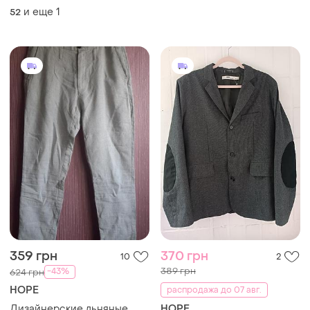
цвета
и еще
1
52
359 грн
370 грн
10
2
389 грн
-43%
624 грн
HOPE
распродажа до 07 авг.
Дизайнерские льняные
HOPE