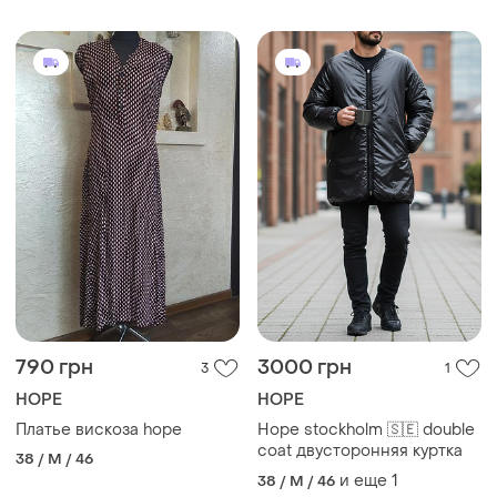
790 грн
3000 грн
3
1
HOPE
HOPE
Платье вискоза hope
Hope stockholm 🇸🇪 double
coat двусторонняя куртка
38 / M / 46
и еще
1
38 / M / 46