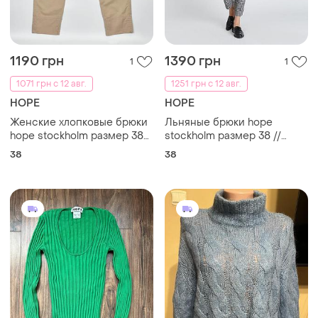
1190 грн
1390 грн
1
1
1071 грн с 12 авг.
1251 грн с 12 авг.
HOPE
HOPE
Женские хлопковые брюки
Льняные брюки hope
hope stockholm размер 38
stockholm размер 38 //
// news trousers штаны
штаны лен хлопок клетка
38
38
хлопок