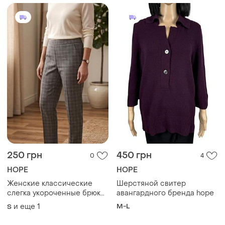
250 грн
450 грн
0
4
HOPE
HOPE
Женские классические
Шерстяной свитер
слегка укороченные брюки
авангардного бренда hope
в клетку hope collection
и еще
1
M-L
S
(made in italy) /26