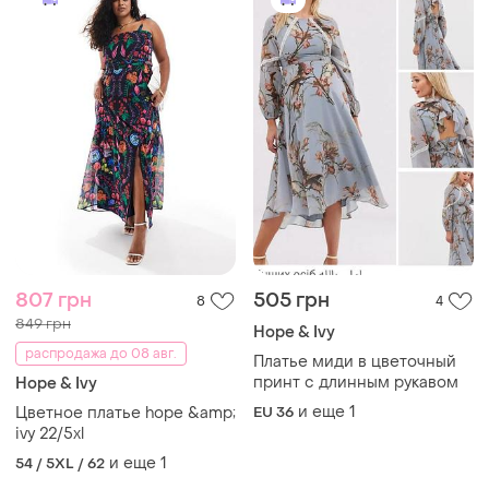
807 грн
505 грн
8
4
849 грн
Hope & Ivy
распродажа до 08 авг.
Платье миди в цветочный
принт с длинным рукавом
Hope & Ivy
и еще
1
Цветное платье hope &amp;
EU 36
ivy 22/5xl
и еще
1
54 / 5XL / 62