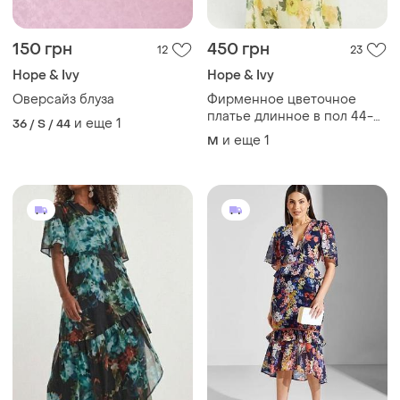
150 грн
450 грн
12
23
Hope & Ivy
Hope & Ivy
Оверсайз блуза
Фирменное цветочное
платье длинное в пол 44-
и еще
1
36 / S / 44
46р
и еще
1
M