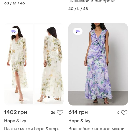
вышивкой и бисером!
38 / M / 46
40 / L / 48
1402 грн
614 грн
26
6
Hope & Ivy
Hope & Ivy
Платье макси hope &amp;
Волшебное нежное макси