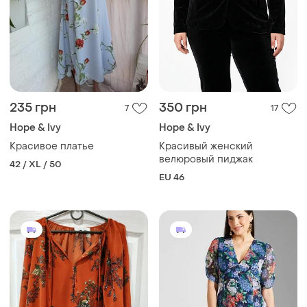
235 грн
350 грн
7
17
Hope & Ivy
Hope & Ivy
Красивое платье
Красивый женский
велюровый пиджак
42 / XL / 50
EU 46