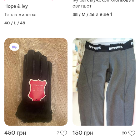
Ivy park мужской хлопковый
свитшот
Hope & Ivy
и еще
1
Тепла жилетка
38 / M / 46
40 / L / 48
450 грн
150 грн
7
20