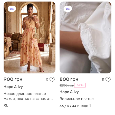
900 грн
800 грн
0
11
-34%
1200 грн
Hope & Ivy
Hope & Ivy
Новое длинное платье
макси, платье на запах от
Весильное платье.
hope &amp; ivy.
XL
и еще
1
36 / S / 44