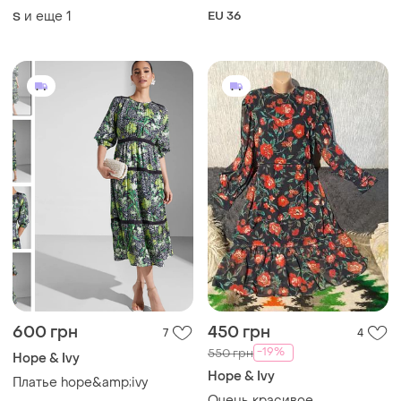
и еще
1
EU 36
S
600 грн
450 грн
7
4
-19%
550 грн
Hope & Ivy
Hope & Ivy
Платье hope&amp;ivy
Очень красивое