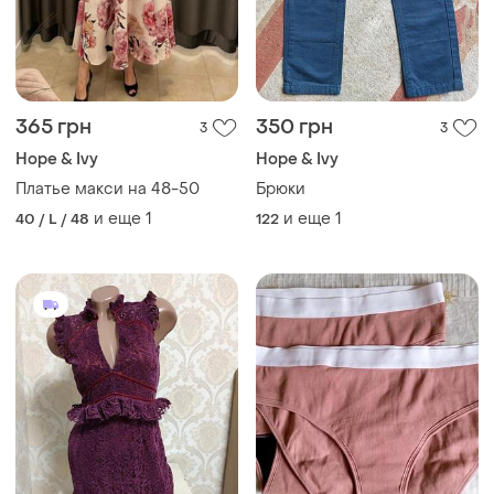
365 грн
350 грн
3
3
Hope & Ivy
Hope & Ivy
Платье макси на 48-50
Брюки
и еще
1
и еще
1
40 / L / 48
122