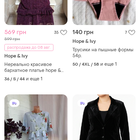
569 грн
140 грн
35
7
599 грн
Hope & Ivy
распродажа до 08 авг.
Трусики на пышные формы
54р.
Hope & Ivy
и еще
1
Нереально красивое
50 / 4XL / 58
бархатное платье hope &
ivy
и еще
1
36 / S / 44