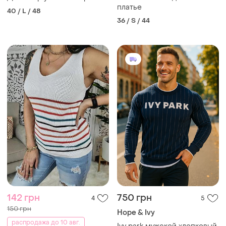
платье
40 / L / 48
36 / S / 44
142 грн
750 грн
4
5
150 грн
Hope & Ivy
распродажа до 10 авг.