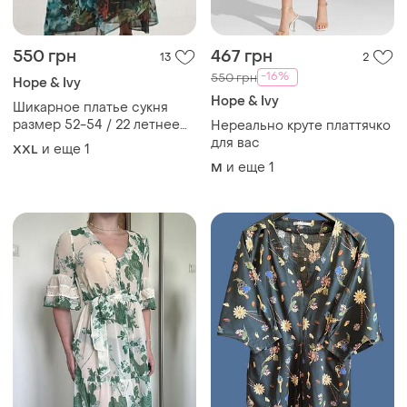
550 грн
467 грн
13
2
-16%
550 грн
Hope & Ivy
Hope & Ivy
Шикарное платье сукня
размер 52-54 / 22 летнее
Нереально круте платтячко
на запах новое hope & ivy
для вас
и еще
1
XXL
и еще
1
M