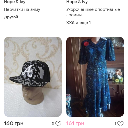
Hope & Ivy
Hope & Ivy
Перчатки на зиму
Укороченные спортивные
лосины
Другой
и еще
1
XХS
160 грн
161 грн
3
1