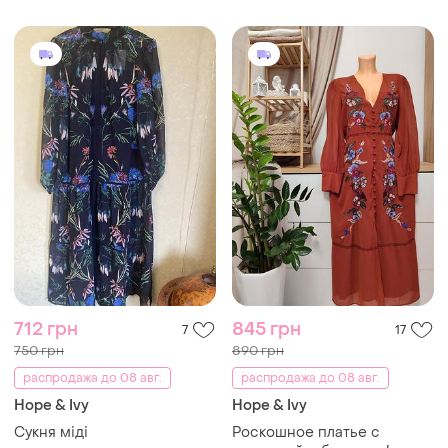
712 грн
845 грн
7
17
750 грн
890 грн
распродажа до 08 авг.
распродажа до 08 авг.
Hope & Ivy
Hope & Ivy
Сукня міді
Роскошное платье с