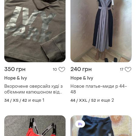
350 грн
240 грн
10
17
Hope & Ivy
Hope & Ivy
Вкорочене оверсайз худі з
Новое платье-миди р 44-
об’ємним капюшоном від
48
ivy park
и еще
1
и еще
2
34 / XS / 42
44 / XXL / 52