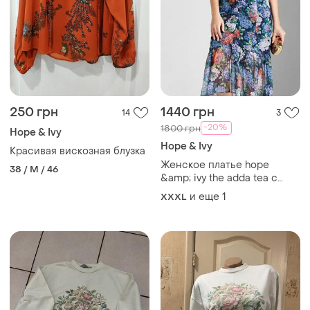
250 грн
1440 грн
14
3
-20%
1800 грн
Hope & Ivy
Hope & Ivy
Красивая вискозная блузка
Женское платье hope
38 / M / 46
&amp; ivy the adda tea с
пуговицами и заниженным
и еще
1
XXXL
подолом для особого
события, 20