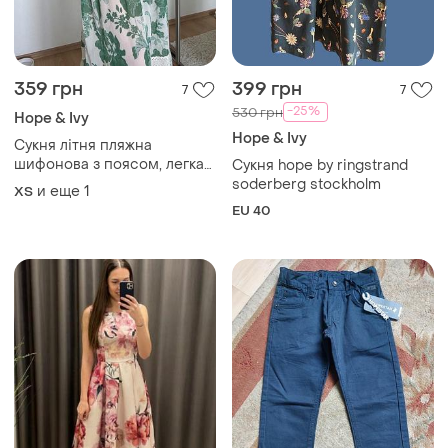
359 грн
399 грн
7
7
-25%
530 грн
Hope & Ivy
Hope & Ivy
Сукня літня пляжна
шифонова з поясом, легка
Сукня hope by ringstrand
та повітряна hope and ivy
soderberg stockholm
и еще
1
ХS
(реальні фото)
EU 40