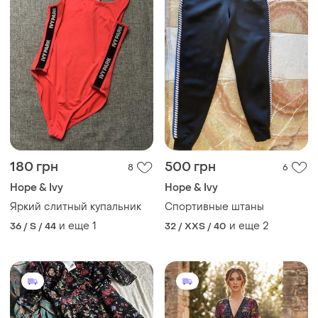
180 грн
500 грн
8
6
Hope & Ivy
Hope & Ivy
Яркий слитный купальник
Спортивные штаны
и еще
1
и еще
2
36 / S / 44
32 / XXS / 40