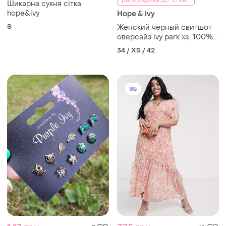
Шикарна сукня сітка
hope&ivy
Hope & Ivy
S
Женский черный свитшот
оверсайз ivy park xs, 100%
коттон, идеал
34 / XS / 42