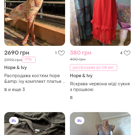
2690 грн
380 грн
1
4
400 грн
-11%
2990 грн
Hope & Ivy
распродажа до 08 авг.
Распродажа костюм hope
Hope & Ivy
&amp; ivy комплект платье +
Яскрава червона міді сукня
накидка сетка
и еще
3
з прошвою
S
S