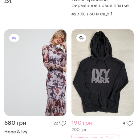
4XL
фирменное новое платье
на бирке20 размер
и еще
1
42 / XL / 50
580 грн
190 грн
22
4
200 грн
Hope & Ivy
распродажа до 10 авг.