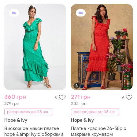
360 грн
271 грн
5
9
379 грн
285 грн
распродажа до 08 авг.
распродажа до 08 авг.
Hope & Ivy
Hope & Ivy
Вискозное макси платье
Платье красное 36-38р с
hope &amp; ivy с оборками
макраме кружевом