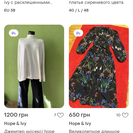
ivy с расклешенными
платье сиреневого цвета
рукавами, запахом и
EU 38
40 / L / 48
многоуровневым подолом
(36-38)
1200 грн
650 грн
7
10
Hope & Ivy
Hope & Ivy
Джемпер унісексі hope
Великолепное длинное