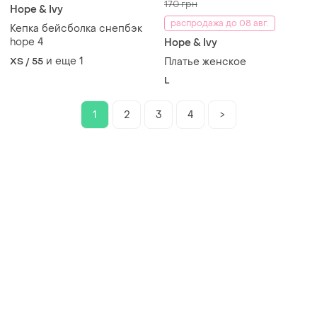
170 грн
Hope & Ivy
распродажа до 08 авг.
Кепка бейсболка снепбэк
hope 4
Hope & Ivy
и еще
1
XS / 55
Платье женское
L
1
2
3
4
>