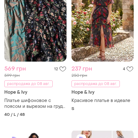
569 грн
237 грн
12
4
599 грн
250 грн
распродажа до 08 авг.
распродажа до 08 авг.
Hope & Ivy
Hope & Ivy
Платье шифоновое с
Красивое платье в идеале
поясом и вырезом на груди
S
в цветочный принт миди
40 / L / 48