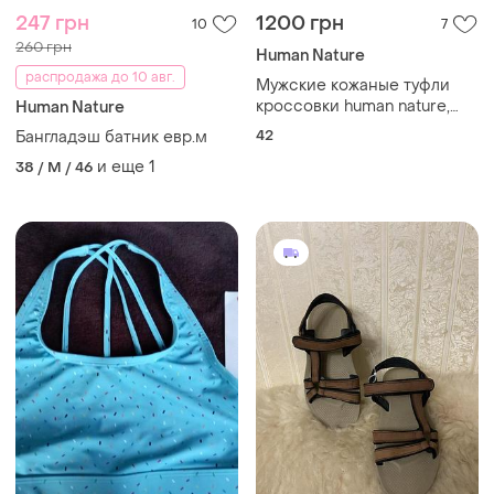
247 грн
1200 грн
10
7
260 грн
Human Nature
распродажа до 10 авг.
Мужские кожаные туфли
кроссовки human nature,
Human Nature
германия , р.42.
42
Бангладэш батник евр.м
и еще
1
38 / M / 46