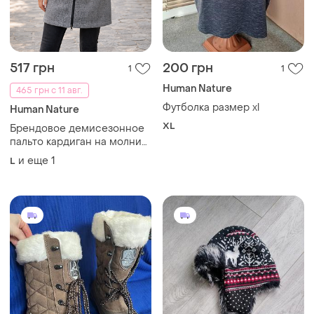
517 грн
200 грн
1
1
Human Nature
465 грн с 11 авг.
Футболка размер xl
Human Nature
XL
Брендовое демисезонное
пальто кардиган на молнии
и флисе
и еще
1
L