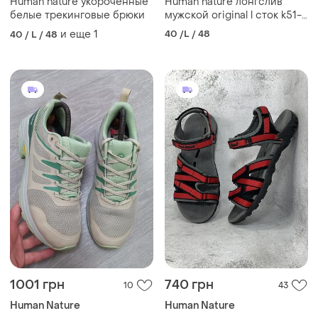
Human nature укороченные
Human nature лонгслив
белые трекинговые брюки
мужской original l сток k51-
20
и еще
1
40 /L / 48
40 / L / 48
1001 грн
740 грн
10
43
Human Nature
Human Nature