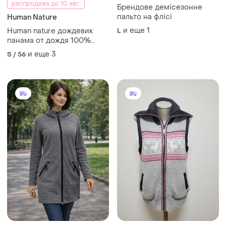
распродажа до 10 авг.
Брендове демісезонне
пальто на флісі
Human Nature
и еще
1
Human nature дождевик
L
панама от дождя 100%
полиэстер женская
и еще
3
S / 56
подростковая темно-синяя