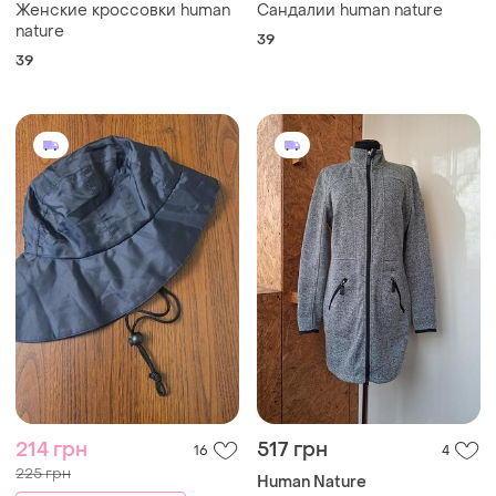
Женские кроссовки human
Сандалии human nature
nature
39
39
214 грн
517 грн
16
4
225 грн
Human Nature