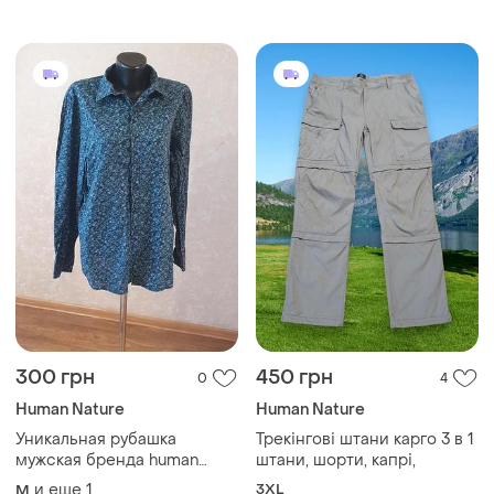
300 грн
450 грн
0
4
Human Nature
Human Nature
Уникальная рубашка
Трекінгові штани карго 3 в 1
мужская бренда human
штани, шорти, капрі,
organic
и еще
1
3XL
M