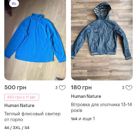
500 грн
180 грн
3
3
Human Nature
450 грн с 11 авг.
Вітровка для хлопчика 13-14
Human Nature
років
Теплый флисовый свитер
и еще
1
164
от горло
46 / 3XL / 54