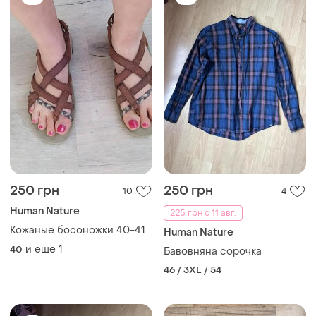
250 грн
250 грн
10
4
Human Nature
225 грн с 11 авг.
Кожаные босоножки 40-41
Human Nature
и еще
1
40
Бавовняна сорочка
46 / 3XL / 54