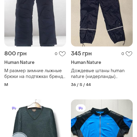
800 грн
345 грн
0
0
Human Nature
Human Nature
M размер зимние лыжные
Дождевые штаны human
брюки на подтяжках бренда
nature (нидерланды)
human nature
качественные
M
36 / S / 44