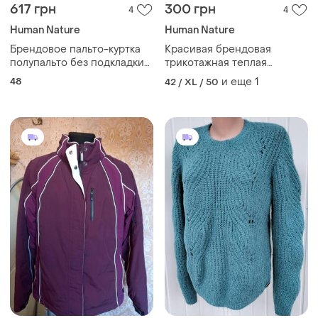
617 грн
300 грн
4
4
Human Nature
Human Nature
Брендовое пальто-куртка
Красивая брендовая
полупальто без подкладки
трикотажная теплая
на флисе
безрукавка
48
и еще
1
42 / XL / 50