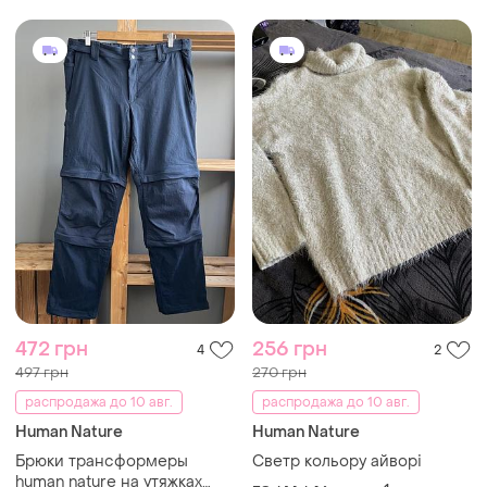
472 грн
256 грн
4
2
497 грн
270 грн
распродажа до 10 авг.
распродажа до 10 авг.
Human Nature
Human Nature
Брюки трансформеры
Светр кольору айворі
human nature на утяжках