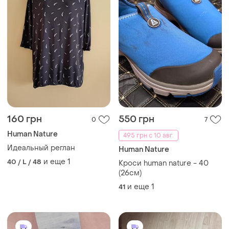
160 грн
550 грн
0
7
Human Nature
495 грн с 10 авг.
Идеальный реглан
Human Nature
и еще
1
40 / L / 48
Кроси human nature - 40
(26см)
и еще
1
41