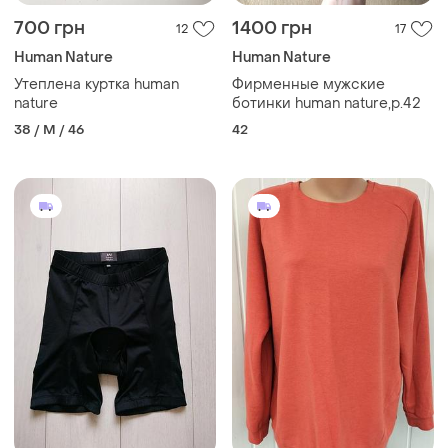
700 грн
1400 грн
12
17
Human Nature
Human Nature
Утеплена куртка human
Фирменные мужские
nature
ботинки human nature,р.42
38 / M / 46
42