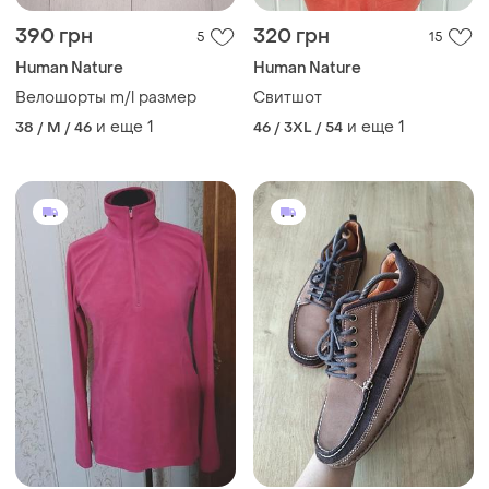
390 грн
320 грн
5
15
Human Nature
Human Nature
Велошорты m/l размер
Свитшот
и еще
1
и еще
1
38 / M / 46
46 / 3XL / 54