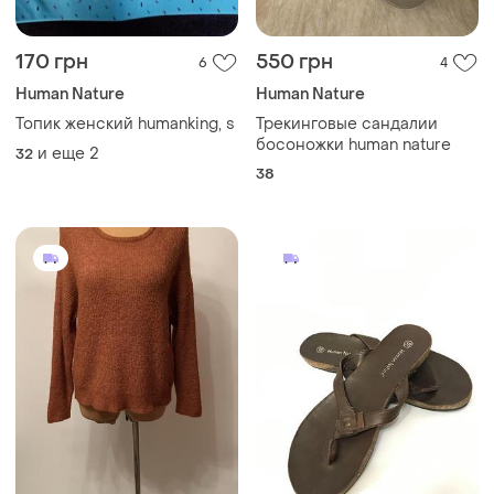
170 грн
550 грн
6
4
Human Nature
Human Nature
Топик женский humanking, s
Трекинговые сандалии
босоножки human nature
и еще
2
32
38