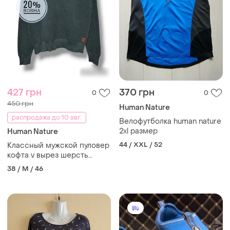
427 грн
370 грн
0
0
450 грн
Human Nature
распродажа до 10 авг.
Велофутболка human nature
2xl размер
Human Nature
44 / XXL / 52
Классный мужской пуловер
кофта v вырез шерсть
хлопок
38 / M / 46