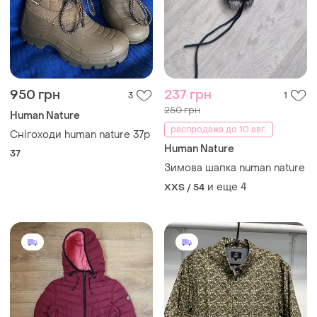
950 грн
237 грн
3
1
250 грн
Human Nature
распродажа до 10 авг.
Снігоходи human nature 37р
Human Nature
37
Зимова шапка numan nature
и еще
4
XXS / 54