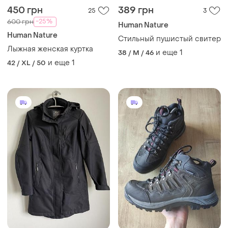
450 грн
389 грн
25
3
-25%
600 грн
Human Nature
Human Nature
Стильный пушистый свитер
Лыжная женская куртка
и еще
1
38 / M / 46
и еще
1
42 / XL / 50