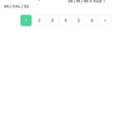
и еще
1
38 / M / 46
синие
44 / XXL / 52
1
2
3
4
5
6
>