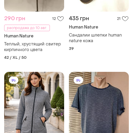
290 грн
435 грн
12
21
Human Nature
распродажа до 10 авг.
Сандалии шлепки human
Human Nature
nature кожа
Теплый, хрустящий свитер
39
кирпичного цвета
42 / XL / 50