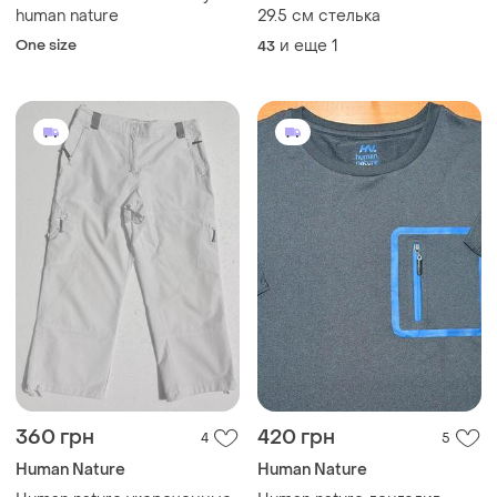
human nature
29.5 см стелька
One size
и еще
1
43
360 грн
420 грн
4
5
Human Nature
Human Nature