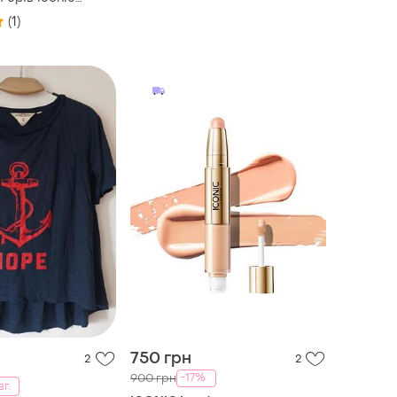
 brow silk
(1)
750 грн
2
2
-17%
900 грн
вг.