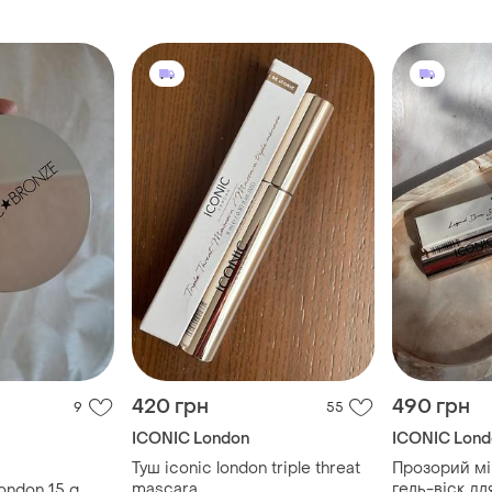
420 грн
490 грн
9
55
ICONIC London
ICONIC Lond
Туш iconic london triple threat
Прозорий мі
mascara
гель-віск дл
ondon 15 g.