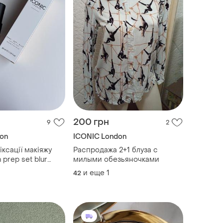
200 грн
9
2
on
ICONIC London
ксації макіяжу
Распродажа 2+1 блуза с
 prep set blur
милыми обезьяночками
и еще
1
42