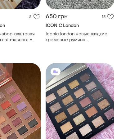
650 грн
5
13
on
ICONIC London
абор культовая
Iconic london новые жидкие
hreat mascara +
кремовые румяна
лайтер lit &
натуральные розовые rose riot
iconic london
kiko rare beauty saie
nous gift set