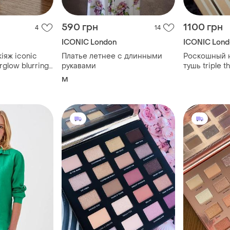
590 грн
1100 грн
4
14
ICONIC London
ICONIC Lond
іяж iconic
Платье летнее с длинными
Роскошный н
rglow blurring
рукавами
тушь triple t
сияющий хай
M
luminous от 
lashed & lumi