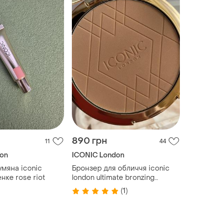
890 грн
11
44
on
ICONIC London
мяна iconic
Бронзер для обличчя iconic
енке rose riot
london ultimate bronzing
powder
(1)