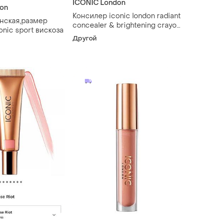
ICONIC London
on
Консилер iconic london radiant
нская,размер
concealer & brightening crayon
xs,бренда iconic sport вискоза
duo
Другой