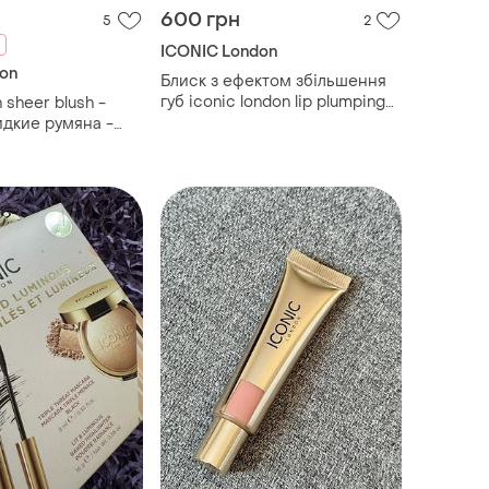
600 грн
5
2
ICONIC London
on
Блиск з ефектом збільшення
губ iconic london lip plumping
 sheer blush -
gloss ( nearly nude) 5 ml
жидкие румяна -