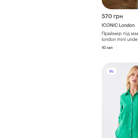
570 грн
ICONIC London
Праймер під мак
london mini unde
primer 10 мл
10 мл