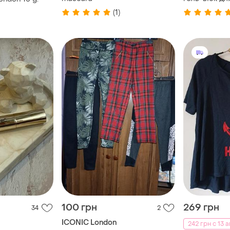
london liquid
(1)
100 грн
269 грн
34
2
ICONIC London
242 грн с 13 а