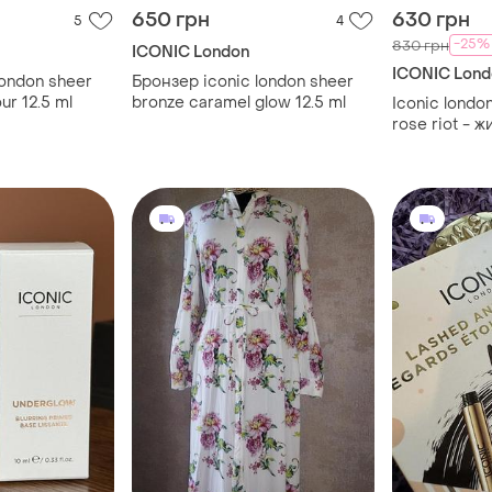
650 грн
630 грн
5
4
-25%
830 грн
ICONIC London
ICONIC Lond
london sheer
Бронзер iconic london sheer
bronze golden hour 12.5 ml
bronze caramel glow 12.5 ml
Iconic london
rose riot - 
скидка!