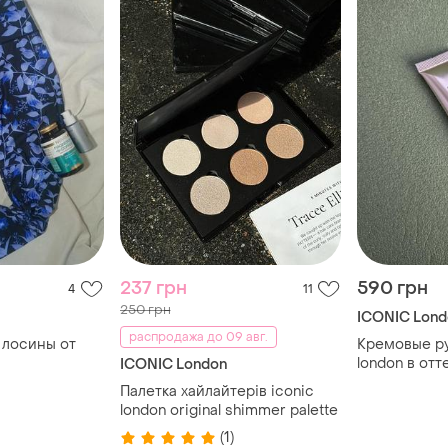
237 грн
590 грн
4
11
250 грн
ICONIC Lond
распродажа до 09 авг.
 лосины от
Кремовые ру
london в отт
ICONIC London
Палетка хайлайтерів iconic
london original shimmer palette
(1)