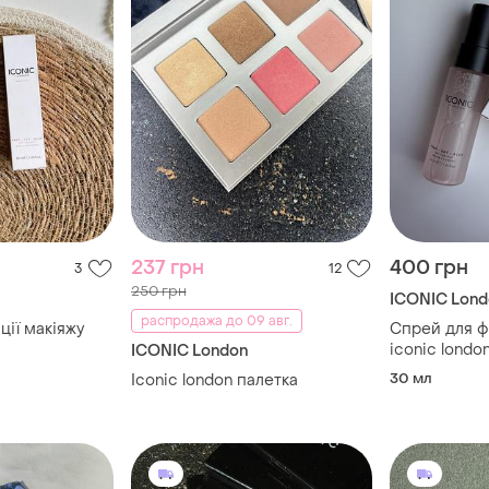
237 грн
400 грн
3
12
250 грн
ICONIC Lond
распродажа до 09 авг.
ції макіяжу
Спрей для фі
iconic london
ICONIC London
setting spray
30 мл
Iconic london палетка