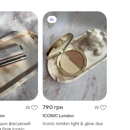
790 грн
23
22
on
ICONIC London
цно фіксуючий
Iconic london light & glow duo
я брів iconic