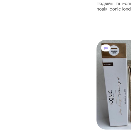
Подвійні тіні-ол
повік iconic lon
crayons