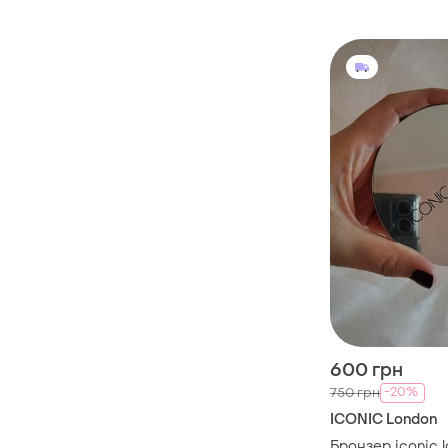
600 грн
-20%
750 грн
ICONIC London
Бронзер iconic l