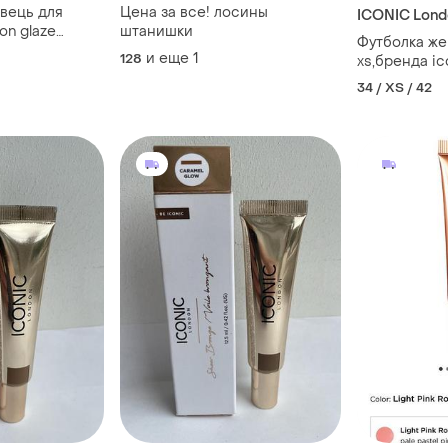
івець для
Цена за все! лосины
ICONIC Lond
don glaze
штанишки
Футболка же
и еще
1
128
34 / XS / 42