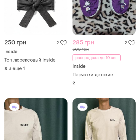
250 грн
285 грн
2
2
300 грн
Inside
распродажа до 10 авг.
Топ люрексовый inside
Inside
и еще
1
S
Перчатки детские
2