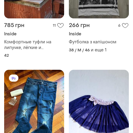
785 грн
266 грн
11
6
Inside
Inside
Комфортные туфли на
Футболка з капішоном
липучке, лёгкие и
и еще
1
38 / M / 46
комфортные
42