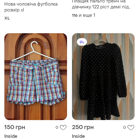
Плащик пальто тренч на
Нова чоловіча футболка
дівчинку 122 ріст демі під
розмір xl
пояс
и еще
1
116
XL
150 грн
250 грн
0
0
Inside
Inside