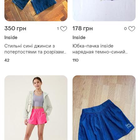
350 грн
178 грн
1
0
Inside
Inside
Стильні сині джинси з
Юбка-пачка inside
потертостями та розрізами
нарядная темно-синий
| розмір 42 (l) | відмінний
фатин с сиреневым
42
110
стан
поясом и подкладкой на 5
лет