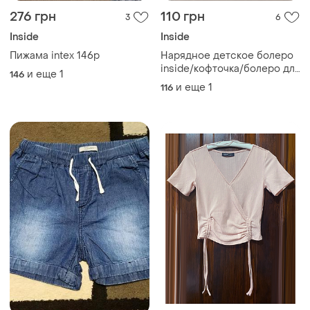
276 грн
110 грн
3
6
Inside
Inside
Пижама intex 146р
Нарядное детское болеро
inside/кофточка/болеро для
и еще
1
146
девочки
и еще
1
116