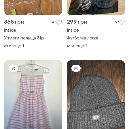
365 грн
299 грн
4
6
Inside
Inside
Угги,уги польща 31р
Футболка легка
и еще
1
и еще
1
31
M