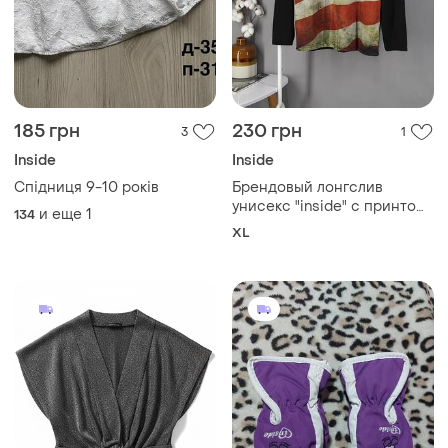
185 грн
230 грн
3
1
Inside
Inside
Спідниця 9-10 років
Брендовый лонгслив
унисекс "inside" с принтом.
и еще
1
134
размер xl.
XL