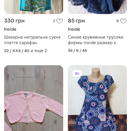
330 грн
85 грн
3
8
Inside
Inside
Шикарна натуральна сукня
Синие кружевные трусики
плаття сарафан
фирмы inside размер s
и еще
2
36 / S / 44
32 / XXS / 40