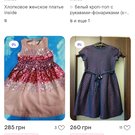
Хлопковое женское платье
✨ белый кроп-топ с
inside
рукавами-фонариками (s–
m)
S
и еще
1
S
285 грн
260 грн
3
11