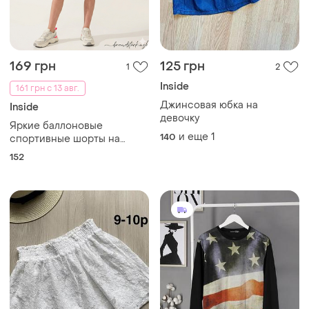
169 грн
125 грн
1
2
Inside
161 грн с 13 авг.
Джинсовая юбка на
Inside
девочку
Яркие баллоновые
и еще
1
140
спортивные шорты на
девочку 152 см
152