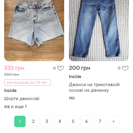
332 грн
200 грн
0
0
350 грн
Inside
распродажа до 09 авг.
Джинси на трикотажній
основі на дівчинку
Inside
110
Шорти джинсові
и еще
1
ХS
1
2
3
4
5
6
7
>