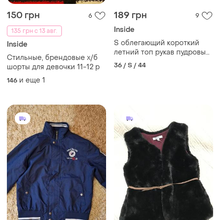
150 грн
189 грн
6
9
Inside
135 грн с 13 авг.
S облегающий короткий
Inside
летний топ рукав пудровый
Стильные, брендовые х/б
женский завязки спереди
36 / S / 44
шорты для девочки 11-12 р
внизу
и еще
1
146