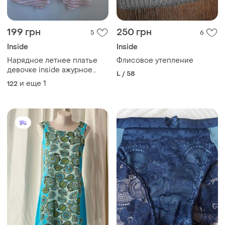
199 грн
250 грн
5
6
Inside
Inside
Нарядное летнее платье
Флисовое утепление
девочке inside ажурное
L / 58
кружевное без рукавов 122-
и еще
1
122
128 7-8 лет белое платье в
розовую полоску
ассиметричный подол
пышное клеш