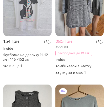
154 грн
285 грн
1
1
300 грн
Inside
распродажа до 10 авг.
Футболка на девочку 11-12
лет 146 -152 см
Inside
и еще
1
146
Комбинезон в клетку
и еще
1
38 / M / 46