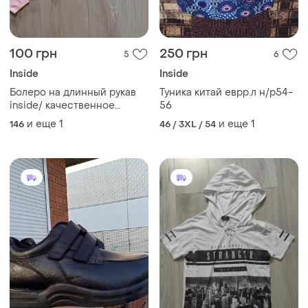
100 грн
250 грн
5
6
Inside
Inside
Болеро на длинный рукав
Туника китай еврр.л н/р54-
inside/ качественное
56
болеро накидка
и еще
1
и еще
1
146
46 / 3XL / 54
персикового цвета