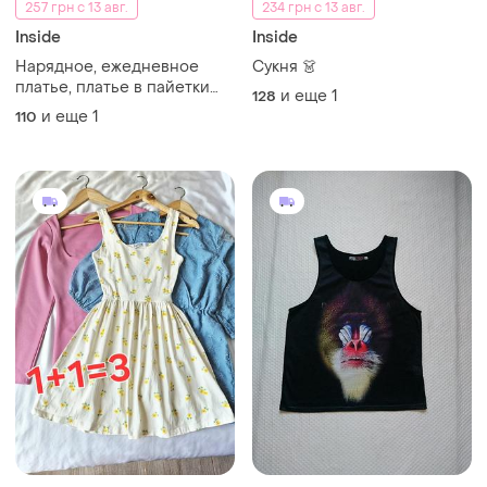
257 грн с 13 авг.
234 грн с 13 авг.
Inside
Inside
Нарядное, ежедневное
Сукня 👗
платье, платье в пайетки
и еще
1
128
для девочки 5-6 р
и еще
1
110