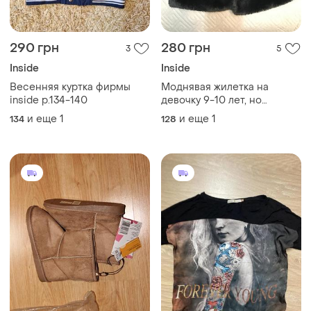
290 грн
280 грн
3
5
Inside
Inside
Весенняя куртка фирмы
Моднявая жилетка на
inside р.134-140
девочку 9-10 лет, но
маломерит
и еще
1
и еще
1
134
128