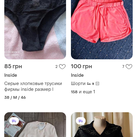
85 грн
100 грн
2
7
Inside
Inside
Серые хлопковые трусики
Шорти 👟👧🏻
фирмы inside размер l
и еще
1
158
38 / M / 46