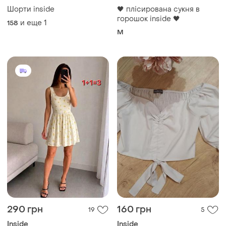
Шорти inside
🖤 плісирована сукня в
горошок inside 🖤
и еще
1
158
M
290 грн
160 грн
19
5
Inside
Inside