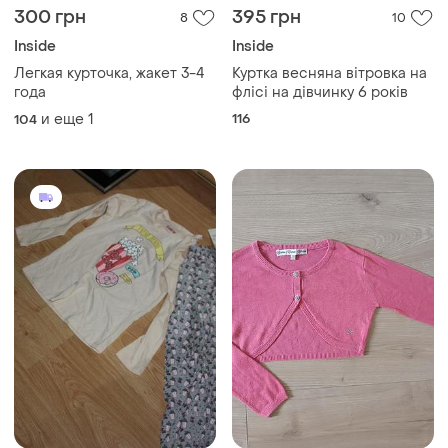
300 грн
395 грн
8
10
Inside
Inside
Легкая курточка, жакет 3-4
Куртка весняна вітровка на
года
флісі на дівчинку 6 років
и еще
1
116
104