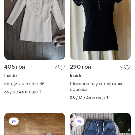
405 грн
290 грн
2
2
Inside
Inside
Кардиган inside 36
Шикарна блуза кофтинка
сорочка
и еще
1
36 / S / 44
и еще
1
38 / M / 46