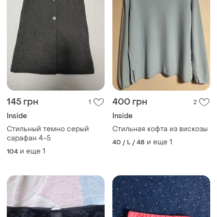
145 грн
400 грн
1
2
Inside
Inside
Стильный темно серый
Стильная кофта из вискозы
сарафан 4-5
и еще
1
40 / L / 48
и еще
1
104