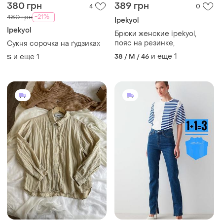
380 грн
389 грн
4
0
-21%
480 грн
Ipekyol
Ipekyol
Брюки женские ipekyol,
пояс на резинке,
Сукня сорочка на ґудзиках
и еще
1
и еще
1
38 / M / 46
S