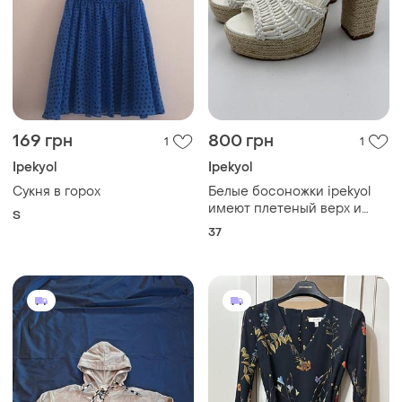
169 грн
800 грн
1
1
Ipekyol
Ipekyol
Сукня в горох
Белые босоножки ipekyol
имеют плетеный верх и
S
высокую платформу с
37
джутовой 37 размер 23 см