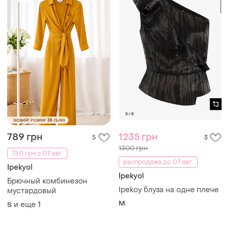
789 грн
1235 грн
5
3
1300 грн
750 грн с 07 авг.
распродажа до 07 авг.
Ipekyol
Ipekyol
Брючный комбинезон
Ipekoy блуза на одне плече
мустардовый
M
и еще
1
S