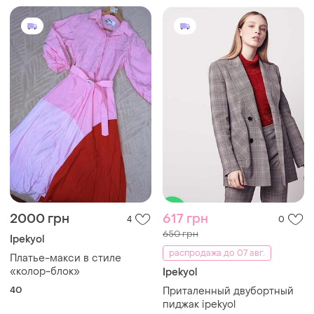
2000 грн
617 грн
4
0
650 грн
Ipekyol
распродажа до 07 авг.
Платье-макси в стиле
«колор-блок»
Ipekyol
40
Приталенный двубортный
пиджак ipekyol