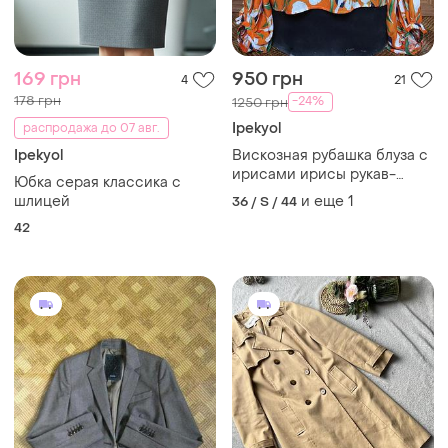
169 грн
950 грн
4
21
178 грн
-24%
1250 грн
Ipekyol
распродажа до 07 авг.
Ipekyol
Вискозная рубашка блуза с
ирисами ирисы рукав-
Юбка серая классика с
шаровар от ipekyol с
шлицей
и еще
1
36 / S / 44
баской 🌿 36eur/наш 40-
42
42рр