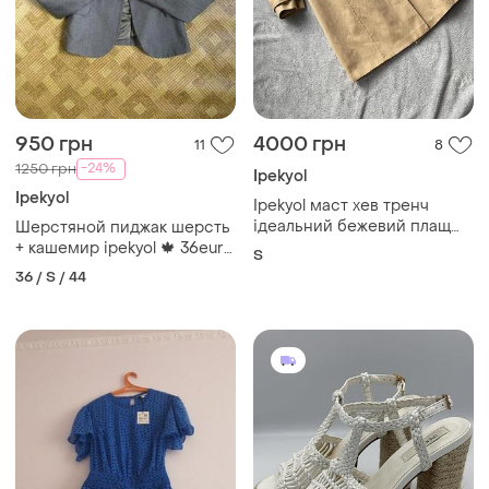
950 грн
4000 грн
11
8
-24%
1250 грн
Ipekyol
Ipekyol
Ipekyol маст хев тренч
ідеальний бежевий плащ
Шерстяной пиджак шерсть
котон
+ кашемир ipekyol 🍁 36eur/
S
наш 40р
36 / S / 44