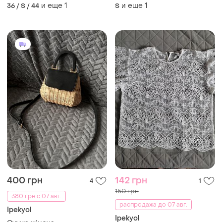
и еще
1
и еще
1
36 / S / 44
S
400 грн
142 грн
4
1
150 грн
380 грн с 07 авг.
распродажа до 07 авг.
Ipekyol
Ipekyol