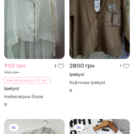
902 грн
2800 грн
3
1
932 грн
Ipekyol
распродажа до 07 авг.
Кофточка ipekyol
Ipekyol
S
Неймовірна блуза
S