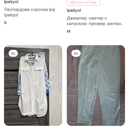
Ipekyol
333 грн с 07 авг.
Леопардова сорочка від
Ipekyol
ipekyol
Джемпер. свитер с
S
напуском. пуловер. реглан
рукава 3/4. теплый топ.
M