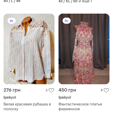
40 / L / 48
и еще
1
42 / XL / 50
276 грн
450 грн
2
4
Ipekyol
Ipekyol
Белая красивая рубашка в
Фантастическое платье
полоску
фирменное