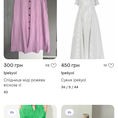
300 грн
450 грн
98
19
Ipekyol
Ipekyol
Спідниця міді рожева
Сукня ipekyol
віскоза xl
36 / S / 44
42