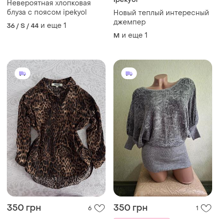
Невероятная хлопковая
блуза с поясом ipekyol
Новый теплый интересный
джемпер
и еще
1
36 / S / 44
и еще
1
M
350 грн
350 грн
6
1