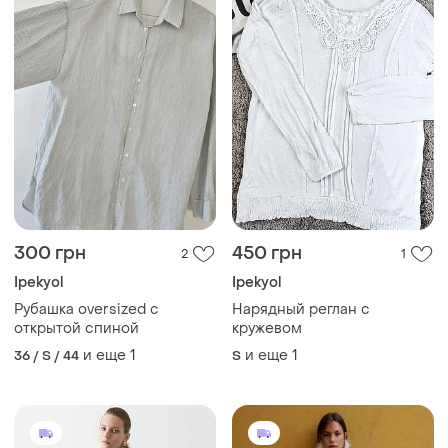
300 грн
450 грн
2
1
Ipekyol
Ipekyol
Рубашка oversized с
Нарядный реглан с
открытой спиной
кружевом
и еще
1
и еще
1
36 / S / 44
S