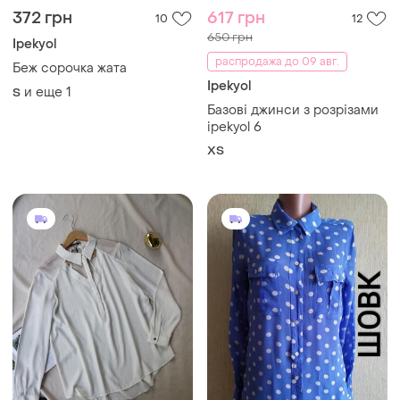
372 грн
617 грн
10
12
650 грн
Ipekyol
распродажа до 09 авг.
Беж сорочка жата
Ipekyol
и еще
1
S
Базові джинси з розрізами
ipekyol 6
XS