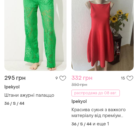
295 грн
332 грн
9
15
350 грн
Ipekyol
распродажа до 08 авг.
Штани ажурні палаццо
Ipekyol
36 / S / 44
Красива сукня з важкого
матеріалу від преміум
бренду ipekyol s -m
и еще
1
36 / S / 44