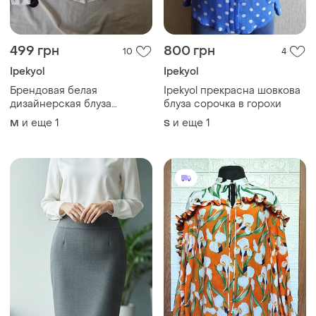
499 грн
800 грн
10
4
Ipekyol
Ipekyol
Брендовая белая
Ipekyol прекрасна шовкова
дизайнерская блуза
блуза сорочка в горохи
рубашка от ipekyol люкс
и еще
1
и еще
1
M
S
качество