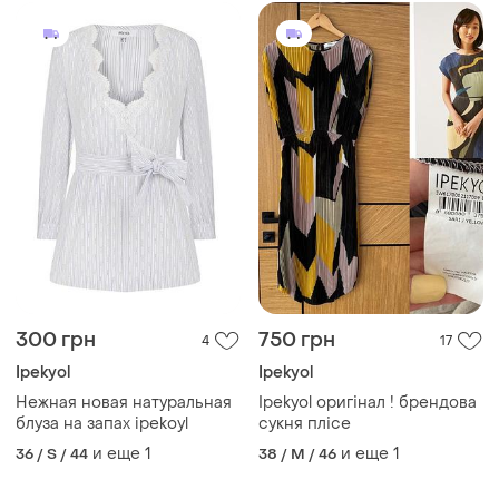
300 грн
750 грн
4
17
Ipekyol
Ipekyol
Нежная новая натуральная
Ipekyol оригінал ! брендова
блуза на запах ipekoyl
сукня плісе
и еще
1
и еще
1
36 / S / 44
38 / M / 46