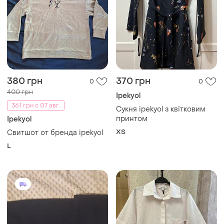
380 грн
370 грн
0
0
400 грн
Ipekyol
361 грн с 07 авг.
Сукня ipekyol з квітковим
принтом
Ipekyol
ХS
Свитшот от бренда ipekyol
L