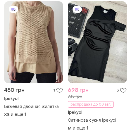
450 грн
698 грн
1
3
735 грн
Ipekyol
распродажа до 08 авг.
Бежевая двойная жилетка
Ipekyol
и еще
1
ХS
Сатинова сукня ipekyol
и еще
1
M