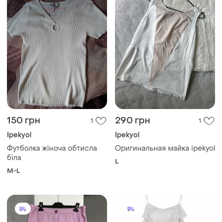
150 грн
290 грн
1
1
Ipekyol
Ipekyol
Футболка жіноча обтисла
Оригинальная майка ipekyol
біла
L
M-L