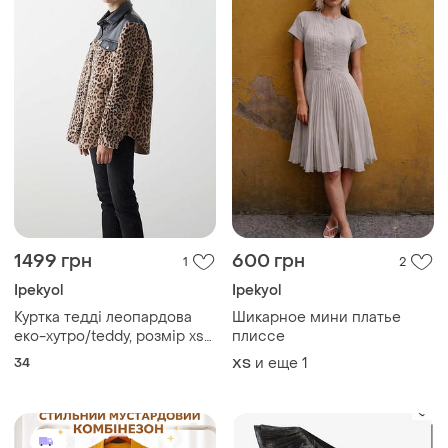
1499 грн
600 грн
1
2
Ipekyol
Ipekyol
Куртка тедді леопардова
Шикарное мини платье
еко-хутро/teddy, розмір xs
плиссе
(34), стиль zara шубка
34
и еще
1
ХS
коротка, куртка з хутром,
анімалістичний принт,
трендова куртка, ipekyol