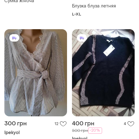
Сумка жіноча
Блузка блуза летняя
L-XL
300 грн
400 грн
12
4
-20%
500 грн
Ipekyol
Ipekyol