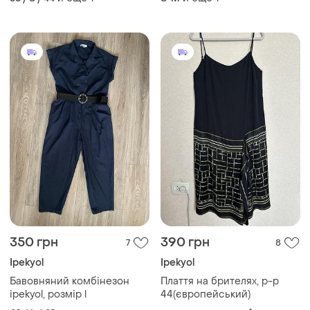
ipekyol в,идеальном
состоянии, новой.
350 грн
390 грн
7
8
Ipekyol
Ipekyol
Бавовняний комбінезон
Плаття на брителях, р-р
ipekyol, розмір l
44(європейський)