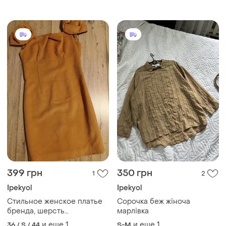
399 грн
350 грн
1
2
Ipekyol
Ipekyol
Стильное женское платье
Сорочка беж жіноча
бренда, шерсть
марлівка
100%,размер м, бренда
и еще
1
и еще
1
36 / S / 44
S-M