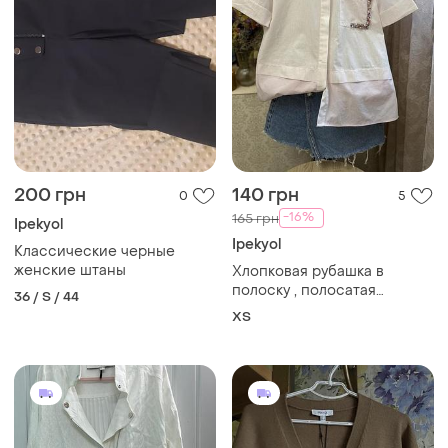
200 грн
140 грн
0
5
-16%
165 грн
Ipekyol
Ipekyol
Классические черные
женские штаны
Хлопковая рубашка в
полоску , полосатая
36 / S / 44
рубашка с вышитым
ХS
карманом ipekyol