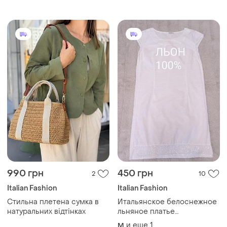
990 грн
450 грн
2
10
Italian Fashion
Italian Fashion
Стильна плетена сумка в
Итальянское белоснежное
натуральних відтінках
льняное платье
свободного кроя с
и еще
1
M