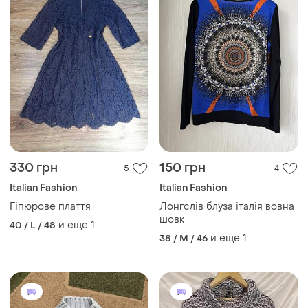
330 грн
150 грн
5
4
Italian Fashion
Italian Fashion
Гіпюрове плаття
Лонгслів блуза італія вовна
шовк
и еще
1
40 / L / 48
и еще
1
38 / M / 46