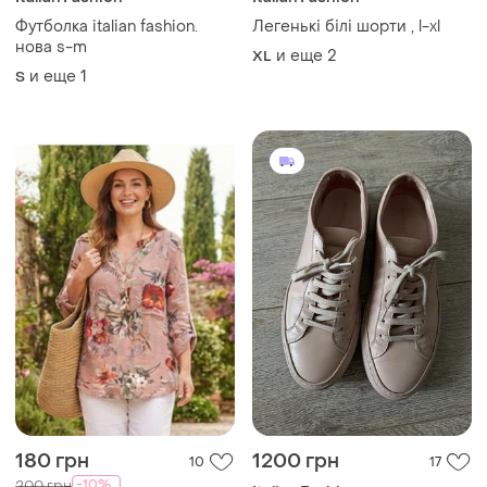
Футболка italian fashion.
Легенькі білі шорти , l-xl
нова s-m
и еще
2
XL
и еще
1
S
180 грн
1200 грн
10
17
-10%
200 грн