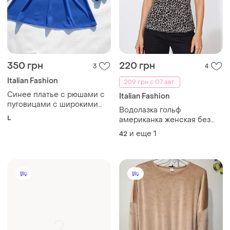
350 грн
220 грн
3
4
Italian Fashion
209 грн с 07 авг.
Синее платье с рюшами с
Italian Fashion
пуговицами с широкими
Водолазка гольф
рукавами италия
L
американка женская без
рукавов
и еще
1
42