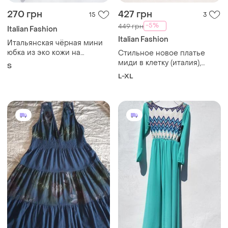
270 грн
427 грн
15
3
-5%
449 грн
Italian Fashion
Italian Fashion
Итальянская чёрная мини
юбка из эко кожи на
Стильное новое платье
молнии
миди в клетку (италия),
S
размер l-xl (48-50)
L-XL