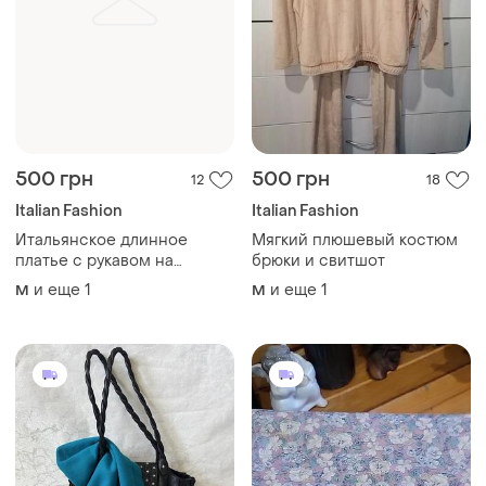
500 грн
500 грн
12
18
Italian Fashion
Italian Fashion
Итальянское длинное
Мягкий плюшевый костюм
платье с рукавом на
брюки и свитшот
высокий рост на резинке
и еще
1
и еще
1
M
M