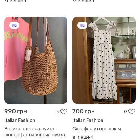
и еще
1
и еще
1
M
M
990 грн
700 грн
3
0
Italian Fashion
Italian Fashion
Велика плетена сумка-
Сарафан у горошок м
шопер | літня жіноча сумка |
и еще
1
S