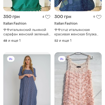
350 грн
300 грн
4
9
Italian Fashion
Italian Fashion
🌹🌹итальянский льняной
🌹🌹cruz итальянская
сарафан женский зеленый
красивая женская блузка
с кружевом на 48-50🌹🌹
синяя в принт🌹🌹
и еще
1
и еще
1
48
52