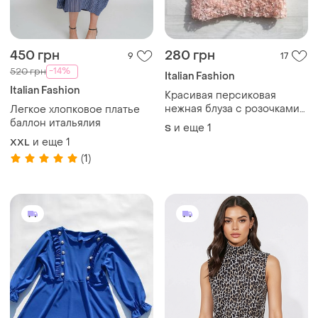
450 грн
280 грн
9
17
-14%
520 грн
Italian Fashion
Italian Fashion
Красивая персиковая
нежная блуза с розочками
Легкое хлопковое платье
best emilie италия
баллон итальялия
и еще
1
S
и еще
1
XXL
(1)