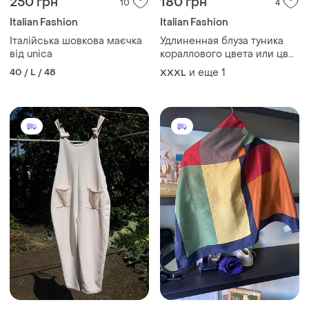
250 грн
180 грн
10
4
Italian Fashion
Italian Fashion
Італійська шовкова маєчка
Удлиненная блуза туника
від unica
кораллового цвета или цвет
лосося большой размер
40 / L / 48
и еще
1
XXXL
широкие красивые рукава с
манжетами пуговицы
ракушка италия