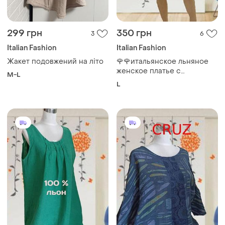
299 грн
350 грн
3
6
Italian Fashion
Italian Fashion
Жакет подовжений на літо
🌹🌹итальянское льняное
женское платье с
M-L
трикотажными вставками
L
на 48/50🌹🌹