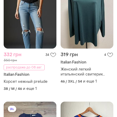
332 грн
319 грн
34
4
350 грн
Italian Fashion
распродажа до 08 авг.
Женский легкий
итальянский свитерик
Italian Fashion
блузон изоумрудного цвета
и еще
1
Корсет нежный prelude
46 / 3XL / 54
+ size
и еще
1
38 / M / 46