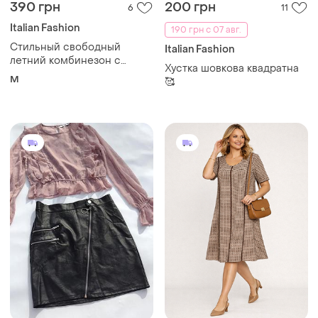
390 грн
200 грн
6
11
Italian Fashion
190 грн с 07 авг.
Стильный свободный
Italian Fashion
летний комбинезон с
Хустка шовкова квадратна
карманами кремовый с
M
🥰
розовым оттенком