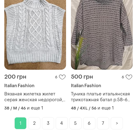
200 грн
500 грн
6
6
Italian Fashion
Italian Fashion
Вязаная жилетка жилет
Туника платье итальянская
серая женская недорогой,л
трикотажная батал р.58-60
размер 44,46
серое черное
и еще
1
и еще
1
38 / M / 46
48 / 4XL / 56
1
2
3
4
5
6
7
>