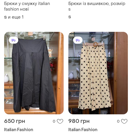
Брюки у смужку italian
Брюки із вишивкою, розмір
fashion нові
s
и еще
1
S
S
650 грн
980 грн
0
0
Italian Fashion
Italian Fashion