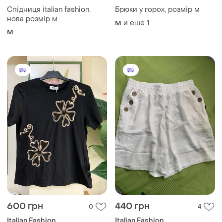
Спідниця italian fashion,
Брюки у горох, розмір м
нова розмір м
и еще
1
M
M
600 грн
440 грн
0
4
Italian Fashion
Italian Fashion