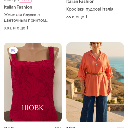
Italian Fashion
Italian Fashion
Кросівки пудрові італія
Женская блузка с
и еще
1
36
цветочным принтом
выполнена в италии,
и еще
1
XXL
состоит из смеси 55%
хлопка и 45% вискозы
текстура в виде марлевки