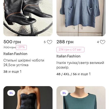
500 грн
288 грн
5
4
-29%
700 грн
274 грн с 07 авг.
Italian Fashion
Italian Fashion
Стильні шкіряні чоботи
Італія туніка/светр великий
24,5см устілка
розмір.
и еще
1
38
и еще
1
48 / 4XL / 56