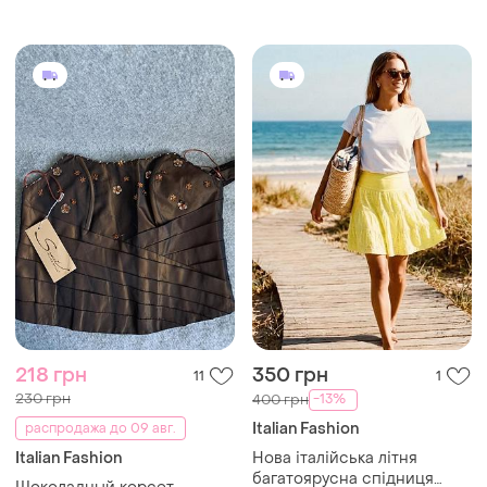
нова
218 грн
350 грн
11
1
230 грн
-13%
400 грн
Italian Fashion
распродажа до 09 авг.
Italian Fashion
Нова італійська літня
багатоярусна спідниця