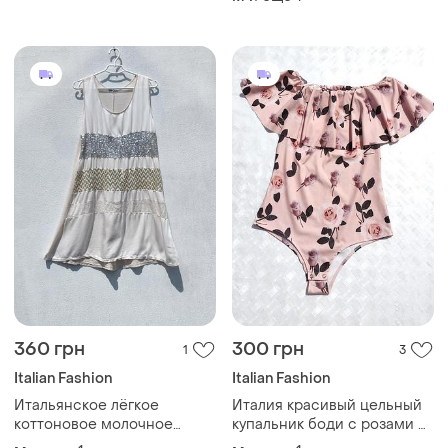
пайетками стан новой
вещи размер 46-48🌿
360 грн
300 грн
1
3
Italian Fashion
Italian Fashion
Итальянское лёгкое
Италия красивый цельный
коттоновое молочное
купальник боди с розами с
платье made in italy
открытыми плечами