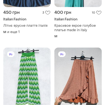
450 грн
400 грн
3
10
Italian Fashion
Italian Fashion
Літнє ярусне плаття італія
Красивое якрое голубое
платье made in italy
и еще
1
M
M