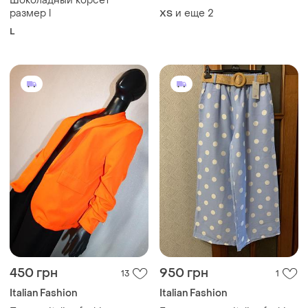
Шоколадный корсет
прошва валани розмір s-m
размер l
и еще
2
ХS
L
450 грн
950 грн
13
1
Italian Fashion
Italian Fashion