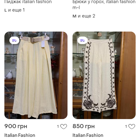
Пиджак italian fashion
Брюки у горох, italian fashion
m-l
и еще
1
L
и еще
2
M
900 грн
850 грн
1
1
Italian Fashion
Italian Fashion