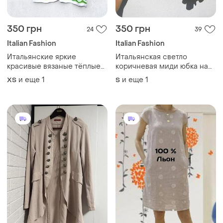
350 грн
350 грн
24
39
Italian Fashion
Italian Fashion
Итальянские яркие
Итальянская светло
красивые вязаные тёплые
коричневая миди юбка на
брюки коттон
запах в мелкий цветочек с
и еще
1
и еще
1
ХS
S
рюшами