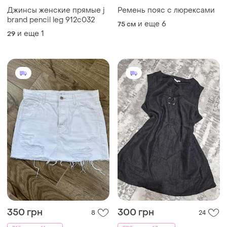
Джинсы женские прямые j
Ремень пояс с люрексами
brand pencil leg 912c032
и еще
6
75 см
и еще
1
29
350 грн
300 грн
8
24