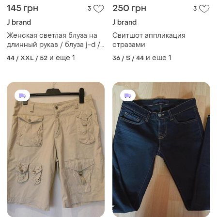
145 грн
250 грн
3
3
J brand
J brand
Женская светлая блуза на
Свитшот аппликация
длинный рукав / блуза j-d /
стразами
креп / жатка
и еще
1
и еще
1
44 / XXL / 52
36 / S / 44