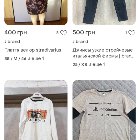
400 грн
500 грн
5
1
J brand
J brand
Плаття велюр stradivarius
Джинсы узкие стрейчевые
итальянской фирмы j brand
и еще
1
38 / M / 46
brama
и еще
1
25 / XS