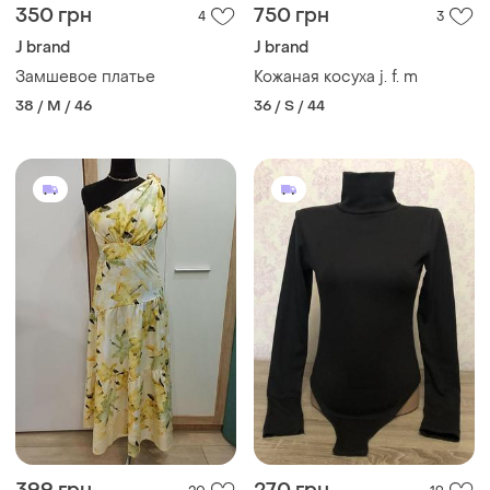
350 грн
750 грн
4
3
J brand
J brand
Замшевое платье
Кожаная косуха j. f. m
38 / M / 46
36 / S / 44