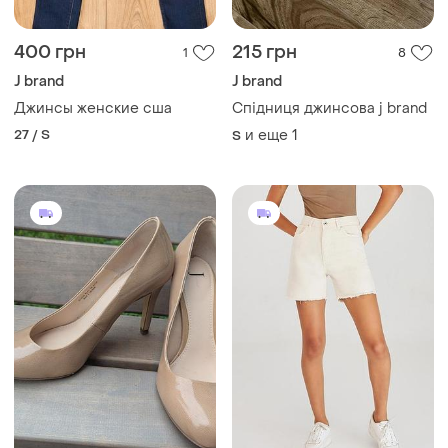
400 грн
215 грн
1
8
J brand
J brand
Джинсы женские сша
Спідниця джинсова j brand
27 / S
и еще
1
S