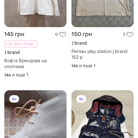
145 грн
150 грн
0
3
J brand
131 грн с 11 авг.
Реглан play station j.brand
J brand
152 р
Кофта брендова на
и еще
1
146
хлопчика
и еще
1
146