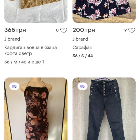
365 грн
200 грн
0
9
J brand
J brand
Кардиган вовна вʼязана
Сарафан
кофта светр
36 / S / 44
и еще
1
38 / M / 46