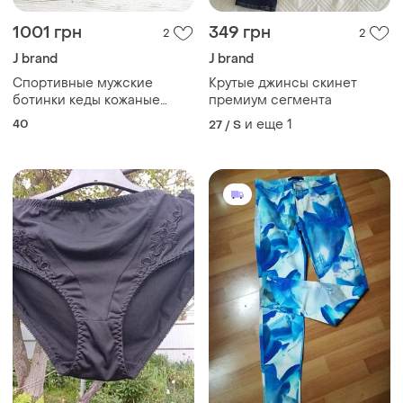
1001 грн
349 грн
2
2
J brand
J brand
Спортивные мужские
Крутые джинсы скинет
ботинки кеды кожаные
премиум сегмента
замшевые утепленные
40
и еще
1
27 / S
демисезонные из
натуральной замши