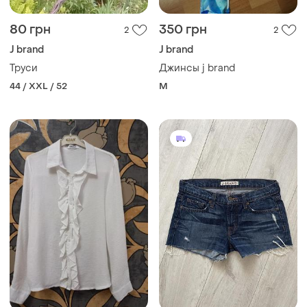
80 грн
350 грн
2
2
J brand
J brand
Труси
Джинсы j brand
44 / XXL / 52
M