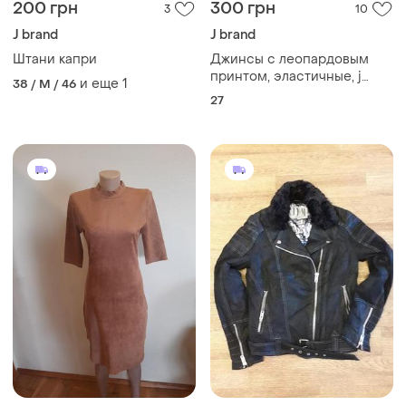
200 грн
300 грн
3
10
J brand
J brand
Штани капри
Джинсы с леопардовым
принтом, эластичные, j
и еще
1
38 / M / 46
brand, оригинал.
27