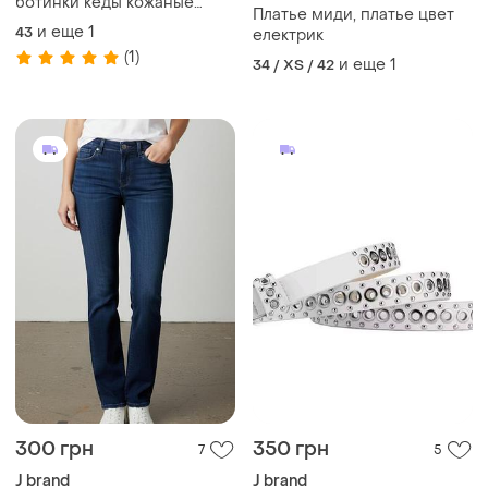
ботинки кеды кожаные
Платье миди, платье цвет
замшевые утепленные
и еще
1
43
електрик
демисезонные из
(1)
натуральной замши
и еще
1
34 / XS / 42
300 грн
350 грн
7
5
J brand
J brand