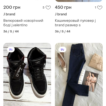
200 грн
450 грн
5
1
J brand
J brand
Велюровий новорічний
Кашимеровый пуловер j
боді j.valentino
brand размер s
36 / S / 44
36 / S / 44