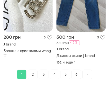
280 грн
300 грн
5
3
-15%
350 грн
J brand
J brand
Брошка з кристалами wang
🤍
Джинсы скини j brand
и еще
1
152
1
2
3
4
5
6
>