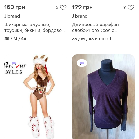
150 грн
199 грн
5
9
J brand
J brand
Шикарные, ажурные,
Джинсовый сарафан
трусики, бикини, бордово, с
свобожного кроя с
черным ажуром, от
оголенными плечами,
38 / M / 46
и еще
1
38 / M / 46
рюшами
дорогого бренда: j👌