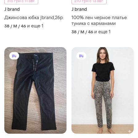
315 грн с 11 авг.
270 грн с 13 авг.
J brand
J brand
Джинсова юбка jbrand,26р
100% лен черное платье
туника с карманами
и еще
1
38 / M / 46
и еще
1
38 / M / 46