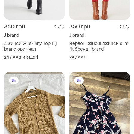
350 грн
350 грн
2
2
J brand
J brand
Джинси 24 skinny чорні j
Червоні жіночі джинси slim
brand оригінал
fit бренд j brand
и еще
1
24 / XXS
24 / XXS