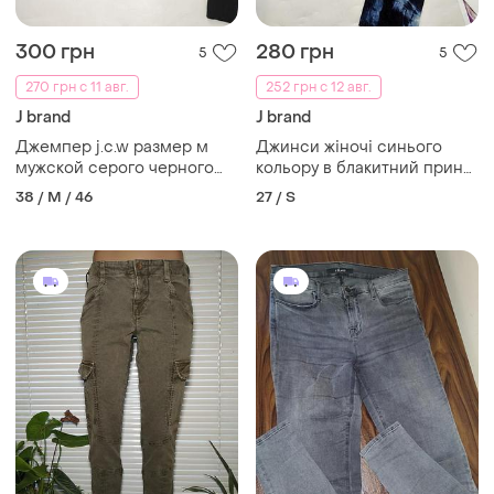
300 грн
280 грн
5
5
270 грн с 11 авг.
252 грн с 12 авг.
J brand
J brand
Джемпер j.c.w размер м
Джинси жіночі синього
мужской серого черного
кольору в блакитний принт
цвета на пуговицах
від бренду jbrand 27
38 / M / 46
27 / S