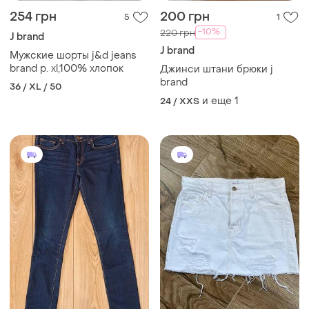
254 грн
200 грн
5
1
-10%
220 грн
J brand
J brand
Мужские шорты j&d jeans
brand р. xl,100% хлопок
Джинси штани брюки j
brand
36 / XL / 50
и еще
1
24 / XXS