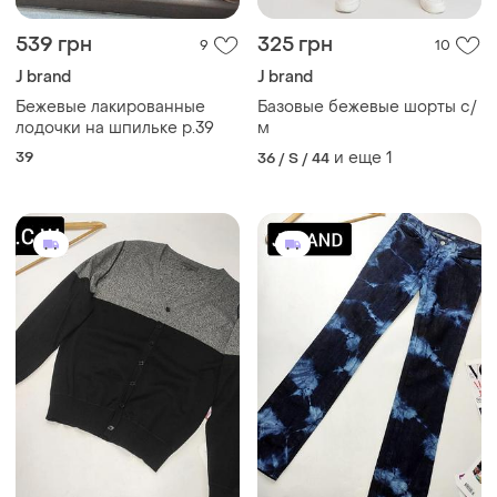
539 грн
325 грн
9
10
J brand
J brand
Бежевые лакированные
Базовые бежевые шорты с/
лодочки на шпильке р.39
м
39
и еще
1
36 / S / 44