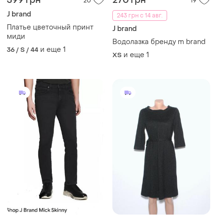
399 грн
270 грн
20
19
J brand
243 грн с 14 авг.
Платье цветочный принт
J brand
миди
Водолазка бренду m brand
и еще
1
36 / S / 44
и еще
1
ХS