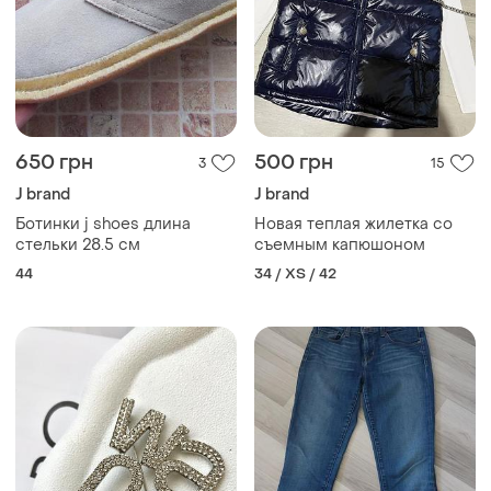
650 грн
500 грн
3
15
J brand
J brand
Ботинки j shoes длина
Новая теплая жилетка со
стельки 28.5 см
съемным капюшоном
44
34 / XS / 42