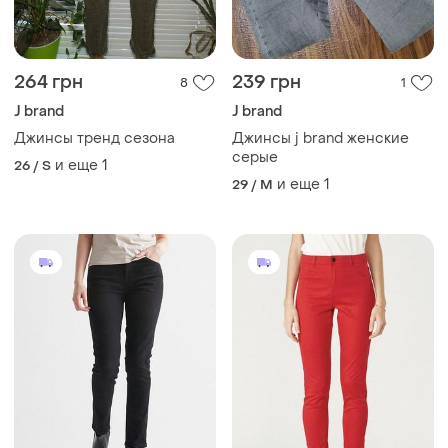
264 грн
239 грн
8
1
J brand
J brand
Джинсы тренд сезона
Джинсы j brand женские
серые
и еще
1
26 / S
и еще
1
29 / M