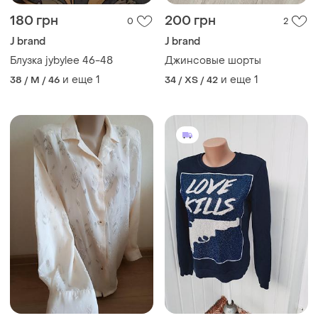
180 грн
200 грн
0
2
J brand
J brand
Блузка jybylee 46-48
Джинсовые шорты
и еще
1
и еще
1
38 / M / 46
34 / XS / 42