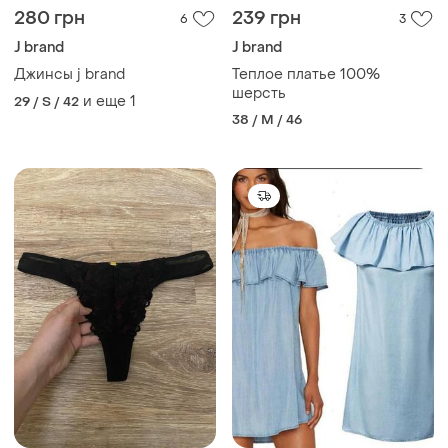
280 грн
239 грн
6
3
J brand
J brand
Джинсы j brand
Теплое платье 100%
шерсть
и еще
1
29 / S / 42
38 / M / 46