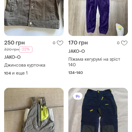
250 грн
170 грн
0
0
-22%
320 грн
JAKO-O
JAKO-O
Піжама кегурумі на зріст
140
Джинсова курточка
134-140
и еще
1
104