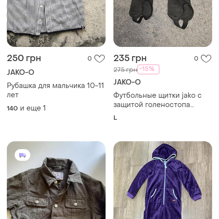
250 грн
235 грн
0
0
-15%
275 грн
JAKO-O
JAKO-O
Рубашка для мальчика 10-11
лет
Футбольные щитки jako с
защитой голеностопа
и еще
1
140
(размер l)
L