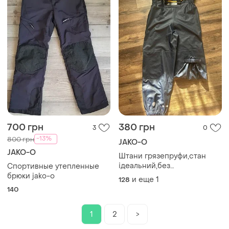
700 грн
380 грн
3
0
-13%
800 грн
JAKO-O
JAKO-O
Штани грязепруфи,стан
ідеальний,без
Спортивные утепленные
утеплення,р.128-134
брюки jako-o
и еще
1
128
140
1
2
>