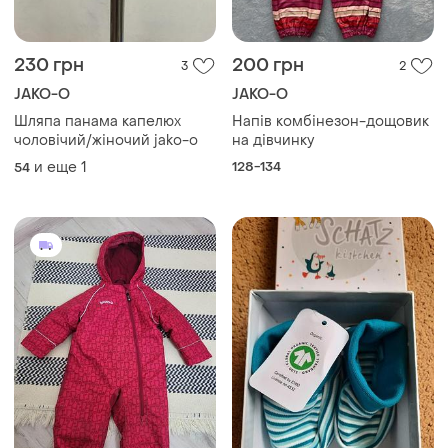
230 грн
200 грн
3
2
JAKO-O
JAKO-O
Шляпа панама капелюх
Напів комбінезон-дощовик
чоловічий/жіночий jako-o
на дівчинку
и еще
1
128-134
54