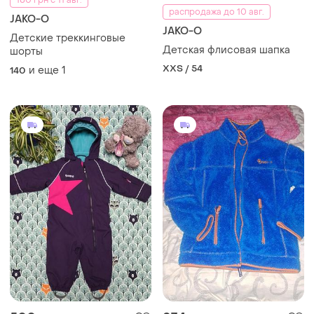
распродажа до 10 авг.
JAKO-O
JAKO-O
Детские треккинговые
Детская флисовая шапка
шорты
XXS / 54
и еще
1
140