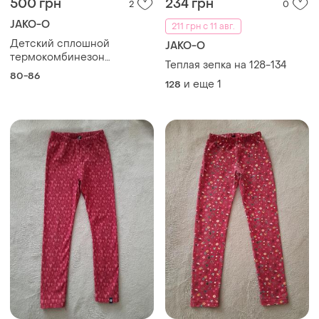
500 грн
234 грн
2
0
JAKO-O
211 грн с 11 авг.
Детский сплошной
JAKO-O
термокомбинезон
Теплая зепка на 128-134
немецкой фирмы jako-o
80-86
для малыша в возрасте 1-
и еще
1
128
1,5 лет.