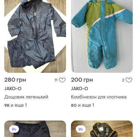
280 грн
200 грн
11
2
JAKO-O
JAKO-O
Дощовик легенький
Комбінезон для хлопчика
и еще
1
и еще
1
98
80