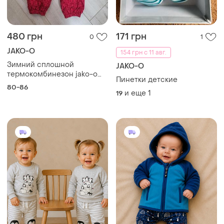
480 грн
171 грн
0
1
JAKO-O
154 грн с 11 авг.
Зимний сплошной
JAKO-O
термокомбинезон jako-o
Пинетки детские
80-86 с пингвинами
80-86
и еще
1
19