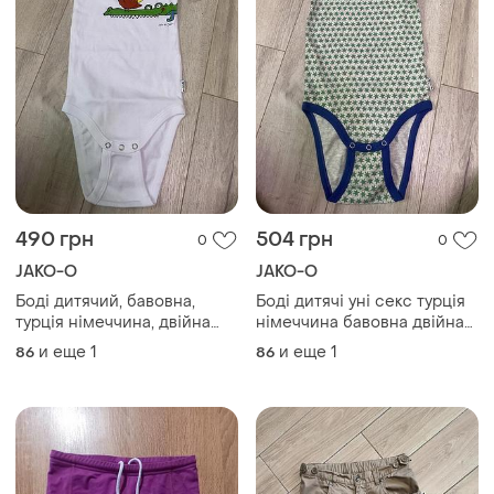
490 грн
504 грн
0
0
JAKO-O
JAKO-O
Боді дитячий, бавовна,
Боді дитячі уні секс турція
турція німеччина, двійна
німеччина бавовна двійна
застібка
застібка
и еще
1
и еще
1
86
86