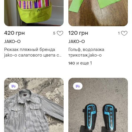
420 грн
120 грн
5
1
JAKO-O
JAKO-O
Рюкзак пляжный бренда
Гольф, водолазка
jako-o салатового цвета с
трикотаж,jako-o
термобоксом
и еще
1
140