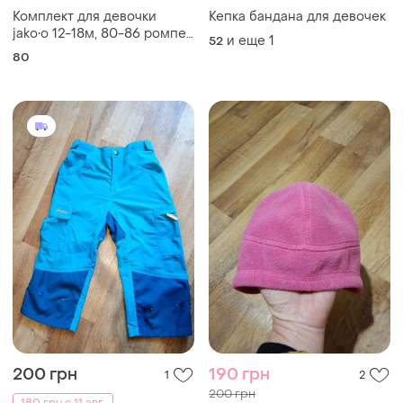
Комплект для девочки
Кепка бандана для девочек
jako•o 12-18м, 80-86 ромпер
и еще
1
52
и лонгслив
80
200 грн
190 грн
1
2
200 грн
180 грн с 11 авг.