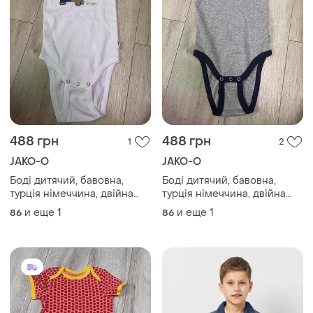
488 грн
488 грн
1
2
JAKO-O
JAKO-O
Боді дитячий, бавовна,
Боді дитячий, бавовна,
турція німеччина, двійна
турція німеччина, двійна
застібка
застібка
и еще
1
и еще
1
86
86