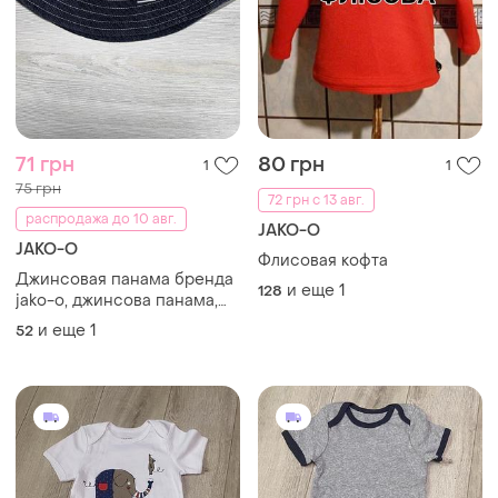
71 грн
80 грн
1
1
75 грн
72 грн с 13 авг.
распродажа до 10 авг.
JAKO-O
JAKO-O
Флисовая кофта
Джинсовая панама бренда
и еще
1
128
jako-o, джинсова панама,
джинсовая панамка,
и еще
1
52
панамка на мальчика,
панамка на хлопчика