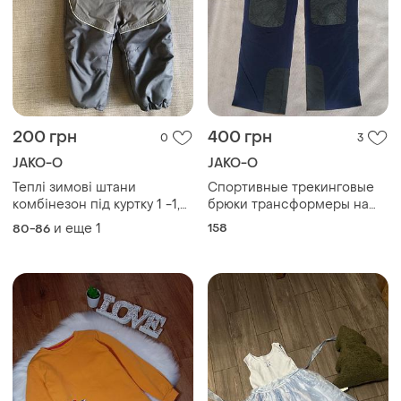
200 грн
400 грн
0
3
JAKO-O
JAKO-O
Теплі зимові штани
Спортивные трекинговые
комбінезон під куртку 1 -1,5
брюки трансформеры на
роки
мальчика jako-o нитевичка
и еще
1
158
80-86