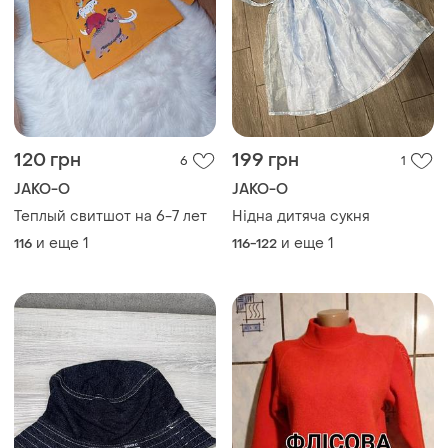
120 грн
199 грн
6
1
JAKO-O
JAKO-O
Теплый свитшот на 6-7 лет
Нідна дитяча сукня
и еще
1
и еще
1
116
116-122