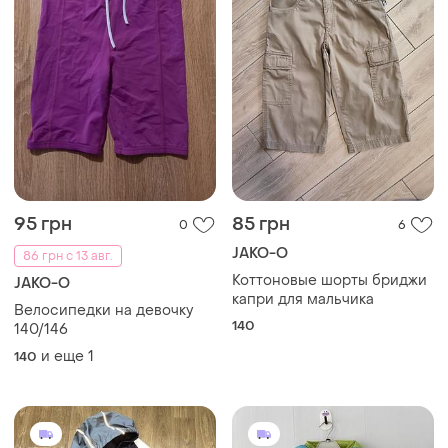
95 грн
85 грн
0
6
JAKO-O
86 грн с 13 авг.
Коттоновые шорты бриджи
JAKO-O
капри для мальчика
Велосипедки на девочку
140
140/146
и еще
1
140