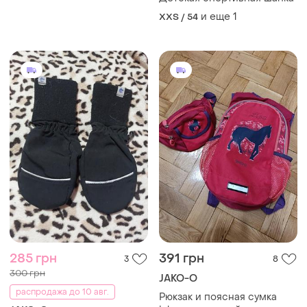
размер 80-86
и еще
1
XXS / 54
285 грн
391 грн
3
8
300 грн
JAKO-O
распродажа до 10 авг.
Рюкзак и поясная сумка