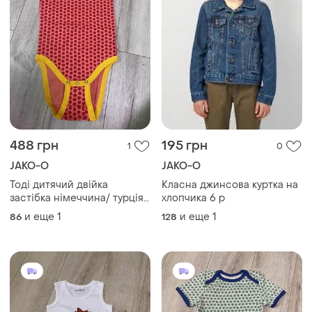
488 грн
195 грн
1
0
JAKO-O
JAKO-O
Тоді дитячий двійка
Класна джинсова куртка на
застібка німеччина/ турція
хлопчика 6 р
бавовна
и еще
1
и еще
1
86
128