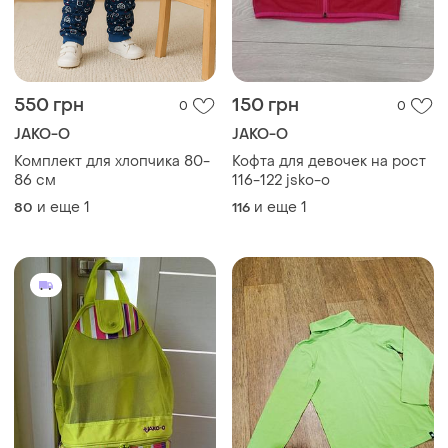
550 грн
150 грн
0
0
JAKO-O
JAKO-O
Комплект для хлопчика 80-
Кофта для девочек на рост
86 см
116-122 jsko-o
и еще
1
и еще
1
80
116