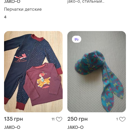
jako-о, стильный
JAKO-O
рюкзак,бананка для девочек
Перчатки детские
с принтом лошади,
4
туристический ранец,
сумка для путешествий
135 грн
250 грн
11
1
JAKO-O
JAKO-O