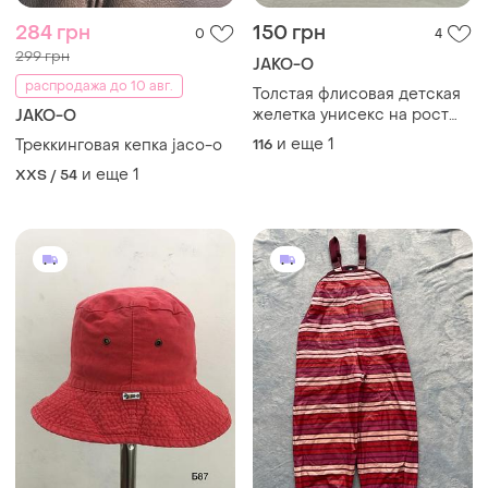
284 грн
150 грн
0
4
299 грн
JAKO-O
распродажа до 10 авг.
Толстая флисовая детская
желетка унисекс на рост
JAKO-O
116/122 jaco-o
и еще
1
Треккинговая кепка jaco-o
116
и еще
1
XXS / 54