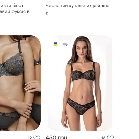
лизни бюст
Червоний купальник jasmine
евий фуксія в
S
шок 70с
450 грн
12
16