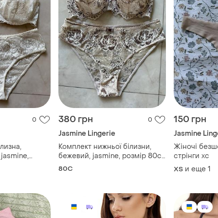
380 грн
150 грн
0
0
Jasmine Lingerie
Jasmine Ling
лизна,
Комплект нижньої білизни,
Жіночі безш
jasmine,
бежевий, jasmine, розмір 80с/
стрінги хс
м
80C
и еще
1
ХS