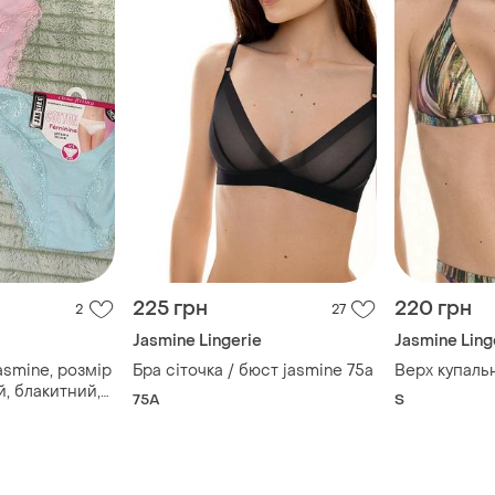
225 грн
220 грн
2
27
Jasmine Lingerie
Jasmine Ling
asmine, розмір
Бра сіточка / бюст jasmine 75a
Верх купальн
й, блакитний,
75A
S