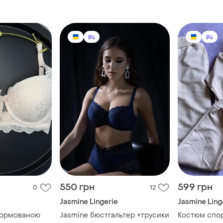
550 грн
599 грн
0
12
Jasmine Lingerie
Jasmine Ling
формованою
Jasmine бюстгальтер +трусики
Костюм спо