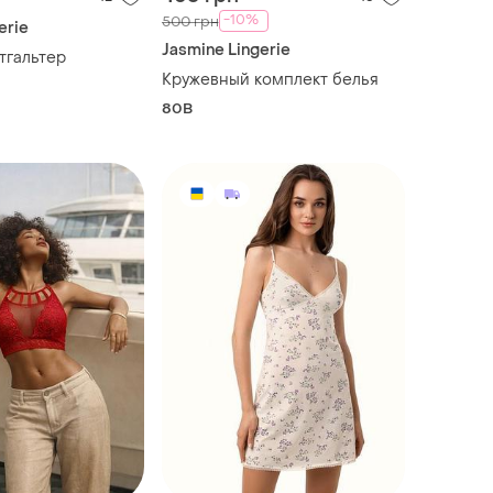
-10%
500 грн
erie
Jasmine Lingerie
тгальтер
Кружевный комплект белья
80B