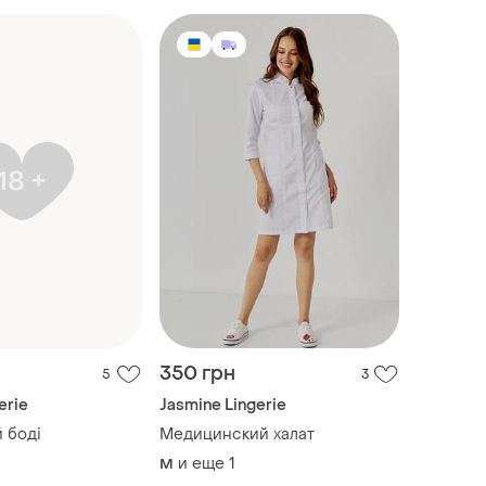
350 грн
5
3
erie
Jasmine Lingerie
 боді
Медицинский халат
и еще
1
M