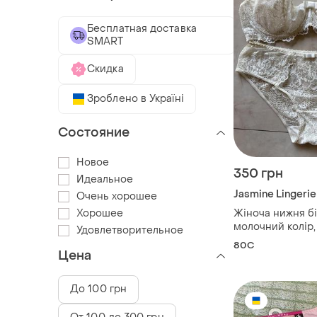
Бесплатная доставка
SMART
Скидка
Зроблено в Україні
Состояние
Новое
350 грн
Идеальное
Jasmine Lingerie
Очень хорошее
Хорошее
Жіноча нижня бі
молочний колір, 
Удовлетворительное
розмір 80с/м
80C
Цена
До 100 грн