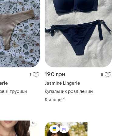
190 грн
1
8
erie
Jasmine Lingerie
овні трусики
Купальник розділений
и еще
1
S