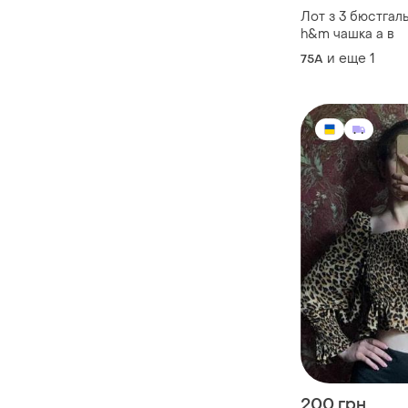
Лот з 3 бюстгал
h&m чашка а в
и еще
1
75A
200 грн