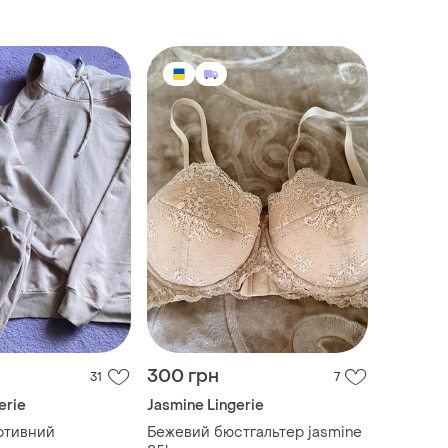
300 грн
31
7
erie
Jasmine Lingerie
ртивний
Бежевий бюстгальтер jasmine