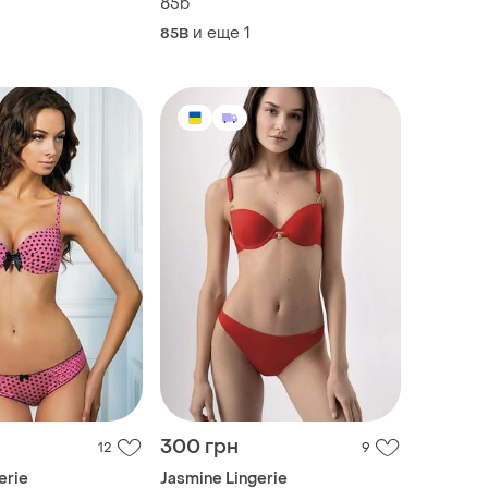
85b
и еще
1
85B
300 грн
12
9
erie
Jasmine Lingerie