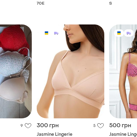
70E
S
300 грн
500 грн
9
5
Jasmine Lingerie
Jasmine Ling