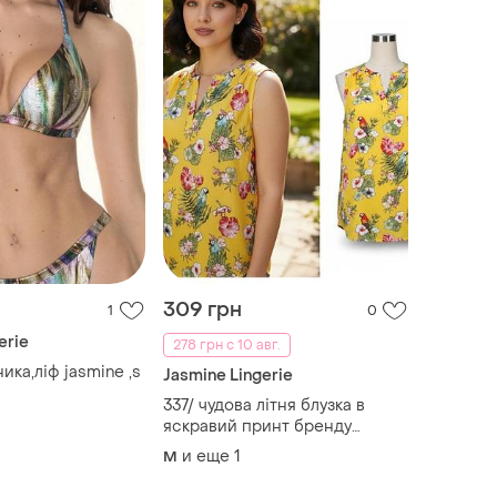
309 грн
1
0
erie
278 грн с 10 авг.
ика,ліф jasmine ,s
Jasmine Lingerie
337/ чудова літня блузка в
яскравий принт бренду
jasmine&juliana.нова, з биркою
и еще
1
M