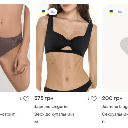
375 грн
200 грн
3
2
Jasmine Lingerie
Jasmine Ling
стрінг ,
Верх до купальника
Сексуальний
M
S