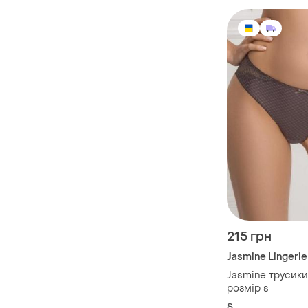
215 грн
Jasmine Lingerie
Jasmine трусики-
розмір s
S