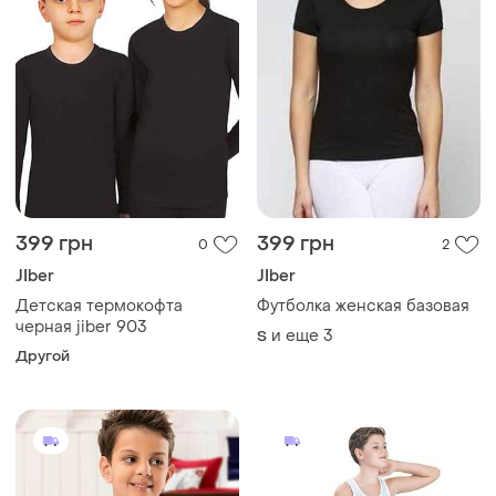
399 грн
399 грн
0
2
JIber
JIber
Детская термокофта
Футболка женская базовая
черная jiber 903
и еще
3
S
Другой