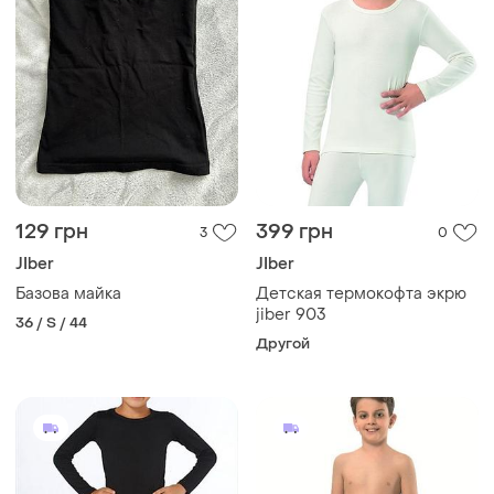
129 грн
399 грн
3
0
JIber
JIber
Базова майка
Детская термокофта экрю
jiber 903
36 / S / 44
Другой