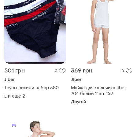
501 грн
369 грн
0
0
JIber
JIber
Трусы бикини набор 580
Майка для мальчика jiber
704 белый 2 шт 152
и еще
2
L
Другой