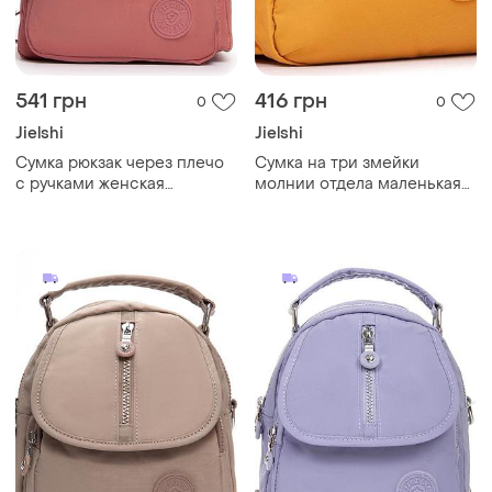
541 грн
416 грн
0
0
Jielshi
Jielshi
Cумка рюкзак через плечо
Cумка на три змейки
с ручками женская
молнии отдела маленькая
оранжевая тканевая один
через плечо кросс боди
отдел на молнии и карманы
женская желтая тканевая
jielshi zt-011
текстильная с карманами
jielshi b125