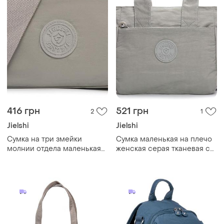
416 грн
521 грн
2
1
Jielshi
Jielshi
Cумка на три змейки
Cумка маленькая на плечо
молнии отдела маленькая
женская серая тканевая с
серая через плечо крос
одним отделом на молнии
боди женская тканевая
и двумя ручками jielshi
текстильная с карманами
v9006
jielshi b125