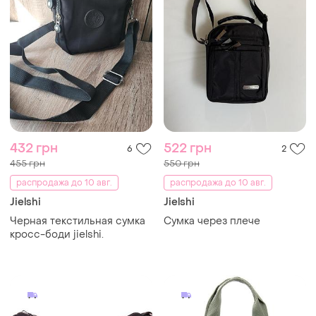
432 грн
522 грн
6
2
455 грн
550 грн
распродажа до 10 авг.
распродажа до 10 авг.
Jielshi
Jielshi
Черная текстильная сумка
Сумка через плече
кросс-боди jielshi.