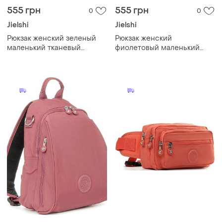
555 грн
555 грн
0
0
Jielshi
Jielshi
Рюкзак женский зеленый
Рюкзак женский
маленький тканевый
фиолетовый маленький
городской текстильный
тканевый городской
один отдел и карманы на
текстильный один отдел
молниях jielshi 525-02
карманы jielshi 525-02