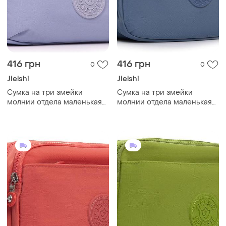
416 грн
416 грн
0
0
Jielshi
Jielshi
Cумка на три змейки
Cумка на три змейки
молнии отдела маленькая
молнии отдела маленькая
фиолетовая через плечо
синяя через плечо крос
крос боди женская
боди женская тканевая
тканевая текстильная с
текстильная с карманами
карманами jielshi b125
jielshi b125