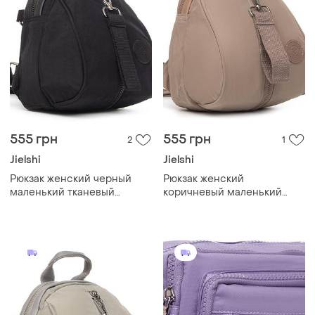
555 грн
555 грн
2
1
Jielshi
Jielshi
Рюкзак женский черный
Рюкзак женский
маленький тканевый
коричневый маленький
городской текстильный
тканевый городской
один отдел и карманы на
текстильный один отдел
молниях jielshi 525-02
карманы jielshi 525-02