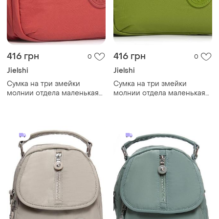
416 грн
416 грн
0
0
Jielshi
Jielshi
Cумка на три змейки
Cумка на три змейки
молнии отдела маленькая
молнии отдела маленькая
оранжевая через плечо
зеленая через плечо крос
крос боди женская
боди женская тканевая
тканевая текстильная с
текстильная с карманами
карманами jielshi b125
jielshi b125