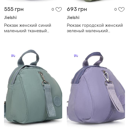
555 грн
693 грн
0
0
Jielshi
Jielshi
Рюкзак женский синий
Рюкзак городской женский
маленький тканевый
зеленый маленький
городской текстильный
тканевый один отдел и
один отдел и карманы на
карманы на молниях jielshi
молниях jielshi 525-02
7020