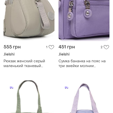
555 грн
451 грн
1
2
Jielshi
Jielshi
Рюкзак женский серый
Сумка бананка на пояс на
маленький тканевый
три змейки молнии
городской текстильный
женская фиолетовая
один отдел и карманы на
тканевая поясная
молниях jielshi 525-02
текстильная jielshi zt-019