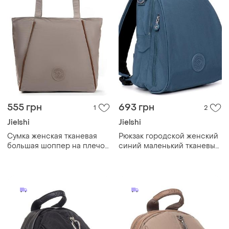
555 грн
693 грн
1
2
Jielshi
Jielshi
Cумка женская тканевая
Рюкзак городской женский
большая шоппер на плечо
синий маленький тканевый
серая текстильная на
один отдел и карманы на
молнии с карманами и
молниях jielshi 7020
двумя ручками jielshi 3768