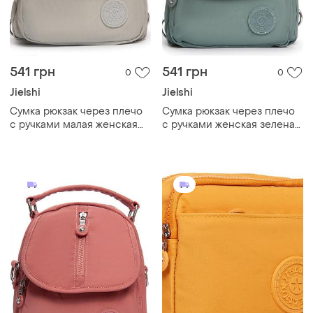
541 грн
541 грн
0
0
Jielshi
Jielshi
Cумка рюкзак через плечо
Cумка рюкзак через плечо
с ручками малая женская
с ручками женская зеленая
серая тканевая один отдел
тканевая один отдел на
на молнии и карманы jielshi
молнии и карманы jielshi zt-
zt-011
011