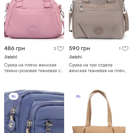
486 грн
590 грн
2
1
Jielshi
Jielshi
Cумка на плечо женская
Cумка на три отдела
темно-розовая тканевая с
женская тканевая на плечо
одним отделом на молнии
серая на молнии с
карманами и двумя
карманами и двумя
ручками jielshi 3261
ручками jielshi 0881