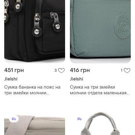
451 грн
416 грн
3
1
Jielshi
Jielshi
Сумка бананка на пояс на
Cумка на три змейки
три змейки молнии
молнии отдела маленькая
женская черная тканевая
зеленая через плечо крос
кроссбоди текстильная
боди женская тканевая
jielshi zt-019
текстильная с карманами
jielshi b125