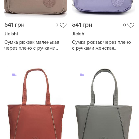
541 грн
541 грн
0
0
Jielshi
Jielshi
Cумка рюкзак маленькая
Cумка рюкзак через плечо
через плечо с ручками
с ручками женская
женская бежевый тканевая
фиолетовая тканевая один
один отдел и карманы
отдел на молнии и карманы
jielshi zt-011
jielshi zt-011