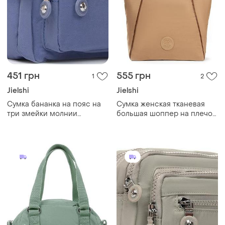
451 грн
555 грн
1
2
Jielshi
Jielshi
Сумка бананка на пояс на
Cумка женская тканевая
три змейки молнии
большая шоппер на плечо
женская синяя тканевая
коричневая текстильная на
поясная текстильная jielshi
молнии с карманами и
zt-019
двумя ручками jielshi 3768