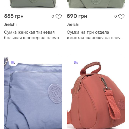
555 грн
590 грн
0
0
Jielshi
Jielshi
Cумка женская тканевая
Cумка на три отдела
большая шоппер на плечо
женская тканевая на плечо
зеленая текстильная на
зеленая на молнии с
молнии с карманами и
карманами и двумя
двумя ручками jielshi 3768
ручками jielshi 0881