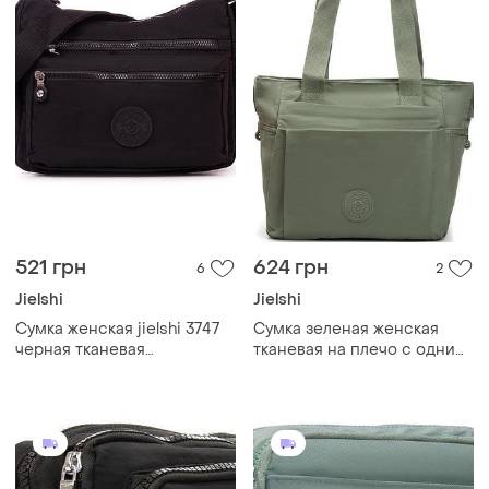
521 грн
624 грн
6
2
Jielshi
Jielshi
Сумка женская jielshi 3747
Cумка зеленая женская
черная тканевая
тканевая на плечо с одним
текстильная на две молнии
отделом на молнии
молнии на через плечо
карманами и двумя
кроссбоди с двумя
ручками jielshi b118
отделами на молниях jielshi
3747