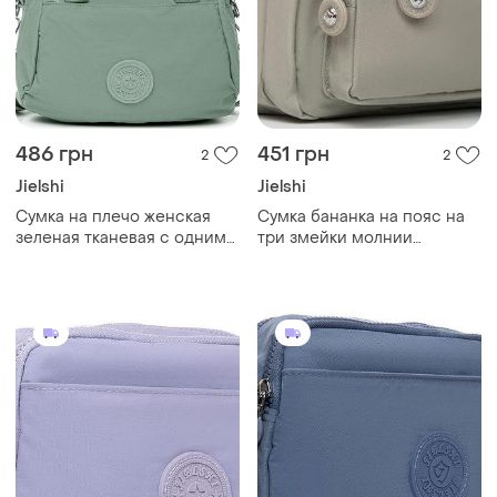
486 грн
451 грн
2
2
Jielshi
Jielshi
Cумка на плечо женская
Сумка бананка на пояс на
зеленая тканевая с одним
три змейки молнии
отделом на молнии
женская серая тканевая
карманами и двумя
поясная текстильная jielshi
ручками jielshi 3261
zt-019