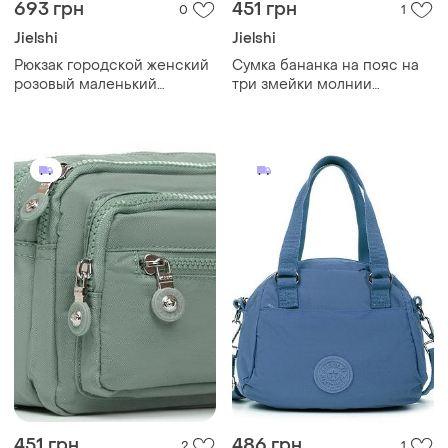
693 грн
451 грн
0
1
Jielshi
Jielshi
Рюкзак городской женский
Сумка бананка на пояс на
розовый маленький
три змейки молнии
тканевый один отдел и
женская оранжевая
карманы на молниях jielshi
тканевая поясная
7020
текстильная jielshi zt-019
451 грн
486 грн
2
1