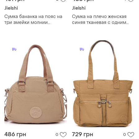
Jielshi
Jielshi
Сумка бананка на пояс на
Cумка на плечо женская
три змейки молнии
синяя тканевая с одним
женская зеленая тканевая
отделом на молнии
поясная текстильная jielshi
карманами и двумя
zt-019
ручками jielshi 3261
486 грн
729 грн
0
0