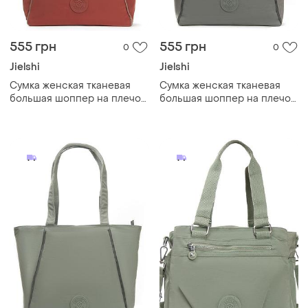
555 грн
555 грн
0
0
Jielshi
Jielshi
Cумка женская тканевая
Cумка женская тканевая
большая шоппер на плечо
большая шоппер на плечо
оранжевая текстильная на
темно-серая текстильная
молнии с карманами и
на молнии с карманами и
двумя ручками jielshi 3768
двумя ручками jielshi 3768