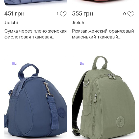
451 грн
555 грн
1
0
Jielshi
Jielshi
Cумка через плечо женская
Рюкзак женский оранжевый
фиолетовая тканевая
маленький тканевый
кроссбоди один отдел на
городской текстильный
молнии и карманы jielshi
один отдел карманы jielshi
h6-31
525-02