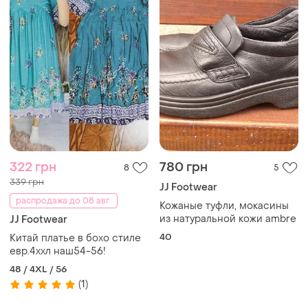
322 грн
780 грн
8
5
339 грн
JJ Footwear
распродажа до 08 авг.
Кожаные туфли, мокасины
из натуральной кожи ambre
JJ Footwear
40
Китай платье в бохо стиле
евр.4ххл наш54-56!
48 / 4XL / 56
(1)