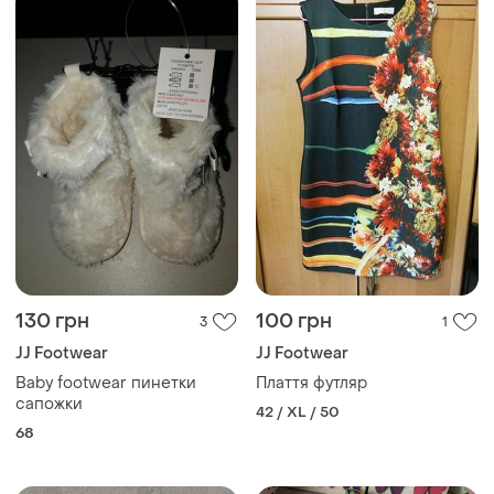
130 грн
100 грн
3
1
JJ Footwear
JJ Footwear
Baby footwear пинетки
Плаття футляр
сапожки
42 / XL / 50
68