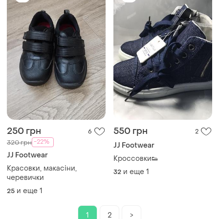
250 грн
550 грн
6
2
-22%
320 грн
JJ Footwear
JJ Footwear
Кроссовки👟
Красовки, макасіни,
и еще
1
32
черевички
и еще
1
25
1
2
>