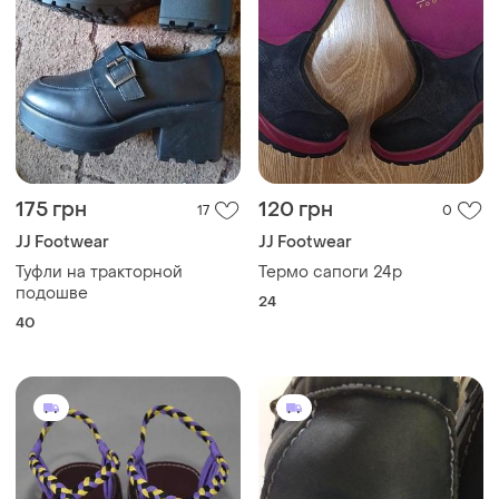
175 грн
120 грн
17
0
JJ Footwear
JJ Footwear
Туфли на тракторной
Термо сапоги 24р
подошве
24
40