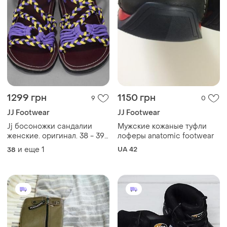
1299 грн
1150 грн
9
0
JJ Footwear
JJ Footwear
Jj босоножки сандалии
Мужские кожаные туфли
женские. оригинал. 38 - 39
лоферы anatomic footwear
р./24.5 - 25 см.
и еще
1
UA 42
38