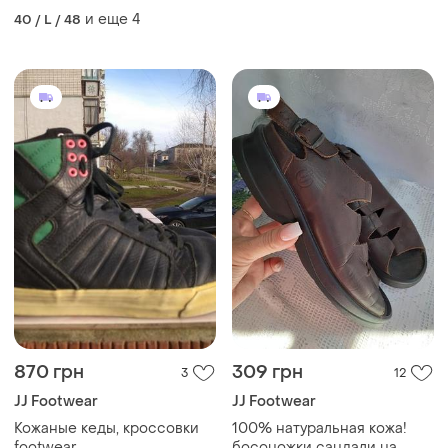
и еще
4
40 / L / 48
870 грн
309 грн
3
12
JJ Footwear
JJ Footwear
Кожаные кеды, кроссовки
100% натуральная кожа!
footwear
босоножки сандали на