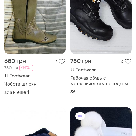
650 грн
750 грн
7
3
-14%
750 грн
JJ Footwear
JJ Footwear
Рабочая обувь с
металлическим передком
Чоботи шкіряні
36
и еще
1
37.5