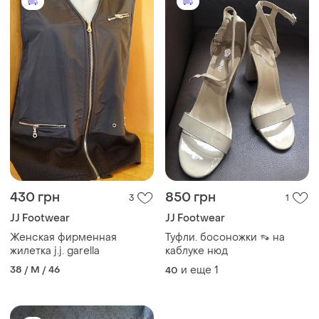
430 грн
850 грн
3
1
JJ Footwear
JJ Footwear
Женская фирменная
Туфли. босоножки 👡 на
жилетка j.j. garella
каблуке нюд
38 / M / 46
и еще
1
40