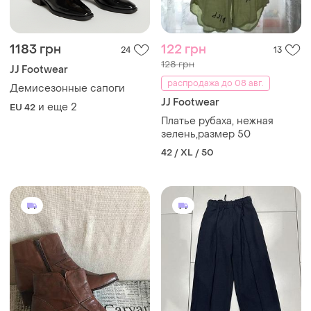
1183 грн
122 грн
24
13
128 грн
JJ Footwear
распродажа до 08 авг.
Демисезонные сапоги
JJ Footwear
и еще
2
EU 42
Платье рубаха, нежная
зелень,размер 50
42 / XL / 50