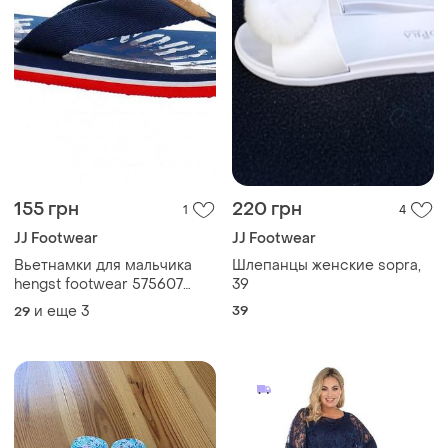
155 грн
220 грн
1
4
JJ Footwear
JJ Footwear
Вьетнамки для мальчика
Шлепанцы женские sopra,
hengst footwear 575607
39
темно-синий
и еще
3
39
29