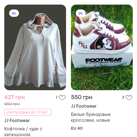
427 грн
550 грн
7
3
450 грн
JJ Footwear
распродажа до 10 авг.
Белые брендовые
кроссовки, новые
JJ Footwear
EU 40
Кофточка / худи с
капюшоном.