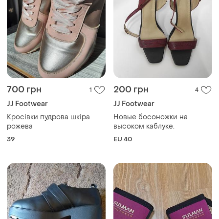
700 грн
200 грн
1
4
JJ Footwear
JJ Footwear
Кросівки пудрова шкіра
Новые босоножки на
рожева
высоком каблуке.
39
EU 40