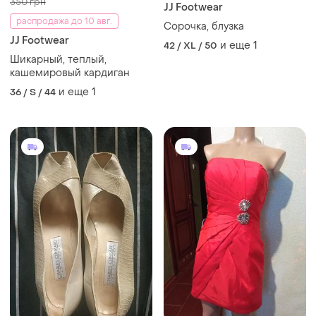
350 грн
JJ Footwear
распродажа до 10 авг.
Сорочка, блузка
JJ Footwear
и еще
1
42 / XL / 50
Шикарный, теплый,
кашемировый кардиган
и еще
1
36 / S / 44