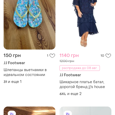
150 грн
1140 грн
1
10
1200 грн
JJ Footwear
распродажа до 08 авг.
Шлепанцы вьетнамки в
идеальном состоянии
JJ Footwear
и еще
1
31
Шикарное платье батал,
дорогой бренд jj's house
и еще
2
6XL