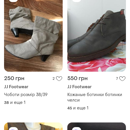
250 грн
550 грн
2
7
JJ Footwear
JJ Footwear
Чоботи розмір 38/39
Кожаные ботинки ботинки
челси
и еще
1
38
и еще
1
45