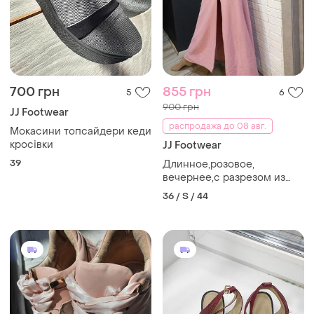
700 грн
855 грн
5
6
900 грн
JJ Footwear
распродажа до 08 авг.
Мокасини топсайдери кеди
кросівки
JJ Footwear
39
Длинное,розовое,
вечернее,с разрезом из
стороны,в середине
36 / S / 44
паралоновые чашечки,
платье, платье