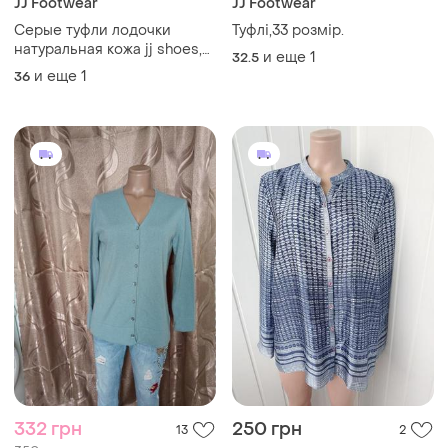
JJ Footwear
JJ Footwear
Серые туфли лодочки
Туфлі,33 розмір.
натуральная кожа jj shoes,
и еще
1
32.5
37
и еще
1
36
332 грн
250 грн
13
2