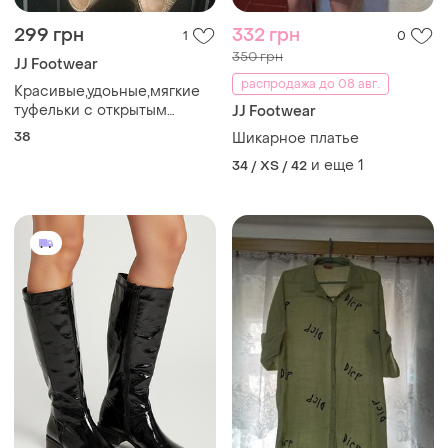
299 грн
332 грн
1
0
350 грн
JJ Footwear
распродажа до 08 авг.
Красивые,удоьные,мягкие
туфельки с открытым
JJ Footwear
носком
38
Шикарное платье
и еще
1
34 / XS / 42