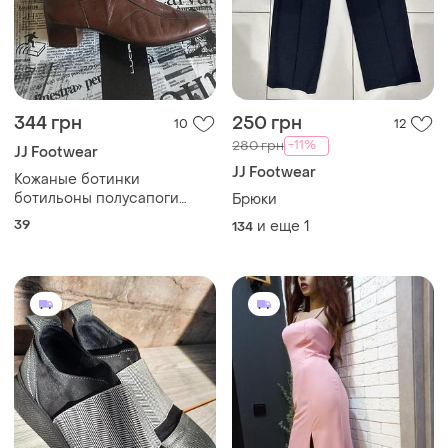
344 грн
250 грн
10
12
-11%
280 грн
JJ Footwear
JJ Footwear
Кожаные ботинки
ботильоны полусапоги
Брюки
absolute comfort footwear
39
и еще
1
134