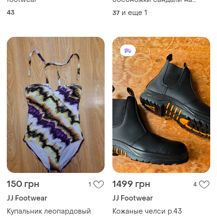
шнурках ортопедическая
43
и еще
1
37
подошва
150 грн
1499 грн
1
4
JJ Footwear
JJ Footwear
Купальник леопардовый
Кожаные челси р.43