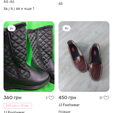
44-46
43
и еще
1
36 / S / 44
360 грн
450 грн
2
21
JJ Footwear
324 грн с 13 авг.
Новые
JJ Footwear