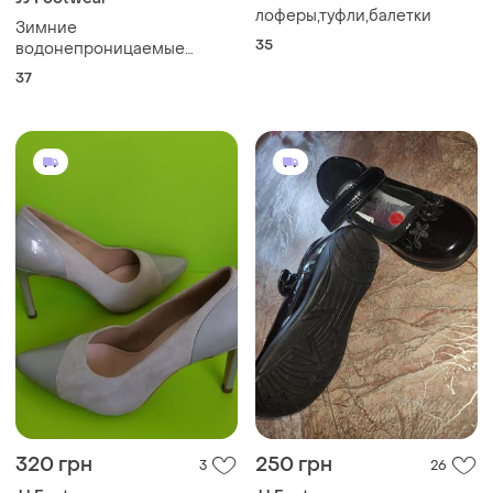
лоферы,туфли,балетки
Зимние
35
водонепроницаемые
сапоги р.37
37
320 грн
250 грн
3
26