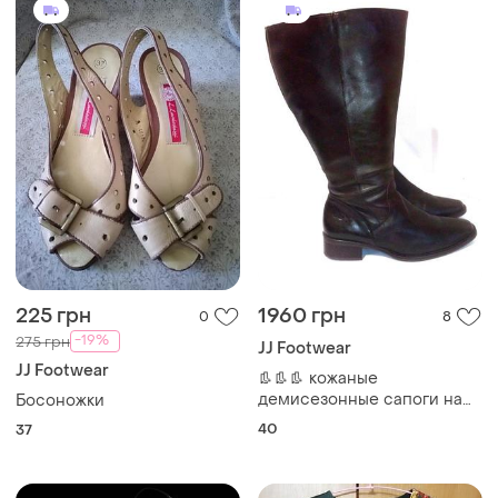
225 грн
1960 грн
0
8
-19%
275 грн
JJ Footwear
JJ Footwear
👢👢👢 кожаные
демисезонные сапоги на
Босоножки
очень полную голень от jj
40
37
footwear, р.40 код a4007