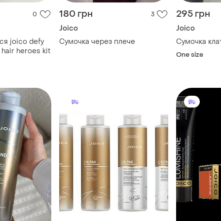
180 грн
295 грн
0
3
Joico
Joico
ся joico defy
Сумочка через плече
Сумочка кла
air heroes kit
One size