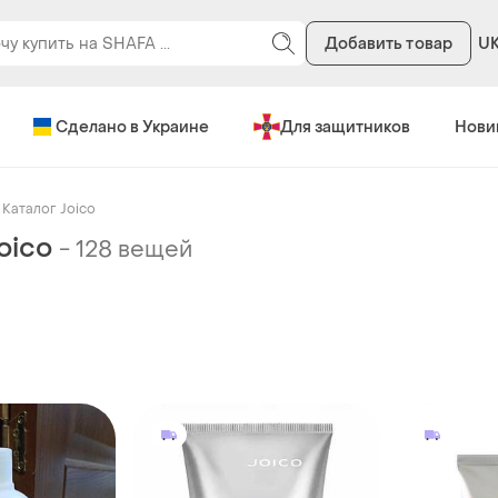
Добавить товар
U
Сделано в Украине
Для защитников
Нови
Каталог Joico
oico
-
128 вещей