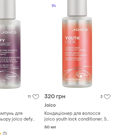
320 грн
11
3
Joico
ампунь для
Кондиціонер для волосся
льору joico defy
joico youth lock conditioner, 50
ective shampoo
мл
50 мл
(1)