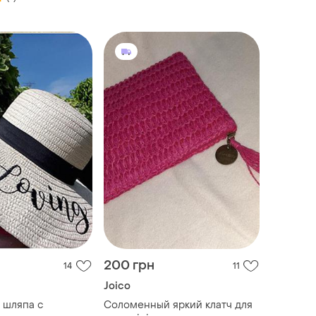
200 грн
14
11
Joico
 шляпа с
Соломенный яркий клатч для