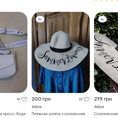
200 грн
279 грн
14
32
Joico
Joico
а кросс-боди
Пляжная шляпа соломенная
Соломенная