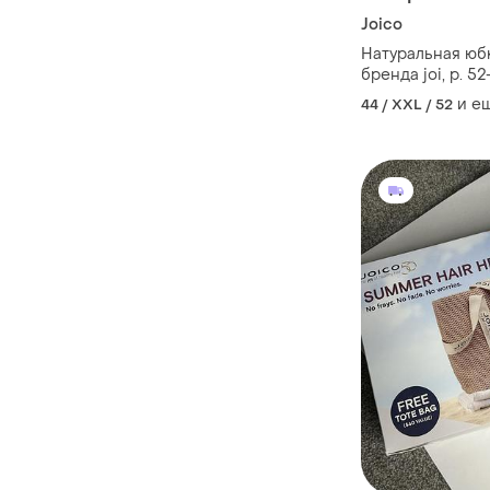
Joico
Натуральная юб
бренда joi, р. 5
и е
44 / XXL / 52