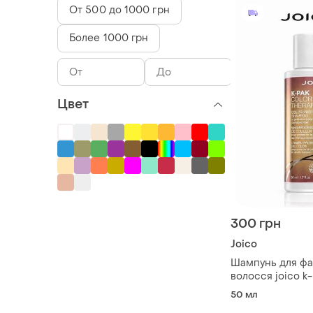
От 500 до 1000 грн
Более 1000 грн
Цвет
300 грн
Joico
Шампунь для ф
волосся joico k-
therapy shampo
50 мл