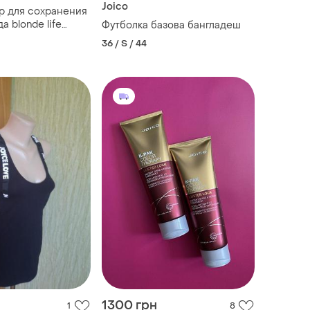
Joico
р для сохранения
а blonde life
Футболка базова бангладеш
onditioner joico
36 / S / 44
1300 грн
1
8