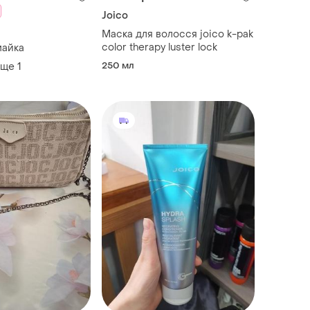
Joico
Маска для волосся joico k-pak
color therapy luster lock
майка
250 мл
еще
1