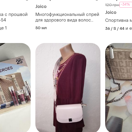
-34%
120 грн
Joico
Joico
ка с прошвой
Многофункциональный спрей
2-54
для здорового вида волос
Спортивна 
joico k-pak color therapy luster
ще
1
50 мл
и 
36 / S / 44
lock 50 мл