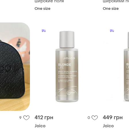
широкие поля
широкими п
надписью su
One size
One size
joico
412 грн
449 грн
9
0
Joico
Joico