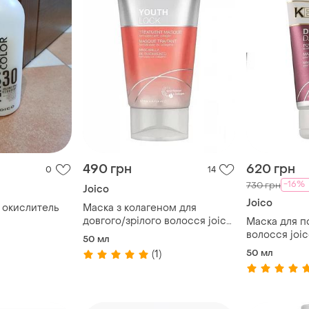
490 грн
620 грн
0
14
-16%
730 грн
Joico
Joico
 окислитель
Маска з колагеном для
довгого/зрілого волосся joico
Маска для 
youth lock treatment masque
волосся joi
50 мл
50 ml
kbond20 pow
50 мл
(1)