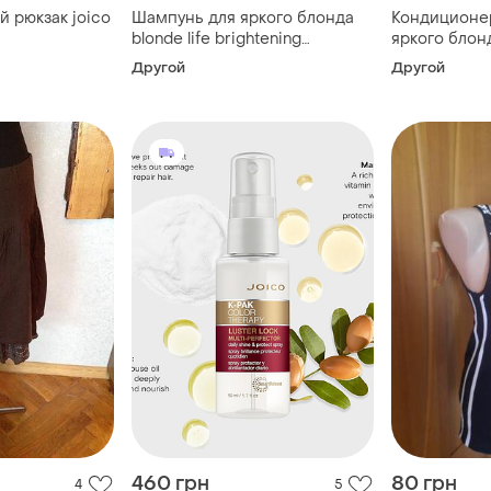
 рюкзак joico
Шампунь для яркого блонда
Кондиционе
blonde life brightening
яркого блонд
shampoo joico 50мл
brightening c
Другой
Другой
50мл
460 грн
80 грн
4
5