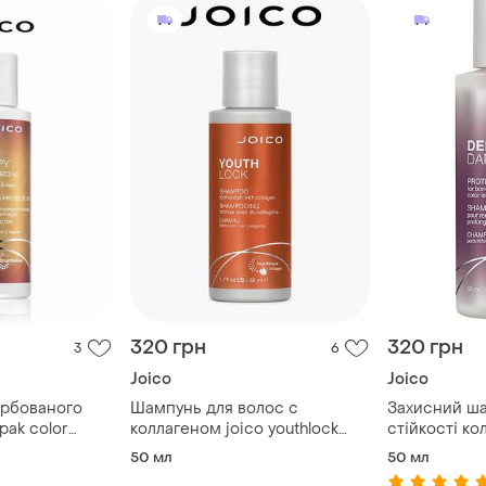
320 грн
320 грн
3
6
Joico
Joico
арбованого
Шампунь для волос с
Захисний ш
pak color
коллагеном joico youthlock
стійкості ко
o 50 мл
shampoo formulated with
damage prot
50 мл
50 мл
collagen 50 ml
50 ml