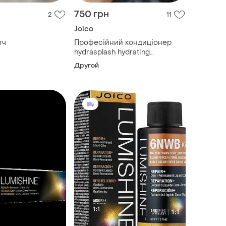
750 грн
2
11
Joico
тч
Професійний кондиціонер
hydrasplash hydrating
conditioner зволожуючий для
Другой
тонкого волосся joico