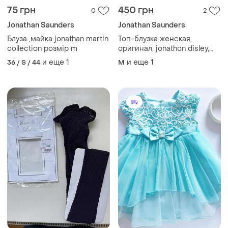
75 грн
450 грн
0
2
Jonathan Saunders
Jonathan Saunders
Блуза ,майка jonathan martin
Топ-блузка женская,
collection розмір m
оригинал, jonathon disley,
london, size m,l
и еще
1
и еще
1
36 / S / 44
M