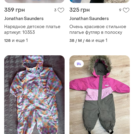
359 грн
325 грн
3
9
Jonathan Saunders
Jonathan Saunders
Нарядное детское платье
Очень красивое стильное
артикул: 10353
платье футляр в полоску
и еще
1
и еще
1
128
38 / M / 46