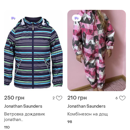
250 грн
210 грн
2
6
Jonathan Saunders
Jonathan Saunders
Ветровка дождевик
Комбінезон на дощ
jonathan
98
ветронепродуваемая,
110