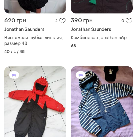
620 грн
390 грн
4
0
Jonathan Saunders
Jonathan Saunders
Винтажная шубка, линглия,
Комбинезон jonathan 56р.
размер 48
68
40 / L / 48