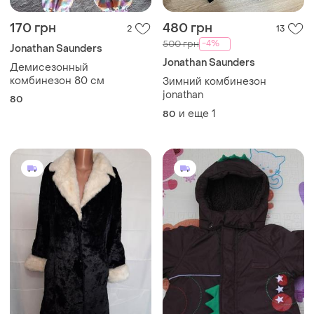
170 грн
480 грн
2
13
-4%
500 грн
Jonathan Saunders
Jonathan Saunders
Демисезонный
комбинезон 80 см
Зимний комбинезон
jonathan
80
и еще
1
80