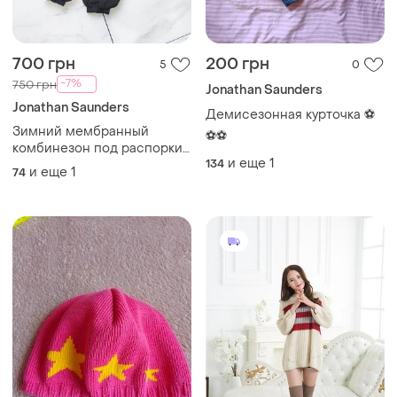
700 грн
200 грн
5
0
-7%
750 грн
Jonathan Saunders
Jonathan Saunders
Демисезонная курточка ⚽
Зимний мембранный
⚽⚽
комбинезон под распорки
и еще
1
134
при дисплазии jonathan 74-
и еще
1
74
80см