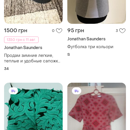
1500 грн
95 грн
0
3
Jonathan Saunders
1350 грн с 11 авг.
Футболка три кольори
Jonathan Saunders
S
Продам зимние легкие,
теплые и удобные сапожки
jonathan 34 р.
34