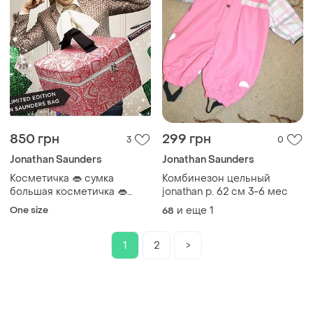
850 грн
299 грн
3
0
Jonathan Saunders
Jonathan Saunders
Косметичка 👄 сумка
Комбинезон цельный
большая косметичка 👄
jonathan р. 62 см 3-6 мес
косметический чемодан
One size
и еще
1
68
jonathan saunders🏴󠁧󠁢󠁳󠁣󠁴󠁿🇨🇳
1
2
>