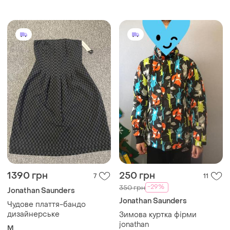
водоотталкивающая,
дышащая на мальчика 5-6
лет рост 110 см
1390 грн
250 грн
7
11
-29%
350 грн
Jonathan Saunders
Jonathan Saunders
Чудове плаття-бандо
дизайнерське
Зимова куртка фірми
jonathan
M