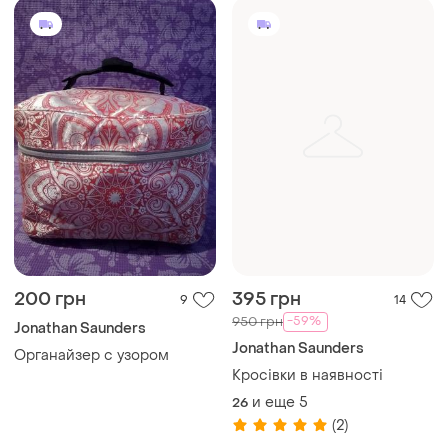
200 грн
395 грн
9
14
-59%
950 грн
Jonathan Saunders
Jonathan Saunders
Органайзер с узором
Кросівки в наявності
и еще
5
26
(2)