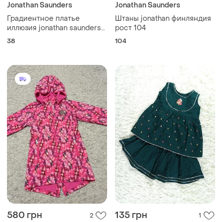
Jonathan Saunders
Jonathan Saunders
Градиентное платье
Штаны jonathan финляндия
иллюзия jonathan saunders
рост 104
р.12/38
38
104
580 грн
135 грн
2
1