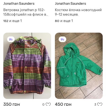
Jonathan Saunders
Jonathan Saunders
Ветровка jonathan р 152-
Костюм ёлочка новогодний
158софтшейл на флисе в
9-12 месяцев.
идеале
и еще
1
и еще
1
152
80
350 грн
450 грн
0
3