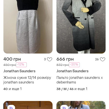
400 грн
666 грн
3
26
-12%
-20%
450 грн
832 грн
Jonathan Saunders
Jonathan Saunders
Жіноча сукня 12/14 розміру
Пальто jonathan saunders x
jonathan saunders
debenhams
и еще
1
и еще
1
40
38 / M / 46