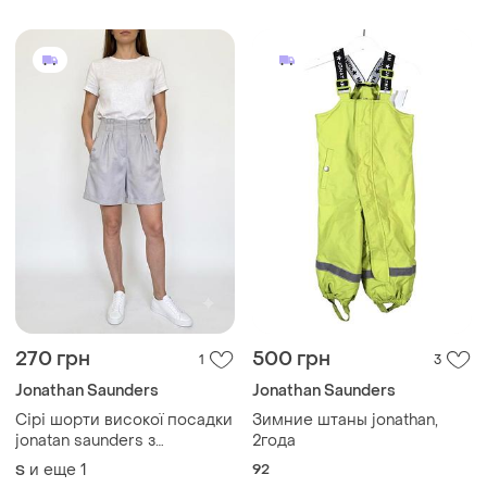
270 грн
500 грн
1
3
Jonathan Saunders
Jonathan Saunders
Сірі шорти високої посадки
Зимние штаны jonathan,
jonatan saunders з
2года
защипами
и еще
1
92
S