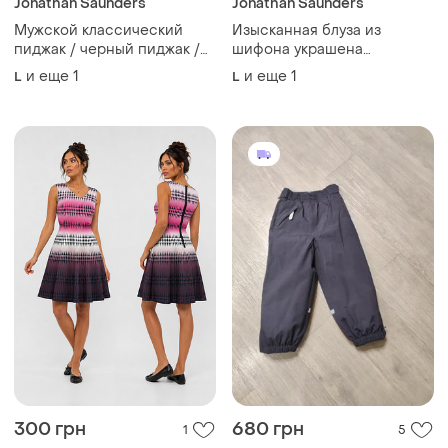
Jonathan Saunders
Jonathan Saunders
Мужской классический
Изысканная блуза из
пиджак / черный пиджак /
шифона украшена
блейзер jonathan adams
лезвиями
и еще
1
и еще
1
L
L
300 грн
680 грн
1
5