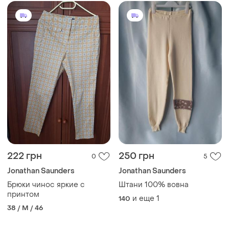
222 грн
250 грн
0
5
Jonathan Saunders
Jonathan Saunders
Брюки чинос яркие с
Штани 100% вовна
принтом
и еще
1
140
38 / M / 46