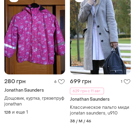
280 грн
699 грн
6
1
Jonathan Saunders
629 грн с 11 авг.
Дощовик, куртка, грязепруф
Jonathan Saunders
jonathan
Классическое пальто миди
и еще
1
128
jonatan saunders, u910
38 / M / 46