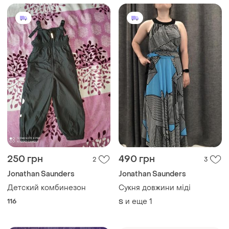
250 грн
490 грн
2
3
Jonathan Saunders
Jonathan Saunders
Детский комбинезон
Сукня довжини міді
116
и еще
1
S