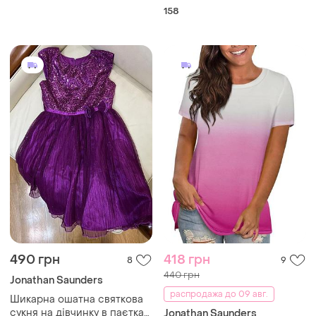
158
490 грн
418 грн
8
9
440 грн
Jonathan Saunders
распродажа до 09 авг.
Шикарна ошатна святкова
сукня на дівчинку в паєтках
Jonathan Saunders