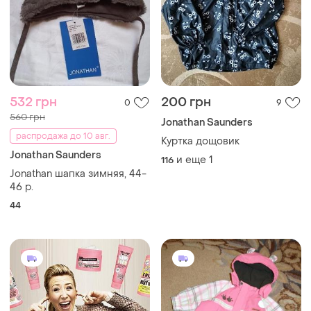
532 грн
200 грн
0
9
560 грн
Jonathan Saunders
распродажа до 10 авг.
Куртка дощовик
Jonathan Saunders
и еще
1
116
Jonathan шапка зимняя, 44-
46 р.
44