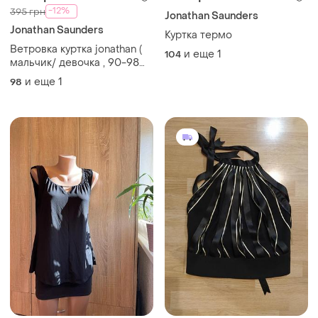
-12%
395 грн
Jonathan Saunders
Jonathan Saunders
Куртка термо
Ветровка куртка jonathan (
и еще
1
104
мальчик/ девочка , 90-98
см
и еще
1
98