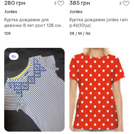
280 грн
385 грн
2
2
Jonles
Jonles
Куртка дождевик для
Куртка дождевик jonles rain
девочки 8 лет рост 128 см
р.46(10\м)
детская демисезон осень
128
38 / M / 46
весна ветровка