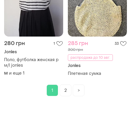
280 грн
285 грн
1
33
300 грн
Jonles
распродажа до 10 авг.
Поло, футболка женская р
м/l jonles
Jonles
и еще
1
M
Плетеная сумка
1
2
>