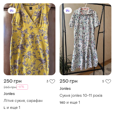
250 грн
250 грн
3
5
-6%
265 грн
Jonles
Jonles
Сукня jonles 10-11 років
Літня сукня, сарафан
и еще
1
140
и еще
1
L