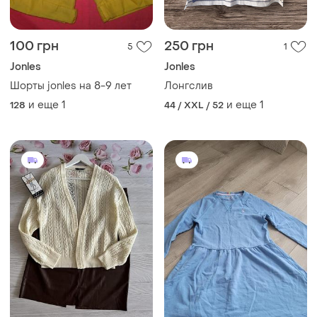
100 грн
250 грн
5
1
Jonles
Jonles
Шорты jonles на 8-9 лет
Лонгслив
и еще
1
и еще
1
128
44 / XXL / 52