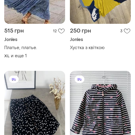
515 грн
250 грн
12
3
Jonles
Jonles
Платье, платье.
Хустка з квіткою
и еще
1
XL