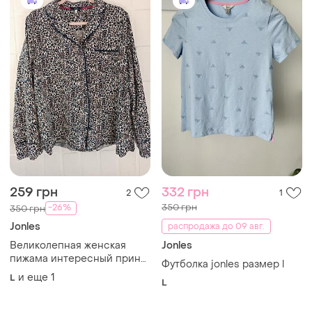
259 грн
332 грн
2
1
350 грн
-26%
350 грн
Jonles
распродажа до 09 авг.
Великолепная женская
Jonles
пижама интересный принт
Футболка jonles размер l
коттон
и еще
1
L
L