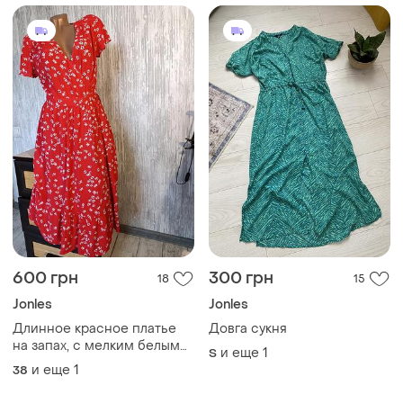
600 грн
300 грн
18
15
Jonles
Jonles
Длинное красное платье
Довга сукня
на запах, с мелким белым
и еще
1
S
цветочком
и еще
1
38