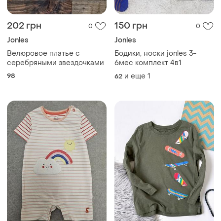
202 грн
150 грн
0
0
Jonles
Jonles
Велюровое платье с
Бодики, носки jonles 3-
серебряными звездочками
6мес комплект 4в1
98
и еще
1
62