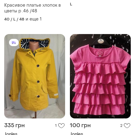
L
Красивое платье хлопок в
цветы р .46 /48
и еще
1
40 / L / 48
335 грн
100 грн
1
2
Jonles
Jonles