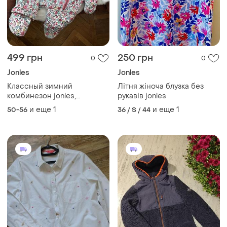
499 грн
250 грн
0
0
Jonles
Jonles
Классный зимний
Літня жіноча блузка без
комбинезон jonles,
рукавів jonles
комбинезон в цветочный
и еще
1
и еще
1
50-56
36 / S / 44
принт, комбинезон