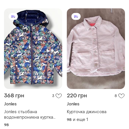
368 грн
220 грн
3
8
Jonles
Jonles
Jonles стьобана
Курточка джинсова
водонепроникна куртка
и еще
1
98
весна осінь яскрава куртка
98
зручно збирається в