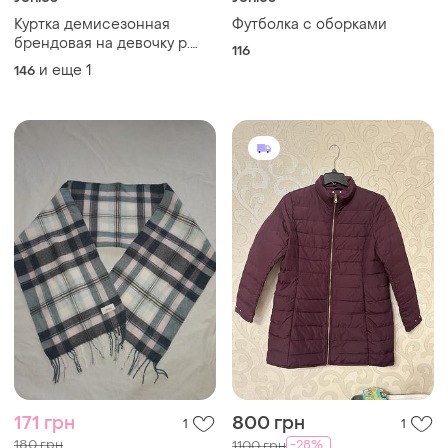
Куртка демисезонная
Футболка с оборками
брендовая на девочку р.
116
146-152 см
и еще
1
146
171 грн
800 грн
1
1
180 грн
-28%
1100 грн