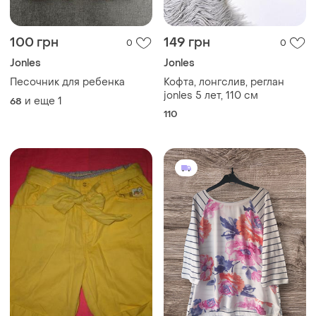
100 грн
149 грн
0
0
Jonles
Jonles
Песочник для ребенка
Кофта, лонгслив, реглан
jonles 5 лет, 110 см
и еще
1
68
110