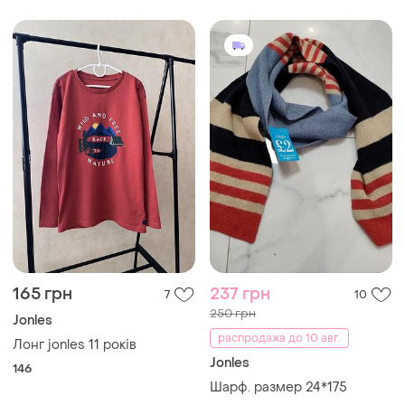
165 грн
237 грн
7
10
250 грн
Jonles
распродажа до 10 авг.
Лонг jonles 11 років
Jonles
146
Шарф. размер 24*175