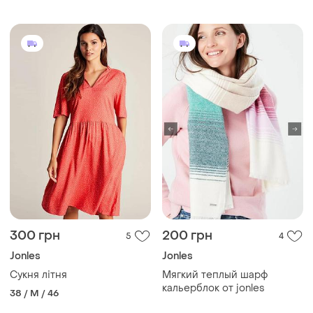
сумочку
300 грн
200 грн
5
4
Jonles
Jonles
Сукня літня
Мягкий теплый шарф
кальерблок от jonles
38 / M / 46