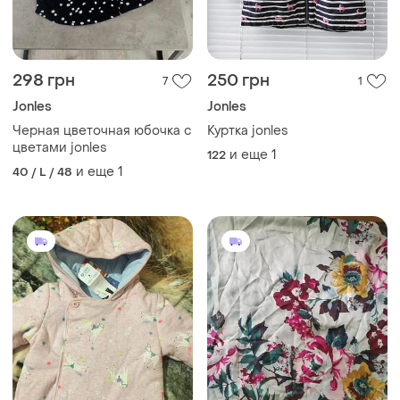
298 грн
250 грн
7
1
Jonles
Jonles
Черная цветочная юбочка с
Куртка jonles
цветами jonles
и еще
1
122
и еще
1
40 / L / 48