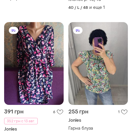
и еще
1
40 / L / 48
391 грн
255 грн
6
1
Jonles
352 грн с 13 авг.
Гарна блуза
Jonles