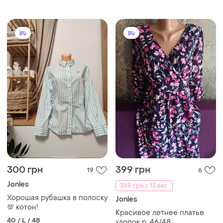
300 грн
399 грн
19
6
Jonles
359 грн с 13 авг.
Хорошая рубашка в полоску
Jonles
💯 котон!
Красивое летнее платье
40 / L / 48
хлопок р. 46/48