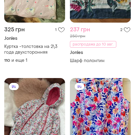
325 грн
237 грн
1
2
250 грн
Jonles
распродажа до 10 авг.
Куртка -толстовка на 2\3
года двухсторонняя
Jonles
и еще
1
110
Шарф полонтин