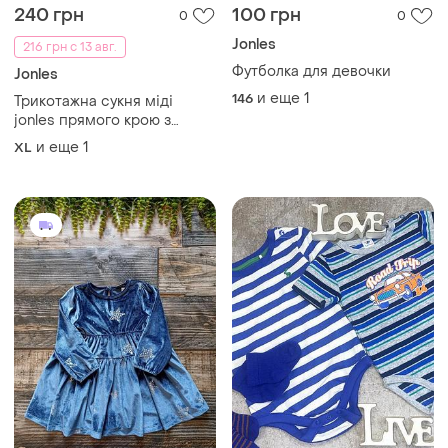
240 грн
100 грн
0
0
Jonles
216 грн с 13 авг.
Футболка для девочки
Jonles
и еще
1
146
Трикотажна сукня міді
jonles прямого крою з
щільної бавовни, eur42
и еще
1
XL