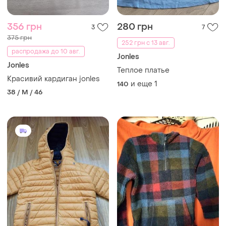
356 грн
280 грн
3
7
375 грн
252 грн с 13 авг.
распродажа до 10 авг.
Jonles
Jonles
Теплое платье
Красивий кардиган jonles
и еще
1
140
38 / M / 46