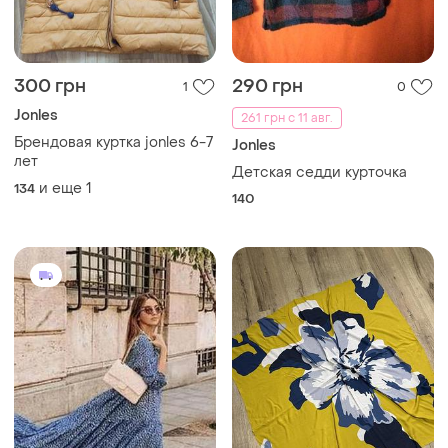
300 грн
290 грн
1
0
Jonles
261 грн с 11 авг.
Брендовая куртка jonles 6-7
Jonles
лет
Детская седди курточка
и еще
1
134
140