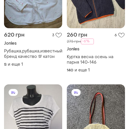
620 грн
260 грн
3
6
-6%
275 грн
Jonles
Jonles
Рубашка,рубашка,известный
бренд качество 💯 катон
Куртка весна осень на
парня 140-146
и еще
1
S
и еще
1
140