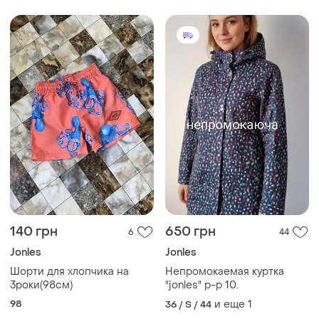
140 грн
650 грн
6
44
Jonles
Jonles
Шорти для хлопчика на
Непромокаемая куртка
3роки(98см)
"jonles" р-р 10.
98
и еще
1
36 / S / 44