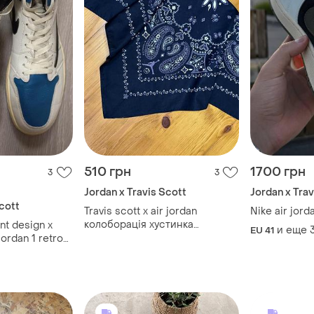
510 грн
1700 грн
3
3
Jordan x Travis Scott
Jordan x Trav
Scott
Travis scott x air jordan
Nike air jorda
колоборація хустинка
nt design x
и еще
EU 41
лімітована ,чорна бандана
 jordan 1 retro