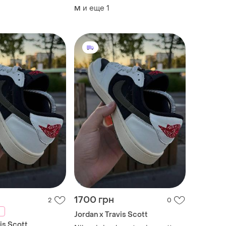
и еще
1
M
1700 грн
2
0
Jordan x Travis Scott
is Scott