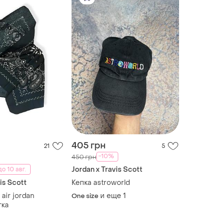
405 грн
21
5
-10%
450 грн
Jordan x Travis Scott
о 10 авг.
is Scott
Кепка astroworld
 air jordan
и еще
1
One size
тка