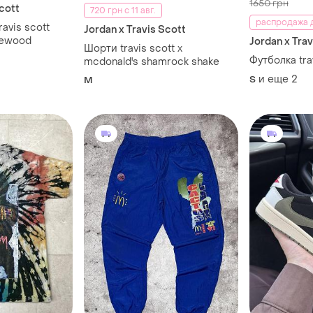
1650 грн
Scott
720 грн с 11 авг.
распродажа д
ravis scott
Jordan x Travis Scott
orewood
Jordan x Trav
Шорти travis scott x
Футболка tra
mcdonald's shamrock shake
и еще
2
S
M