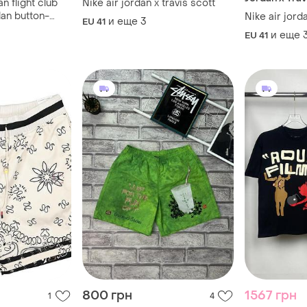
n flight club
Nike air jordan x travis scott
dan button-
Nike air jorda
и еще
3
EU 41
и еще
EU 41
800 грн
1567 грн
1
4