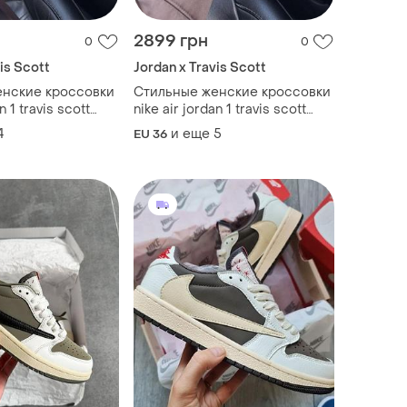
2899 грн
0
0
is Scott
Jordan x Travis Scott
енские кроссовки
Стильные женские кроссовки
n 1 travis scott
nike air jordan 1 travis scott
reverse mocha
4
и еще
5
EU 36