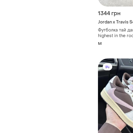
1344 грн
Jordan x Travis 
Футболка тай дай
highest in the ro
hop psychedelic t
M
medium