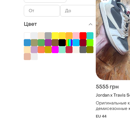
Цвет
5555 грн
Jordan x Travis 
Оригинальные 
демисезонные к
air jordan 1 low o
EU 44
scott sail rever
dm7866-162