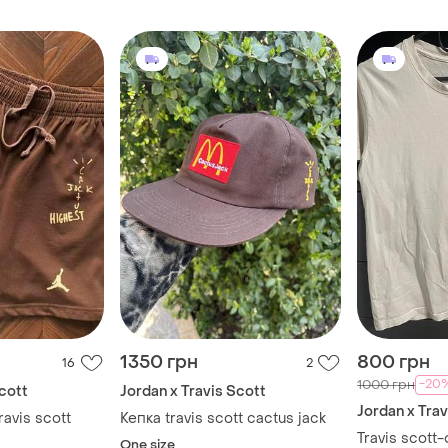
рукавом
1350 грн
800 грн
16
2
-20
1000 грн
Scott
Jordan x Travis Scott
Jordan x Trav
ravis scott
Кепка travis scott cactus jack
Travis scott
One size