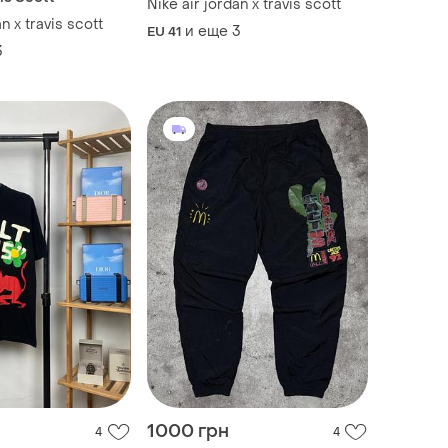
Nike air jordan x travis scott
n x travis scott
и еще
3
EU 41
3
1000 грн
4
4