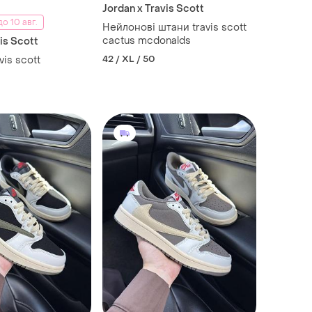
Jordan x Travis Scott
о 10 авг.
Нейлонові штани travis scott
cactus mcdonalds
is Scott
42 / XL / 50
vis scott