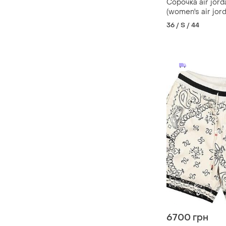
Сорочка air jorda
(women's air jor
down shirt).
36 / S / 44
6700 грн