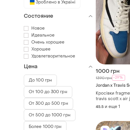
Зроблено в Україні
Состояние
Новое
Идеальное
Очень хорошее
Хорошее
Удовлетворительное
Цена
1000 грн
-29%
1390 грн
До 100 грн
Jordan x Travis 
От 100 до 300 грн
Кросівки fragme
travis scott x air
От 300 до 500 грн
high
и еще
1
45.5
От 500 до 1000 грн
Более 1000 грн