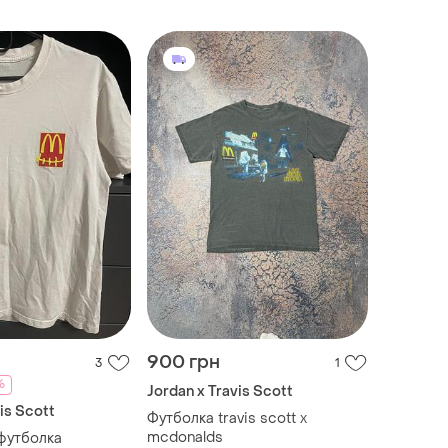
900 грн
3
1
%
Jordan x Travis Scott
is Scott
Футболка travis scott x
mcdonalds
-футболка