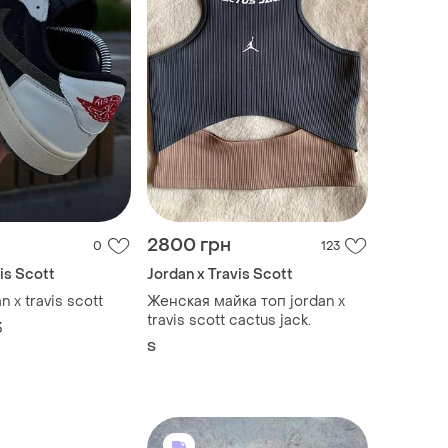
2800 грн
0
123
is Scott
Jordan x Travis Scott
n x travis scott
Женская майка топ jordan x
travis scott cactus jack.
3
S