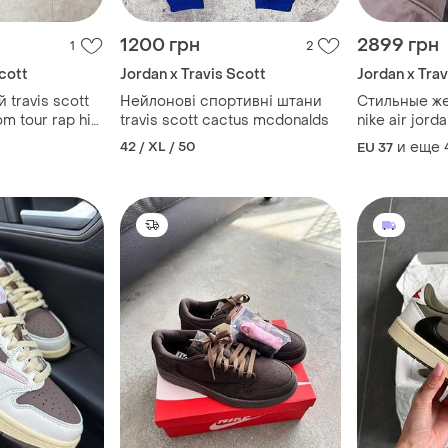
1200 грн
2899 грн
1
2
Scott
Jordan x Travis Scott
Jordan x Trav
 travis scott
Нейлонові спортивні штани
Стильные ж
om tour rap hip
travis scott cactus mcdonalds
nike air jorda
ie dye t-shirt
olive
42 / XL / 50
и еще
EU 37