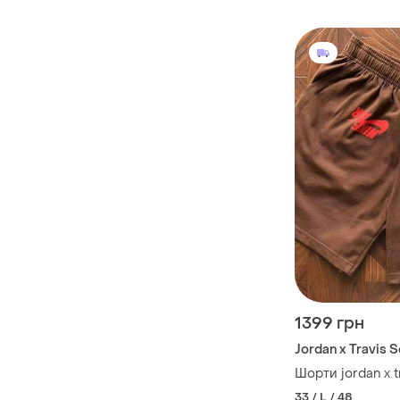
1399 грн
Jordan x Travis 
Шорти jordan x t
33 / L / 48