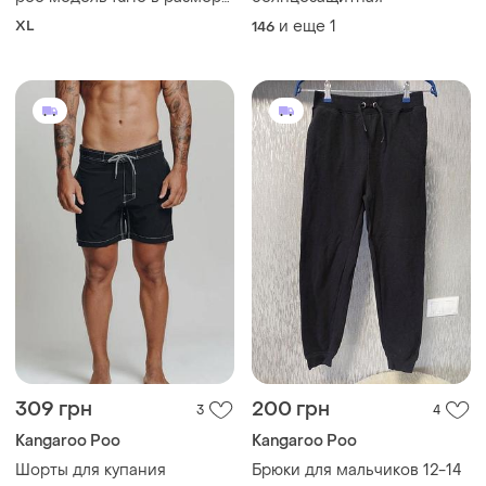
38w 32l.
XL
и еще
1
146
309 грн
200 грн
3
4
Kangaroo Poo
Kangaroo Poo
Шорты для купания
Брюки для мальчиков 12-14