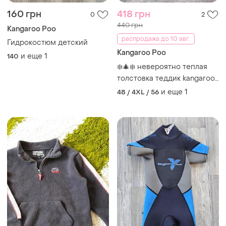
160 грн
418 грн
0
2
440 грн
Kangaroo Poo
распродажа до 10 авг.
Гидрокостюм детский
Kangaroo Poo
и еще
1
140
❄️🎄❄️ невероятно теплая
толстовка теддик kangaroo
poo
и еще
1
48 / 4XL / 56