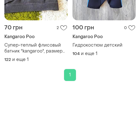
70 грн
100 грн
2
0
Kangaroo Poo
Kangaroo Poo
Супер-теплый флисовый
Гидрокостюм детский
батник "kangaroo", размер
и еще
1
104
122-128
и еще
1
122
1