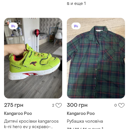
и еще
1
S
275 грн
300 грн
2
0
Kangaroo Poo
Kangaroo Poo
Дитячі кросівки kangaroos
Рубашка чоловіча
k-ni hero ev у яскраво-