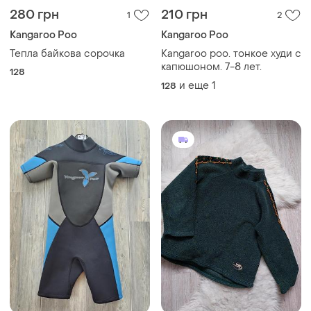
280 грн
210 грн
1
2
Kangaroo Poo
Kangaroo Poo
Тепла байкова сорочка
Kangaroo poo. тонкое худи с
капюшоном. 7-8 лет.
128
и еще
1
128