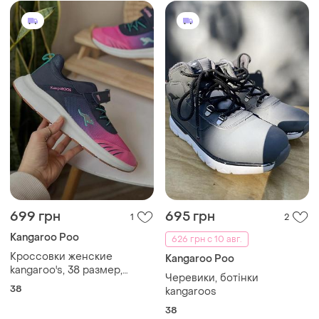
699 грн
695 грн
1
2
Kangaroo Poo
626 грн с 10 авг.
Кроссовки женские
Kangaroo Poo
kangaroo's, 38 размер,
Черевики, ботінки
сверху текстиль, внутрь
38
kangaroos
текстиль
38