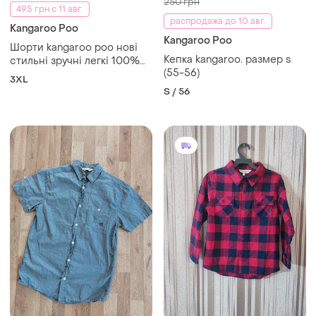
250 грн
495 грн с 11 авг.
распродажа до 10 авг.
Kangaroo Poo
Kangaroo Poo
Шорти kangaroo poo нові
Кепка kangaroo. размер s
стильні зручні легкі 100%
(55-56)
бавовна, пояс оригінал
3XL
S / 56