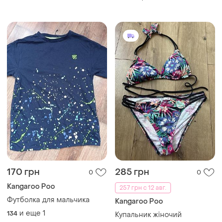
170 грн
285 грн
0
0
Kangaroo Poo
257 грн с 12 авг.
Футболка для мальчика
Kangaroo Poo
и еще
1
134
Купальник жіночий