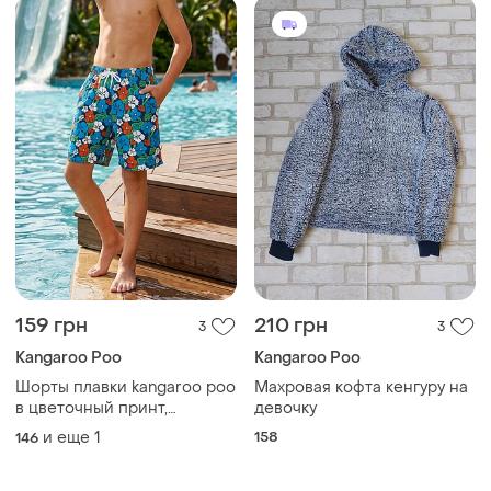
159 грн
210 грн
3
3
Kangaroo Poo
Kangaroo Poo
Шорты плавки kangaroo poo
Махровая кофта кенгуру на
в цветочный принт,
девочку
пляжные шорты
и еще
1
158
146