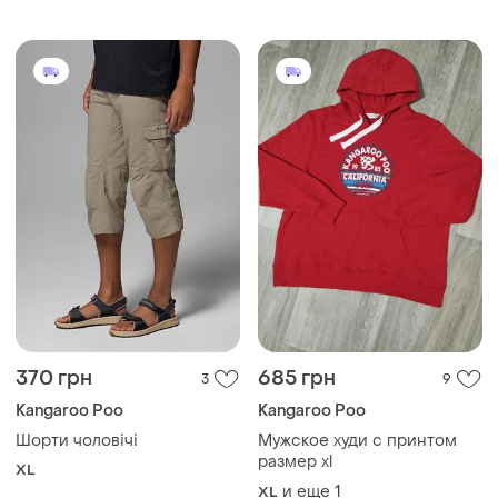
370 грн
685 грн
3
9
Kangaroo Poo
Kangaroo Poo
Шорти чоловічі
Мужское худи с принтом
размер xl
XL
и еще
1
XL