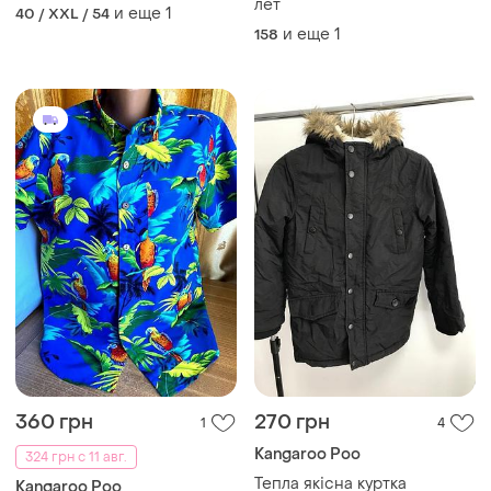
лет
и еще
1
40 / XXL / 54
и еще
1
158
360 грн
270 грн
1
4
Kangaroo Poo
324 грн с 11 авг.
Тепла якісна куртка
Kangaroo Poo