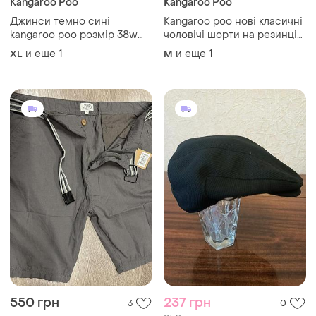
Kangaroo Poo
Kangaroo Poo
Джинси темно сині
Kangaroo poo нові класичні
kangaroo poo розмір 38w
чоловічі шорти на резинці
30l
бежеві розмір l
и еще
1
и еще
1
XL
M
550 грн
237 грн
3
0