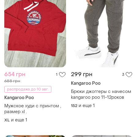
654 грн
299 грн
1
3
688 грн
Kangaroo Poo
распродажа до 10 авг.
Брюки джоггеры с начесом
kangaroo poo 11-12роков
Kangaroo Poo
и еще
1
Мужское худи с принтом ,
152
размер xl .
и еще
1
XL