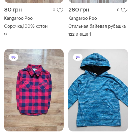
80 грн
280 грн
0
0
Kangaroo Poo
Kangaroo Poo
Сорочка,100% котон
Стильная байевая рубашка
S
и еще
1
122