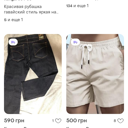
и еще
1
134
Красивая рубашка
гавайский стиль яркая на
деревянных пуговицах s-
и еще
1
S
m/kangaroo poo/
590 грн
500 грн
1
8