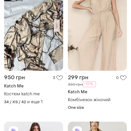
950 грн
299 грн
3
0
-15%
350 грн
Katch Me
Katch Me
Костюм katch me
Комбінезон жіночий
и еще
1
34 / XS / 42
One size