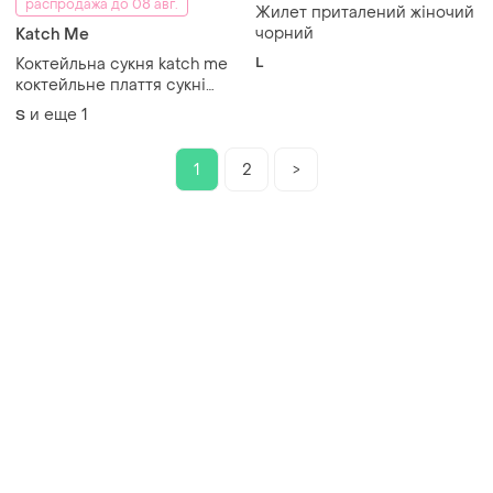
распродажа до 08 авг.
Жилет приталений жіночий
чорний
Katch Me
L
Коктейльна сукня katch me
коктейльне плаття сукні
міді довгі сукні жіночий
и еще
1
S
одяг сарафан
1
2
>