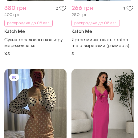
380 грн
266 грн
2
1
400 грн
280 грн
распродажа до 08 авг.
распродажа до 08 авг.
Katch Me
Katch Me
Сукня коралового кольору
Яркое мини-платье katch
мережевна xs
me с вырезами (размер s)
ХS
S