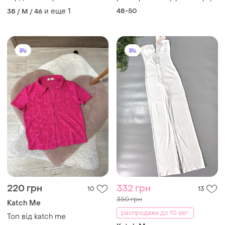
и еще
1
48-50
38 / M / 46
220 грн
332 грн
10
13
350 грн
Katch Me
распродажа до 10 авг.
Топ від katch me