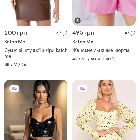
200 грн
495 грн
6
14
Katch Me
Katch Me
Сукня зі штучної шкіри katch
Женские льняные шорты
me
и еще
1
42 / XL / 50
38 / M / 46