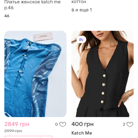
коттон
Платье женское katch me
р.46.
и еще
1
S
46
2849 грн
400 грн
0
2
2999 грн
Katch Me