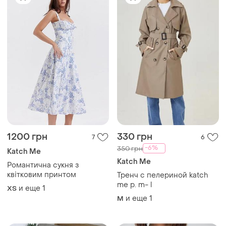
1200 грн
330 грн
7
6
-6%
350 грн
Katch Me
Katch Me
Романтична сукня з
квітковим принтом
Тренч с пелериной katch
me р. m- l
и еще
1
ХS
и еще
1
M