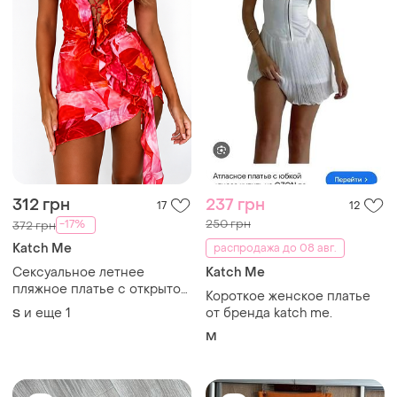
312 грн
237 грн
17
12
250 грн
-17%
372 грн
Katch Me
распродажа до 08 авг.
Сексуальное летнее
Katch Me
пляжное платье с открытой
Короткое женское платье
спиной
и еще
1
от бренда katch me.
S
M