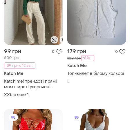
99 грн
179 грн
0
0
600 грн
-6%
189 грн
Katch Me
89 грн с 12 авг.
Katch Me
Топ-жилет в білому кольорі
Katch me! трендові прямі
L
мом широкі укорочені
кльошні брюки штани труби
и еще
1
XXL
палаццо