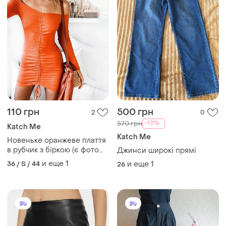
110 грн
500 грн
2
0
-13%
570 грн
Katch Me
Katch Me
Новеньке оранжеве плаття
в рубчик з біркою (є фото
Джинси широкі прямі
на тілі)
и еще
1
36 / S / 44
и еще
1
26