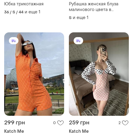
Юбка трикотажная
Рубашка женская блуза
малинового цвета в
и еще
1
36 / S / 44
горошек от бренда katch
и еще
1
S
me m
299 грн
259 грн
0
2
Katch Me
Katch Me