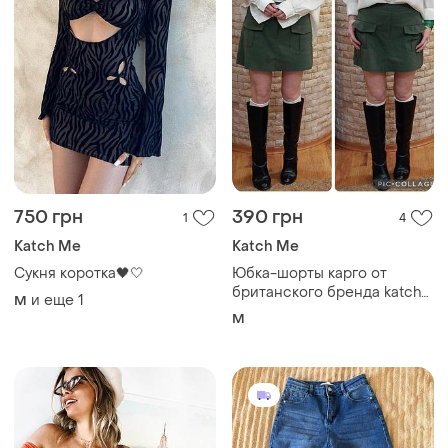
750 грн
390 грн
1
4
Katch Me
Katch Me
Сукня коротка🖤🤍
Юбка-шорты карго от
британского бренда katch
и еще
1
M
me
M