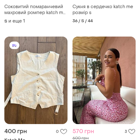
Соковитий помаранчевий
Сукня в сердечко katch me
махровий ромпер katch me
розмір s
(шахматний візерунок)
и еще
1
36 / S / 44
S
400 грн
570 грн
0
3
600 грн