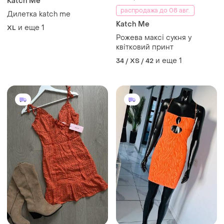
Katch Me
распродажа до 08 авг.
Дилетка katch me
Katch Me
и еще
1
XL
Рожева максі сукня у
квітковий принт
и еще
1
34 / XS / 42