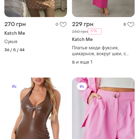
270 грн
229 грн
0
8
-9%
250 грн
Katch Me
Katch Me
Сукня
Платье миди фуксия,
36 / S / 44
шикарное, вокруг шеи, с
вырезами
и еще
1
S