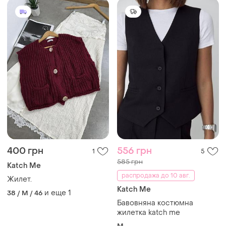
400 грн
556 грн
1
5
585 грн
Katch Me
распродажа до 10 авг.
Жилет.
Katch Me
и еще
1
38 / M / 46
Бавовняна костюмна
жилетка katch me
M