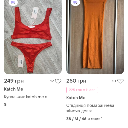
249 грн
250 грн
12
10
Katch Me
225 грн с 11 авг.
Купальник katch me s
Katch Me
S
Спідниця помаранчева
жіноча довга
и еще
1
38 / M / 46