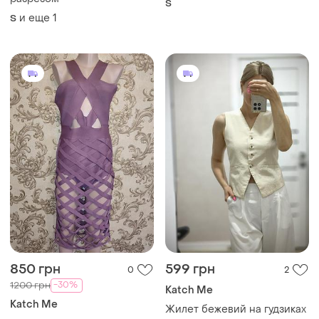
S
и еще
1
S
850 грн
599 грн
0
2
-30%
1200 грн
Katch Me
Katch Me
Жилет бежевий на гудзиках