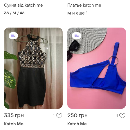
Сукня від katch me
Платье katch me
38 / M / 46
и еще
1
M
335 грн
250 грн
1
1
Katch Me
Katch Me