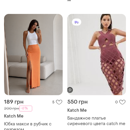
189 грн
550 грн
5
0
-6%
200 грн
Katch Me
Katch Me
Бандажное платье
сиреневого цвета catch me
Юбка макси в рубчик с
разрезом