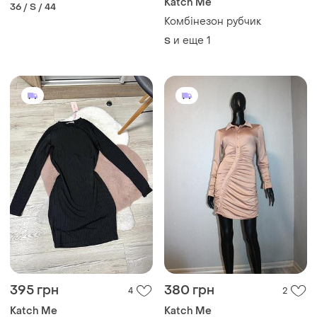
Katch Me
36 / S / 44
Комбінезон рубчик
и еще
1
S
395 грн
380 грн
4
2
Katch Me
Katch Me