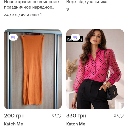
Новое красивое вечернее
Верх від купальника
праздничное нарядное
S
платье платья платье с
и еще
1
34 / XS / 42
поетками по фигуре
200 грн
330 грн
3
3
Katch Me
Katch Me