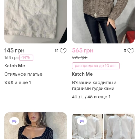
145 грн
565 грн
12
3
595 грн
-14%
168 грн
Katch Me
распродажа до 10 авг.
Стильное платье
Katch Me
и еще
1
Вʼязаний кардиган з
XХS
гарними ґудзиками
и еще
1
40 / L / 48