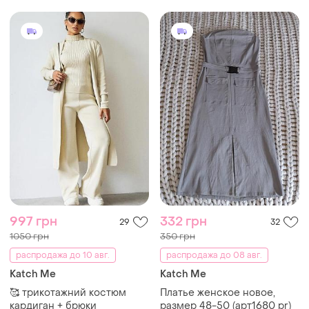
997 грн
332 грн
29
32
1050 грн
350 грн
распродажа до 10 авг.
распродажа до 08 авг.
Katch Me
Katch Me
🥰 трикотажний костюм
Платье женское новое,
кардиган + брюки
размер 48-50 (арт1680 pr)