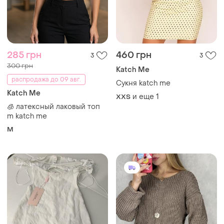
285 грн
460 грн
3
3
300 грн
Katch Me
распродажа до 09 авг.
Сукня katch me
Katch Me
и еще
1
XХS
🧊 латексный лаковый топ
m katch me
M