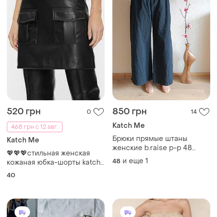
520 грн
850 грн
0
14
Katch Me
468 грн с 12 авг.
Брюки прямые штаны
Katch Me
женские b.raise р-р 48
💖💖💖стильная женская
классика
и еще
1
48
кожаная юбка-шорты katch
me💖💖💖
40