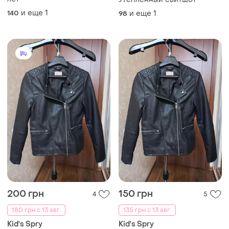
и еще
1
140
и еще
1
98
200 грн
150 грн
4
5
180 грн с 13 авг.
135 грн с 13 авг.
Kid's Spry
Kid's Spry