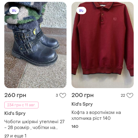
260 грн
200 грн
3
22
Kid's Spry
234 грн с 11 авг.
Кофта з воротніком на
Kid's Spry
хлопчика ріст 140
Чоботи шкіряні утеплені 27
140
- 28 розмір , чобітки на
замочках і липучці устілка 17
и еще
1
27