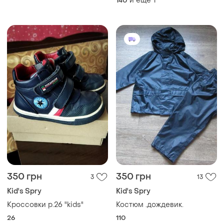
и еще
1
140
350 грн
350 грн
3
13
Kid's Spry
Kid's Spry
Кроссовки р.26 "kids"
Костюм .дождевик.
26
110