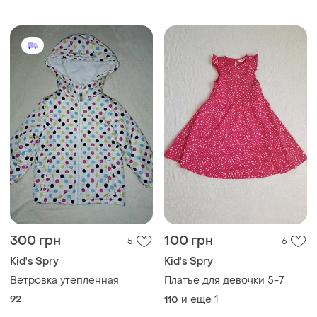
300 грн
100 грн
5
6
Kid's Spry
Kid's Spry
Ветровка утепленная
Платье для девочки 5-7
92
и еще
1
110