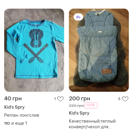
40 грн
200 грн
1
5
-10%
220 грн
Kid's Spry
Kid's Spry
Реглан лонгслив
Качественный,теплый
и еще
1
110
конверт/чехол для
малышей.европа.