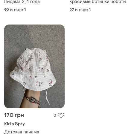
Пидама 2_4 года
Красивые ботинки чоботи
и еще
1
и еще
1
92
27
170 грн
0
Kid's Spry
Детская панама