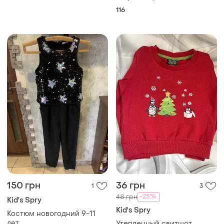
регулюється 5-6 років
116
150 грн
36 грн
1
3
-25%
48 грн
Kid's Spry
Kid's Spry
Костюм новогодний 9-11
лет
Утепленный свитшот