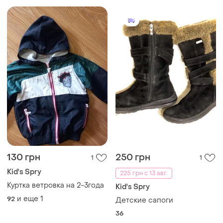
130 грн
250 грн
1
1
Kid's Spry
225 грн с 13 авг.
Куртка ветровка на 2-3года
Kid's Spry
и еще
1
92
Детские сапоги
36