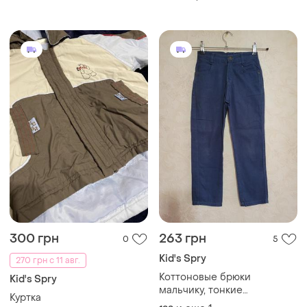
300 грн
263 грн
0
5
Kid's Spry
270 грн с 11 авг.
Коттоновые брюки
Kid's Spry
мальчику, тонкие
Куртка
джинсы100%котон