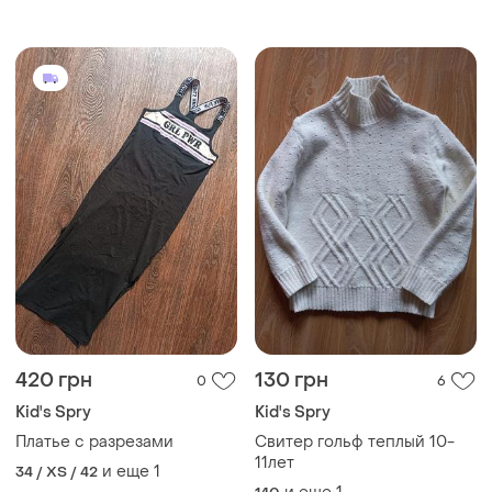
см обшиті
420 грн
130 грн
0
6
Kid's Spry
Kid's Spry
Платье с разрезами
Свитер гольф теплый 10-
11лет
и еще
1
34 / XS / 42