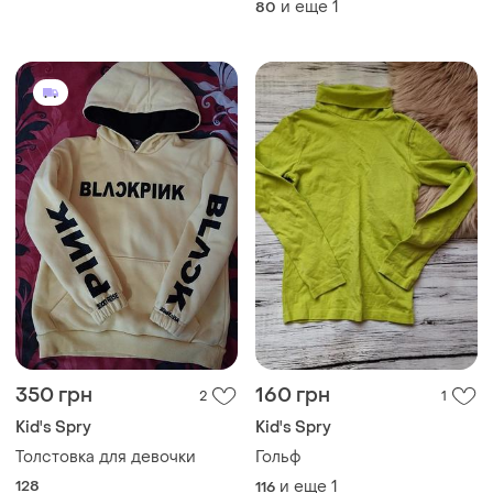
и еще
1
80
350 грн
160 грн
2
1
Kid's Spry
Kid's Spry
Толстовка для девочки
Гольф
128
и еще
1
116