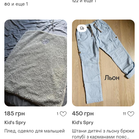
и еще
1
122
и еще
1
80
185 грн
450 грн
1
11
Kid's Spry
Kid's Spry
Плед, одеяло для малышей
Штани дитячі з льону брюки
голубі з карманами пояс