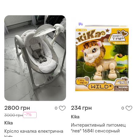
2800 грн
234 грн
0
0
-7%
3000 грн
Kika
Kika
Интерактивный питомец
"лев" 1684l сенсорный
Крісло качалка електрична