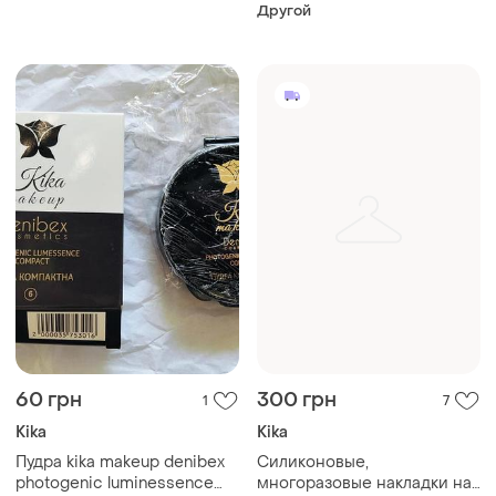
Другой
60 грн
300 грн
1
7
Kika
Kika
Пудра kika makeup denibex
Силиконовые,
photogenic luminessence
многоразовые накладки на