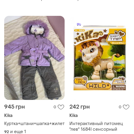
945 грн
242 грн
0
0
Kika
Kika
Куртка+штани+шапка+жилетка
Интерактивный питомец
"лев" 1684l сенсорный
и еще
1
92