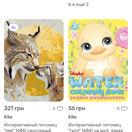
compact
грудь
и еще
2
S
327 грн
55 грн
0
0
Kika
Kika
Интерактивный питомец
Интерактивный питомец
"лев" 1684l сенсорный
"тигр" 1684t на англ. языке