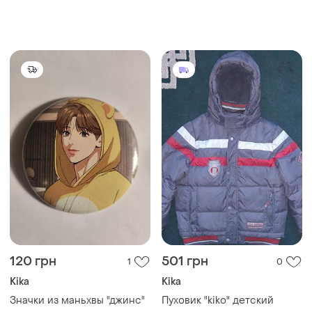
120 грн
501 грн
1
0
Kika
Kika
Значки из маньхвы "джинс"
Пуховик "kiko" детский