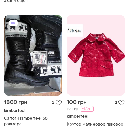
и еще
1
38.5
1800 грн
100 грн
2
2
-17%
120 грн
kimberfeel
kimberfeel
Сапоги kimberfeel 38
размера
Крутое малиновое лаковое