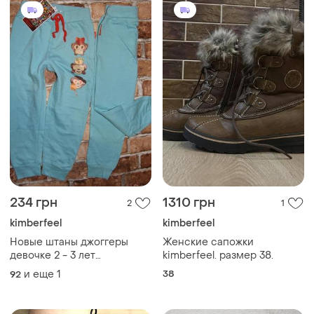
234 грн
1310 грн
2
1
kimberfeel
kimberfeel
Новые штаны джоггеры
Женские сапожки
девочке 2 - 3 лет
kimberfeel. размер 38.
спортивные
и еще
1
38
92