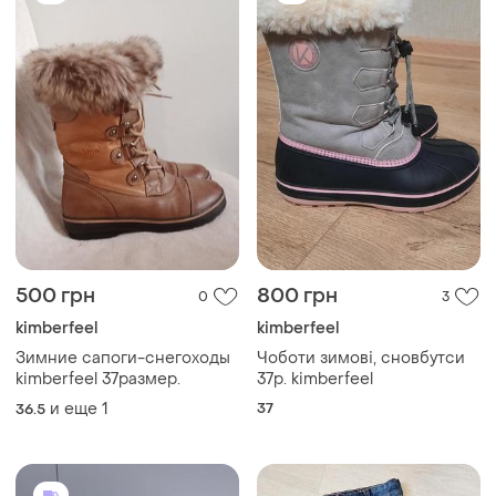
500 грн
800 грн
0
3
kimberfeel
kimberfeel
Зимние сапоги-снегоходы
Чоботи зимові, сновбутси
kimberfeel 37размер.
37р. kimberfeel
и еще
1
37
36.5