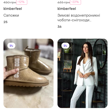
-12%
-22%
450 грн
635 грн
kimberfeel
kimberfeel
Сапожки
Зимові водонепроникні
чоботи-снігоходи
25
kimberfeel чорні 36 р. 22.5
36
см