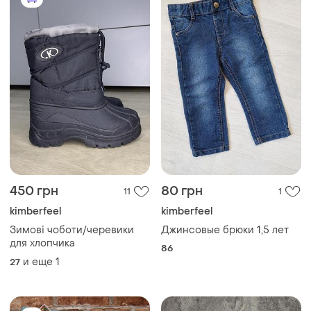
450 грн
80 грн
11
1
kimberfeel
kimberfeel
Зимові чоботи/черевики
Джинсовые брюки 1,5 лет
для хлопчика
86
и еще
1
27