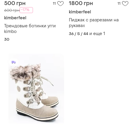
500 грн
1800 грн
11
11
-17%
600 грн
kimberfeel
kimberfeel
Пиджак с разрезами на
рукавах
Трендовые ботинки угги
kimbo
и еще
1
36 / S / 44
30