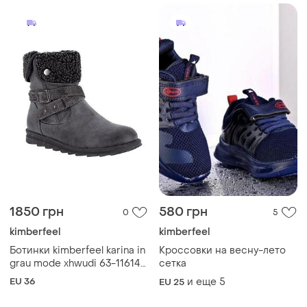
1850 грн
580 грн
0
5
kimberfeel
kimberfeel
Ботинки kimberfeel karina in
Кроссовки на весну-лето
grau mode xhwudi 63-11614
сетка
оригинал мембрана новые
EU 36
и еще
5
EU 25
размер 36