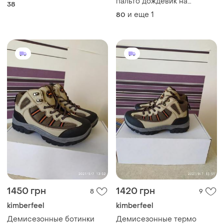
пальто дождевик на
38
девочку kimbaloo girl
и еще
1
80
1450 грн
1420 грн
8
9
kimberfeel
kimberfeel
Демисезонные ботинки
Демисезонные термо