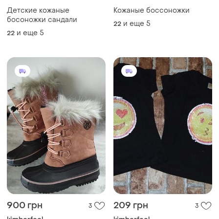
Детские кожаные
Кожаные боссоножки
босоножки сандали
и еще
5
22
и еще
5
22
900 грн
209 грн
3
3