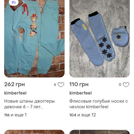
262 грн
110 грн
6
0
kimberfeel
kimberfeel
Новые штаны джоггеры
Флисовые голубые носки с
девочке 6 - 7 лет
чехлом kimberfeel
спортивные
и еще
1
и еще
12
116
104