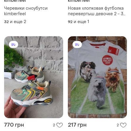
kimberfeel
kimberfeel
Черевики сноубутси
Новая хлопковая футболка
kimberfeel
перевертыш девочке 2 - 3
года смайл
и еще
2
и еще
1
32
92
770 грн
217 грн
2
2