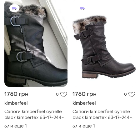
1750 грн
1750 грн
0
0
kimberfeel
kimberfeel
Сапоги kimberfeel cyrielle
Сапоги kimberfeel cyrielle
black kimbertex 63-17-244-
black kimbertex 63-17-244-
id 374 мембрана оригинал
id 374 мембрана оригинал
и еще
1
и еще
1
37
37
новые р.37,39 черные
зимние