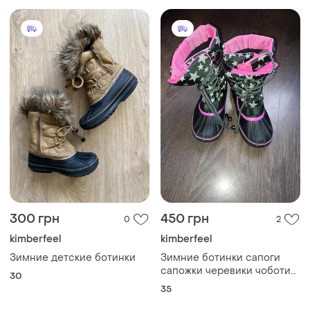
300 грн
450 грн
0
2
kimberfeel
kimberfeel
Зимние детские ботинки
Зимние ботинки сапоги
сапожки черевики чоботи
30
дутики
35