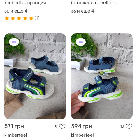
kimberffel франция
ботинки kimbeeffel р
р.36,37,38,40
36,37,38,39,40
и еще
4
и еще
4
36
36
(1)
571 грн
594 грн
9
13
kimberfeel
kimberfeel