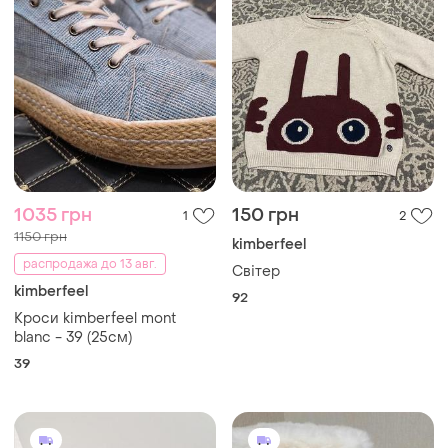
1035 грн
150 грн
1
2
1150 грн
kimberfeel
распродажа до 13 авг.
Світер
kimberfeel
92
Кроси kimberfeel mont
blanc - 39 (25см)
39