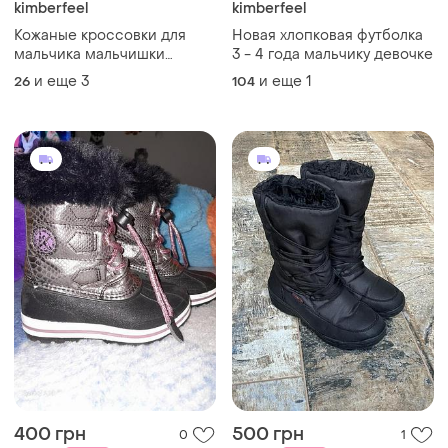
kimberfeel
kimberfeel
Кожаные кроссовки для
Новая хлопковая футболка
мальчика мальчишки
3 - 4 года мальчику девочке
кроссовки
и еще
3
и еще
1
26
104
400 грн
500 грн
0
1