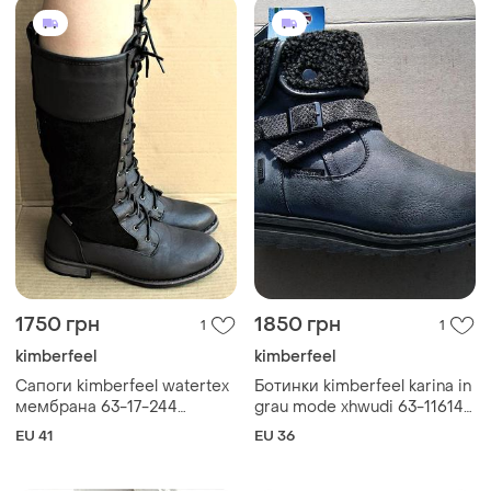
1750 грн
1850 грн
1
1
kimberfeel
kimberfeel
Сапоги kimberfeel watertex
Ботинки kimberfeel karina in
мембрана 63-17-244
grau mode xhwudi 63-11614
оригинал р.41 новые
оригинал мембрана
EU 41
EU 36
маломерки черные зимние