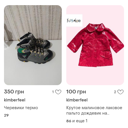
350 грн
100 грн
1
2
kimberfeel
kimberfeel
Черевики термо
Крутое малиновое лаковое
пальто дождевик на
29
девочку kimbaloo girl
и еще
1
86