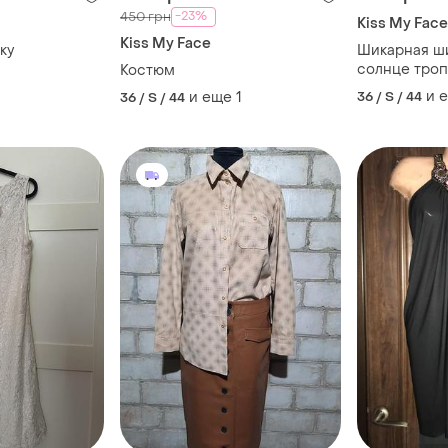
-23%
450 грн
Kiss My Face
Kiss My Face
ку
Шикарная ш
солнце троп
Костюм
и 
и еще
1
36 / S / 44
36 / S / 44