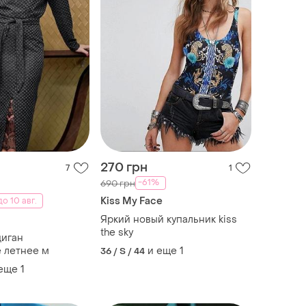
270 грн
7
1
-61%
690 грн
Kiss My Face
о 10 авг.
Яркий новый купальник kiss
the sky
диган
 летнее м
и еще
1
36 / S / 44
 еще
1