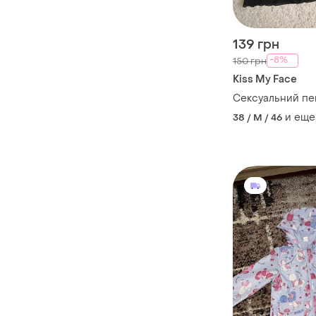
139 грн
-8%
150 грн
Kiss My Face
Сексуальний п
и еще
38 / M / 46