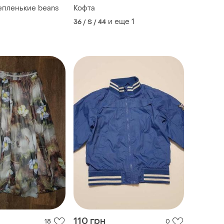
енькие beans
Кофта
и еще
1
36 / S / 44
110 грн
18
0