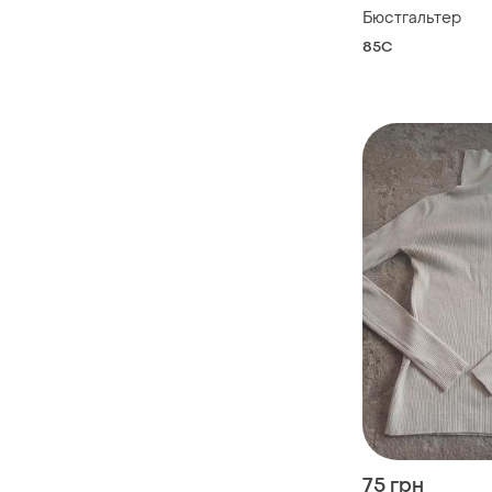
Бюстгальтер
85C
75 грн