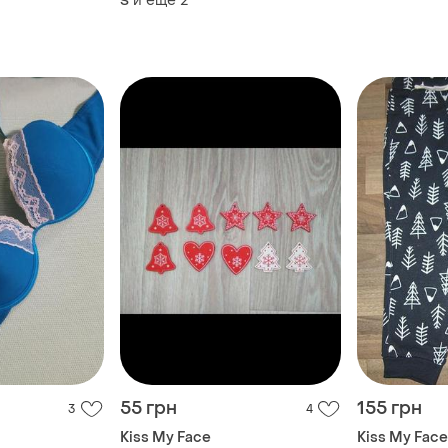
и еще
2
S
55 грн
155 грн
3
4
Kiss My Face
Kiss My Face