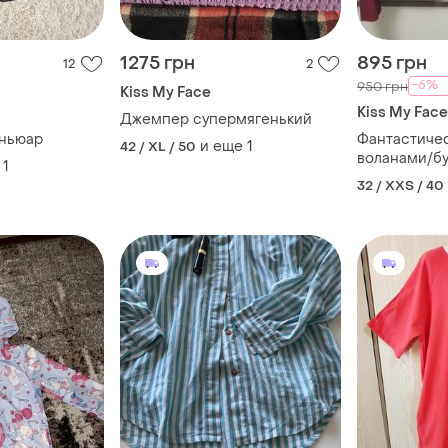
1275 грн
895 грн
12
2
-6%
950 грн
Kiss My Face
Kiss My Face
Джемпер супермягенький
еньюар
Фантастичес
и еще
1
42 / XL / 50
воланами/б
1
32 / XXS / 40