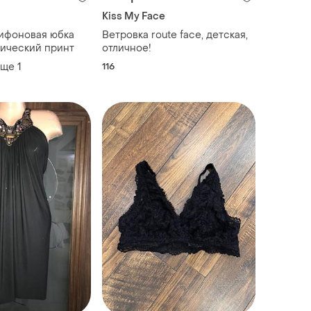
Kiss My Face
ифоновая юбка
Ветровка route face, детская,
ический принт
отличное!
еще
1
116