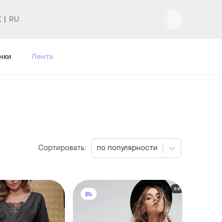
K
нки
Лента
Сортировать:
по популярности