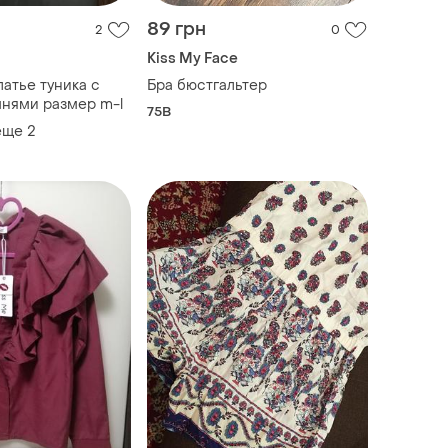
89 грн
2
0
Kiss My Face
туника с
Бра бюстгальтер
нями размер m-l
75B
еще
2