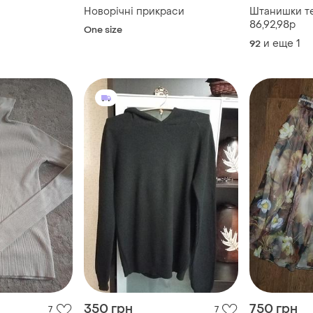
Новорічні прикраси
Штанишки тепл
86,92,98р
One size
и еще
1
92
350 грн
750 грн
7
7