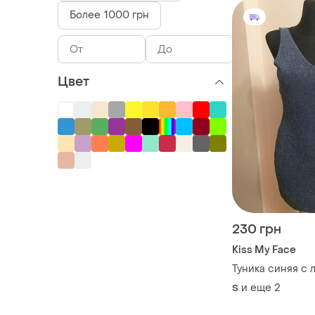
Более 1000 грн
Цвет
230 грн
Kiss My Face
Туника синяя с 
и еще
2
S