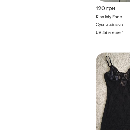
120 грн
Kiss My Face
Сукня жіноча
и еще
1
UA 46