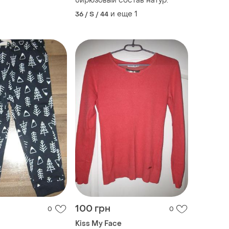
бирюзовый состав натур.
и еще
1
36 / S / 44
100 грн
0
0
Kiss My Face