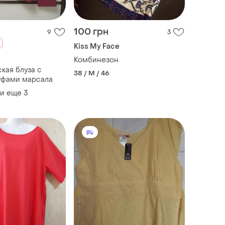
100 грн
9
3
Kiss My Face
Комбинезон
кая блуза с
38 / M / 46
уфами марсала
и еще
3