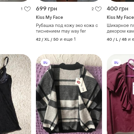
699 грн
400 грн
1
2
Kiss My Face
Kiss My Face
Рубашка под кожу эко кожа с
Шикарное платье 
тиснением may way fer
декором кам
и еще
1
и 
42 / XL / 50
40 / L / 48