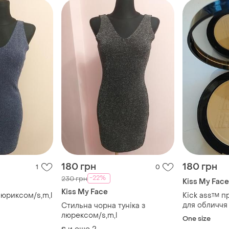
180 грн
180 грн
1
0
-22%
230 грн
Kiss My Face
Kiss My Face
люриксом/s,m,l
Kick ass™ п
для обличчя
Стильна чорна туніка з
люрексом/s,m,l
One size