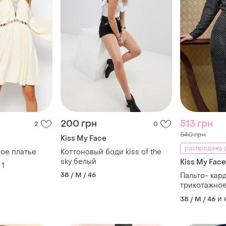
200 грн
513 грн
2
0
540 грн
Kiss My Face
распродажа д
ое платье
Коттоновый боди kiss of the
sky белый
Kiss My Face
1
38 / M / 46
Пальто- кар
трикотажное
и
38 / M / 46