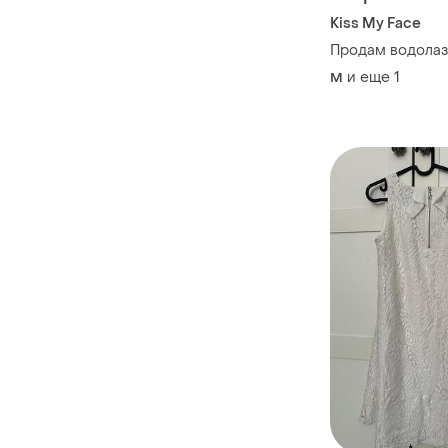
Kiss My Face
Продам водолаз
и еще
1
M