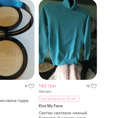
142 грн
4
12
150 грн
распродажа до 10 авг.
ресована пудра
Kiss My Face
Свитер свитерок нежный