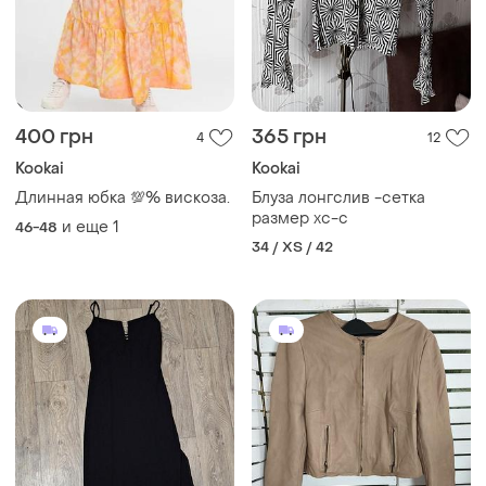
400 грн
365 грн
4
12
Kookai
Kookai
Длинная юбка 💯% вискоза.
Блуза лонгслив -сетка
размер хс-с
и еще
1
46-48
34 / XS / 42