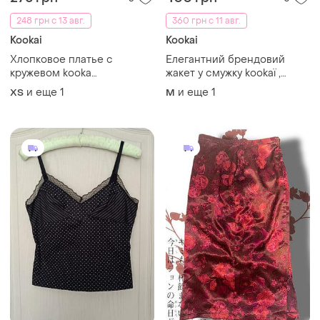
248 грн с 13 авг.
360 грн с 11 авг.
Kookai
Kookai
Хлопковое платье с
Елегантний брендовий
кружевом kooka
жакет у смужку kookaï ,
функционирующее
французького шику та
и еще
1
и еще
1
ХS
M
елегантності у свій
гардероб із цим вишуканим
блейзером від відомого
бренду kookaï.