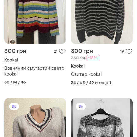
300 грн
300 грн
21
19
-15%
350 грн
Kookai
Kookai
Вовняний смугастий светр
kookai
Свитер kookai
38 / M / 46
и еще
1
34 / XS / 42