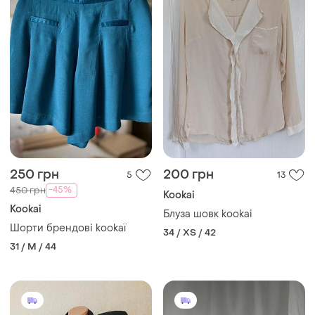
250 грн
200 грн
5
13
-45%
450 грн
Kookai
Kookai
Блуза шовк kookai
Шорти брендові kookaї
34 / XS / 42
31 / M / 44