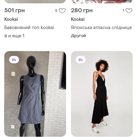
501 грн
280 грн
5
1
Kookai
Kookai
Бавовняний топ kookai
Японська атласна спідниця
и еще
1
Другой
S