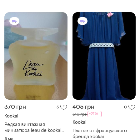
370 грн
405 грн
3
0
-21%
510 грн
Kookai
Kookai
Редкая винтажная
миниатюра leau de kookai
Платье от французского
от kookai
бренда kookai
5 мл