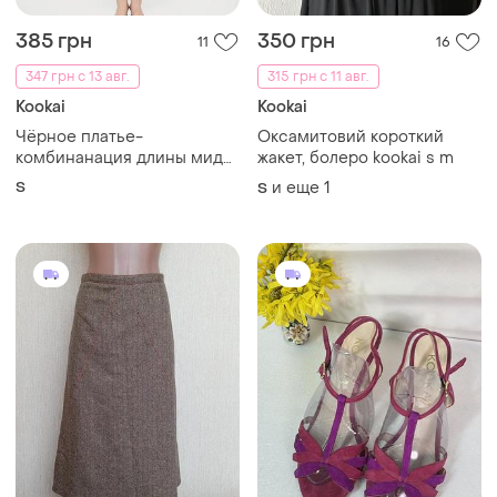
385 грн
350 грн
11
16
347 грн с 13 авг.
315 грн с 11 авг.
Kookai
Kookai
Чёрное платье-
Оксамитовий короткий
комбинанация длины миди
жакет, болеро kookai s m
с открытой спиной.
S
и еще
1
S