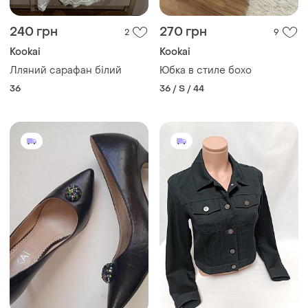
240 грн
270 грн
2
9
Kookai
Kookai
Лляний сарафан білий
Юбка в стиле бохо
36
36 / S / 44