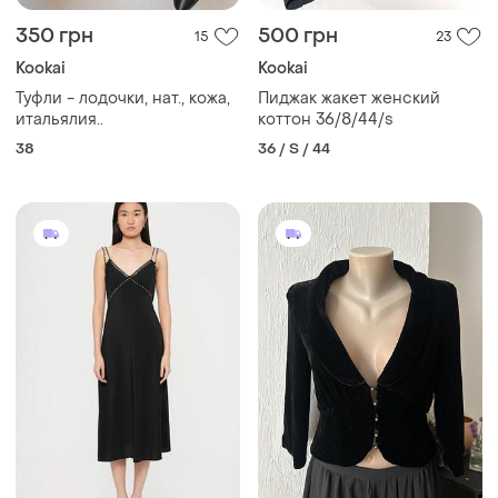
350 грн
500 грн
15
23
Kookai
Kookai
Туфли - лодочки, нат., кожа,
Пиджак жакет женский
итальялия..
коттон 36/8/44/s
38
36 / S / 44