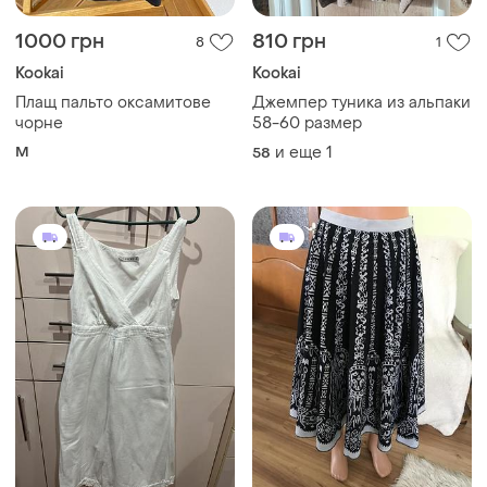
1000 грн
810 грн
8
1
Kookai
Kookai
Плащ пальто оксамитове
Джемпер туника из альпаки
чорне
58-60 размер
M
и еще
1
58