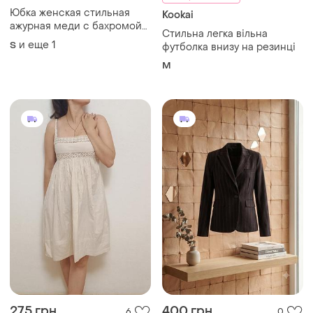
Юбка женская стильная
Kookai
ажурная меди с бахромой
Стильна легка вільна
kookai
и еще
1
S
футболка внизу на резинці
M
275 грн
400 грн
6
0