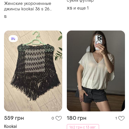
сукня футляр
Женские укороченные
и еще
1
ХS
джинсы kookai 36 s 26
оригинал кувай прямые
S
синие джинсы премиум
люкс с эффектом
состарения 42 44
559 грн
180 грн
0
1
Kookai
162 грн с 13 авг.