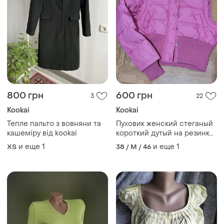
800 грн
600 грн
3
22
Kookai
Kookai
Тепле пальто з вовняни та
Пуховик женский стеганый
кашеміру від kookai
короткий дутый на резинке
розовый размер m -l
и еще
1
и еще
1
ХS
38 / M / 46