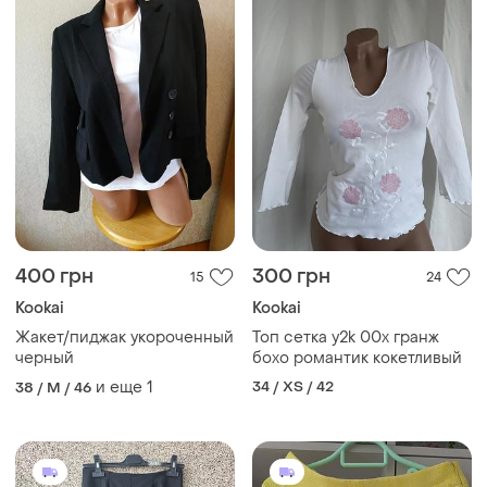
400 грн
300 грн
15
24
Kookai
Kookai
Жакет/пиджак укороченный
Топ сетка y2k 00х гранж
черный
бохо романтик кокетливый
и еще
1
34 / XS / 42
38 / M / 46