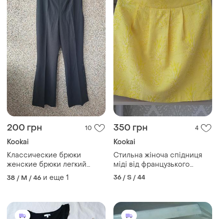
200 грн
350 грн
10
4
Kookai
Kookai
Классические брюки
Стильна жіноча спідниця
женские брюки легкий
міді від французького
клеш и по бокам пуговицы,
бренду kookai
и еще
1
36 / S / 44
38 / M / 46
высокая посадка