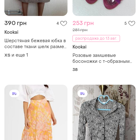
390 грн
253 грн
4
5
281 грн
Kookai
распродажа до 13 авг.
Шерстяная бежевая юбка в
составе ткани шелк размер
Kookai
s бренда kookai
и еще
1
ХS
Розовые замшевые
босоножки с т-образным
ремешком
38