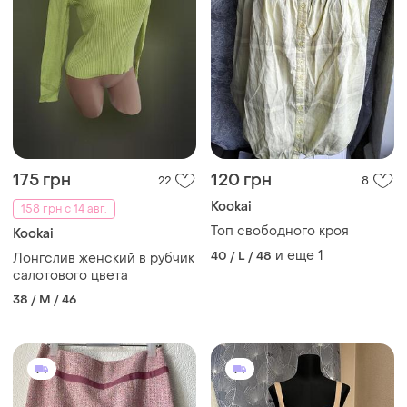
175 грн
120 грн
22
8
Kookai
158 грн с 14 авг.
Топ свободного кроя
Kookai
и еще
1
40 / L / 48
Лонгслив женский в рубчик
салотового цвета
38 / M / 46