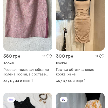
350 грн
300 грн
13
11
Kookai
Kookai
Розовая твидовая юбка до
Платье обтягивающие
колена kookai, в составе
kookai xs -s
шелк
и еще
1
и еще
1
36 / S / 44
36 / S / 44