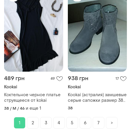
489 грн
938 грн
49
17
Kookai
Kookai
Коктельное черное платье
Kookai (астралия) замшевые
струящееся от kokai
серые сапожки размер 38
(24,8см)
и еще
1
38
38 / M / 46
1
2
3
4
5
6
7
>