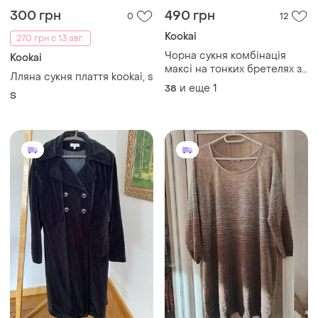
300 грн
490 грн
0
12
Kookai
270 грн с 13 авг.
Чорна сукня комбінація
Kookai
максі на тонких бретелях з
Лляна сукня плаття kookai, s
v-подібним вирізом. це
и еще
1
38
S
класичний базовий
елемент.