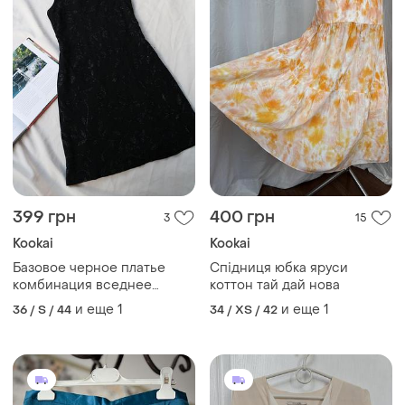
399 грн
400 грн
3
15
Kookai
Kookai
Базовое черное платье
Спідниця юбка яруси
комбинация вседнее
коттон тай дай нова
нежное романтичное от
и еще
1
и еще
1
36 / S / 44
34 / XS / 42
kookai франция