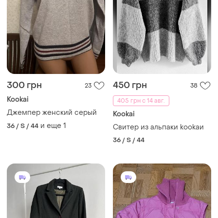
300 грн
450 грн
23
38
Kookai
405 грн с 14 авг.
Джемпер женский серый
Kookai
и еще
1
36 / S / 44
Свитер из альпаки kookaи
36 / S / 44