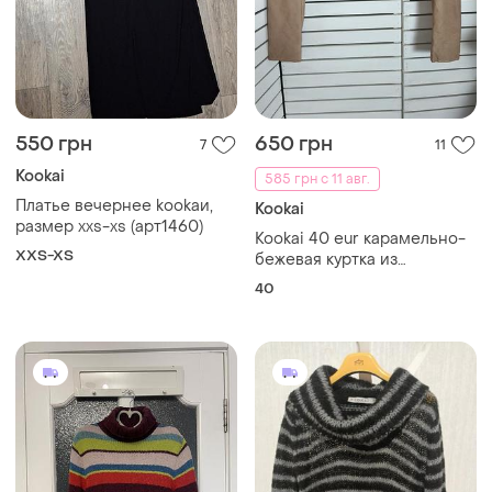
550 грн
650 грн
7
11
Kookai
585 грн с 11 авг.
Платье вечернее kookaи,
Kookai
размер xxs-xs (арт1460)
Kookai 40 eur карамельно-
XXS-XS
бежевая куртка из
натуральной кожи
40