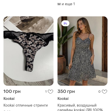
и еще
1
M
100 грн
350 грн
1
0
Kookai
Kookai
Kookai отличные стринги
Красивый, воздушный
сарафан kookai (38) 100%