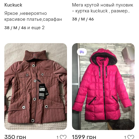
Kuckuck
Мега крутой новый пуховик
- куртка kuckuck , размер
Яркое ,невероятно
s/m .
красивое платье,сарафан
38 / M / 46
и еще
2
38 / M / 46
350 грн
1599 грн
1
1