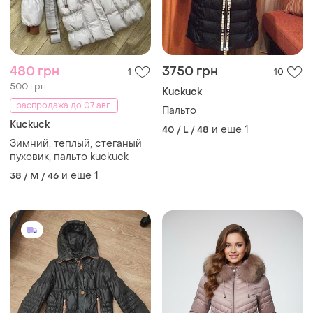
480 грн
3750 грн
1
10
500 грн
Kuckuck
распродажа до 07 авг.
Пальто
Kuckuck
и еще
1
40 / L / 48
Зимний, теплый, стеганый
пуховик, пальто kuckuck
и еще
1
38 / M / 46