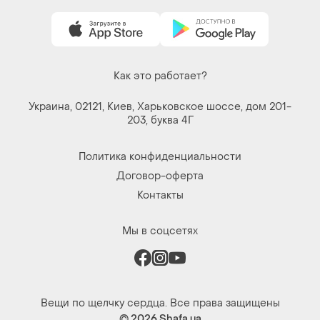
Как это работает?
Украина, 02121, Киев, Харьковское шоссе, дом 201-
203, буква 4Г
Политика конфиденциальности
Договор-оферта
Контакты
Мы в соцсетях
Вещи по щелчку сердца. Все права защищены
© 2026
Shafa.ua