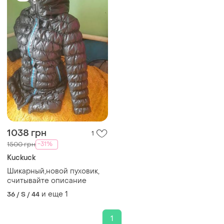
1038 грн
1
-31%
1500 грн
Kuckuck
Шикарный,новой пуховик,
считывайте описание
и еще
1
36 / S / 44
1