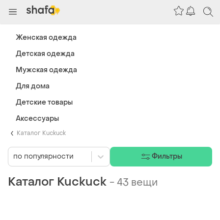
Женская одежда
Детская одежда
Мужская одежда
Для дома
Детские товары
Аксессуары
Каталог Kuckuck
по популярности
Фильтры
Каталог Kuckuck
-
43 вещи