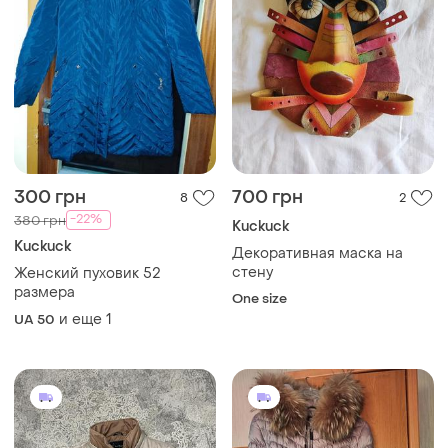
300 грн
700 грн
8
2
-22%
380 грн
Kuckuck
Kuckuck
Декоративная маска на
стену
Женский пуховик 52
размера
One size
и еще
1
UA 50