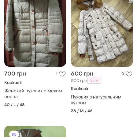
700 грн
600 грн
1
0
-25%
800 грн
Kuckuck
Kuckuck
Женский пуховик с мехом
песца
Пуховик з натуральним
хутром
40 / L / 48
38 / M / 46