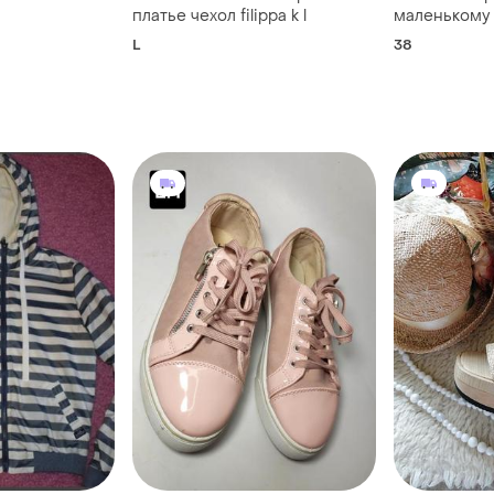
платье чехол filippa k l
маленькому 
L
38