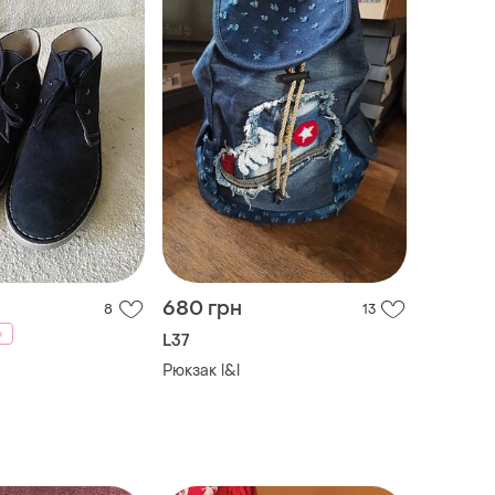
680 грн
8
13
%
L37
Рюкзак l&l