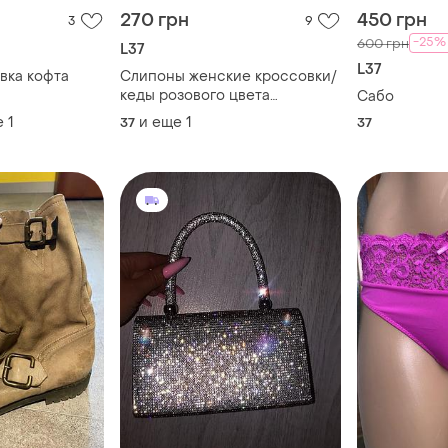
270 грн
450 грн
3
9
-25%
600 грн
L37
L37
вка кофта
Слипоны женские кроссовки/
кеды розового цвета
Сабо
лакированные от бренда lh 38
е
1
и еще
1
37
37
(37)