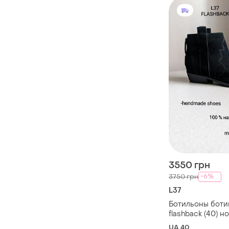
3550 грн
-6%
3750 грн
L37
Ботильоны ботин
flashback (40) 
из натуральной
UA 40