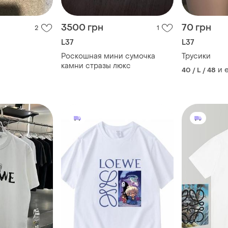
3500 грн
70 грн
2
1
L37
L37
Роскошная мини сумочка
Трусики
камни стразы люкс
и 
40 / L / 48