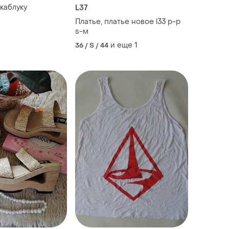
каблуку
L37
Платье, платье новое l33 р-р
s-м
и еще
1
36 / S / 44