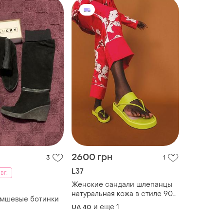
2600 грн
3
1
L37
вг.
Женские сандали шлепанцы
натуральная кожа в стиле 90-
амшевые ботинки
х от бренда l37 i'm so excited
и еще
1
UA 40