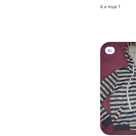
и еще
1
S