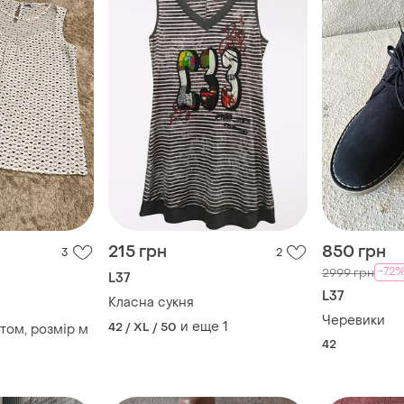
215 грн
850 грн
3
2
-72
2999 грн
L37
L37
Класна сукня
Черевики
и еще
1
42 / XL / 50
нтом, розмір м
42