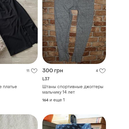
300 грн
11
4
L37
е платье
Штаны спортивные джоггеры
мальчику 14 лет
и еще
1
164