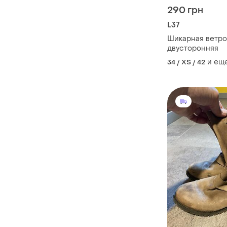
290 грн
L37
Шикарная ветро
двусторонняя
и ещ
34 / XS / 42