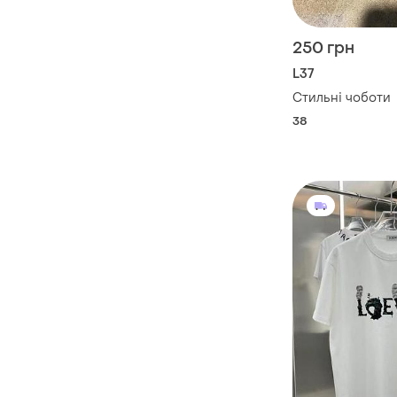
250 грн
L37
Стильні чоботи
38