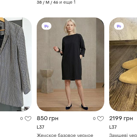
и еще
1
38 / M / 46
850 грн
2199 грн
0
0
L37
L37
Женское базовое черное
Замшеві чер