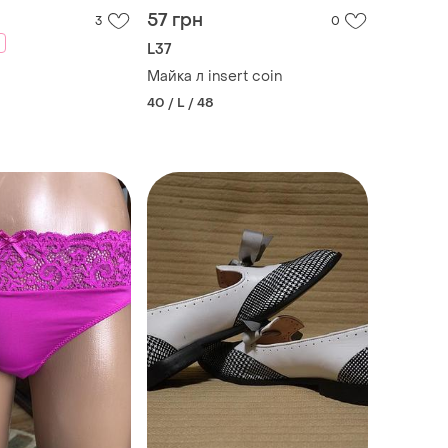
57 грн
3
0
L37
Майка л insert coin
40 / L / 48