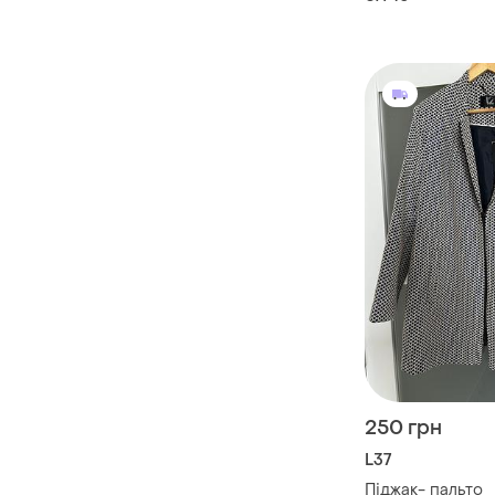
черные
250 грн
L37
Піджак- пальто