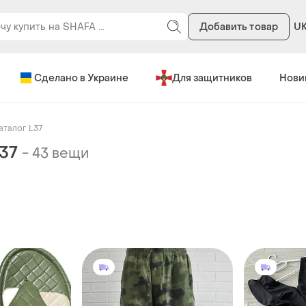
Добавить товар
U
Сделано в Украине
Для защитников
Нови
аталог L37
L37
-
43 вещи