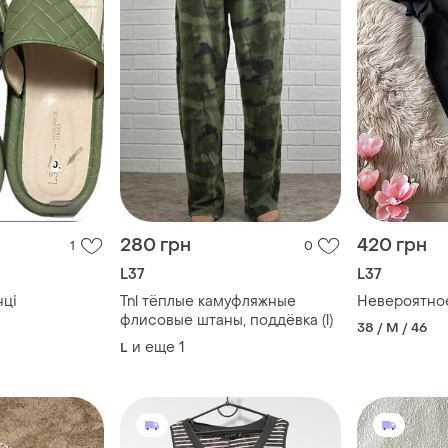
280 грн
420 грн
1
0
L37
L37
нці
Tnl тёплые камуфляжные
Невероятно
флисовые штаны, поддёвка (l)
38 / M / 46
и еще
1
L