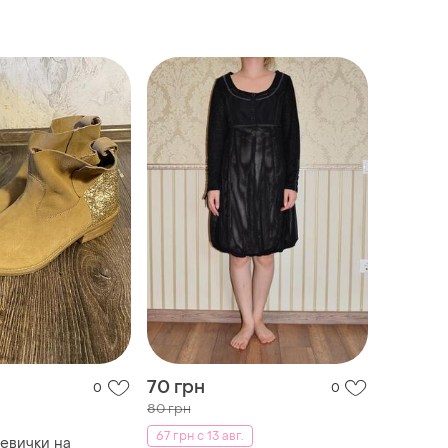
70 грн
0
0
80 грн
67 грн с 13 авг.
евички на