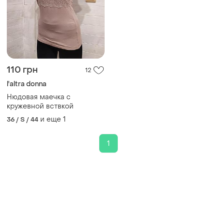
110 грн
12
l'altra donna
Нюдовая маечка с
кружевной вствкой
и еще
1
36 / S / 44
1