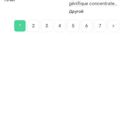
génifique concentrate
концентрат-сироватка для
Другой
обличчя
1
2
3
4
5
6
7
>