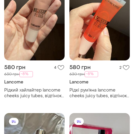
580 грн
580 грн
4
2
-8%
-8%
630 грн
630 грн
Lancome
Lancome
Рідкий хайлайтер lancome
Рідкі рум’яна lancome
cheeks juicy tubes, відтінок
cheeks juicy tubes, відтінок
04 strawberry glow cream
00 peach'n roses