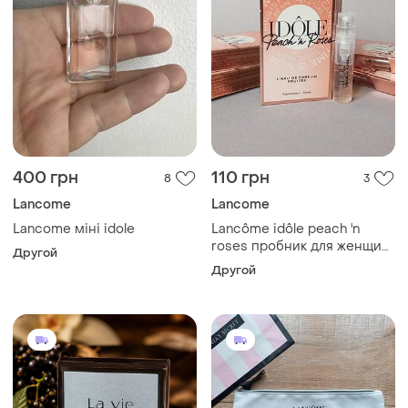
400 грн
110 грн
8
3
Lancome
Lancome
Lancome міні idole
Lancôme idôle peach 'n
roses пробник для женщин
Другой
(оригинал)
Другой