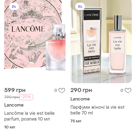
599 грн
290 грн
0
0
-25%
790 грн
Lancome
Lancome
Парфуми жіночі la vie est
belle 70 ml
Lancôme la vie est belle
parfum, розпив 10 мл
75 мл
10 мл