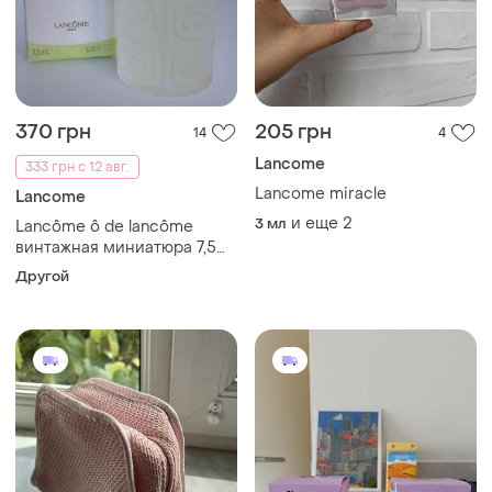
370 грн
205 грн
14
4
Lancome
333 грн с 12 авг.
Lancome miracle
Lancome
и еще
2
3 мл
Lancôme ô de lancôme
винтажная миниатюра 7,5
мл.
Другой