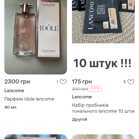
2300 грн
175 грн
1
5
-50%
350 грн
Lancome
Lancome
Парфюм idole lancome
Набір пробників
40 мл
тонального lancome 10 штук
Другой