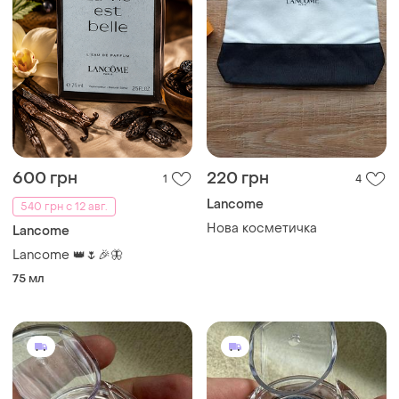
600 грн
220 грн
1
4
Lancome
540 грн с 12 авг.
Нова косметичка
Lancome
Lancome 👑🌷🎉🦋
75 мл