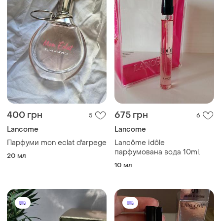
400 грн
675 грн
5
6
Lancome
Lancome
Парфуми mon eclat d'arpege
Lancôme idôle
парфумована вода 10ml.
20 мл
10 мл