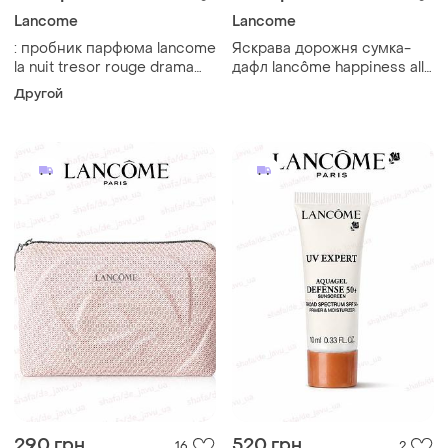
Lancome
Lancome
: пробник парфюма lancome
Яскрава дорожня сумка-
la nuit tresor rouge drama
дафл lancôme happiness all
edp intense 1.2 мл
around 💖✈️
Другой
(оригинал)
290 грн
520 грн
16
2