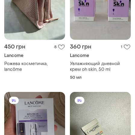
450 грн
360 грн
8
1
Lancome
Lancome
Рожева косметичка,
Увлажняющий дневной
lancôme
крем oh skin, 50 ml
50 мл