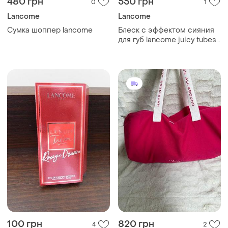
480 грн
550 грн
0
1
Lancome
Lancome
Сумка шоппер lancome
Блеск с эффектом сияния
для губ lancome juicy tubes
original lip gloss
100 грн
820 грн
4
2