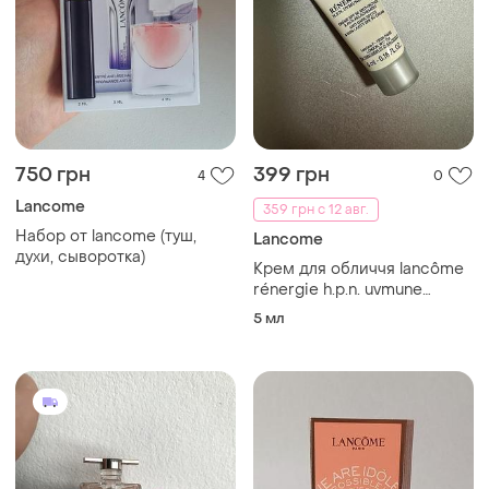
750 грн
399 грн
4
0
Lancome
359 грн с 12 авг.
Набор от lancome (туш,
Lancome
духи, сыворотка)
Крем для обличчя lancôme
rénergie h.p.n. uvmune
cream spf50 5 мл
5 мл