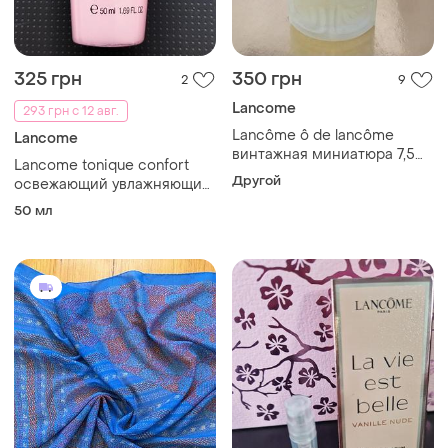
325 грн
350 грн
2
9
Lancome
293 грн с 12 авг.
Lancôme ô de lancôme
Lancome
винтажная миниатюра 7,5
Lancome tonique confort
мл.
Другой
освежающий увлажняющий
тоник с розовой водой
50 мл