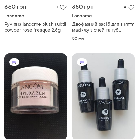
650 грн
350 грн
1
4
Lancome
Lancome
Румʼяна lancome blush subtil
Двофазний засіб для зняття
powder rose fresque 2.5g
макіяжу з очей та губ
lancome bi-facil ete makeup
50 мл
remover 50 ml