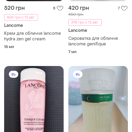
520 грн
420 грн
8
7
450 грн
468 грн с 12 авг.
378 грн с 12 авг.
Lancome
Lancome
Крем для обличчя lancome
Сироватка для обличчя
hydra zen gel cream
lancome genifique
15 мл
7 мл