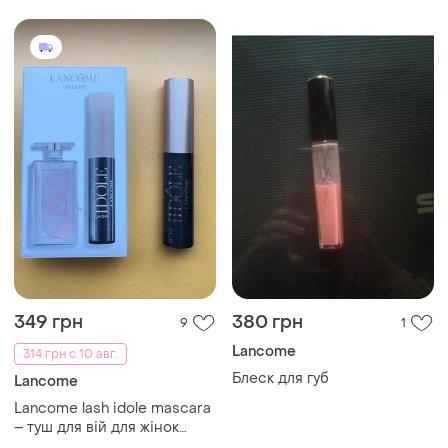
349 грн
380 грн
9
1
Lancome
314 грн с 10 авг.
Блеск для губ
Lancome
Lancome lash idole mascara
– туш для вій для жінок
(міні)