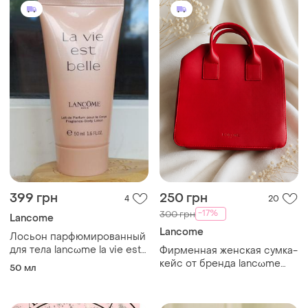
399 грн
250 грн
4
20
-17%
300 грн
Lancome
Lancome
Лосьон парфюмированный
для тела lancωme la vie est
Фирменная женская сумка-
belle paris, 50 мл
кейс от бренда lancωme
50 мл
paris