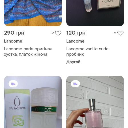
290 грн
120 грн
2
2
Lancome
Lancome
Lancome paris оригінал
Lancome vanille nude
хустка, платок жіноча
пробник
Другой