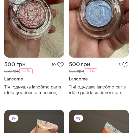
500 грн
500 грн
10
3
-10%
-10%
550 грн
550 грн
Lancome
Lancome
Тіні однушка lancôme paris
Тіні однушка lancôme paris
idôle goddess dimension,
idôle goddess dimension,
відтінок 09 stellar light
відтінок 12 lunar glow,