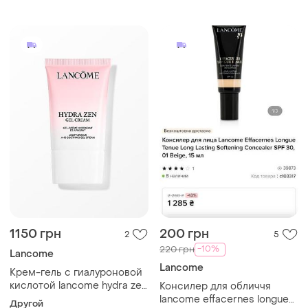
1150 грн
200 грн
2
5
-10%
220 грн
Lancome
Lancome
Крем-гель с гиалуроновой
кислотой lancome hydra zen
Консилер для обличчя
gel cream 30 мл
lancome effacernes longue
Другой