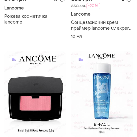
-20%
650 грн
Lancome
Lancome
Рожева косметичка
lancome
Сонцезахисний крем
праймер lancome uv expert
defense spf 50+ primer &
10 мл
moisturizer 10 ml