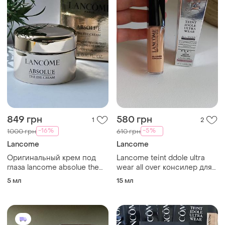
849 грн
580 грн
1
2
-16%
-5%
1000 грн
610 грн
Lancome
Lancome
Оригинальный крем под
Lancome teint ddole ultra
глаза lancome absolue the
wear all over консилер для
eye cream
лица, оттенок 01
5 мл
15 мл