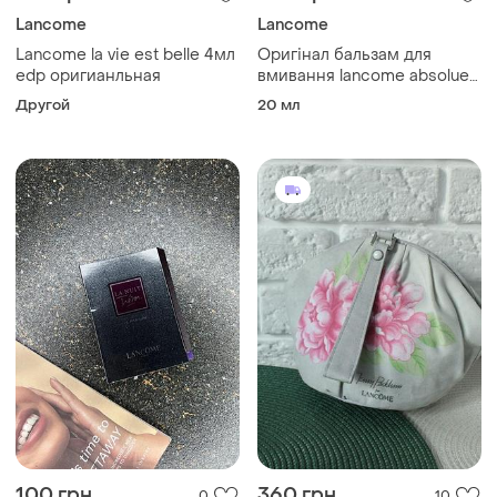
Lancome
Lancome
Lancome la vie est belle 4мл
Оригінал бальзам для
edp оригианльная
вмивання lancome absolue
rose 80 cleansing balm to
Другой
20 мл
foam balm-to-foam
100 грн
360 грн
0
10