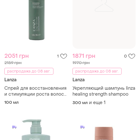
2051 грн
1871 грн
1
0
2159 грн
1970 грн
распродажа до 08 авг.
распродажа до 08 авг.
Lanza
Lanza
Спрей для восстановления
Укрепляющий шампунь linza
и стимуляции роста волос
healing strength shampoo
l`anza healing nourish
100 мл
и еще
1
300 мл
stimulating hair treatment