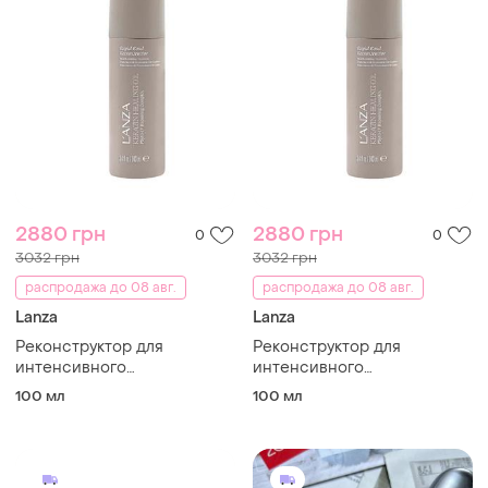
2880 грн
2880 грн
0
0
3032 грн
3032 грн
распродажа до 08 авг.
распродажа до 08 авг.
Lanza
Lanza
Реконструктор для
Реконструктор для
интенсивного
интенсивного
восстановления волос
восстановления волос
100 мл
100 мл
leanza keratin healing oil
leanza keratin healing oil
rapid bond reconstructor
rapid bond reconstructor