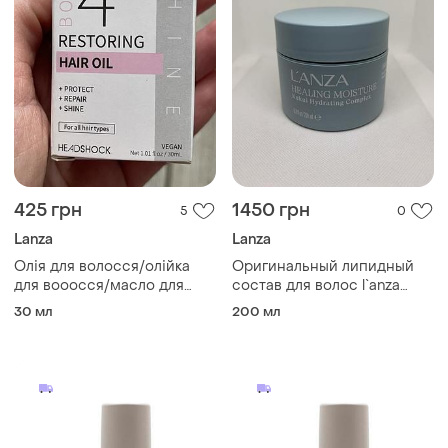
425 грн
1450 грн
5
0
Lanza
Lanza
Олія для волосся/олійка
Оригинальный липидный
для вооосся/масло для
состав для волос l`anza
волос/відновлююча олія
healing moisture moi moi
30 мл
200 мл
для волосся/олійка для
hair masque
волосся/масло/для волос/
олія для волос/масло для
кончиков/