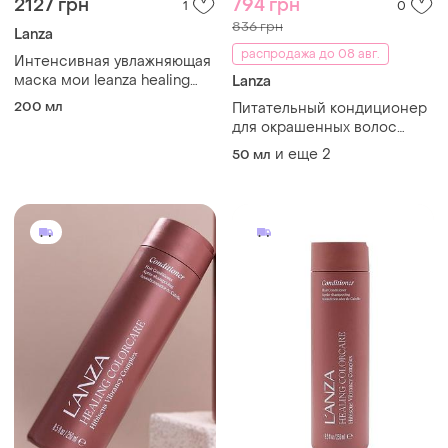
2127 грн
794 грн
1
0
836 грн
Lanza
распродажа до 08 авг.
Интенсивная увлажняющая
маска мои leanza healing
Lanza
moisture moi moi hair
200 мл
Питательный кондиционер
masque
для окрашенных волос
l'anza healing colorcare
и еще
2
50 мл
color-preserving conditioner