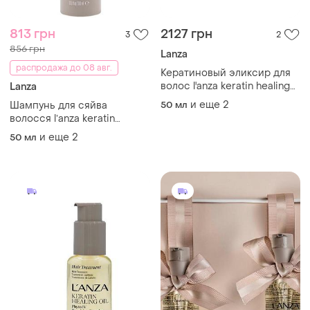
813 грн
2127 грн
3
2
856 грн
Lanza
распродажа до 08 авг.
Кератиновый эликсир для
волос l'anza keratin healing
Lanza
oil treatmen
и еще
2
Шампунь для сяйва
50 мл
волосся lʼanza keratin
healing oil shampoo
и еще
2
50 мл