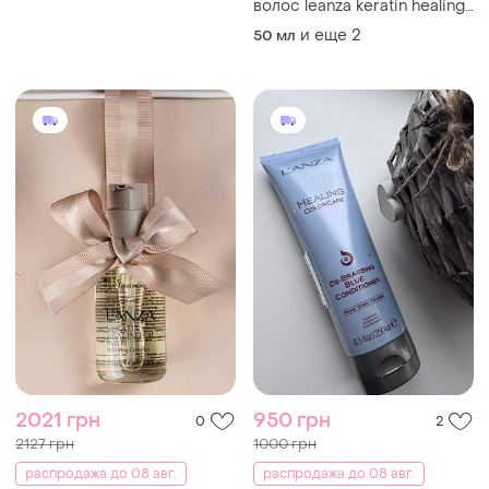
волос leanza keratin healing
oil treatment
и еще
2
50 мл
2021 грн
950 грн
0
2
2127 грн
1000 грн
распродажа до 08 авг.
распродажа до 08 авг.