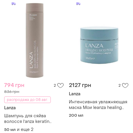
794 грн
2127 грн
2
2
836 грн
Lanza
распродажа до 08 авг.
Интенсивная увлажняющая
маска Мои leanza healing
Lanza
moisture moi moi hair
200 мл
Шампунь для сяйва
masque
волосся lʼanza keratin
healing oil shampoo
и еще
2
50 мл