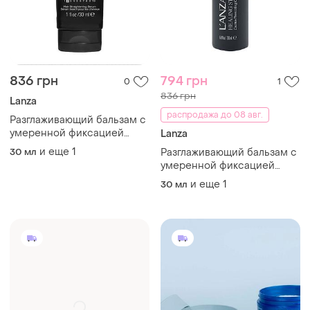
836 грн
794 грн
0
1
836 грн
Lanza
распродажа до 08 авг.
Разглаживающий бальзам с
умеренной фиксацией
Lanza
leanza healing style
и еще
1
30 мл
Разглаживающий бальзам с
smoother balm
умеренной фиксацией
leanza healing style
и еще
1
30 мл
smoother balm