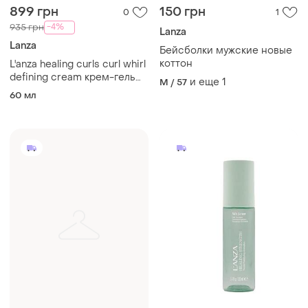
899 грн
150 грн
0
1
-4%
935 грн
Lanza
Lanza
Бейсболки мужские новые
коттон
L'anza healing curls curl whirl
defining cream крем-гель
и еще
1
M / 57
для локонів
60 мл