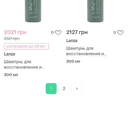
2021 грн
2127 грн
0
0
2127 грн
Lanza
распродажа до 08 авг.
Шампунь для
восстановления и
Lanza
стимуляции роста волос
300 мл
Шампунь для
leanza healing nourish
восстановления и
stimulating shampoo
стимуляции роста волос
300 мл
leanza healing nourish
stimulating shampoo
1
2
>