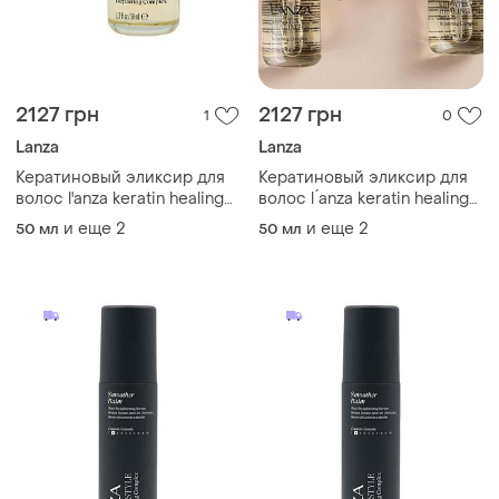
2127 грн
2127 грн
1
0
Lanza
Lanza
Кератиновый эликсир для
Кератиновый эликсир для
волос l'anza keratin healing
волос l ́anza keratin healing
oil treatmen
oil treatmen
и еще
2
и еще
2
50 мл
50 мл