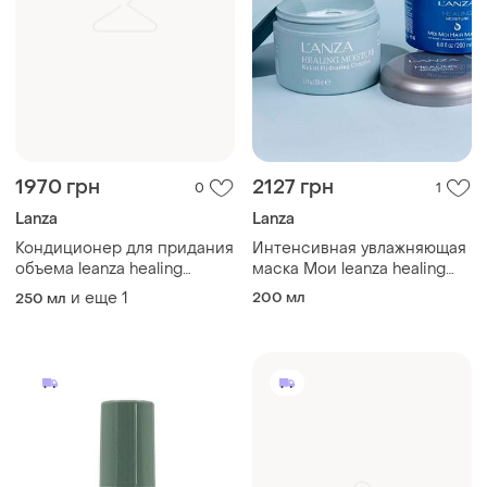
1970 грн
2127 грн
0
1
Lanza
Lanza
Кондиционер для придания
Интенсивная увлажняющая
объема leanza healing
маска Мои leanza healing
volume thickening
moisture moi moi hair
и еще
1
200 мл
250 мл
conditioner
masque