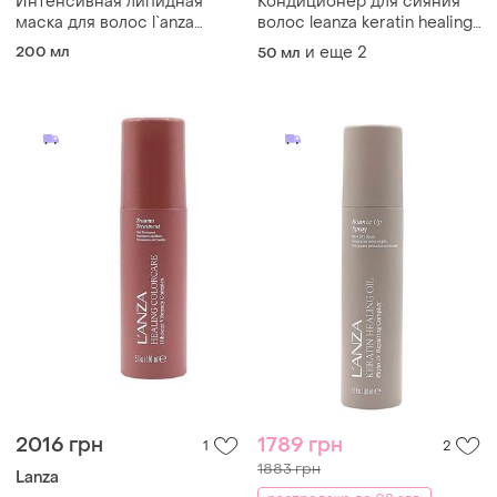
Интенсивная липидная
Кондиционер для сияния
маска для волос l`anza
волос leanza keratin healing
healing moisture moi moi
oil conditioner
200 мл
и еще
2
50 мл
hair masque
2016 грн
1789 грн
1
2
1883 грн
Lanza