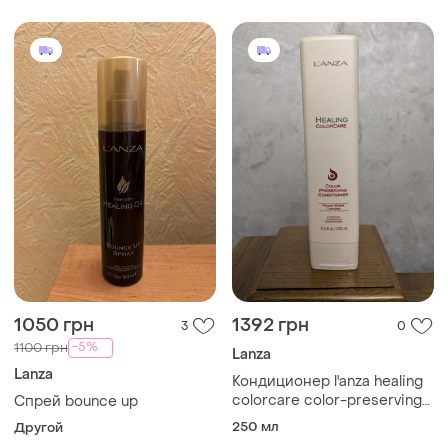
300 ml
1050 грн
1392 грн
3
0
-5%
1100 грн
Lanza
Lanza
Кондиционер l'anza healing
colorcare color-preserving
Спрей bounce up
conditioner предназначен
250 мл
Другой
для защиты и сохранения