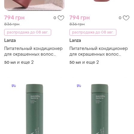
794 грн
794 грн
0
0
836 грн
836 грн
распродажа до 08 авг.
распродажа до 08 авг.
Lanza
Lanza
Питательный кондиционер
Питательный кондиционер
для окрашенных волос
для окрашенных волос
l'anza healing colorcare
l'anza healing colorcare
и еще
2
и еще
2
50 мл
50 мл
color-preserving conditioner
color-preserving conditioner