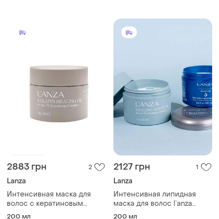
2883 грн
2127 грн
2
1
Lanza
Lanza
Интенсивная маска для
Интенсивная липидная
волос с кератиновым
маска для волос l`anza
эликсиром laanza keratin
healing moisture moi moi
200 мл
200 мл