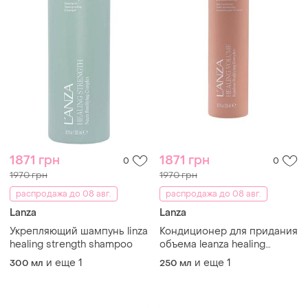
1871 грн
1871 грн
0
0
1970 грн
1970 грн
распродажа до 08 авг.
распродажа до 08 авг.
Lanza
Lanza
Укрепляющий шампунь linza
Кондиционер для придания
healing strength shampoo
объема leanza healing
volume conditioner
и еще
1
и еще
1
300 мл
250 мл