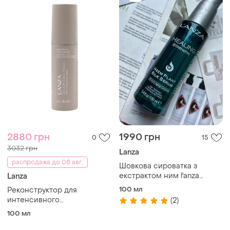
2880 грн
1990 грн
0
15
3032 грн
Lanza
распродажа до 08 авг.
Шовкова сироватка з
екстрактом ним l'anza
Lanza
healing strength neem plant
100 мл
Реконструктор для
silk serum 100 ml
интенсивного
(2)
восстановления волос
100 мл
leanza keratin healing oil
rapid bond reconstructor