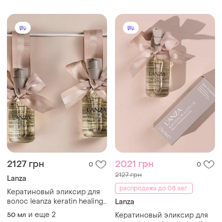
цвета окрашенных волос.
2127 грн
2021 грн
0
0
2127 грн
Lanza
распродажа до 08 авг.
Кератиновый эликсир для
волос leanza keratin healing
Lanza
oil treatment
и еще
2
50 мл
Кератиновый эликсир для