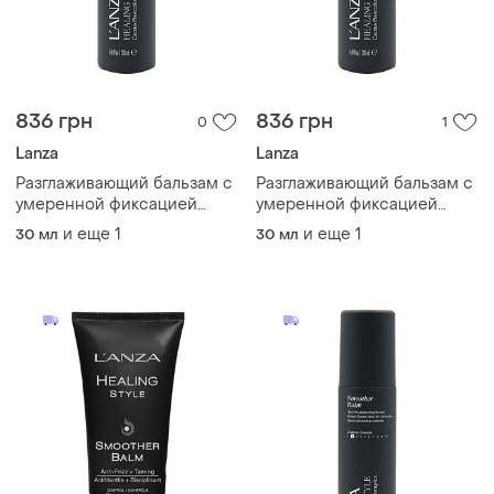
836 грн
836 грн
0
1
Lanza
Lanza
Разглаживающий бальзам с
Разглаживающий бальзам с
умеренной фиксацией
умеренной фиксацией
leanza healing style
leanza healing style
и еще
1
и еще
1
30 мл
30 мл
smoother balm
smoother balm