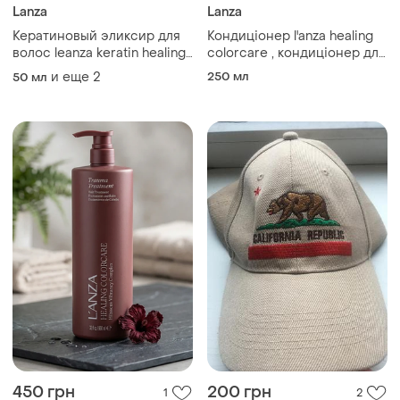
Lanza
Lanza
Кератиновый эликсир для
Кондиціонер l'anza healing
волос leanza keratin healing
colorcare , кондиціонер для
oil treatment
волосся, кондиционер для
и еще
2
250 мл
50 мл
устранения желтизны
450 грн
200 грн
1
2