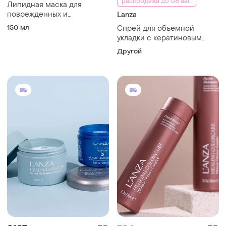
распродажа до 08 авг.
Липидная маска для
поврежденных и
Lanza
окрашенных волос leanza
150 мл
Спрей для объемной
healing colorcare trauma
укладки с кератиновым
treatment
эликсиром loanza keratin
Другой
healing oil bounce up spray