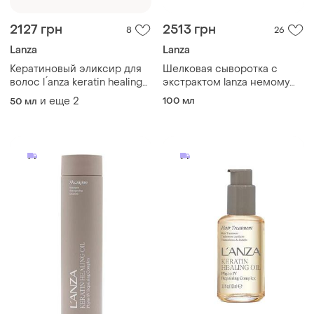
2127 грн
2513 грн
8
26
Lanza
Lanza
Кератиновый эликсир для
Шелковая сыворотка с
волос l ́anza keratin healing
экстрактом lanza немому
oil treatmen
neem plant silk serum
и еще
2
100 мл
50 мл