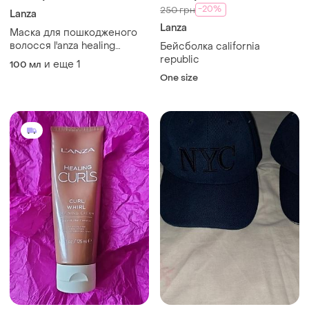
-20%
250 грн
Lanza
Lanza
Маска для пошкодженого
волосся l'anza healing
Бейсболка california
colorcare trauma trearment
republic
и еще
1
100 мл
One size