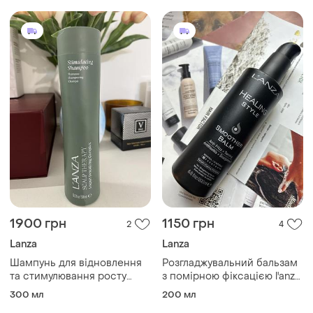
1900 грн
1150 грн
2
4
Lanza
Lanza
Шампунь для відновлення
Розгладжувальний бальзам
та стимулювання росту
з помірною фіксацією l'anza
волосся lʼanza healing
healing style smoother balm
300 мл
200 мл
nourish stimulating shampoo,
spray