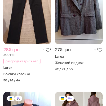
285 грн
275 грн
1
2
300 грн
Larex
распродажа до 09 авг.
Женский пиджак
Larex
42 / XL / 50
Брючки класика
38 / M / 46