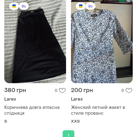
380 грн
200 грн
0
0
Larex
Larex
Коричнева довга атласна
Женский летний жакет в
спідниця
стиле прованс
S
XХS
1