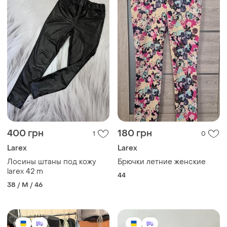
400 грн
180 грн
1
0
Larex
Larex
Лосины штаны под кожу
Брючки летние женские
larex 42 m
44
38 / M / 46