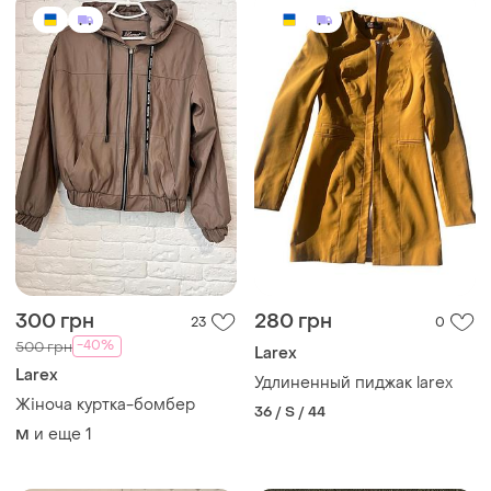
300 грн
280 грн
23
0
-40%
500 грн
Larex
Larex
Удлиненный пиджак larex
Жіноча куртка-бомбер
36 / S / 44
и еще
1
M