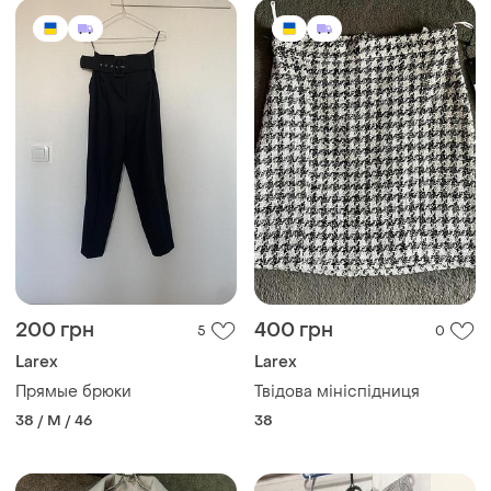
200 грн
400 грн
5
0
Larex
Larex
Прямые брюки
Твідова мініспідниця
38 / M / 46
38