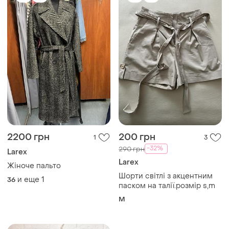
2200 грн
200 грн
1
3
-32%
290 грн
Larex
Larex
Жіноче пальто
Шорти світлі з акцентним
и еще
1
36
паском на талії.розмір s,m
M