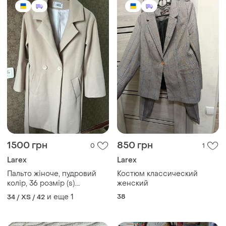
1500 грн
850 грн
0
1
Larex
Larex
Пальто жіноче, пудровий
Костюм классический
колір, 36 розмір (s).
женский
український бренд «larex» ,
и еще
1
38
34 / XS / 42
тканина суміш вовни