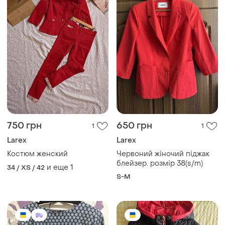
750 грн
650 грн
1
1
Larex
Larex
Костюм женский
Червоний жіночий піджак
блейзер. розмір 38(s/m)
и еще
1
34 / XS / 42
S-M