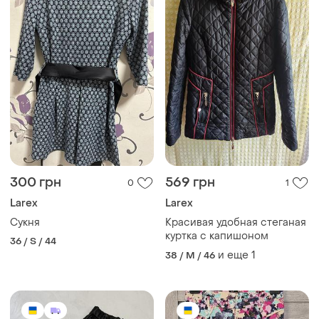
300 грн
569 грн
0
1
Larex
Larex
Сукня
Красивая удобная стеганая
куртка с капишоном
36 / S / 44
и еще
1
38 / M / 46