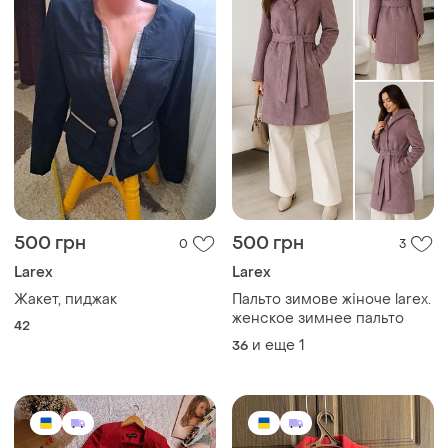
500 грн
500 грн
0
3
Larex
Larex
Жакет, пиджак
Пальто зимове жіноче larex.
женское зимнее пальто
42
и еще
1
36