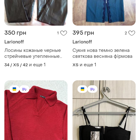
350 грн
395 грн
1
2
Larionoff
Larionoff
Лосины кожаные черные
Сукня нова темно зелена
стрейчевые утепленные
святкова весняна фірмова
женские размер xs-s при
и еще
1
и еще
1
34 / XS / 42
ХS
350 грн