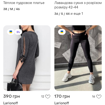
Тёплое пудровое платье
Лавандова сукня з розрізом
розміру 42-44
38 / M / 46
и еще
1
36 / S / 44
390 грн
170 грн
12
16
Larionoff
Larionoff