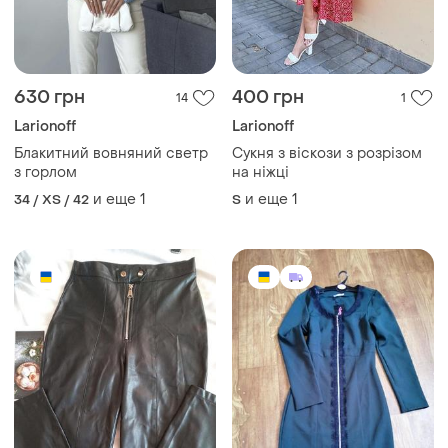
630 грн
400 грн
14
1
Larionoff
Larionoff
Блакитний вовняний светр
Сукня з віскози з розрізом
з горлом
на ніжці
и еще
1
и еще
1
34 / XS / 42
S