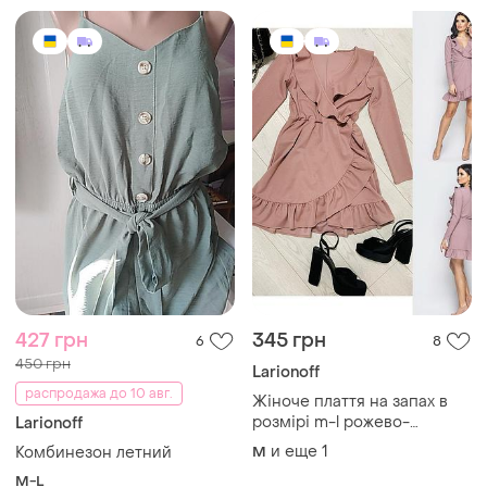
427 грн
345 грн
6
8
450 грн
Larionoff
распродажа до 10 авг.
Жіноче плаття на запах в
розмірі m-l рожево-
Larionoff
пудрового кольору
и еще
1
Комбинезон летний
M
M-L