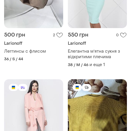
500 грн
550 грн
2
0
Larionoff
Larionoff
Леггинсы с флисом
Елегантна мʼятна сукня з
відкритими плечима
36 / S / 44
и еще
1
38 / M / 46