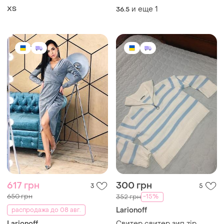
ХS
и еще
1
36.5
617 грн
300 грн
3
5
650 грн
-15%
352 грн
Larionoff
распродажа до 08 авг.
Larionoff
Свитер свитер зип zip