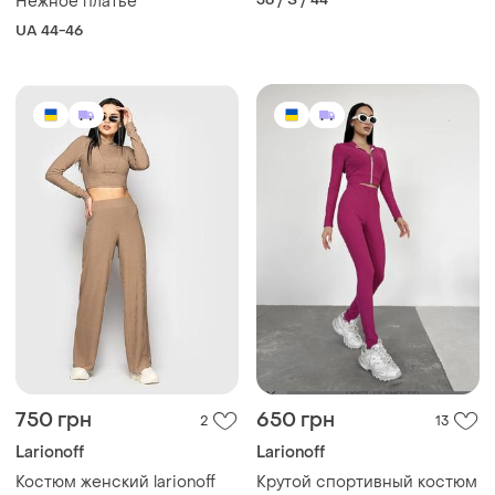
Нежное платье
UA 44-46
750 грн
650 грн
2
13
Larionoff
Larionoff
Костюм женский larionoff
Крутой спортивный костюм