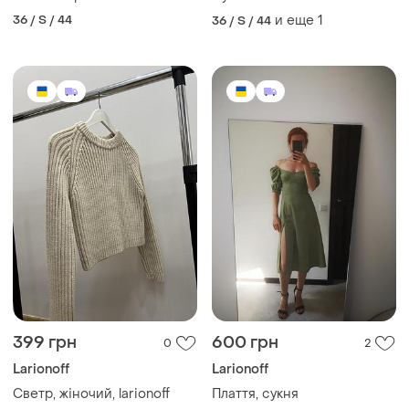
36 / S / 44
и еще
1
36 / S / 44
399 грн
600 грн
0
2
Larionoff
Larionoff
Светр, жіночий, larionoff
Плаття, сукня