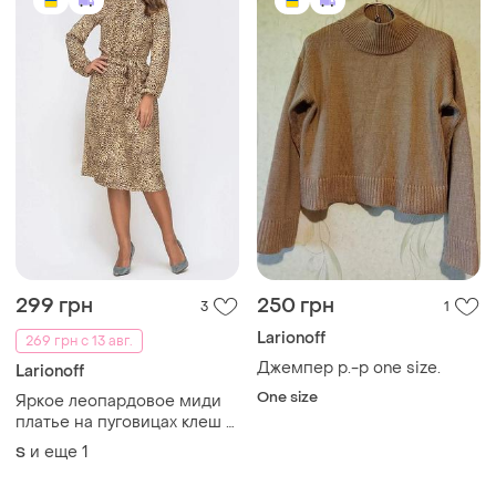
299 грн
250 грн
3
1
Larionoff
269 грн с 13 авг.
Джемпер р.-р one size.
Larionoff
One size
Яркое леопардовое миди
платье на пуговицах клеш с
поясом larionoff
и еще
1
S