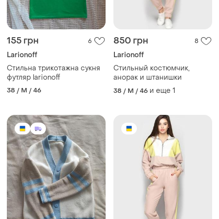
155 грн
850 грн
6
8
Larionoff
Larionoff
Стильна трикотажна сукня
Стильный костюмчик,
футляр larionoff
анорак и штанишки
38 / M / 46
и еще
1
38 / M / 46