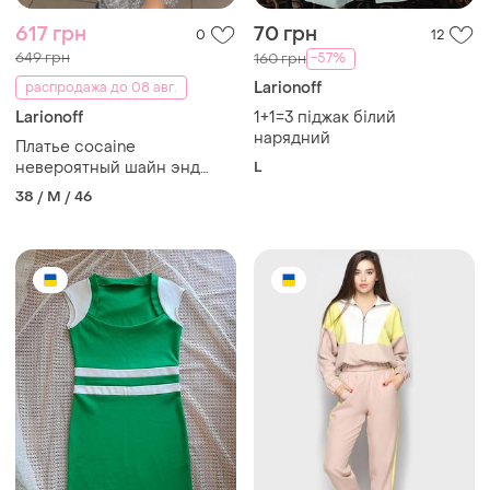
617 грн
70 грн
0
12
649 грн
-57%
160 грн
Larionoff
распродажа до 08 авг.
Larionoff
1+1=3 піджак білий
нарядний
Платье cocaine
невероятный шайн энд
L
брайт✨
38 / M / 46