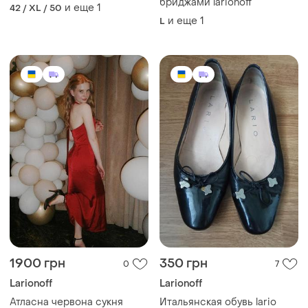
бриджами larionoff
и еще
1
42 / XL / 50
и еще
1
L
1900 грн
350 грн
0
7
Larionoff
Larionoff
Атласна червона сукня
Итальянская обувь lario