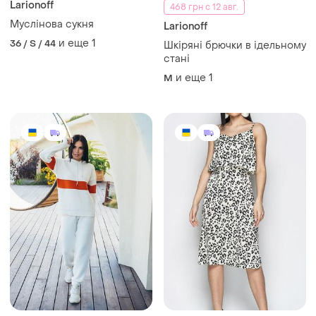
Larionoff
468 грн с 12 авг.
Муслінова сукня
Larionoff
и еще
1
36 / S / 44
Шкіряні брючки в ідельному
стані
и еще
1
M