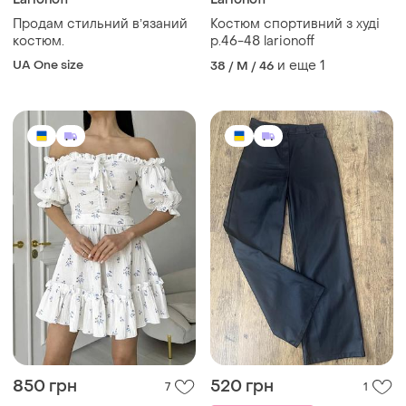
Продам стильний вʼязаний
Костюм спортивний з худі
костюм.
р.46-48 larionoff
UA One size
и еще
1
38 / M / 46
850 грн
520 грн
7
1