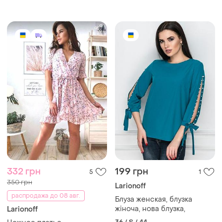
332 грн
199 грн
5
1
350 грн
Larionoff
распродажа до 08 авг.
Блуза женская, блузка
жіноча, нова блузка,
Larionoff
36 / S / 44