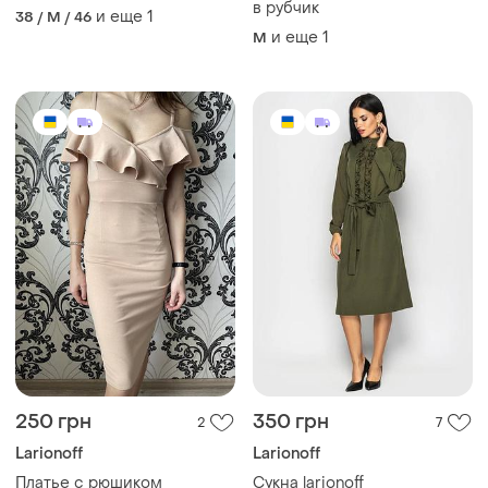
в рубчик
и еще
1
38 / M / 46
и еще
1
M
250 грн
350 грн
2
7
Larionoff
Larionoff
Платье с рюшиком
Сукна larionoff