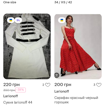
One size
34 / XS / 42
220 грн
200 грн
2
3
-38%
350 грн
Larionoff
Larionoff
Сарафан красный черный
горошек
Сукня larionoff 44