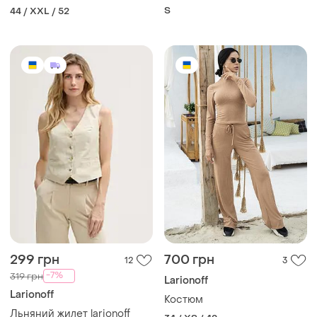
S
44 / XXL / 52
299 грн
700 грн
12
3
-7%
319 грн
Larionoff
Larionoff
Костюм
Льняний жилет larionoff