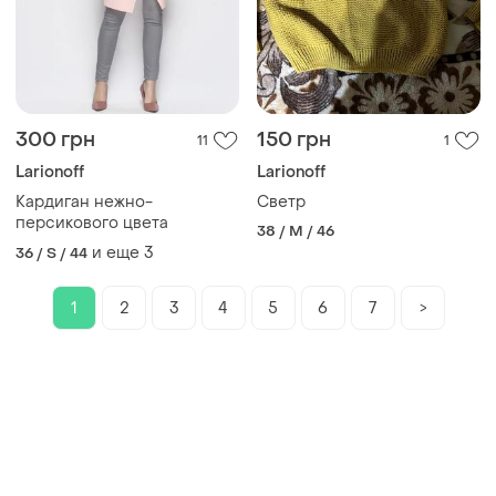
300 грн
150 грн
11
1
Larionoff
Larionoff
Кардиган нежно-
Светр
персикового цвета
38 / M / 46
и еще
3
36 / S / 44
1
2
3
4
5
6
7
>