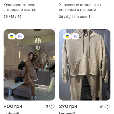
Красивое теплое
Хлопковые штанишки /
ангоровое платье
леггинсы с начесом
38 / M / 46
и еще
1
36 / S / 44
900 грн
290 грн
3
61
Larionoff
Larionoff