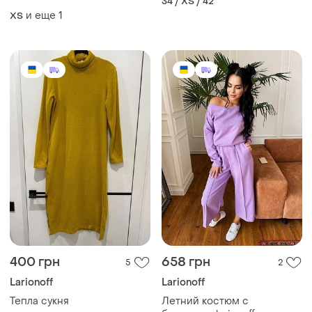
34 / XS / 42
и еще
1
ХS
400 грн
658 грн
5
2
Larionoff
Larionoff
Тепла сукня
Летний костюм с