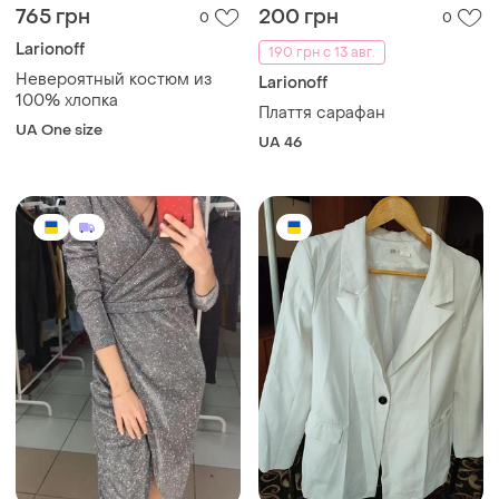
765 грн
200 грн
0
0
Larionoff
190 грн с 13 авг.
Невероятный костюм из
Larionoff
100% хлопка
Плаття сарафан
UA One size
UA 46