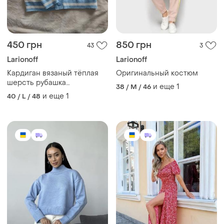
450 грн
850 грн
43
3
Larionoff
Larionoff
Кардиган вязаный тёплая
Оригинальный костюм
шерсть рубашка
и еще
1
38 / M / 46
утепленная женская на
и еще
1
40 / L / 48
пуговицах вязаная