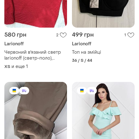
580 грн
499 грн
2
1
Larionoff
Larionoff
Червоний в'язаний светр
Топ на змійці
larionoff (светр-поло),
36 / S / 44
вовна, one size
и еще
1
ХS