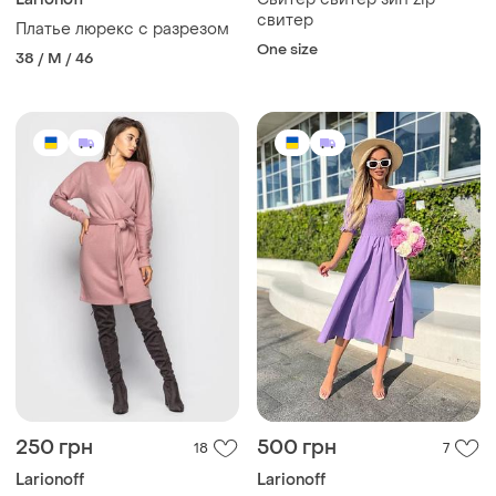
свитер
Платье люрекс с разрезом
One size
38 / M / 46
250 грн
500 грн
18
7
Larionoff
Larionoff