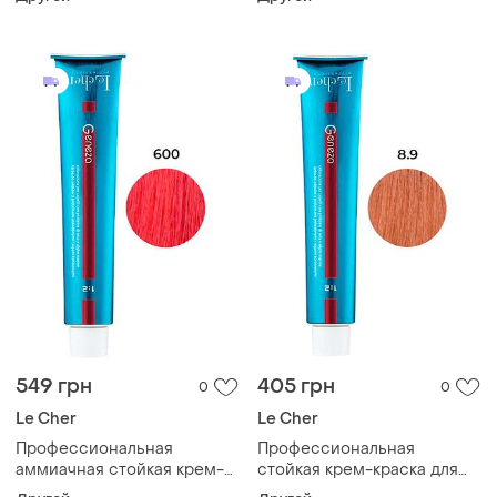
geneza 5.93 (5ba) с
очень светло-золотистый
протеинами шелка 100мл
блонд 100мл
549 грн
405 грн
0
0
Le Cher
Le Cher
Профессиональная
Профессиональная
аммиачная стойкая крем-
стойкая крем-краска для
краска для волос le cher
волос le cher geneza