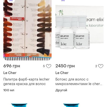
696 грн
2450 грн
5
2
Le Cher
Le Cher
Палитра фарб-карта lecher
Ботокс для волос с
geneza краска для волос
микроэлементами le сher
hair letox 4x50 мл
100 мл
Другой
профессиональная
защитная косметика