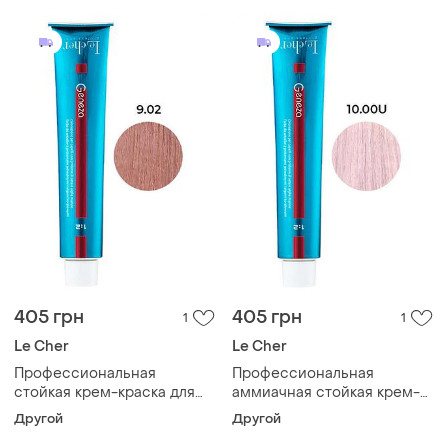
405 грн
405 грн
1
1
Le Cher
Le Cher
Профессиональная
Профессиональная
стойкая крем-краска для
аммиачная стойкая крем-
волос le cher geneza
краска для волос le cher
Другой
Другой
geneza 9.02 (9pb) бледно-
geneza 10.00u (10u) с