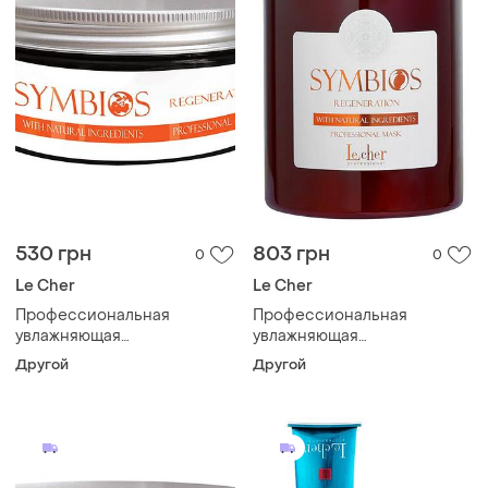
530 грн
803 грн
0
0
Le Cher
Le Cher
Профессиональная
Профессиональная
увлажняющая
увлажняющая
восстанавливающая маска
восстанавливающая маска
Другой
Другой
для волос symbios le cher,
для волос symbios le cher,
300 мл
1000 мл