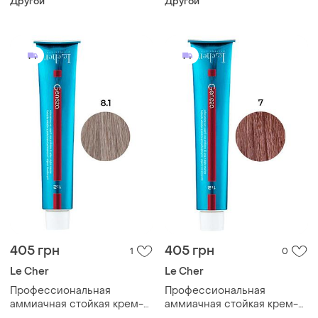
Другой
Другой
geneza 600 ультра светлый
geneza 8.9 ( 8bc) светло-
красный 100 мл
карамельный блонд 100мл
405 грн
405 грн
1
0
Le Cher
Le Cher
Профессиональная
Профессиональная
аммиачная стойкая крем-
аммиачная стойкая крем-
краска для волос le cher
краска для волос le cher