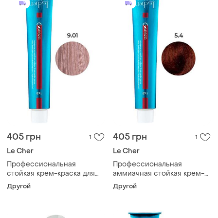
405 грн
405 грн
1
1
Le Cher
Le Cher
Профессиональная
Профессиональная
стойкая крем-краска для
аммиачная стойкая крем-
волос le cher geneza
краска для волос le cher
Другой
Другой
geneza 9.01(9cn)
geneza 5.4 (5rt) с
натуральный пепельный
протеинами шелка 100мл
блонд