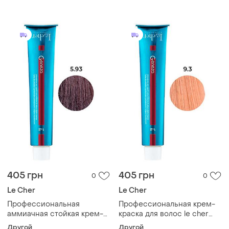
geneza 7.12 (10bv) кофе
geneza 5.1 с протеинами
латте 100мл
шелка 100мл
405 грн
405 грн
0
0
Le Cher
Le Cher
Профессиональная
Профессиональная крем-
аммиачная стойкая крем-
краска для волос le cher
краска для волос le cher
geneza geneza 9.3 (9 sd)
Другой
Другой