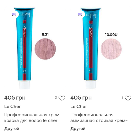
розовый блонд 100мл
протеинами шелка 100мл
405 грн
405 грн
3
1
Le Cher
Le Cher
Профессиональная крем-
Профессиональная
краска для волос le cher
аммиачная стойкая крем-
geneza geneza 9.21(9bj)
краска для волос le cher
Другой
Другой
светлый фиолетово-
geneza 10.011u(10pe) с