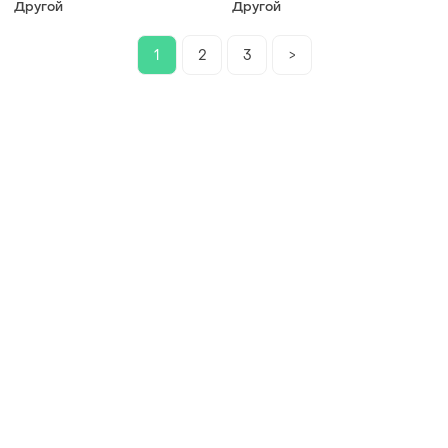
Другой
Другой
geneza 8.1 пепельный
geneza 7 (7n) натуральный
светлый блонд 100мл
тон 100 мл
1
2
3
>