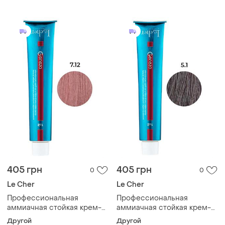
regeneration le cher 1л
волос
405 грн
405 грн
0
0
Le Cher
Le Cher
Профессиональная
Профессиональная
аммиачная стойкая крем-
аммиачная стойкая крем-
краска для волос le cher
краска для волос le cher
Другой
Другой