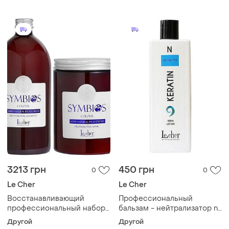
harmony acid le сher, 1000
regeneration le cher 1000мл
мл
3213 грн
450 грн
0
0
Le Cher
Le Cher
Восстанавливающий
Профессиональный
профессиональный набор
бальзам - нейтрализатор n
шампунь и маска для
keratin perm le cher, 500 мл
Другой
Другой
окрашенных волос symbios
средства для завивки