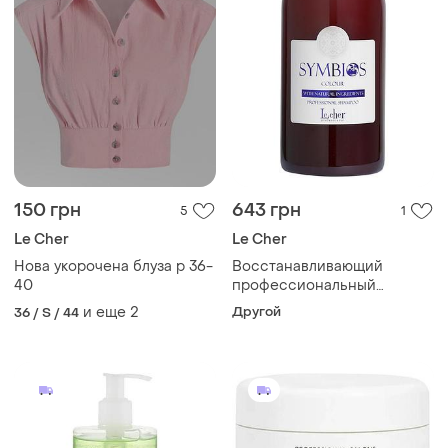
150 грн
643 грн
5
1
Le Cher
Le Cher
Нова укорочена блуза р 36-
Восстанавливающий
40
профессиональный
шампунь с аргановым
и еще
2
Другой
36 / S / 44
маслом для волос symbios
regeneration le cher 500мл