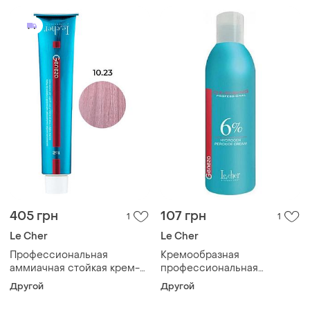
405 грн
107 грн
1
1
Le Cher
Le Cher
Профессиональная
Кремообразная
аммиачная стойкая крем-
профессиональная
краска для волос le cher
окислительная эмульсия
Другой
Другой
geneza 10.23 (10ba) с
для окрашивания geneza
протеинами шелка 100мл
6% le cher, 200 мл