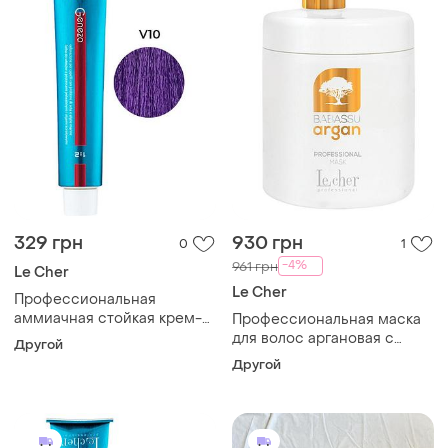
329 грн
930 грн
0
1
-4%
961 грн
Le Cher
Le Cher
Профессиональная
аммиачная стойкая крем-
Профессиональная маска
краска для волос le cher
для волос аргановая с
Другой
v10 фиолетовый 100 мл
маслом бабаcсу babassu
Другой
argan le cher, 1000 мл