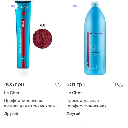
405 грн
501 грн
1
1
Le Cher
Le Cher
Профессиональная
Кремообразная
аммиачная стойкая крем-
профессиональная
краска для волос le cher
окислительная эмульсия
Другой
Другой
geneza 6.6 (6tpr) с
для окрашивания geneza
протеинами шелка 100мл
9% le cher, 1000 мл