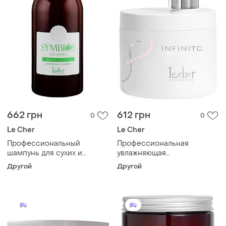
662 грн
612 грн
0
0
Le Cher
Le Cher
Профессиональный
Профессиональная
шампунь для сухих и
увлажняющая
ломких волос с бетаином le
восстанавливающая маска
Другой
Другой
cher peel&hydro symbios
для вьющихся волос с
500 мл
кератином le cher infinito
500 мл