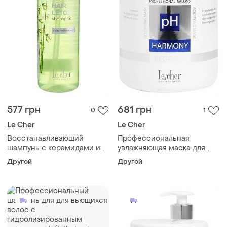
577 грн
681 грн
0
1
Le Cher
Le Cher
Восстанавливающий
Профессиональная
шампунь с керамидами и
увлажняющая маска для
экстрактом бамбука hair
восстановления волос ph
Другой
Другой
letox 500 мл le сher
harmony le сher 1000 мл
косметика для волос