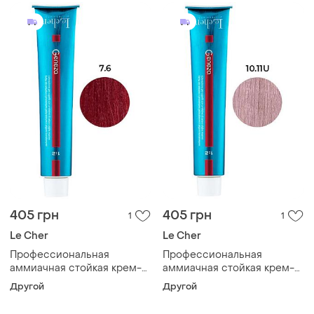
405 грн
405 грн
1
1
Le Cher
Le Cher
Профессиональная
Профессиональная
аммиачная стойкая крем-
аммиачная стойкая крем-
краска для волос le cher
краска для волос le cher
Другой
Другой
geneza 7.6 (7tpr) рыжий
geneza 10.11u (10up) с
блонд 100мл
протеинами шелка 100мл