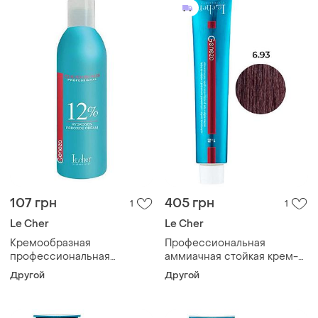
107 грн
405 грн
1
1
Le Cher
Le Cher
Кремообразная
Профессиональная
профессиональная
аммиачная стойкая крем-
окислительная эмульсия
краска для волос le cher
Другой
Другой
для окрашивания geneza
geneza 6.93 (6bs) мокате
12% le cher, 200 мл
100 мл