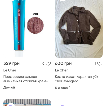
329 грн
630 грн
0
1
Le Cher
Le Cher
Профессиональная
Кофта жакет кардиган y2k
аммиачная стойкая крем-
cher avangard
краска для волос le cher
Другой
и еще
1
S
p10 графитовый 100 мл