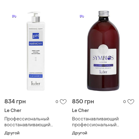
пепельный блонд 100мл
протеинами шелка 100мл
834 грн
850 грн
0
0
Le Cher
Le Cher
Профессиональный
Восстанавливающий
восстанавливающий
профессиональный
шампунь для окрашенных и
шампунь с аргановым
Другой
Другой
осветленных волос ph
маслом для волос symbios