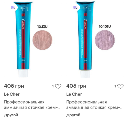
405 грн
405 грн
1
1
Le Cher
Le Cher
Профессиональная
Профессиональная
аммиачная стойкая крем-
аммиачная стойкая крем-
краска для волос le cher
краска для волос le cher
Другой
Другой
geneza 10.13u (10ua) с
geneza 10.101u(10ar) с
протеинами шелка 100мл
протеинами шелка 100мл