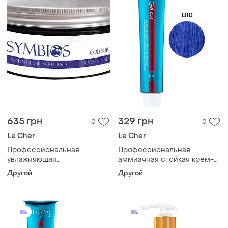
635 грн
329 грн
0
0
Le Cher
Le Cher
Профессиональная
Профессиональная
увлажняющая
аммиачная стойкая крем-
восстанавливающая маска
краска для волос le cher
Другой
Другой
для окрашенных волос
b10 синий 100мл
symbios le cher, 300 мл