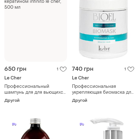
650 грн
740 грн
1
1
Le Cher
Le Cher
Профессиональный
Профессиональная
шампунь для для вьющихся
укрепляющая биомаска для
волос с
поврежденных волос
Другой
Другой
гидролизированным
кeratin bioel le cher 1000 мл
кератином infinito le cher,
500 мл