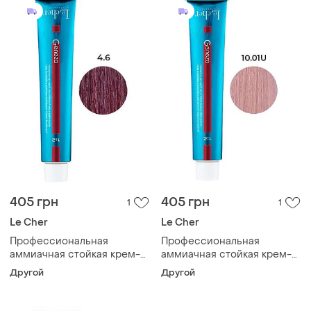
405 грн
405 грн
1
1
Le Cher
Le Cher
Профессиональная
Профессиональная
аммиачная стойкая крем-
аммиачная стойкая крем-
краска для волос le cher
краска для волос le cher
Другой
Другой
geneza 4.6 (4tpr) с
geneza 10.01u (10uc) с
протеинами шелка 100мл
протеинами шелка 100мл