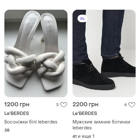
1200 грн
2200 грн
5
6
Le'BERDES
Le'BERDES
Босоніжки білі leberdes
Мужские зимние ботинки
leberdes
38
и еще
1
41