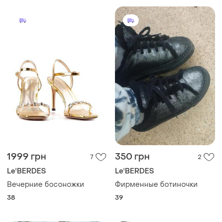
1999 грн
350 грн
7
2
Le'BERDES
Le'BERDES
Вечерние босоножки
Фирменные ботиночки
38
39