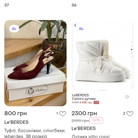
1-1
37
36
800 грн
2300 грн
1
3
-24%
2999 грн
Le'BERDES
Le'BERDES
Туфлі, босоніжки, слінгбеки,
leberdes, 38 розмір
Дутики vitto rossi