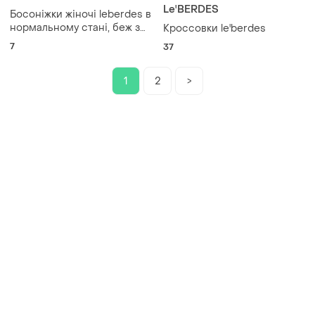
Le'BERDES
Босоніжки жіночі leberdes в
нормальному стані, беж з
Кроссовки le'berdes
блискітками на міцному
7
37
стійкому каблуці, зручні
1
2
>