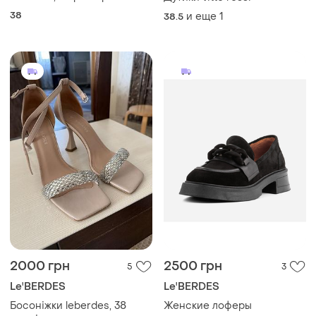
38
и еще
1
38.5
2000 грн
2500 грн
5
3
Le'BERDES
Le'BERDES
Босоніжки leberdes, 38
Женские лоферы