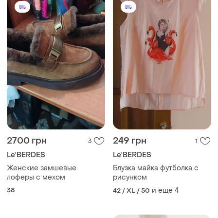
2700 грн
249 грн
3
1
Le'BERDES
Le'BERDES
Женские замшевые
Блузка майка футболка с
лоферы с мехом
рисунком
38
и еще
4
42 / XL / 50