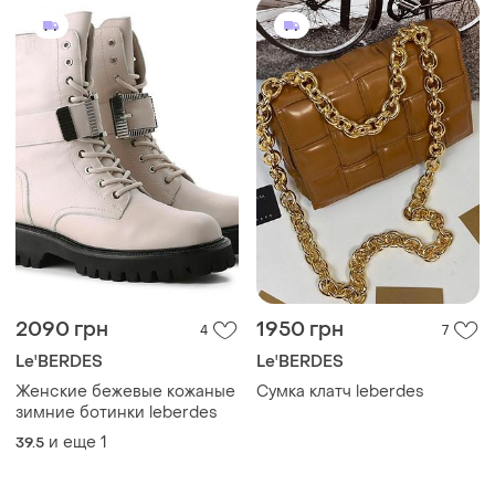
2090 грн
1950 грн
4
7
Le'BERDES
Le'BERDES
Женские бежевые кожаные
Сумка клатч leberdes
зимние ботинки leberdes
и еще
1
39.5