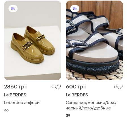
2860 грн
600 грн
2
1
Le'BERDES
Le'BERDES
Leberdes лофери
Сандалии/женские/беж/
черный/лето/удобные
36
39