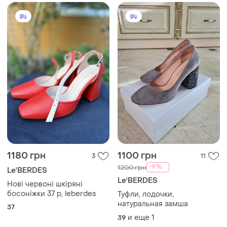
1180 грн
1100 грн
3
11
-9%
1200 грн
Le'BERDES
Le'BERDES
Нові червоні шкіряні
босоніжки 37 р, leberdes
Туфли, лодочки,
натуральная замша
37
и еще
1
39