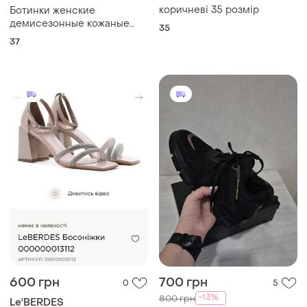
коричневі 35 розмір
Ботинки женские
демисезонные кожаные
35
черные 37 р
37
600 грн
700 грн
0
5
-13%
800 грн
Le'BERDES