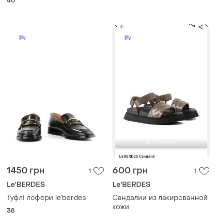
40
1450 грн
600 грн
1
1
Le'BERDES
Le'BERDES
Туфлі лофери le’berdes
Сандалии из лакированной
кожи
38