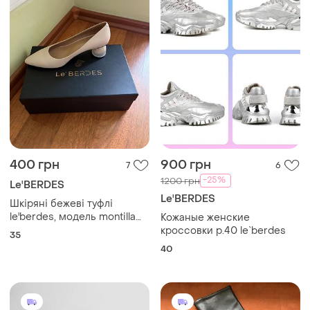
400 грн
900 грн
7
6
-25%
1200 грн
Le'BERDES
Le'BERDES
Шкіряні бежеві туфлі
le'berdes, модель montilla
Кожаные женские
(розмір 35) – ідеальний
кроссовки р.40 le`berdes
35
стан!
40