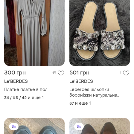
300 грн
501 грн
19
1
Le'BERDES
Le'BERDES
Платье платье в пол
Leberdes шльопки
босоніжки натуральна
и еще
1
34 / XS / 42
шкіра
и еще
1
37