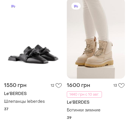
1550 грн
1600 грн
12
13
Le'BERDES
1440 грн с 10 авг.
Шлепанцы leberdes
Le'BERDES
37
Ботинки зимние
39