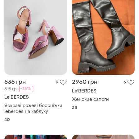
536 грн
2950 грн
9
6
-35%
815 грн
Le'BERDES
Le'BERDES
Женские сапоги
Яскраві рожеві босоніжки
38
leberdes на каблуку
40