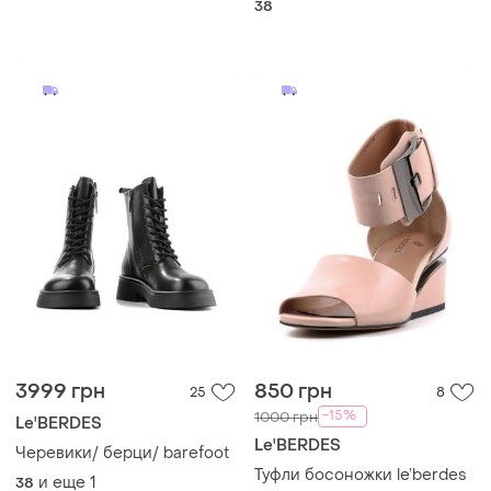
38
3999 грн
850 грн
25
8
-15%
1000 грн
Le'BERDES
Le'BERDES
Черевики/ берци/ barefoot
Туфли босоножки le’berdes
и еще
1
38