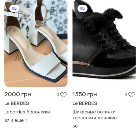
2000 грн
1550 грн
3
4
Le'BERDES
Le'BERDES
Leberdes босоніжки
Шикарные ботинки,
кроссовки женские
и еще
1
37
38