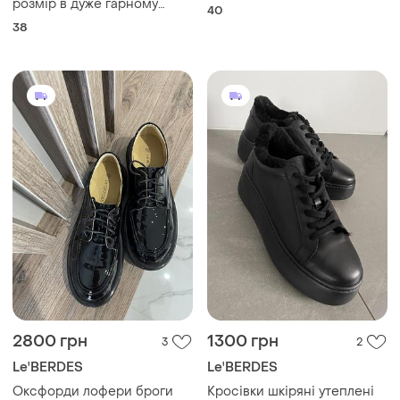
розмір в дуже гарному
40
пудровому кольорі
38
2800 грн
1300 грн
3
2
Le'BERDES
Le'BERDES
Оксфорди лофери броги
Кросівки шкіряні утеплені