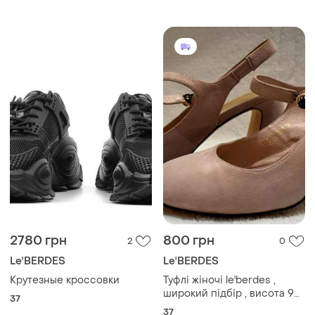
2780 грн
800 грн
2
0
Le'BERDES
Le'BERDES
Крутезные кроссовки
Туфлі жіночі le'berdes ,
широкий підбір , висота 9
37
см , колір пудра , замша
37