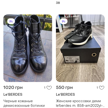
38
1020 грн
550 грн
1
1
Le'BERDES
Le'BERDES
Черные кожаные
Женские кроссовки деми
демисезонные ботинки
le'berdes m. 858-am2022yl-