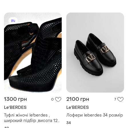
1300 грн
2100 грн
0
7
Le'BERDES
Le'BERDES
Туфлі жіночі le'berdes ,
Лофери leberdes 34 розмір
широкий підбір ,висота 12
34
см , колір чорний , замша