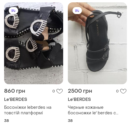
860 грн
2500 грн
0
0
Le'BERDES
Le'BERDES
Босоніжки leberdes на
Черные кожаные
товстій платформі
босоножки le' berdes с
тонкими регулируемыми
38
38
ремешками