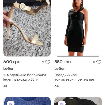
600 грн
550 грн
9
11
LeGer
LeGer
✨ модельные босоножки
Праздничное
leger нат.кожа р.38 ✨
асимметричное платье
38
ХS