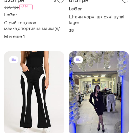
325 грн
615 грн
3
4
-8%
350 грн
LeGer
LeGer
Штани чорні шкіряні цупкі
leger
Сірий топ,своа
майка,спортивна майка(л/
38
хл)
и еще
1
M