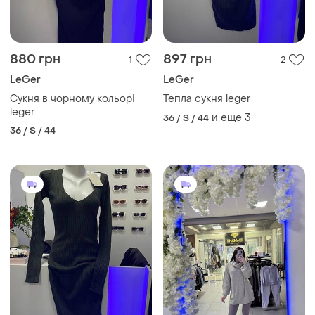
880 грн
897 грн
1
2
LeGer
LeGer
Сукня в чорному кольорі
Тепла сукня leger
leger
и еще
3
36 / S / 44
36 / S / 44