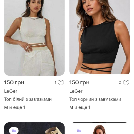
150 грн
150 грн
1
0
LeGer
LeGer
Топ білий з завʼязками
Топ чорний з завʼязками
и еще
1
и еще
1
M
M