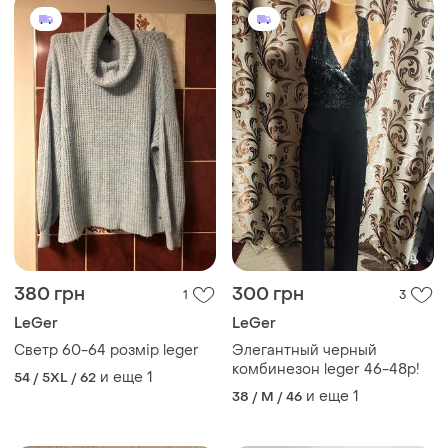
380 грн
300 грн
1
3
LeGer
LeGer
Светр 60-64 розмір leger
Элегантный черный
комбинезон leger 46-48р!
и еще
1
54 / 5XL / 62
и еще
1
38 / M / 46