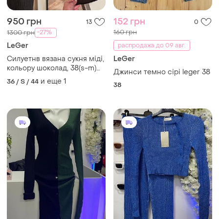
950 грн
152 грн
13
0
160 грн
-27%
1300 грн
LeGer
распродажа до 09 авг.
Силуетнв вязана сукня міді,
LeGer
кольору шоколад, 38(s-m)
Джинси темно сірі leger 38
неймовірна
и еще
1
36 / S / 44
38