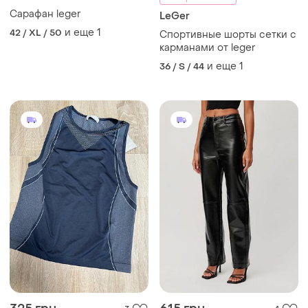
Сарафан leger
LeGer
и еще
1
42 / XL / 50
Спортивные шорты сетки с
карманами от leger
и еще
1
36 / S / 44