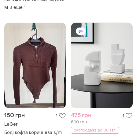
розмір м стиль оверсайз
и еще
1
M
150 грн
475 грн
4
1
500 грн
LeGer
распродажа до 08 авг.
Боді кофта коричнева s/m