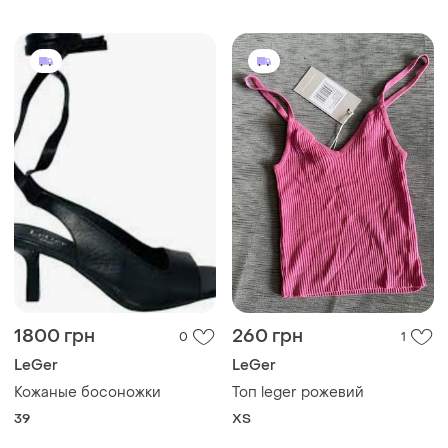
1800 грн
260 грн
0
1
LeGer
LeGer
Кожаные босоножки
Топ leger рожевий
39
ХS