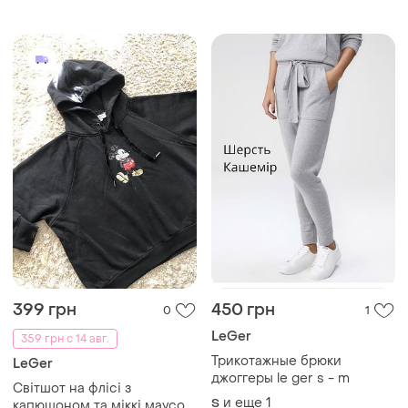
399 грн
450 грн
0
1
LeGer
359 грн с 14 авг.
Трикотажные брюки
LeGer
джоггеры le ger s - m
Світшот на флісі з
и еще
1
S
капюшоном та міккі маусом