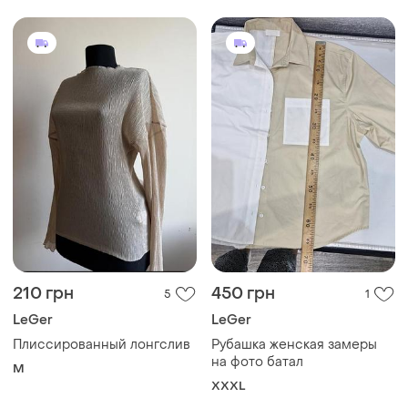
210 грн
450 грн
5
1
LeGer
LeGer
Плиссированный лонгслив
Рубашка женская замеры
на фото батал
M
XXXL