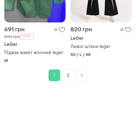
691 грн
820 грн
0
0
-19%
850 грн
LeGer
LeGer
Лижні штани leger
Піджак жакет жіночий leger
40 / L / 48
M
1
2
>