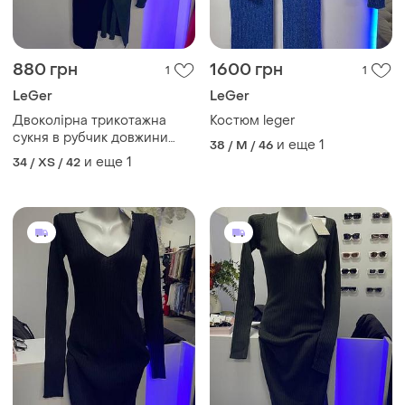
880 грн
1600 грн
1
1
LeGer
LeGer
Двоколірна трикотажна
Костюм leger
сукня в рубчик довжини
и еще
1
38 / M / 46
міді від leger 🖤💚
и еще
1
34 / XS / 42