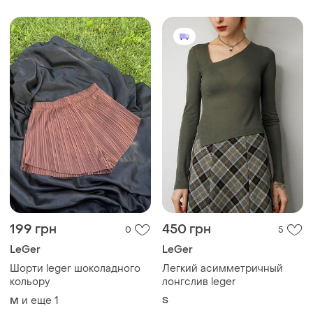
199 грн
450 грн
0
5
LeGer
LeGer
Шорти leger шоколадного
Легкий асимметричный
кольору
лонгслив leger
и еще
1
S
M