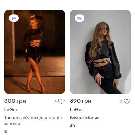
300 грн
390 грн
4
0
LeGer
LeGer
Топ на завʼязках для танців
Блузка жіноча
жіночій
40
S