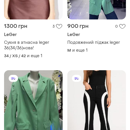
1300 грн
900 грн
3
0
LeGer
LeGer
Сукня в атнасна leger
Подовжений піджак leger
36(34/36)нова!
и еще
1
M
и еще
1
34 / XS / 42