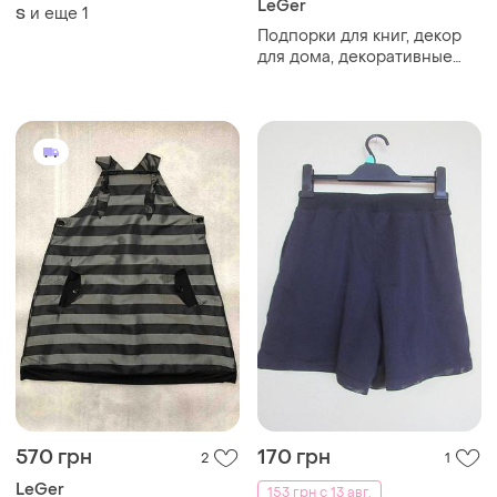
LeGer
и еще
1
S
Подпорки для книг, декор
для дома, декоративные
фигуры
570 грн
170 грн
2
1
LeGer
153 грн с 13 авг.