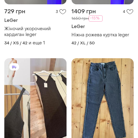
729 грн
1409 грн
3
4
-15%
1650 грн
LeGer
LeGer
Жіночий укорочений
кардиган leger
Ніжна рожева куртка leger
и еще
1
34 / XS / 42
42 / XL / 50