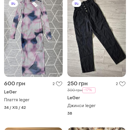
600 грн
250 грн
2
2
-17%
300 грн
LeGer
LeGer
Плаття leger
Джинси leger
34 / XS / 42
38