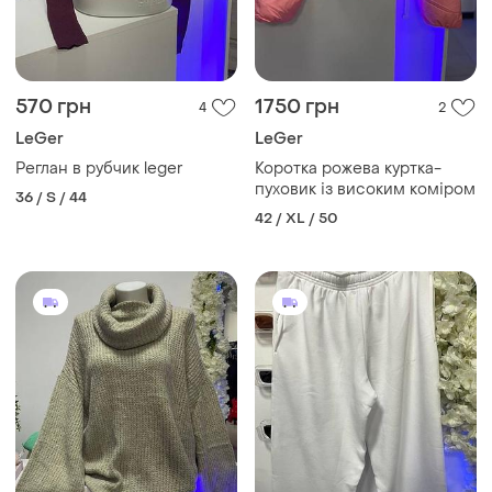
570 грн
1750 грн
4
2
LeGer
LeGer
Реглан в рубчик leger
Коротка рожева куртка-
пуховик із високим коміром
36 / S / 44
42 / XL / 50