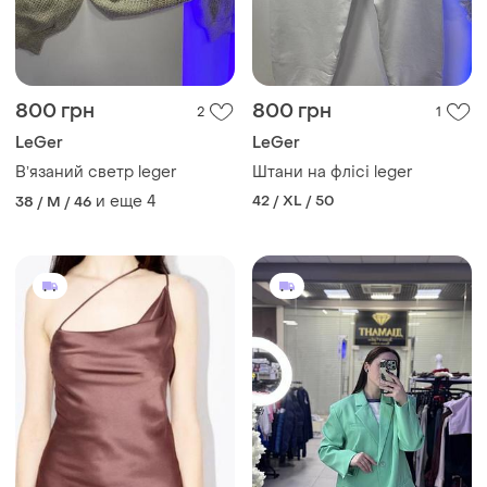
800 грн
800 грн
2
1
LeGer
LeGer
Вʼязаний светр leger
Штани на флісі leger
и еще
4
42 / XL / 50
38 / M / 46