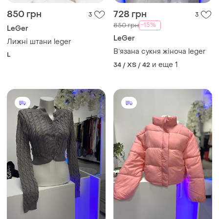
850 грн
728 грн
3
3
-15%
850 грн
LeGer
LeGer
Лижні штани leger
Вʼязана сукня жіноча leger
L
и еще
1
34 / XS / 42