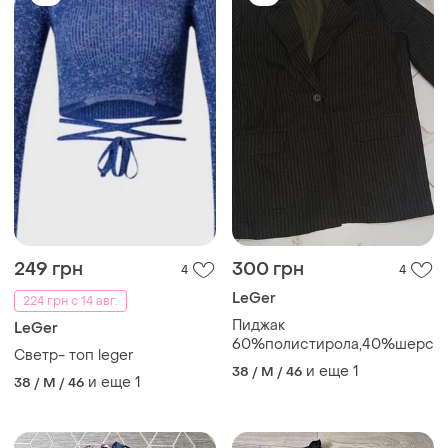
249 грн
300 грн
4
4
LeGer
224 грн с 14 авг.
Пиджак
LeGer
60%полистирола,40%шерст
Светр- топ leger
и еще
1
38 / M / 46
и еще
1
38 / M / 46