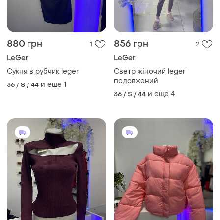
880 грн
856 грн
1
2
LeGer
LeGer
Сукня в рубчик leger
Светр жіночий leger
подовжений
и еще
1
36 / S / 44
и еще
4
36 / S / 44