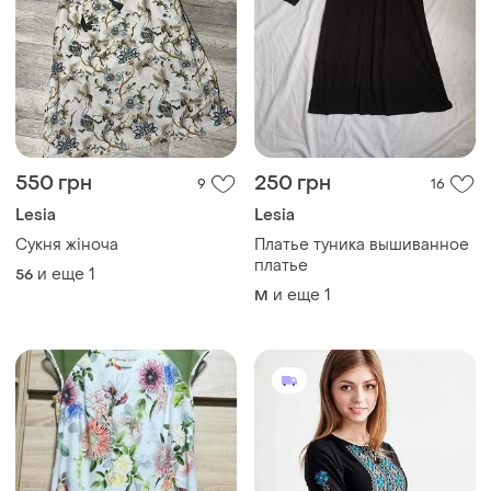
550 грн
250 грн
9
16
Lesia
Lesia
Сукня жіноча
Платье туника вышиванное
платье
и еще
1
56
и еще
1
M