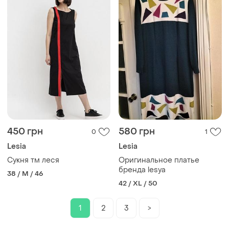
450 грн
580 грн
0
1
Lesia
Lesia
Сукня тм леся
Оригинальное платье
бренда lesya
38 / M / 46
42 / XL / 50
1
2
3
>