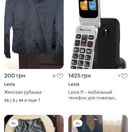
200 грн
1425 грн
0
1
Lesia
Lesia
Женская рубашка
Lesia f1 - мобильный
телефон для пожилых
и еще
1
36 / S / 44
людей, батарея 1000 мач,
большие кнопки, кнопка
sos, bluetooth, fm-радио
-читать описание