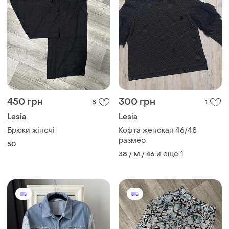
450 грн
300 грн
8
1
Lesia
Lesia
Брюки жіночі
Кофта женская 46/48
размер
50
и еще
1
38 / M / 46