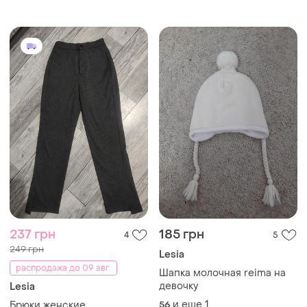
237 грн
185 грн
4
5
249 грн
Lesia
распродажа до 09 авг.
Шапка молочная reima на
девочку
Lesia
и еще
1
Брюки женские
56