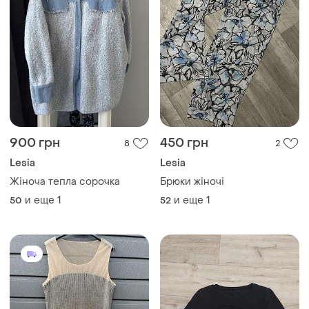
900 грн
450 грн
8
2
Lesia
Lesia
Жіноча тепла сорочка
Брюки жіночі
и еще
1
и еще
1
50
52