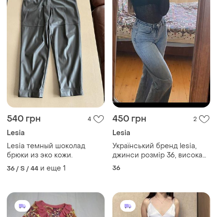
540 грн
450 грн
4
2
Lesia
Lesia
Lesia темный шоколад
Український бренд lesia,
брюки из эко кожи.
джинси розмір 36, висока
посадка
и еще
1
36
36 / S / 44