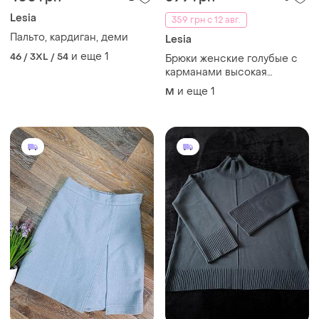
Lesia
359 грн с 12 авг.
Пальто, кардиган, деми
Lesia
и еще
1
46 / 3XL / 54
Брюки женские голубые с
карманами высокая
посадка, штаны женские
и еще
1
M