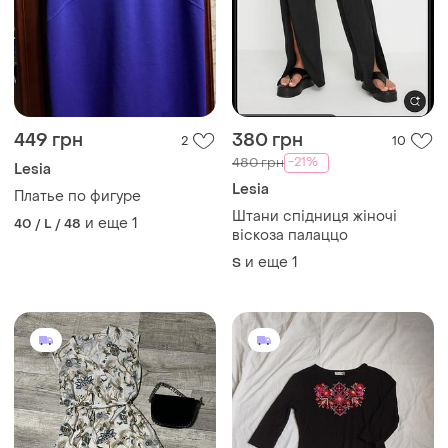
449 грн
380 грн
2
10
-21%
480 грн
Lesia
Lesia
Платье по фигуре
Штани спідниця жіночі
и еще
1
40 / L / 48
віскоза палаццо
и еще
1
S