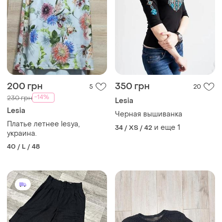
200 грн
350 грн
5
20
-14%
230 грн
Lesia
Lesia
Черная вышиванка
Платье летнее lesya,
и еще
1
34 / XS / 42
украина.
40 / L / 48