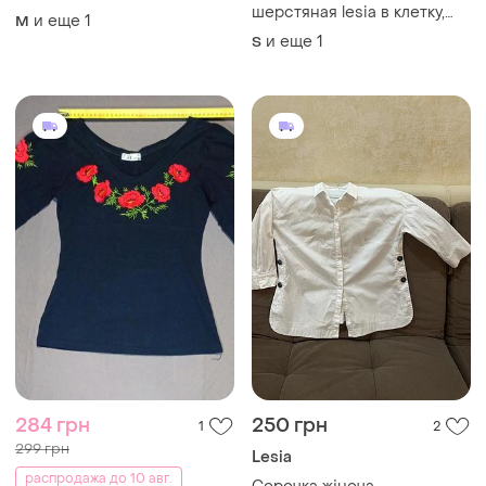
шерстяная lesia в клетку,
и еще
1
M
размер s-m, 42
и еще
1
S
284 грн
250 грн
1
2
299 грн
Lesia
распродажа до 10 авг.