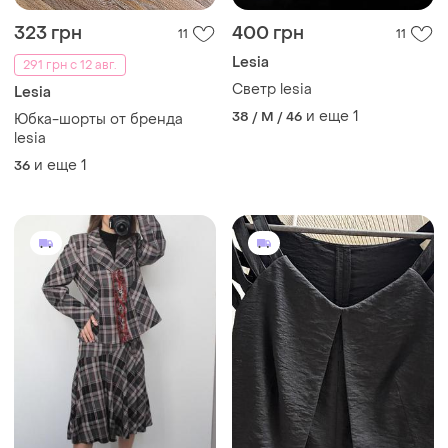
323 грн
400 грн
11
11
Lesia
291 грн с 12 авг.
Светр lesia
Lesia
и еще
1
38 / M / 46
Юбка-шорты от бренда
lesia
и еще
1
36