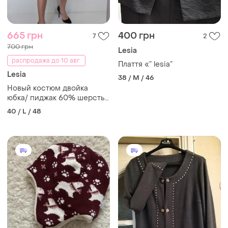
665 грн
400 грн
7
2
700 грн
Lesia
распродажа до 10 авг.
Плаття «” lesia”
Lesia
38 / M / 46
Новый костюм двойка
юбка/ пиджак 60% шерсть
💣
40 / L / 48