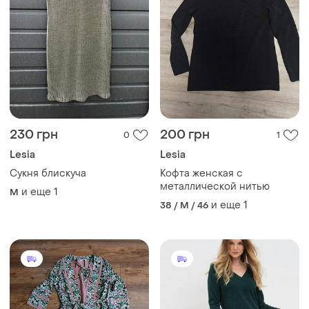
230 грн
200 грн
0
1
Lesia
Lesia
Сукня блискуча
Кофта женская с
металлической нитью
и еще
1
M
и еще
1
38 / M / 46