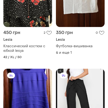
450 грн
350 грн
2
0
Lesia
Lesia
Классический костюм с
Футболка-вишиванка
юбкой lesya
и еще
1
S
42 / XL / 50