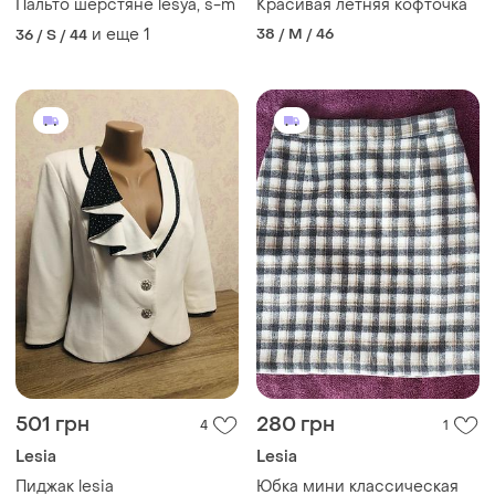
Пальто шерстяне lesya, s-m
Красивая летняя кофточка
и еще
1
38 / M / 46
36 / S / 44
501 грн
280 грн
4
1
Lesia
Lesia
Пиджак lesia
Юбка мини классическая