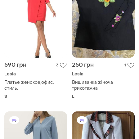
590 грн
250 грн
3
1
Lesia
Lesia
Платье женское,офис.
Вишиванка жіноча
стиль.
трикотажна
S
L