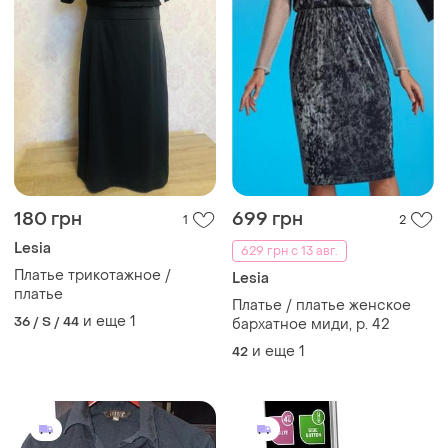
180 грн
699 грн
1
2
Lesia
629 грн с 13 авг.
Платье трикотажное /
Lesia
платье
Платье / платье женское
и еще
1
36 / S / 44
бархатное миди, р. 42
и еще
1
42