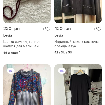
250 грн
450 грн
1
1
Lesia
Lesia
Шапка зимняя, теплая
Нарядный жакет/ кофточка
шапуля для малышей
бренда lesya
и еще
1
42 / XL / 50
46