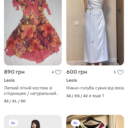
890 грн
600 грн
4
5
Lesia
Lesia
Легкий літній костюм зі
Ніжно-голуба сукня від lesia
спідницею / натуральний
и еще
1
34 / XS / 42
шовк
42 / XL / 50