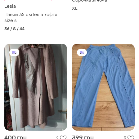
Сорочка жіноча
Lesia
XL
Плечи 35 см lesia кофта
size s
36 / S / 44
400 грн
399 грн
2
3