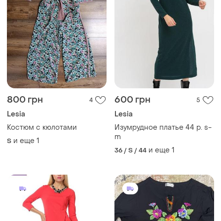
800 грн
600 грн
4
5
Lesia
Lesia
Костюм с кюлотами
Изумрудное платье 44 р. s-
m
и еще
1
S
и еще
1
36 / S / 44