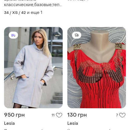
классические,базовые,теплые
высокая посадка
и еще
1
34 / XS / 42
950 грн
130 грн
11
7
Lesia
Lesia