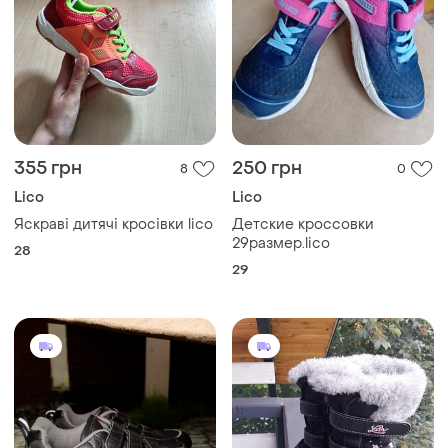
355 грн
250 грн
8
0
Lico
Lico
Яскраві дитячі кросівки lico
Детские кроссовки
29размер.lico
28
29