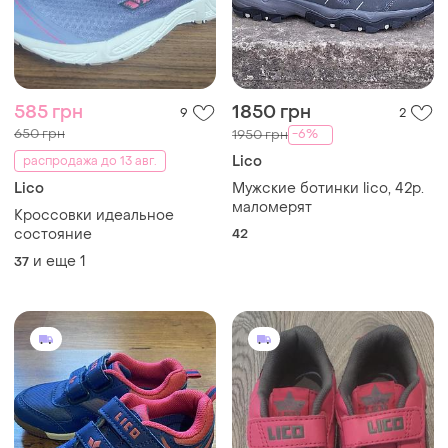
585 грн
1850 грн
9
2
650 грн
-6%
1950 грн
Lico
распродажа до 13 авг.
Lico
Мужские ботинки lico, 42р.
маломерят
Кроссовки идеальное
состояние
42
и еще
1
37