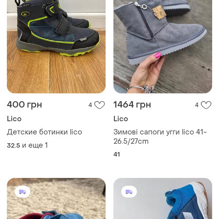
400 грн
1464 грн
4
4
Lico
Lico
Детские ботинки lico
Зимові сапоги угги lico 41-
26.5/27cm
и еще
1
32.5
41