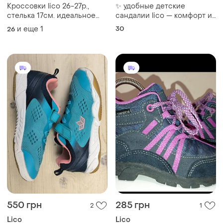
Кроссовки lico 26-27р.,
✨ удобные детские
стелька 17см. идеальное
сандалии lico — комфорт и
состояние.
стиль для активного лета ✨
и еще
1
30
26
550 грн
285 грн
2
1
Lico
Lico