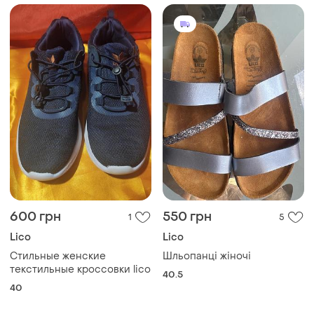
600 грн
550 грн
1
5
Lico
Lico
Стильные женские
Шльопанці жіночі
текстильные кроссовки lico
40.5
40