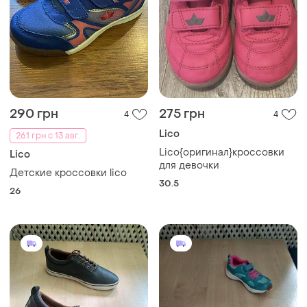
290 грн
275 грн
4
4
Lico
261 грн с 13 авг.
Lico{оригинал}кроссовки
Lico
для девочки
Детские кроссовки lico
30.5
26