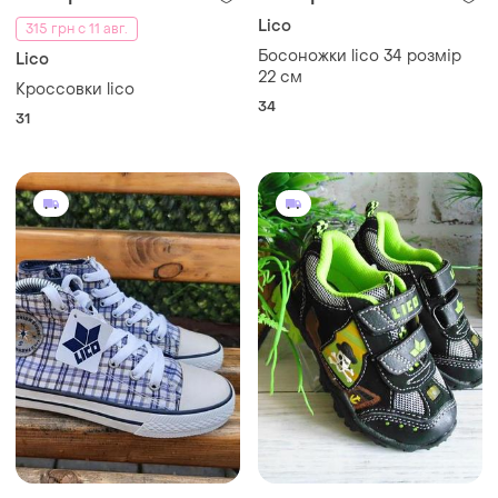
Lico
315 грн с 11 авг.
Босоножки lico 34 розмір
Lico
22 см
Кроссовки lico
34
31