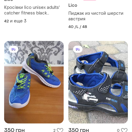
Lico
Кросівки lico unisex adults'
catcher fitness black
Пиджак из чистой шерсти
350042 оригінал нові
австрия
и еще
3
42
розмір 42, 43,45
40 /L / 48
350 грн
350 грн
2
0