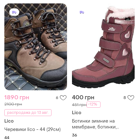
1890 грн
400 грн
6
8
2100 грн
-12%
451 грн
Lico
распродажа до 13 авг.
Lico
Ботинки зимние на
мембране, ботинки,
Черевики lico - 44 (29см)
сапожки 36 размер 23.5 см
36
44