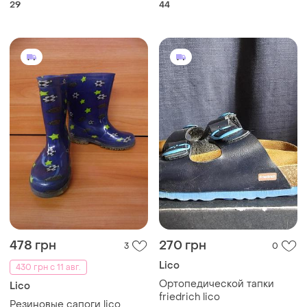
29
44
бренда lico оригинал,
новые
478 грн
270 грн
3
0
Lico
430 грн с 11 авг.
Ортопедической тапки
Lico
friedrich lico
Резиновые сапоги lico