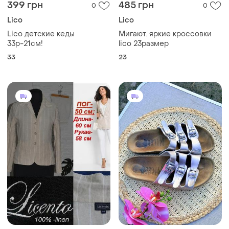
399 грн
485 грн
0
0
Lico
Lico
Lico детские кеды
Мигают. яркие кроссовки
33р-21см!
lico 23размер
33
23