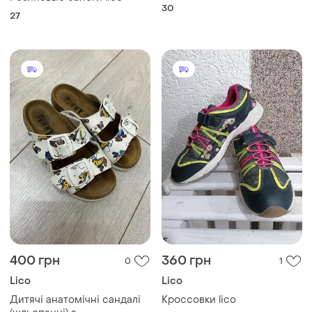
30
27
400 грн
360 грн
0
1
Lico
Lico
Дитячі анатомічні сандалі
Кроссовки lico