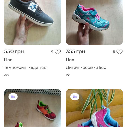
550 грн
355 грн
9
8
Lico
Lico
Темно-сині кеди lico
Дитячі кросівки lico
38
26