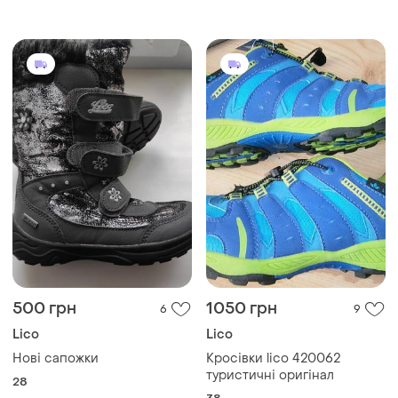
500 грн
1050 грн
6
9
Lico
Lico
Нові сапожки
Кросівки lico 420062
туристичні оригінал
28