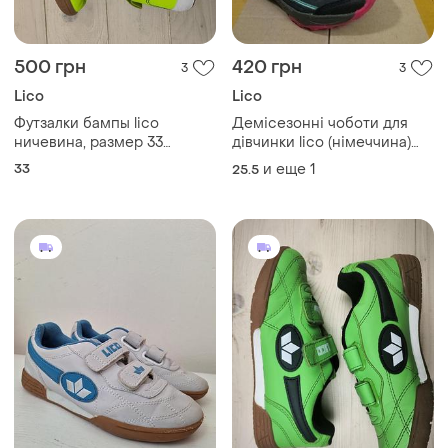
500 грн
420 грн
3
3
Lico
Lico
Футзалки бампы lico
Демісезонні чоботи для
ничевина, размер 33
дівчинки lico (німеччина)
(стелька 21 см) стан добрый
#1206
33
и еще
1
25.5