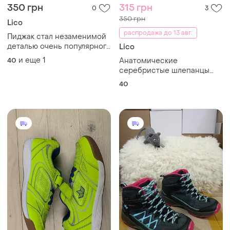
350 грн
315 грн
0
3
350 грн
Lico
распродажа до 13 авг.
Пиджак стал незаменимой
деталью очень популярного
Lico
стиля кэжуал❗ 💄
и еще
1
40
Анатомические
серебристые шлепанцы
lico 40р
40