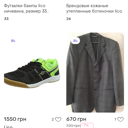
Футзалки бампы lico
Брендовые кожаные
ничевина, размер 33
утепленные ботиночки lico.
(стелька 21 см) стан супер
33
26
1550 грн
670 грн
2
1
-7%
720 грн
Lico