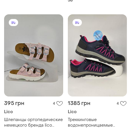
38
395 грн
1385 грн
4
4
Lico
Lico
Шлепанцы ортопедические
Треккинговые
немецкого бренда lico
водонепроницаемые
новые
кроссовки немецкого