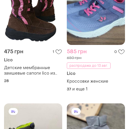
475 грн
585 грн
1
0
650 грн
Lico
распродажа до 13 авг.
Детские мембранные
замшевые сапоги lico из
Lico
германии
28
Кроссовки женские
и еще
1
37