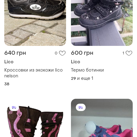
640 грн
600 грн
0
1
Lico
Lico
Кроссовки из экокожи lico
Термо ботинки
nelson
и еще
1
29
38