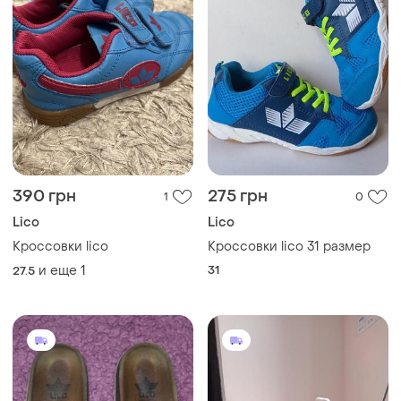
390 грн
275 грн
1
0
Lico
Lico
Кроссовки lico
Кроссовки lico 31 размер
и еще
1
31
27.5