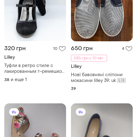
320 грн
650 грн
10
4
Lilley
585 грн с 10 авг.
Туфли в ретро стиле с
Lilley
лакированным т-ремешком
Нові бавовняні сліпони
✂️lilley 📍размер 6 (по факту
и еще
1
38
мокасини lilley 39; uk 🇬🇧
38, на широкую стопу)
39