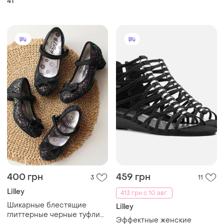
41
400 грн
459 грн
3
11
Lilley
413 грн с 10 авг.
Шикарные блестящие
Lilley
глиттерные черные туфли
Эффектные женские