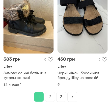
383 грн
450 грн
0
5
Lilley
Lilley
Зимово осінні ботінки з
Чорні жіночі босоніжки
хутром шкіряні
бренду lilley на плоскій
підошві
и еще
1
8
34
1
2
3
>