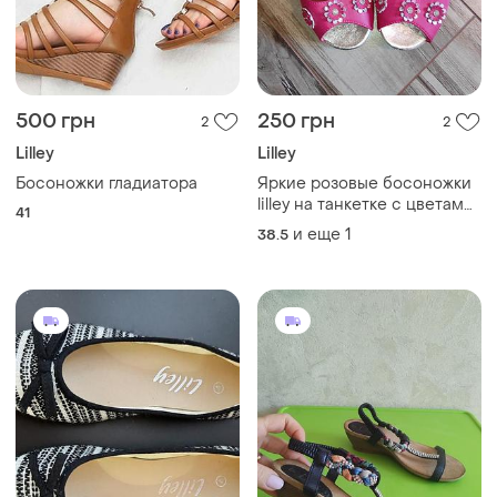
500 грн
250 грн
2
2
Lilley
Lilley
Босоножки гладиатора
Яркие розовые босоножки
lilley на танкетке с цветами,
41
р. 39 (стелька 24.5 см)
и еще
1
38.5