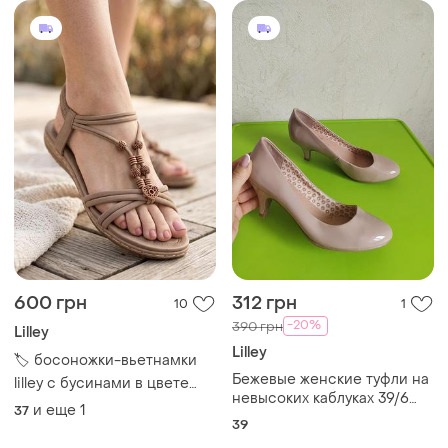
600 грн
312 грн
10
1
-20%
390 грн
Lilley
Lilley
​🏷️ босоножки-вьетнамки
Бежевые женские туфли на
lilley с бусинами в цвете
невысоких каблуках 39/6
кофе с молоком (р. 37-38 /
и еще
1
37
размера от бренда lilley
24 см)
39