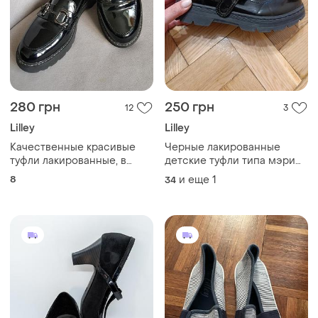
280 грн
250 грн
12
3
Lilley
Lilley
Качественные красивые
Черные лакированные
туфли лакированные, в
детские туфли типа мэри
отличном состоянии, длина
джейн на массивной
8
и еще
1
34
стельки 26,5см, ширина
подошве, цветущие туфли
стельки 8,5см, толстая
lilley р. 34_35 22.5см лоферы
подошва 2см, каблук 3см
стильные