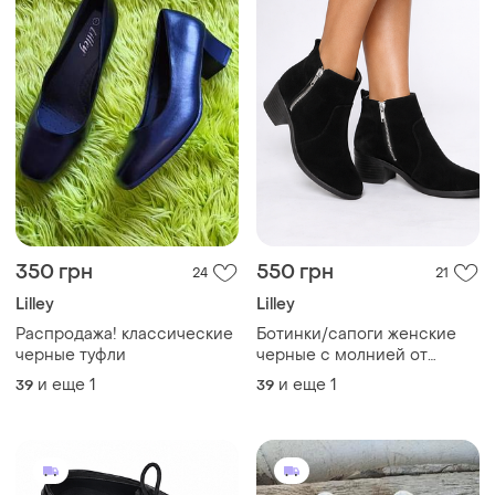
350 грн
550 грн
24
21
Lilley
Lilley
Распродажа! классические
Ботинки/сапоги женские
черные туфли
черные с молнией от
бренда lilley 6
и еще
1
и еще
1
39
39