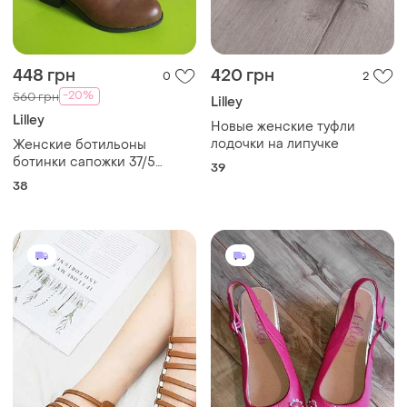
448 грн
420 грн
0
2
-20%
560 грн
Lilley
Lilley
Новые женские туфли
лодочки на липучке
Женские ботильоны
ботинки сапожки 37/5
39
размера от бренда lilley
38