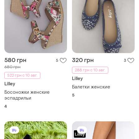
580 грн
320 грн
5
3
680 грн
288 грн с 10 авг.
522 грн с 10 авг.
Lilley
Lilley
Балетки женские
Босоножки женские
5
эспадрильи
4