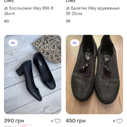
Lilley
Lilley
🧊 босоножки lilley 896 8
🧊 балетки lilley кружевные
26cm
39 25см
40
39
390 грн
450 грн
6
4