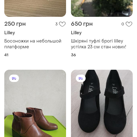
250 грн
650 грн
3
0
Lilley
Lilley
Босоножки на небольшой
Шкіряні туфлі брогі lilley
платформе
устілка 23 см стан нових!
41
36