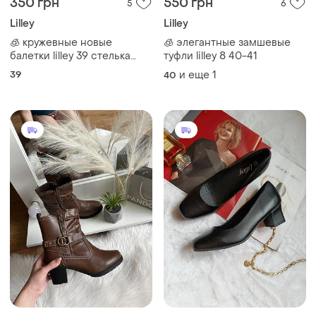
350 грн
550 грн
5
6
Lilley
Lilley
🧊 кружевные новые
🧊 элегантные замшевые
балетки lilley 39 стелька
туфли lilley 8 40-41
25см 8см
39
и еще
1
40