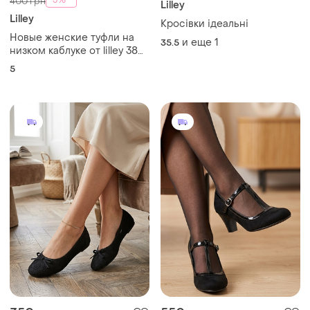
-3%
400 грн
Lilley
Lilley
Кросівки ідеальні
Новые женские туфли на
и еще
1
35.5
низком каблуке от lilley 38
размер (5)
5