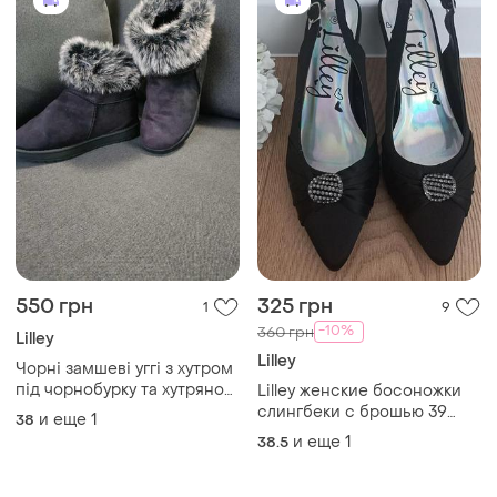
550 грн
325 грн
1
9
-10%
360 грн
Lilley
Lilley
Чорні замшеві уггі з хутром
під чорнобурку та хутряною
Lilley женские босоножки
устілкою розмір 38 від lilley
слингбеки с брошью 39
и еще
1
38
размер стелька-26
и еще
1
38.5