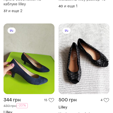
каблуке lilley
и еще
1
40
и еще
2
37
344 грн
500 грн
15
4
-20%
430 грн
Lilley
Lilley