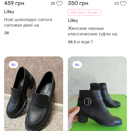
459 грн
350 грн
28
52
Lilley
315 грн с 10 авг.
Нові шоколадні сапоги
Lilley
сапожки демі на
Женские черные
невеликому каблуку чоботи
38
классические туфли на
ботінки 6 розмір 38 24,5см
низком кольца lilley
и еще
1
38.5