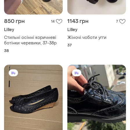
850 грн
1143 грн
14
7
Lilley
Lilley
Стильні осінні коричневі
Жіночі чоботи угги
ботінки черевики, 37-38р
37
38