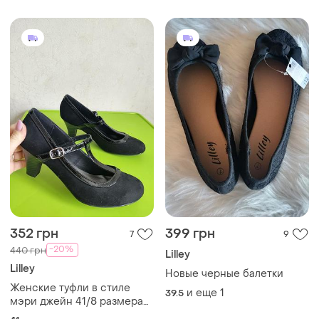
352 грн
399 грн
7
9
-20%
440 грн
Lilley
Lilley
Новые черные балетки
Женские туфли в стиле
и еще
1
39.5
мэри джейн 41/8 размера
от бренда lilley