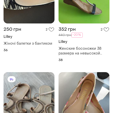
250 грн
352 грн
2
2
-20%
440 грн
Lilley
Lilley
Жіночі балетки з бантиком
Женские босоножки 38
36
размера на невысокой
танкетке от бренда lilley
38