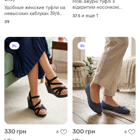
Нові ажурні туфлі з
відкритим носочком,
Удобные женские туфли на
розмір 38
невысоких каблуках 39/6
и еще
1
37.5
размера от бренда lilley
39
330 грн
300 грн
6
6