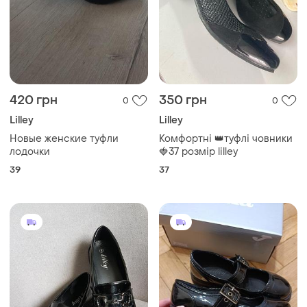
420 грн
350 грн
0
0
Lilley
Lilley
Новые женские туфли
Комфортні 👑туфлі човники
лодочки
🍓37 розмір lilley
39
37