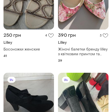
250 грн
390 грн
4
3
Lilley
Lilley
Босоножки женские
Жіночі балетки бренду lilley
з квітковим принтом та
41
оздобленням стразами.
39