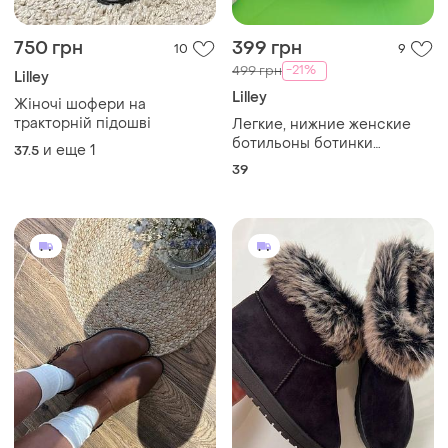
750 грн
399 грн
10
9
-21%
499 грн
Lilley
Lilley
Жіночі шофери на
тракторній підошві
Легкие, нижние женские
ботильоны ботинки
и еще
1
37.5
ботинки получёбки 39
39
размер от бренда lilley