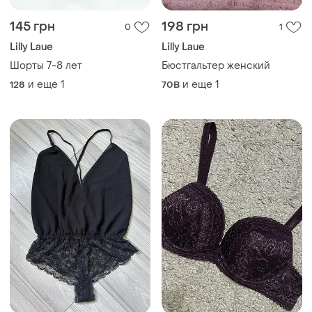
145 грн
198 грн
0
1
Lilly Laue
Lilly Laue
Шорты 7-8 лет
Бюстгальтер женский
и еще
1
и еще
1
128
70B