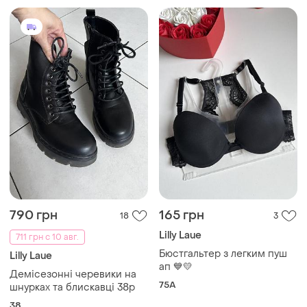
790 грн
165 грн
18
3
Lilly Laue
711 грн с 10 авг.
Бюстгальтер з легким пуш
Lilly Laue
ап 💙💛
Демісезонні черевики на
75A
шнурках та блискавці 38р
38