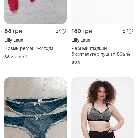
85 грн
150 грн
2
2
Lilly Laue
Lilly Laue
Новый реглан 1-2 года
Черный гладкий
бюстгальтер пуш ап 80а 🌺
и еще
1
86
80A