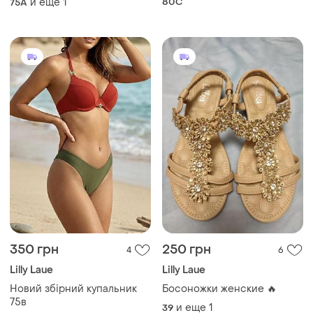
и еще
1
80C
75A
350 грн
250 грн
4
6
Lilly Laue
Lilly Laue
Новий збірний купальник
Босоножки женские 🔥
75в
и еще
1
39