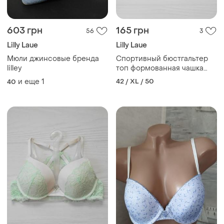
603 грн
165 грн
56
3
Lilly Laue
Lilly Laue
Мюли джинсовые бренда
Спортивный бюстгальтер
lilley
топ формованная чашка
85a 🌺
и еще
1
42 / XL / 50
40