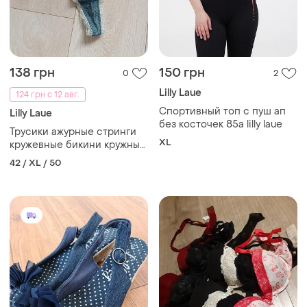
138 грн
150 грн
0
2
Lilly Laue
124 грн с 12 авг.
Спортивный топ с пуш ап
Lilly Laue
без косточек 85а lilly laue
Трусики ажурные стринги
XL
кружевные бикини кружные
танга lilly laue xl 14 42 50
42 / XL / 50