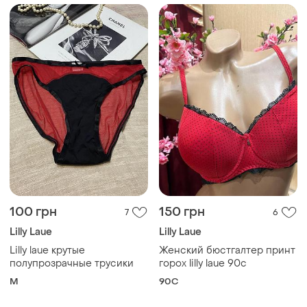
100 грн
150 грн
7
6
Lilly Laue
Lilly Laue
Lilly laue крутые
Женский бюстгалтер принт
полупрозрачные трусики
горох lilly laue 90с
M
90C