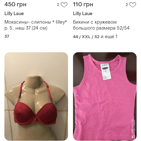
450 грн
110 грн
2
2
Lilly Laue
Lilly Laue
Мокасины- слипоны * lilley*
Бикини с кружевом
р. 5.. наш 37 (24 см)
большого размера 52/54
37
и еще
1
44 / XXL / 52