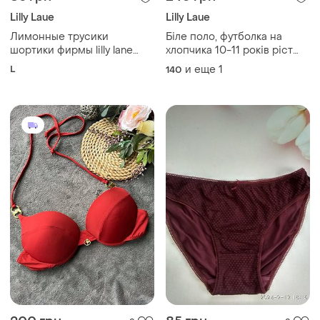
Lilly Laue
Lilly Laue
Лимонные трусики
Біле поло, футболка на
шортики фирмы lilly lane
хлопчика 10-11 років ріст
размер l
140-146, нові без бірки дов
L
и еще
1
140
59, шир 41