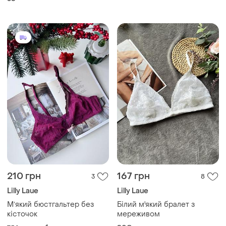
210 грн
167 грн
3
8
Lilly Laue
Lilly Laue
Мʼякий бюстгальтер без
Білий м'який бралет з
кісточок
мереживом