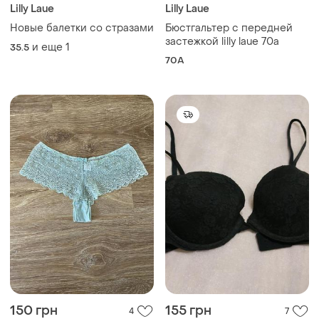
Lilly Laue
Lilly Laue
Новые балетки со стразами
Бюстгальтер с передней
застежкой lilly laue 70a
и еще
1
35.5
70A
150 грн
155 грн
4
7