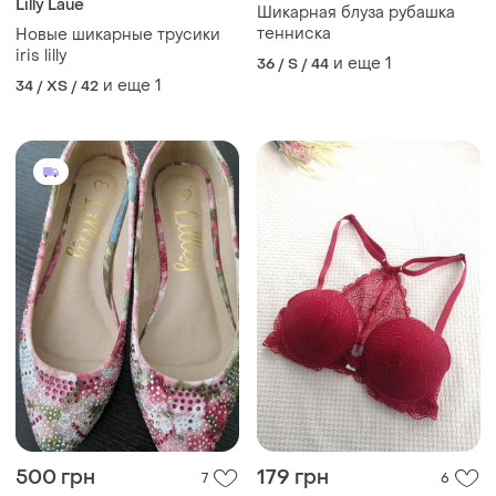
Lilly Laue
Шикарная блуза рубашка
тенниска
Новые шикарные трусики
iris lilly
и еще
1
36 / S / 44
и еще
1
34 / XS / 42
500 грн
179 грн
7
6