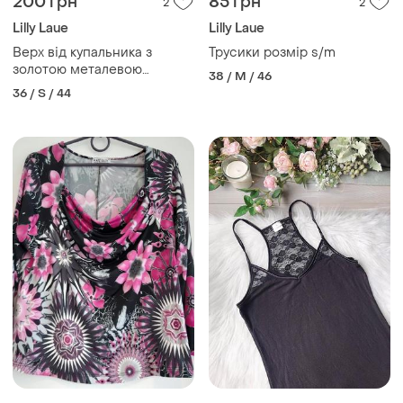
200 грн
85 грн
2
2
Lilly Laue
Lilly Laue
Верх від купальника з
Трусики розмір s/m
золотою металевою
38 / M / 46
фурнітурою
36 / S / 44