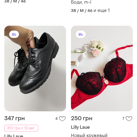
38 / M / 46
Боди, m-l
и еще
1
38 / M / 46
347 грн
250 грн
4
7
Lilly Laue
312 грн с 13 авг.
Новый кружевый
Lilly Laue