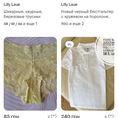
Lilly Laue
Lilly Laue
Шикарные, ажурные,
Новый черный бюстгальтер
березовые трусики
с кружевом на поролоне
70с
и еще
1
и еще
2
38 / M / 46
70C
85 грн
240 грн
2
6