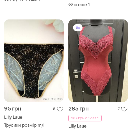
и еще
1
92
95 грн
285 грн
5
7
Lilly Laue
257 грн с 12 авг.
Трусики розмір m/l
Lilly Laue