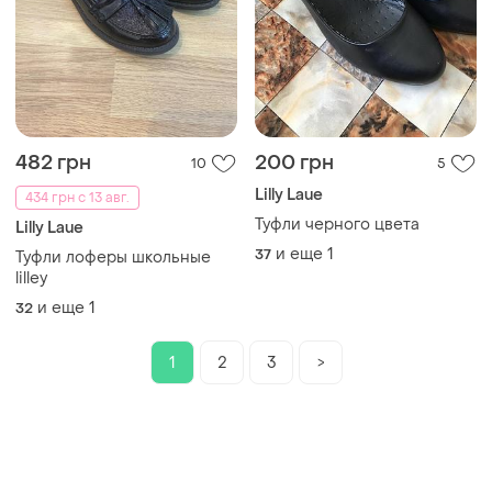
482 грн
200 грн
10
5
Lilly Laue
434 грн с 13 авг.
Туфли черного цвета
Lilly Laue
и еще
1
37
Туфли лоферы школьные
lilley
и еще
1
32
1
2
3
>