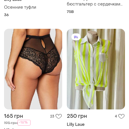
бюстгальтер с сердечками
Осенние туфли
с маг этикетками ❤️
75B
36
165 грн
250 грн
23
4
-16%
195 грн
Lilly Laue