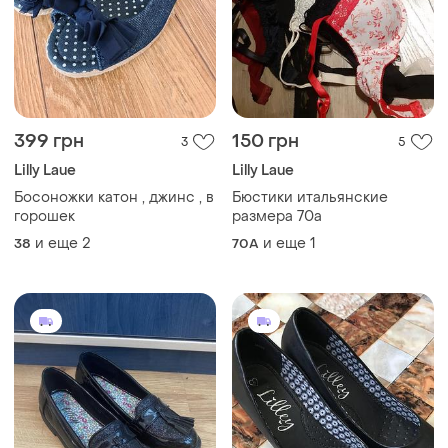
399 грн
150 грн
3
5
Lilly Laue
Lilly Laue
Босоножки катон , джинс , в
Бюстики итальянские
горошек
размера 70а
и еще
2
и еще
1
38
70A