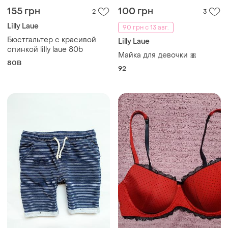
155 грн
100 грн
2
3
Lilly Laue
90 грн с 13 авг.
Бюстгальтер с красивой
Lilly Laue
спинкой lilly laue 80b
Майка для девочки 🎀
80B
92