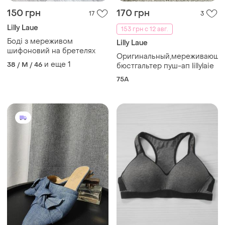
150 грн
170 грн
17
3
Lilly Laue
153 грн с 12 авг.
Боді з мереживом
Lilly Laue
шифоновий на бретелях
Оригинальный,мереживающи
и еще
1
38 / M / 46
бюстгальтер пуш-ап lillylaie
75A