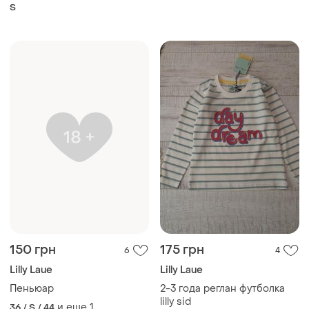
S
150 грн
175 грн
6
4
Lilly Laue
Lilly Laue
Пеньюар
2-3 года реглан футболка
lilly sid
и еще
1
36 / S / 44