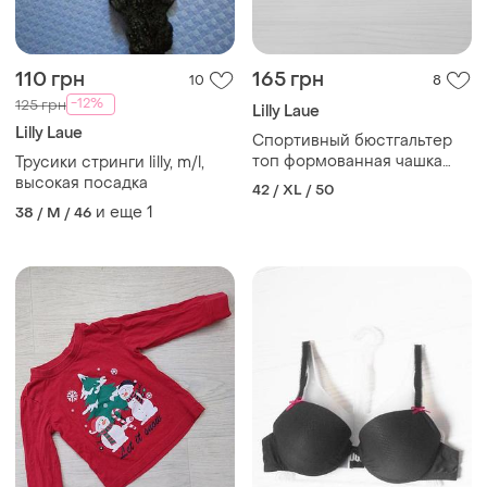
110 грн
165 грн
10
8
-12%
125 грн
Lilly Laue
Lilly Laue
Спортивный бюстгальтер
топ формованная чашка
Трусики стринги lilly, m/l,
85a 🌺
высокая посадка
42 / XL / 50
и еще
1
38 / M / 46