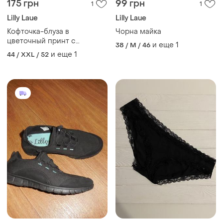
175 грн
99 грн
1
1
Lilly Laue
Lilly Laue
Кофточка-блуза в
Чорна майка
цветочный принт с
и еще
1
38 / M / 46
серебряным напылением,
и еще
1
44 / XXL / 52
размер 16/18