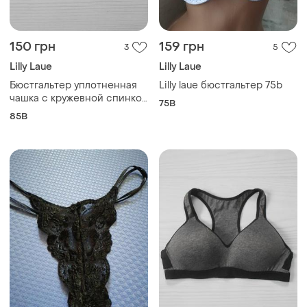
150 грн
159 грн
3
5
Lilly Laue
Lilly Laue
Бюстгальтер уплотненная
Lilly laue бюстгальтер 75b
чашка с кружевной спинкой
75B
85b 🌺
85B