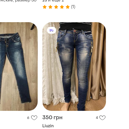
нские, размер 30
и еще
2
25
(1)
350 грн
6
4
Liuzin