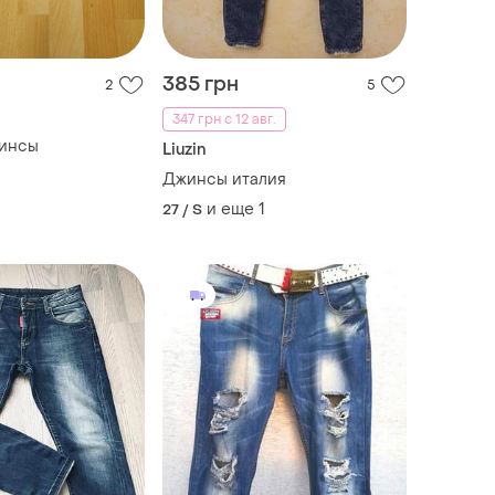
385 грн
2
5
347 грн с 12 авг.
инсы
Liuzin
Джинсы италия
и еще
1
27 / S