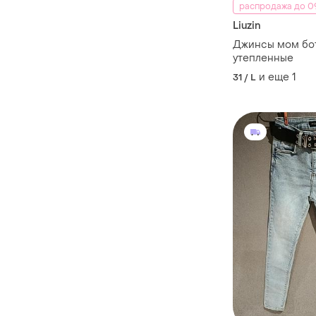
распродажа до 09
Liuzin
Джинсы мом бо
утепленные
и еще
1
31 / L