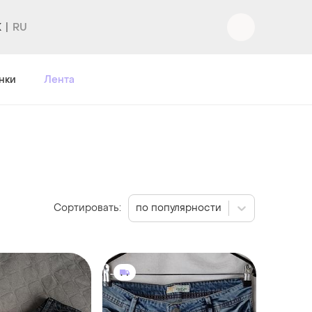
K
Вход
|
Регистрация
нки
Лента
Сортировать:
по популярности