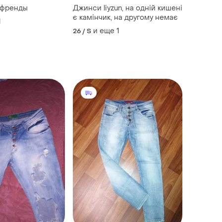
йфренды
Джинси liyzun, на одній кишені
є камінчик, на другому немає
1
и еще
1
26 / S