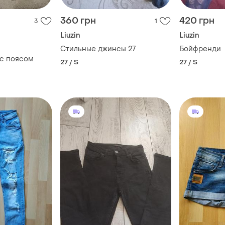
360 грн
420 грн
3
1
Liuzin
Liuzin
Стильные джинсы 27
Бойфренди
с поясом
27 / S
27 / S