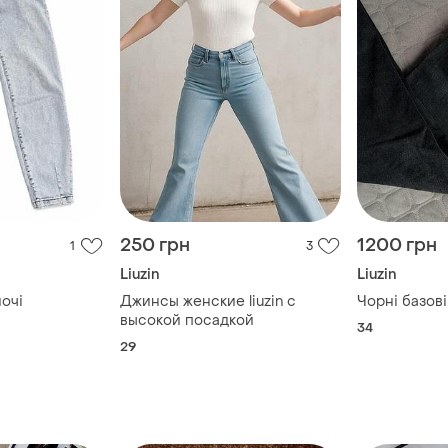
250 грн
1200 грн
1
3
Liuzin
Liuzin
очі
Джинсы женские liuzin с
Чорні базов
высокой посадкой
34
29