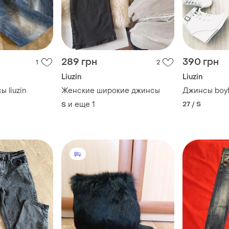
289 грн
390 грн
1
2
Liuzin
Liuzin
 liuzin
Женские широкие джинсы
Джинсы boyf
и еще
1
27 / S
S