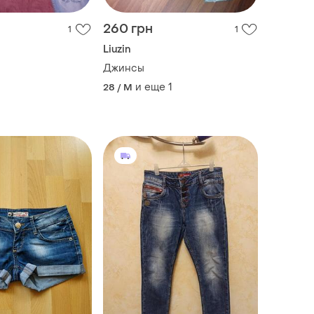
260 грн
1
1
Liuzin
Джинсы
и еще
1
28 / M