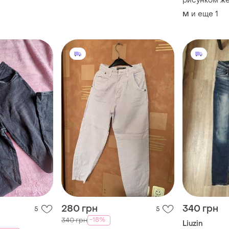
рисунком же
и еще
1
M
280 грн
340 грн
5
5
-18%
340 грн
Liuzin