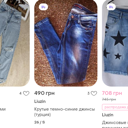
490 грн
708 грн
4
3
745 грн
Liuzin
распродажа д
ами
Крутые темно-синие джинсы
(турция)
Liuzin
26 / S
Джинсовые 