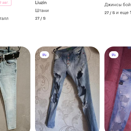
Liuzin
 авг.
Джинсы бо
Штани
и еще
27 / S
талл
27 / S