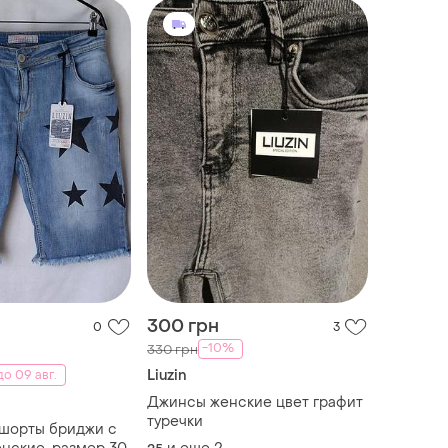
300 грн
0
3
-10%
330 грн
Liuzin
о 09 авг.
Джинсы женские цвет графит
туречки
шорты бриджи с