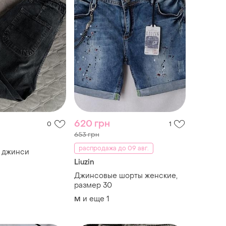
620 грн
0
1
653 грн
распродажа до 09 авг.
і джинси
Liuzin
Джинсовые шорты женские,
размер 30
и еще
1
M