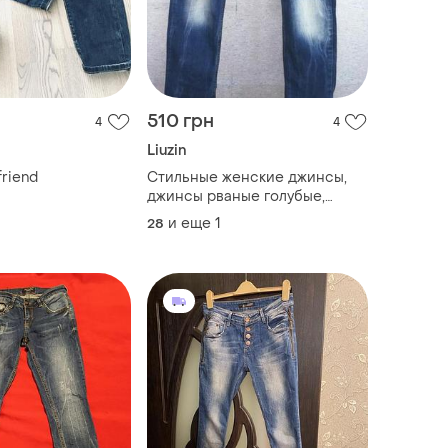
510 грн
4
4
Liuzin
riend
Стильные женские джинсы,
джинсы рваные голубые,
джинсы мом рванка
и еще
1
28