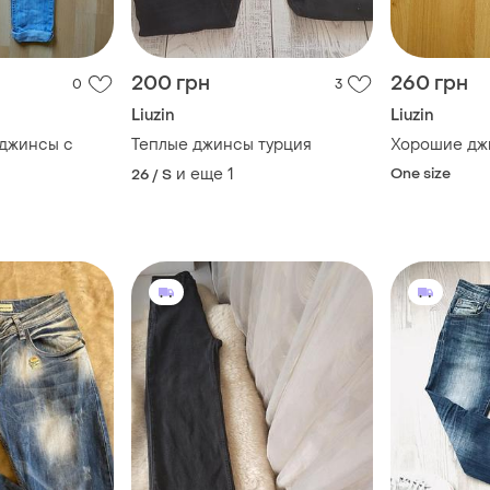
200 грн
260 грн
0
3
Liuzin
Liuzin
джинсы с
Теплые джинсы турция
Хорошие дж
и еще
1
One size
26 / S