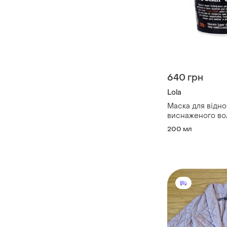
640 грн
Lola
Маска для відн
виснаженого вол
dream cream ma
200 мл
hidratante, 200 