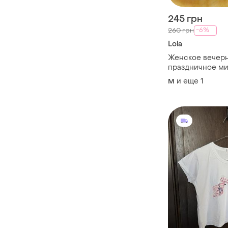
245 грн
-6%
260 грн
Lola
Женское вечер
праздничное ми
и еще
1
M