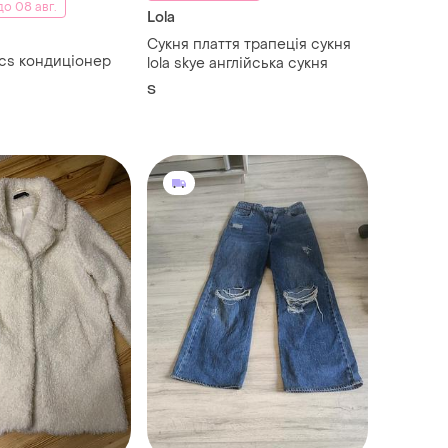
о 08 авг.
Lola
Сукня плаття трапеція сукня
ics кондиціонер
lola skye англійська сукня
S