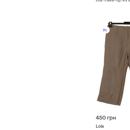
lola make-up из 
450 грн
Lola