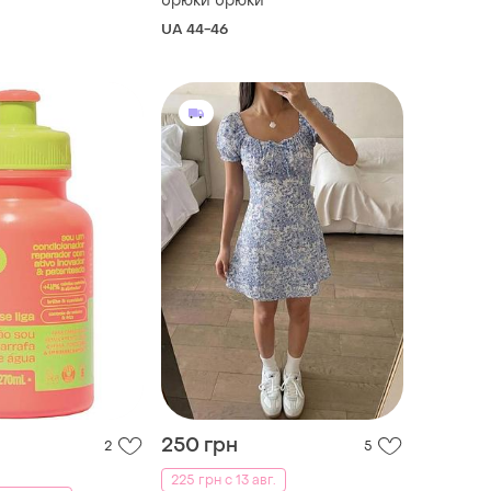
брюки брюки
UA 44-46
250 грн
2
5
225 грн с 13 авг.