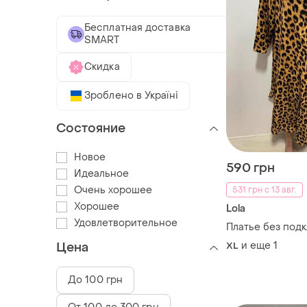
Бесплатная доставка
SMART
Скидка
Зроблено в Україні
Состояние
Новое
590 грн
Идеальное
Очень хорошее
531 грн с 13 авг.
Хорошее
Lola
Удовлетворительное
Платье без под
и еще
1
Цена
XL
До 100 грн