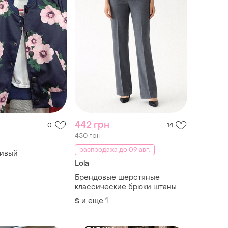
442 грн
0
14
450 грн
распродажа до 09 авг.
сивый
Lola
Брендовые шерстяные
классические брюки штаны
и еще
1
S