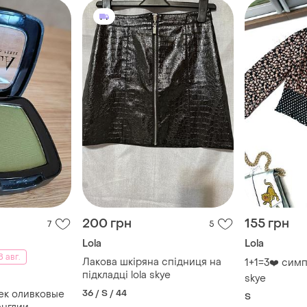
200 грн
155 грн
7
5
Lola
Lola
 авг.
Лакова шкіряна спідниця на
1+1=3❤️ симп
підкладці lola skye
skye
36 / S / 44
ек оливковые
S