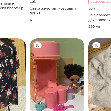
Lola
распродажа д
льняные
юки кюлоты р.
Сетка женская , красивый
Lola
 liza бежевые
принт
Lola cosmet
S
для волосся
250 мл