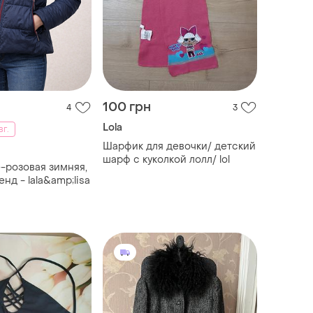
100 грн
4
3
Lola
вг.
Шарфик для девочки/ детский
шарф с куколкой лолл/ lol
енд - lala&amp;lisa