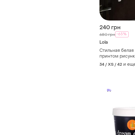
240 грн
-65%
680 грн
Lola
Стильная белая
принтом рисунк
и ещ
34 / XS / 42