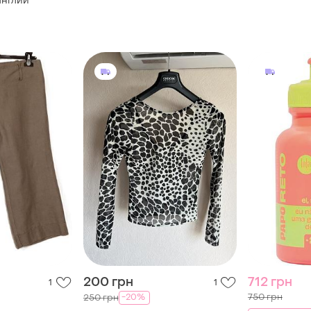
англии
200 грн
712 грн
1
1
750 грн
-20%
250 грн