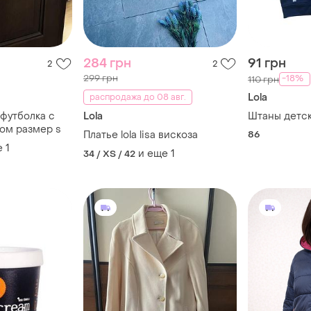
284 грн
91 грн
2
2
299 грн
-18%
110 грн
Lola
распродажа до 08 авг.
 футболка с
Lola
Штаны детски
ом размер s
Платье lola lisa вискоза
86
е
1
и еще
1
34 / XS / 42