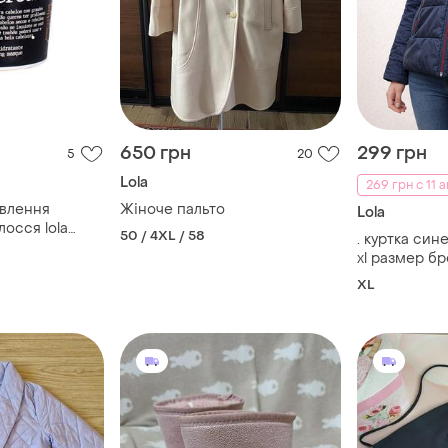
650 грн
299 грн
5
20
Lola
269 грн с 11 а
овлення
Жіноче пальто
Lola
осся lola
50 / 4XL / 58
. куртка сине-розовая зимняя,
scara super
xl размер бр
мл
XL