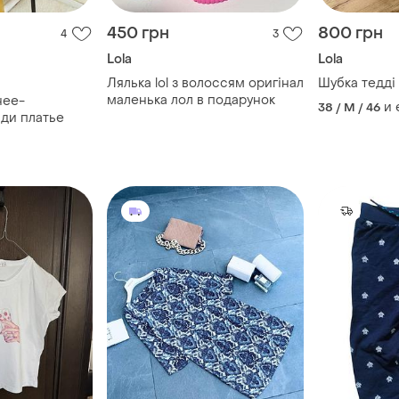
450 грн
800 грн
4
3
Lola
Lola
Лялька lol з волоссям оригінал
Шубка тедді
маленька лол в подарунок
нее-
и
38 / M / 46
ди платье