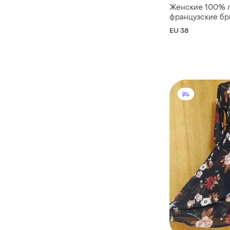
Женские 100% 
французские бр
44-46 lola &amp;
EU 38