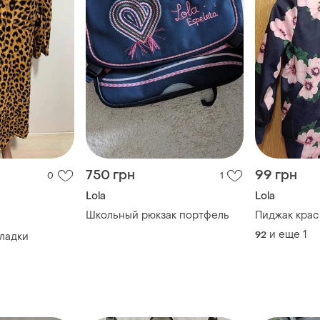
750 грн
99 грн
0
1
Lola
Lola
Школьный рюкзак портфель
Пиджак кра
и еще
1
92
кладки