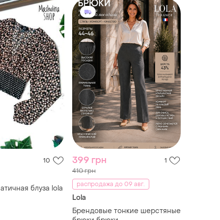
399 грн
10
1
410 грн
распродажа до 09 авг.
атичная блуза lola
Lola
Брендовые тонкие шерстяные