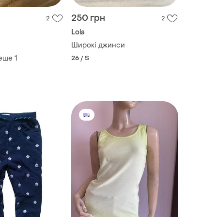
250 грн
2
2
Lola
Широкі джинси
 еще
1
26 / S