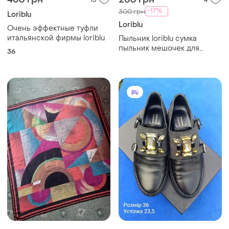
13
4
-17%
300 грн
Loriblu
Loriblu
Очень эффектные туфли
итальянской фирмы loriblu
Пыльник loriblu сумка
пыльник мешочек для
36
хранения