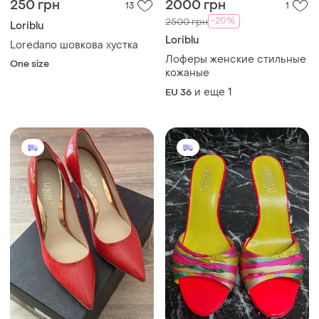
250 грн
2000 грн
13
1
-20%
2500 грн
Loriblu
Loriblu
Loredano шовкова хустка
Лоферы женские стильные
One size
кожаные
и еще
1
EU 36