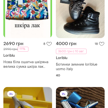
2690 грн
4000 грн
8
18
-11%
2990 грн
3600 грн с 10 авг.
Loriblu
Loriblu
Нова біла ошатна шкіряна
Ботинки зимние loriblue
велика сумка шкіра лак
uomo italy
31х28х11см loriblu італія
40
нарядная белая кожаная
сумка кожа