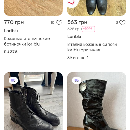
770 грн
563 грн
10
3
-10%
625 грн
Loriblu
Loriblu
Кожаные итальянские
ботиночки loriblu
Италия кожаные сапоги
loriblu оригинал
EU 37.5
и еще
1
39