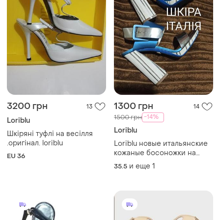
3200 грн
1300 грн
13
14
-14%
1500 грн
Loriblu
Loriblu
Шкіряні туфлі на весілля
.оригінал. loriblu
Loriblu новые итальянские
кожаные босоножки на
EU 36
каблуке🥰
и еще
1
35.5