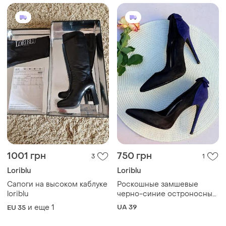
1001 грн
750 грн
3
1
Loriblu
Loriblu
Сапоги на высоком каблуке
Роскошные замшевые
loriblu
черно-синие остроносные
туфли на шпильках с
и еще
1
UA 39
EU 35
бантом loriblu