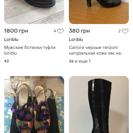
1800 грн
380 грн
4
2
Loriblu
Loriblu
Мужские ботинки туфли
Сапоги черные renzoni
loriblu
натуральная кожа лак на
каблуке итальянские
42
и еще
1
35
сделаны в италии 35р