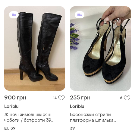
900 грн
255 грн
14
6
Loriblu
Loriblu
Жіночі зимові шкіряні
Босоножки стрипы
чоботи / ботфорти 39
платформа шпилька
розміру італія loriblu
полностью из натуральной
EU 39
39
кожи