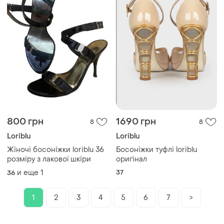
800 грн
1690 грн
8
8
Loriblu
Loriblu
Жіночі босоніжки loriblu 36
Босоніжки туфлі loriblu
розміру з лакової шкіри
оригінал
и еще
1
37
36
1
2
3
4
5
6
7
>