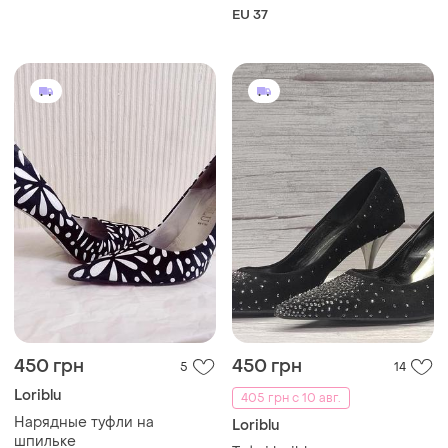
EU 37
450 грн
450 грн
5
14
Loriblu
405 грн с 10 авг.
Нарядные туфли на
Loriblu
шпильке