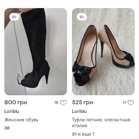
800 грн
525 грн
18
11
Loriblu
Loriblu
Женские обувь
Туфли летние, элегантные.
италия
38
и еще
1
37