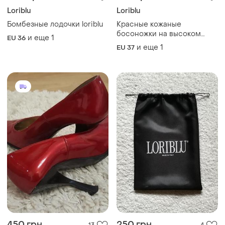
Loriblu
Loriblu
Бомбезные лодочки loriblu
Красные кожаные
босоножки на высоком
и еще
1
EU 36
каблуке натуральная кожа
и еще
1
EU 37
италия босоножки на
шпильке
450 грн
250 грн