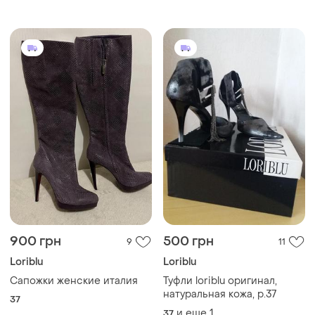
900 грн
500 грн
9
11
Loriblu
Loriblu
Сапожки женские италия
Туфли loriblu оригинал,
натуральная кожа, р.37
37
и еще
1
37