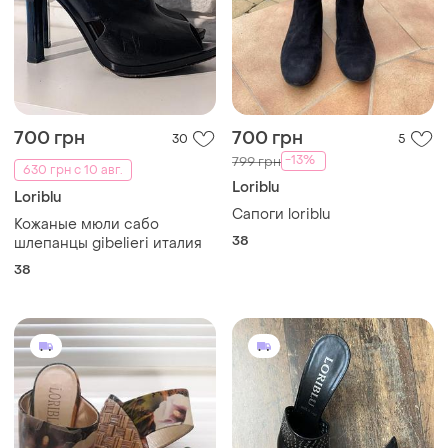
700 грн
700 грн
30
5
-13%
799 грн
630 грн с 10 авг.
Loriblu
Loriblu
Сапоги loriblu
Кожаные мюли сабо
38
шлепанцы gibelieri италия
38