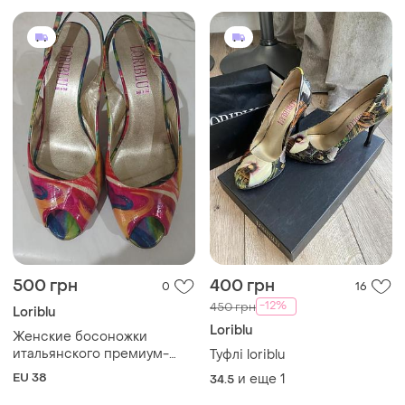
500 грн
400 грн
0
16
-12%
450 грн
Loriblu
Loriblu
Женские босоножки
итальянского премиум-
Туфлі loriblu
бренда loriblu.
EU 38
и еще
1
34.5