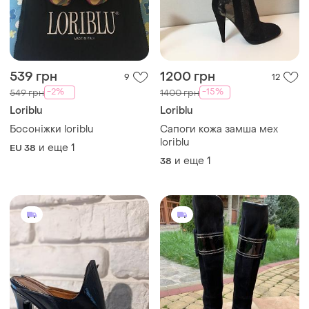
539 грн
1200 грн
9
12
-2%
-15%
549 грн
1400 грн
Loriblu
Loriblu
Босоніжки loriblu
Сапоги кожа замша мех
loriblu
и еще
1
EU 38
и еще
1
38