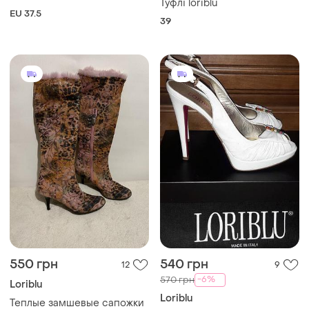
Туфлі loriblu
EU 37.5
39
550 грн
540 грн
12
9
-6%
570 грн
Loriblu
Loriblu
Теплые замшевые сапожки