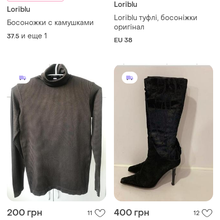
Loriblu
Loriblu
Loriblu туфлі, босоніжки
Босоножки с камушками
оригінал
и еще
1
37.5
EU 38
200 грн
400 грн
11
12