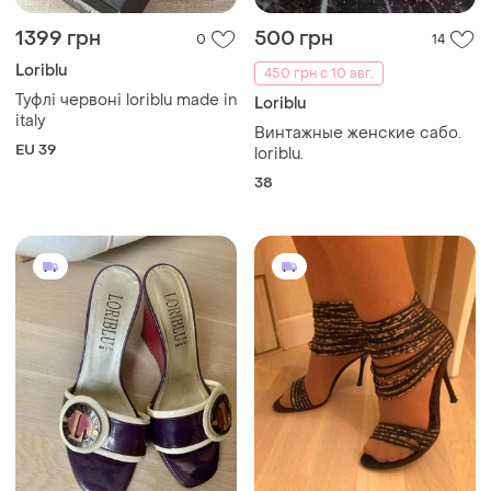
1399 грн
500 грн
0
14
Loriblu
450 грн с 10 авг.
Туфлі червоні loriblu made in
Loriblu
italy
Винтажные женские сабо.
EU 39
loriblu.
38