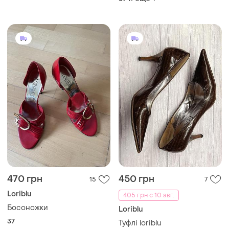
470 грн
450 грн
15
7
Loriblu
405 грн с 10 авг.
Босоножки
Loriblu
37
Туфлі loriblu