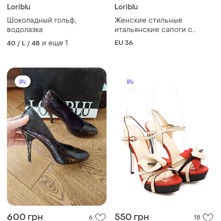
Loriblu
Loriblu
Шоколадный гольф,
Женские стильные
водолазка
итальянские сапоги с
натуральной замши 36р..
и еще
1
EU 36
40 / L / 48
лот 213
600 грн
550 грн
6
18