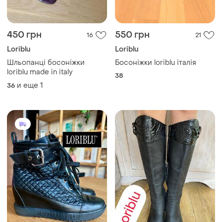
450 грн
550 грн
16
21
Loriblu
Loriblu
Шльопанці босоніжки
Босоніжки loriblu італія
loriblu made in italy
38
и еще
1
36