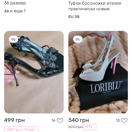
36 размер
Туфли босоножки италия
практически новые
и еще
1
36
EU 38
499 грн
540 грн
16
13
-6%
570 грн
449 грн с 10 авг.