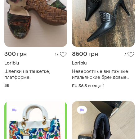
300 грн
8500 грн
17
7
Loriblu
Loriblu
Шлепки на танкетке,
Невероятные винтажные
платформе.
итальянские брендовые
мюли с острым носком на
38
и еще
1
EU 36.5
высоких каблуках кожа
люверсы made in italy loriblu