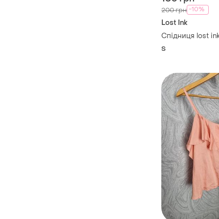
-10%
200 грн
Lost Ink
Спідниця lost in
S