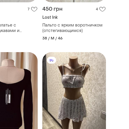
450 грн
7
4
Lost Ink
латье с
Пальто с ярким воротничком
укавами и
(отстегивающимся)
ink
38 / M / 46