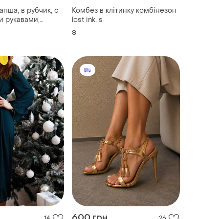
апша, в рубчик, с
Комбез в клітинку комбінезон
 рукавами,
lost ink, s
, электрик синий
S
8
600 грн
14
26