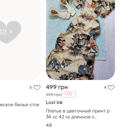
499 грн
5
4
-17%
599 грн
Lost Ink
еское белье сток
Платье в цветочный принт р
34 хс 42 xs длинное с
коротким рукавом
ХS
праздничная романтичная
вискоза