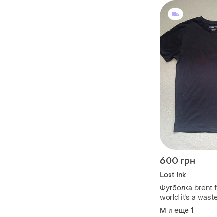
600 грн
Lost Ink
Футболка brent fa
world it's a wast
и еще
1
M