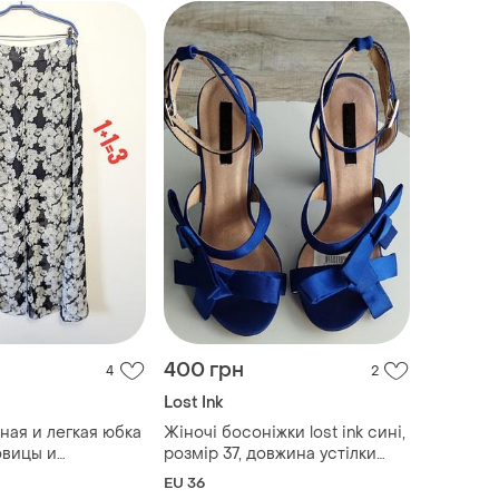
400 грн
4
2
Lost Ink
ная и легкая юбка
Жіночі босоніжки lost ink сині,
овицы и
розмір 37, довжина устілки
23,5 см, атлас, шкіра
EU 36