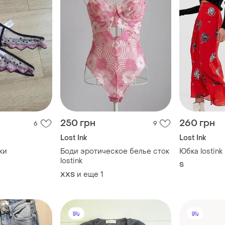
250 грн
260 грн
6
9
Lost Ink
Lost Ink
ки
Боди эротическое белье сток
Юбка lostink
lostink
S
и еще
1
XХS