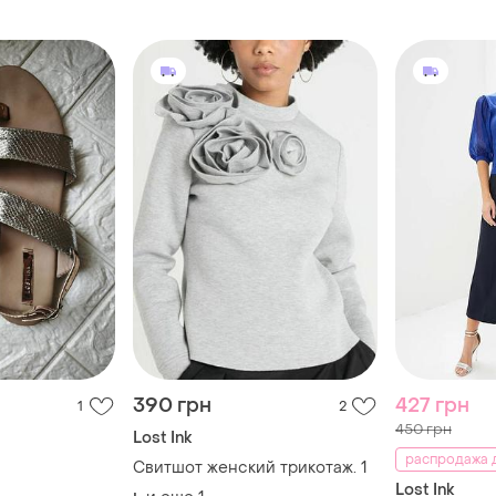
390 грн
427 грн
1
2
450 грн
Lost Ink
распродажа д
Свитшот женский трикотаж. 1
Lost Ink