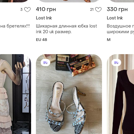
410 грн
330 грн
3
21
Lost Ink
Lost Ink
на бретелях!!!
Шикарная длинная юбка lost
Воздушное п
ink 20 uk размер.
широкими р
рюшами lost
EU 48
M