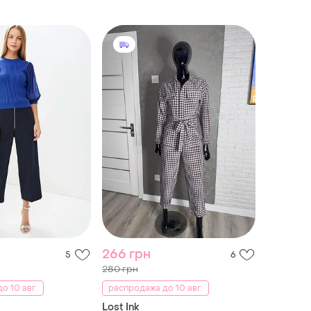
266 грн
5
6
280 грн
о 10 авг.
распродажа до 10 авг.
Lost Ink