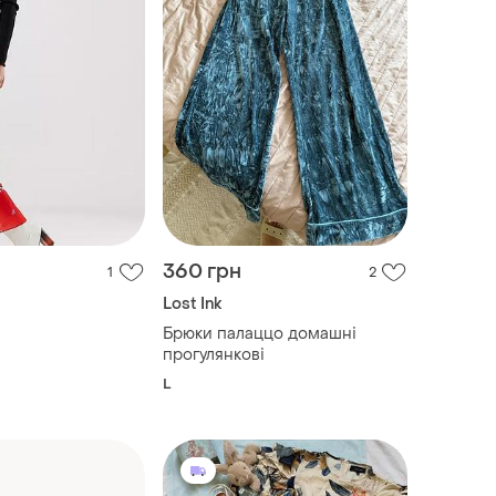
360 грн
1
2
Lost Ink
Брюки палаццо домашні
прогулянкові
L