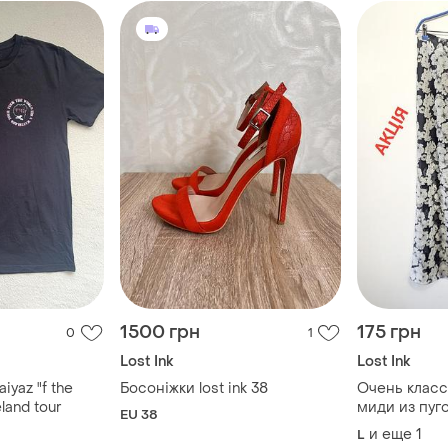
1500 грн
175 грн
0
1
Lost Ink
Lost Ink
iyaz "f the
Босоніжки lost ink 38
Очень класс
eland tour
миди из пуг
EU 38
разрезами
и еще
1
L