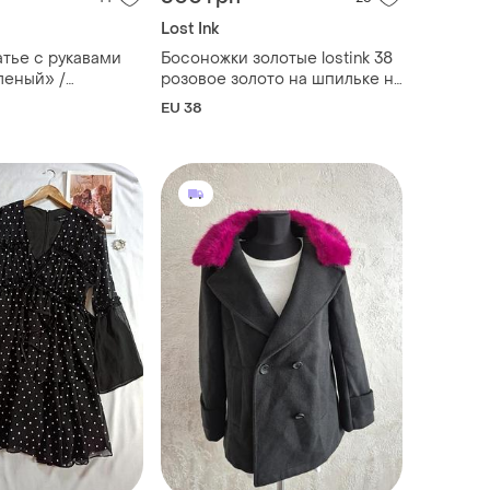
Lost Ink
тье с рукавами
Босоножки золотые lostink 38
леный» /
розовое золото на шпильке на
 в темном тоне»)
завязках с кисточками
EU 38