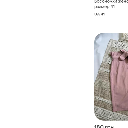
Босоножки женс
размер 41
UA 41
180 грн