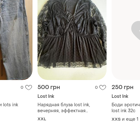
500 грн
250 грн
0
0
Lost Ink
Lost Ink
lots ink
Нарядная блуза lost ink,
Боди эротич
вечерняя, эффектная
lost ink 32c
классика, чёрная, из дорогого
XXL
и еще
1
XХS
кружева, размер xl - xxl