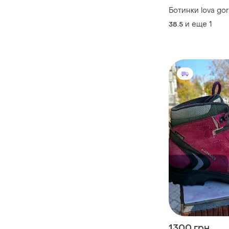
Ботинки lova gor
и еще
1
38.5
1300 грн