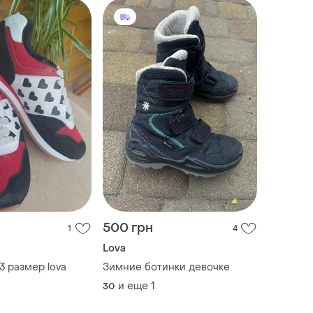
500 грн
1
4
Lova
3 размер lova
Зимние ботинки девочке
и еще
1
30