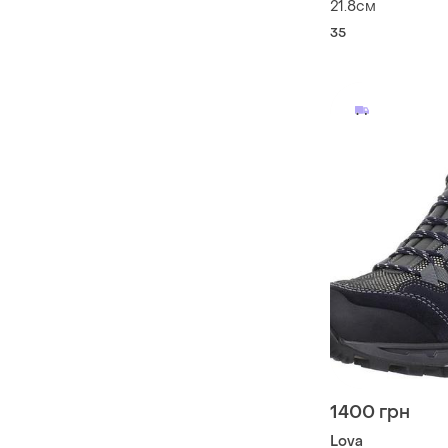
21.8см
35
1400 грн
Lova