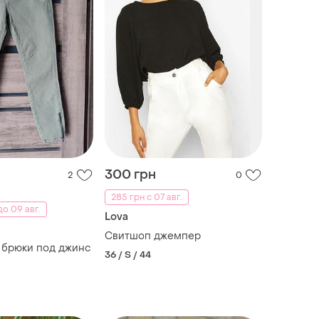
300 грн
2
0
285 грн с 07 авг.
о 09 авг.
Lova
Свитшоп джемпер
 брюки под джинс
36 / S / 44