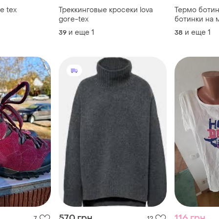
e tex
Треккинговые кросеки lova
Термо ботин
gore-tex
ботинки на 
goretex
и еще
1
и еще
1
39
38
570 грн
116 грн
7
12