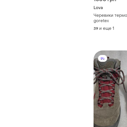
Lova
Черевики термо 
goretex
и еще
1
39