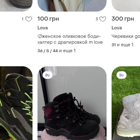
100 грн
300 грн
1
3
Lova
Lova
🥵женское оливковое боди-
Чере
халтер с драпировкой m love
и еще
1
31
и еще
1
36 / S / 44