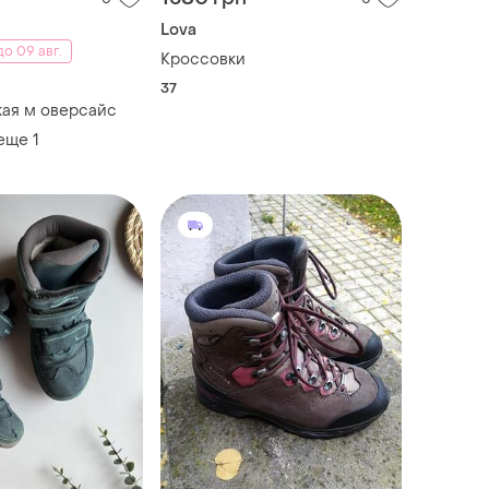
Lova
о 09 авг.
Кроссовки
37
ая м оверсайс
 еще
1