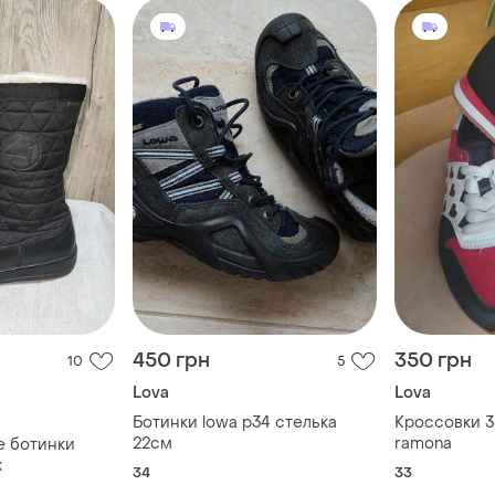
450 грн
350 грн
10
5
Lova
Lova
Ботинки lowa р34 стелька
Кроссовки 3
22см
ramona
е ботинки
x
34
33