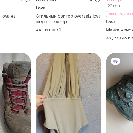
122 грн
Lova
распродажа д
lova на
Стильный свитер oversaiz lova
шерсть, махер
Lova
и еще
1
XXL
Майка женск
и
38 / M / 46