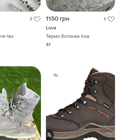
1150 грн
3
5
Lova
вики gore-tex
Термо ботинки lova
37