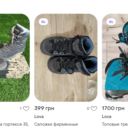
399 грн
1700 грн
1
0
Lova
Lova
а гортексе 35,
Сапожки фирменные
Топовые тре