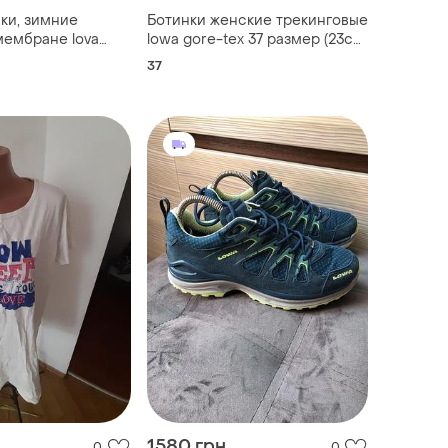
ки, зимние
Ботинки женские трекинговые
мембране lova
lowa gore-tex 37 размер (23см)
original
37
1580 грн
0
0