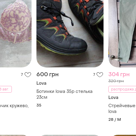
600 грн
304 грн
7
7
320 грн
Lova
 авг.
распродажа д
Ботинки lowa 35p стелька
23см
Lova
35
чик кружево,
Стрейчевые
lova
28 / M