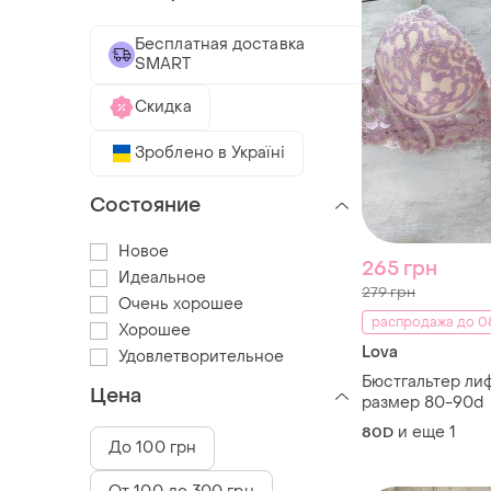
Бесплатная доставка
SMART
Скидка
Зроблено в Україні
Состояние
Новое
265 грн
Идеальное
279 грн
Очень хорошее
распродажа до 08
Хорошее
Lova
Удовлетворительное
Бюстгальтер лиф
Цена
размер 80-90d
и еще
1
80D
До 100 грн