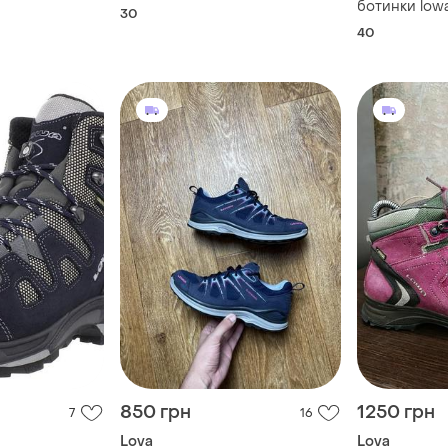
ботинки lowa
30
40
850 грн
1250 грн
7
16
Lova
Lova