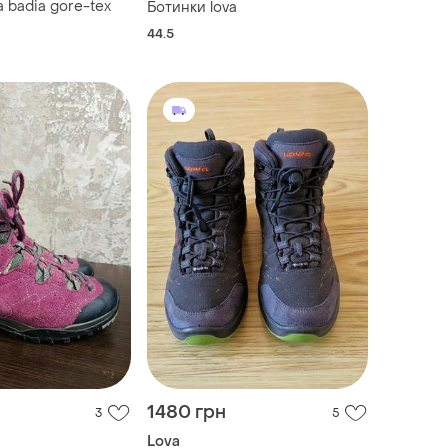
 badia gore-tex
Ботинки lova
44.5
1480 грн
3
5
Lova