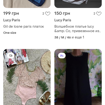
199 грн
150 грн
2
2
Lucy Paris
Lucy Paris
Gil de losne paris платок
Волшебное платье lucy
&amp; Co, привезенное из
One size
сша!
и еще
1
38 / M / 46