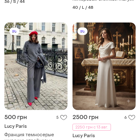
36 / S / 44
monroe
40 / L / 48
500 грн
2500 грн
5
6
Lucy Paris
2250 грн с 13 авг.
Франция темносерые
Lucy Paris