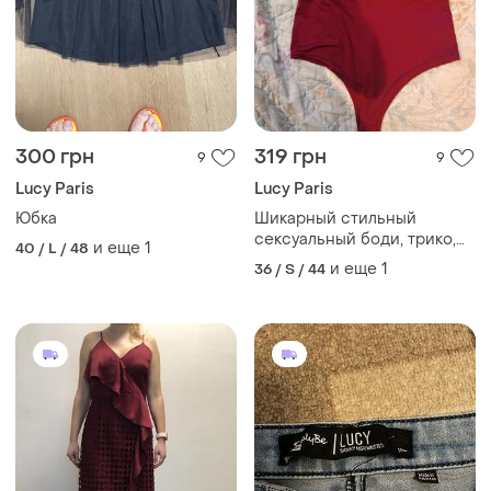
300 грн
319 грн
9
9
Lucy Paris
Lucy Paris
Юбка
Шикарный стильный
сексуальный боди, трико,
и еще
1
40 / L / 48
купальник комбидрес блуза
и еще
1
36 / S / 44