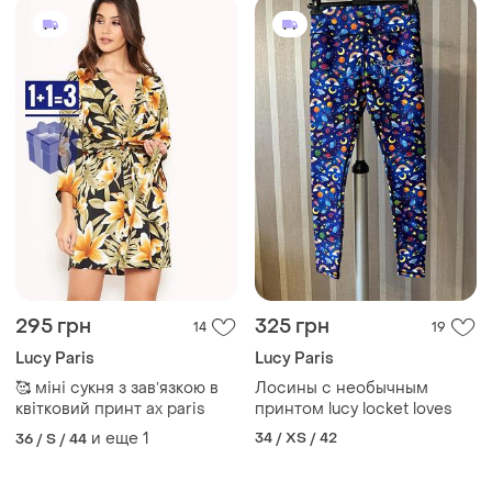
295 грн
325 грн
14
19
Lucy Paris
Lucy Paris
🥰 міні сукня з завʼязкою в
Лосины с необычным
квітковий принт ax paris
принтом lucy locket loves
и еще
1
34 / XS / 42
36 / S / 44