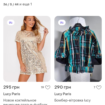
и еще
1
36 / S / 44
295 грн
290 грн
19
7
Lucy Paris
Lucy Paris
Новое коктейльное
Бомбер-вітровка lucy
вечернее платье-футболка