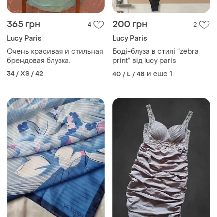
365 грн
200 грн
4
2
Lucy Paris
Lucy Paris
Очень красивая и стильная
Боді-блуза в стилі “zebra
брендовая блузка.
print” від lucy paris
34 / XS / 42
и еще
1
40 / L / 48