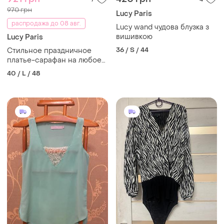
970 грн
Lucy Paris
распродажа до 08 авг.
Lucy wand чудова блузка з
вишивкою
Lucy Paris
36 / S / 44
Стильное праздничное
платье-сарафан на любое
торжество regina ..
40 / L / 48