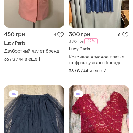
450 грн
300 грн
4
6
-22%
380 грн
Lucy Paris
Lucy Paris
Двубортный жилет бренд
Красивое ярусное платье
и еще
1
36 / S / 44
от французского бренда
valerie khalfon👌
и еще
2
36 / S / 44