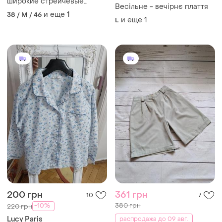
широкие стрейчевые
Весільне - вечірнє плаття
брюки с стрелками lina
и еще
1
38 / M / 46
paris
и еще
1
L
200 грн
361 грн
10
7
380 грн
-10%
220 грн
Lucy Paris
распродажа до 09 авг.