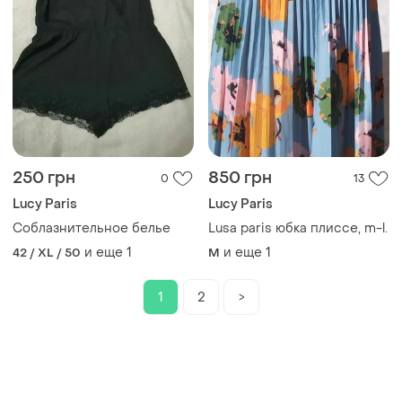
250 грн
850 грн
0
13
Lucy Paris
Lucy Paris
Соблазнительное белье
Lusa paris юбка плиссе, m-l.
и еще
1
и еще
1
42 / XL / 50
M
1
2
>