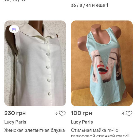
и еще
1
36 / S / 44
230 грн
100 грн
3
4
Lucy Paris
Lucy Paris
Женская элегантная блузка
Стильная майка m-l с
гипюровой спинкой marylin