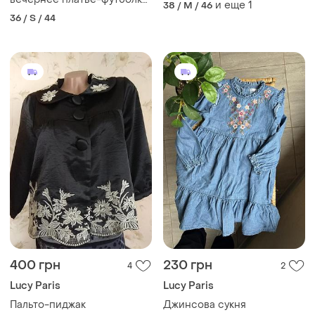
и еще
1
38 / M / 46
в пайетки
36 / S / 44
400 грн
230 грн
4
2
Lucy Paris
Lucy Paris
Пальто-пиджак
Джинсова сукня