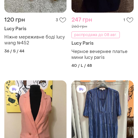
120 грн
247 грн
3
1
260 грн
Lucy Paris
распродажа до 08 авг.
Ніжне мереживне боді lucy
wang №452
Lucy Paris
36 / S / 44
Черное вечернее платье
мини lucy paris
40 / L / 48