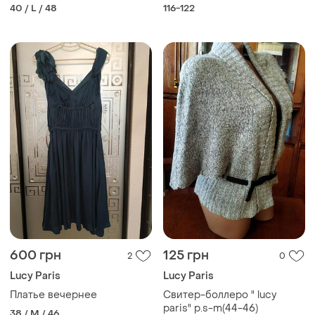
40 / L / 48
116-122
600 грн
125 грн
2
0
Lucy Paris
Lucy Paris
Платье вечернее
Свитер-боллеро " lucy
paris" р.s-m(44-46)
38 / M / 46