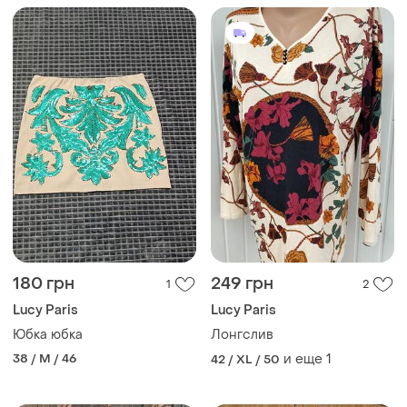
180 грн
249 грн
1
2
Lucy Paris
Lucy Paris
Юбка юбка
Лонгслив
38 / M / 46
и еще
1
42 / XL / 50