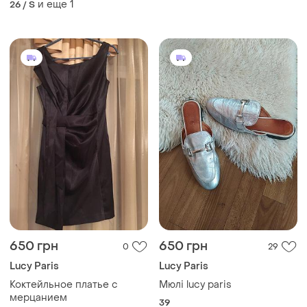
и еще
1
26 / S
бренда lola paris 36
650 грн
650 грн
0
29
Lucy Paris
Lucy Paris
Коктейльное платье с
Мюлі lucy paris
мерцанием
39