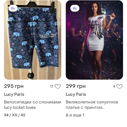
295 грн
299 грн
17
4
Lucy Paris
Lucy Paris
Велосипедки со слониками
Великолепное силуэтное
lucy locket loves
платье с принтом
французского бренда luc-
34 / XS / 42
и еще
1
S
ce