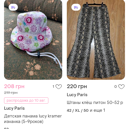
208 грн
220 грн
1
0
219 грн
Lucy Paris
распродажа до 10 авг.
Штаны клёш питон 50-52 р
Lucy Paris
и еще
1
42 / XL / 50
Детская панама lucy kramer
изнанка (5-9роков)