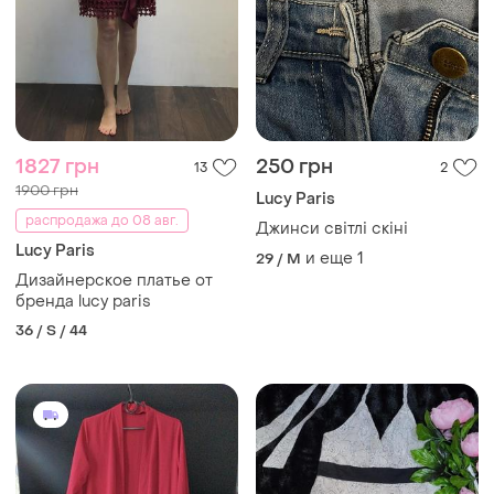
1827 грн
250 грн
13
2
1900 грн
Lucy Paris
распродажа до 08 авг.
Джинси світлі скіні
Lucy Paris
и еще
1
29 / M
Дизайнерское платье от
бренда lucy paris
36 / S / 44