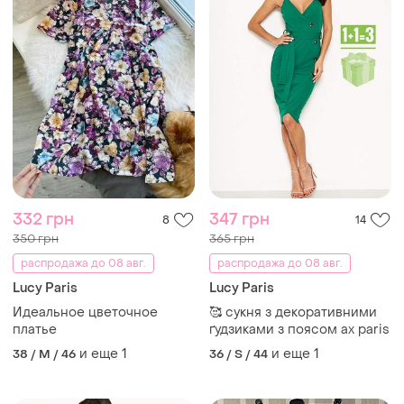
332 грн
347 грн
8
14
350 грн
365 грн
распродажа до 08 авг.
распродажа до 08 авг.
Lucy Paris
Lucy Paris
Идеальное цветочное
🥰 сукня з декоративними
платье
ґудзиками з поясом ax paris
и еще
1
и еще
1
38 / M / 46
36 / S / 44