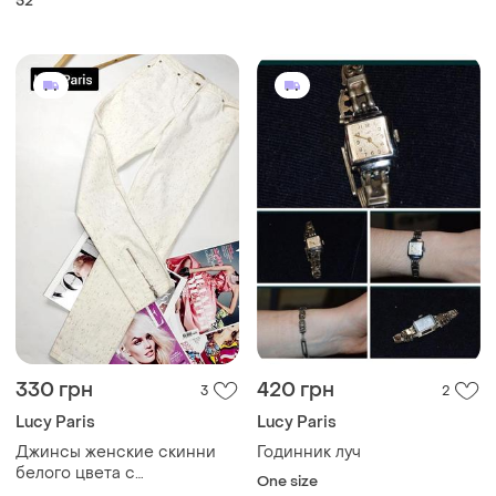
52
330 грн
420 грн
3
2
Lucy Paris
Lucy Paris
Джинсы женские скинни
Годинник луч
белого цвета с
One size
разноцветной капочкой от