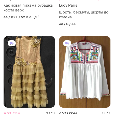
Как новая пижама рубашка
Lucy Paris
кофта верх
Шорты, бермуты, шорты до
и еще
1
колена
44 / XXL / 52
36 / S / 44
921 грн
420 грн
7
4