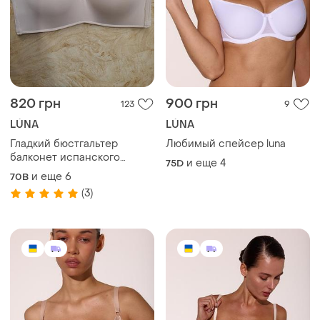
820 грн
900 грн
123
9
LÚNA
LÚNA
Гладкий бюстгальтер
Любимый спейсер luna
балконет испанского
и еще
4
75D
бренда luna.
и еще
6
70B
(3)