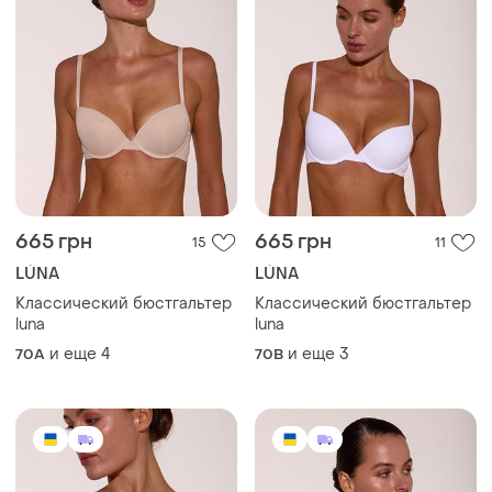
665 грн
665 грн
15
11
LÚNA
LÚNA
Классический бюстгальтер
Классический бюстгальтер
luna
luna
и еще
4
и еще
3
70A
70B