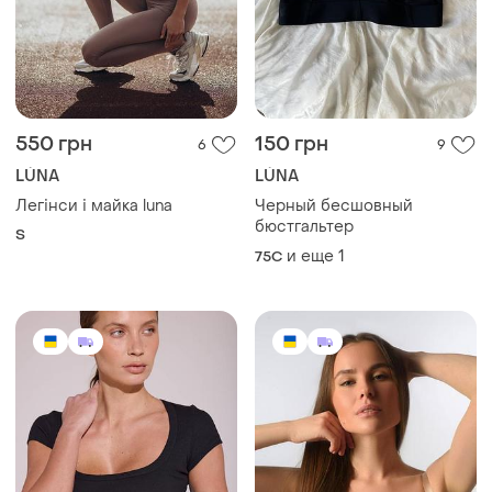
550 грн
150 грн
6
9
LÚNA
LÚNA
Легінси і майка luna
Черный бесшовный
бюстгальтер
S
и еще
1
75C