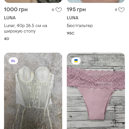
1000 грн
195 грн
6
4
LÚNA
LÚNA
Lunar, 40p 26.5 см на
Бюстгальтер
широкую стопу
95C
40