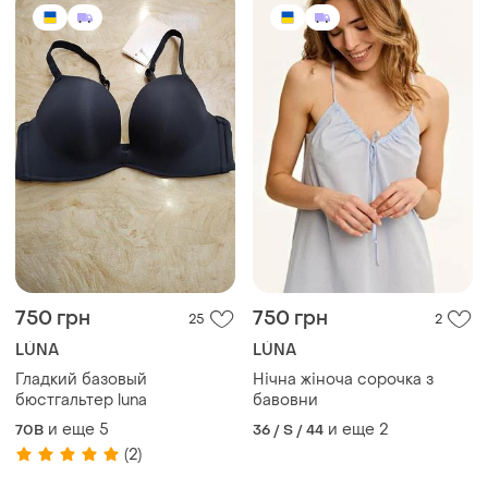
750 грн
750 грн
25
2
LÚNA
LÚNA
Гладкий базовый
Нічна жіноча сорочка з
бюстгальтер luna
бавовни
и еще
5
и еще
2
70B
36 / S / 44
(2)