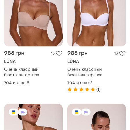
985 грн
985 грн
13
13
LÚNA
LÚNA
Очень классный
Очень классный
бюстгальтер luna
бюстгальтер luna
и еще
9
и еще
7
70A
70A
(1)