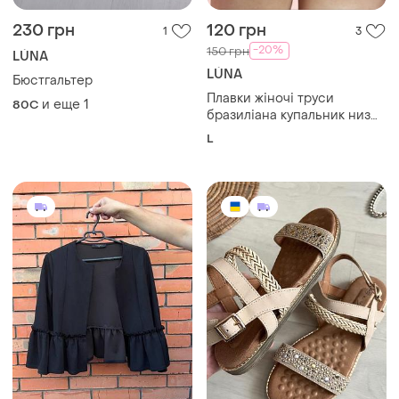
230 грн
120 грн
1
3
-20%
150 грн
LÚNA
LÚNA
Бюстгальтер
Плавки жіночі труси
и еще
1
80C
бразиліана купальник низ
бархатний
L