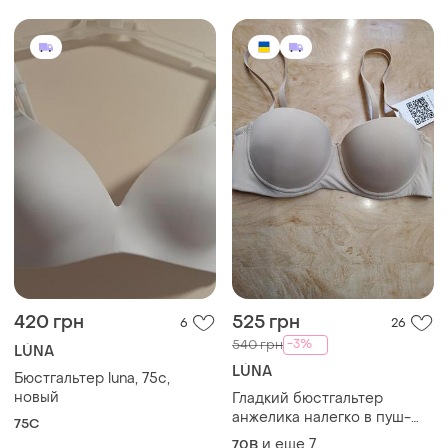
420 грн
525 грн
6
26
-3%
540 грн
LÚNA
LÚNA
Бюстгальтер luna, 75c,
новый
Гладкий бюстгальтер
анжелика налегко в пуш-
75C
апе luna.
и еще
7
70B