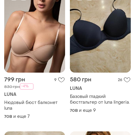
799 грн
580 грн
9
26
-4%
830 грн
LÚNA
LÚNA
Базовый гладкий
бюстгальтер от luna lingeria.
Нюдовый бюст балконет
luna
и еще
9
70B
и еще
7
70B