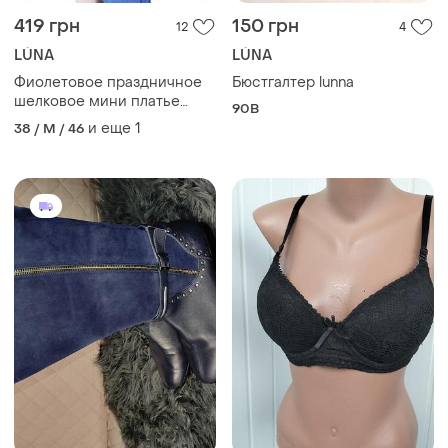
419 грн
150 грн
12
4
LÚNA
LÚNA
Фиолетовое праздничное
Бюстгалтер lunna
шелковое мини платье
90B
туника р. 38 s, m 100% шелк
и еще
1
38 / M / 46
ella luna франция