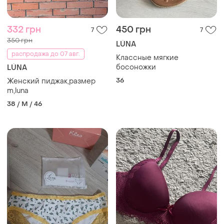
332 грн
450 грн
7
7
350 грн
LÚNA
распродажа до 07 авг.
Классные мягкие
босоножки
LÚNA
36
Женский пиджак,размер
m,luna
38 / M / 46