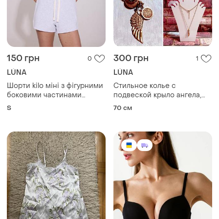
150 грн
300 грн
0
1
LÚNA
LÚNA
Шорти kilo міні з фігурними
Стильное колье с
боковими частинами
подвеской крыло ангела,
світлий меланж
luna (италия).
S
70 см