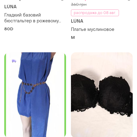
360 грн
LÚNA
распродажа до 08 авг.
Гладкий базовий
бюстгальтер в рожевому
LÚNA
кольорі на чашку 80d
80D
Платье муслиновое
M