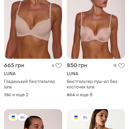
665 грн
850 грн
6
15
LÚNA
LÚNA
Гладенький бюстгальтер
Бюстгальтер пуш-ап без
luna
косточек luna
и еще
2
и еще
8
75C
80A