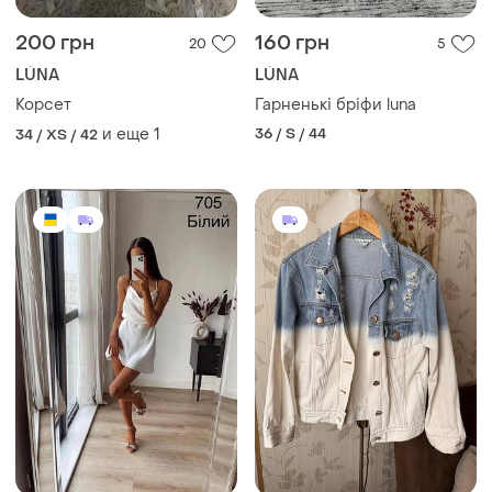
200 грн
160 грн
20
5
LÚNA
LÚNA
Корсет
Гарненькі бріфи luna
и еще
1
36 / S / 44
34 / XS / 42