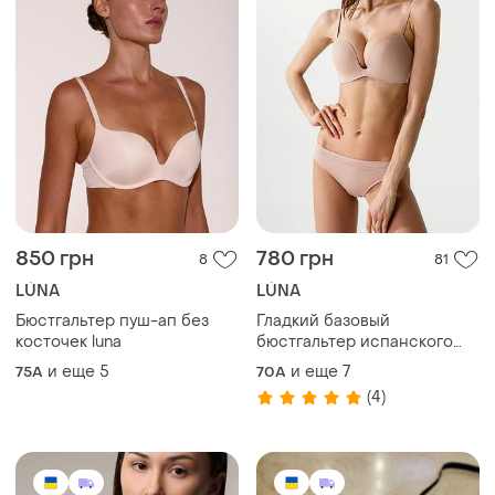
850 грн
780 грн
8
81
LÚNA
LÚNA
Бюстгальтер пуш-ап без
Гладкий базовый
косточек luna
бюстгальтер испанского
бренда luna
и еще
5
и еще
7
75A
70A
(4)