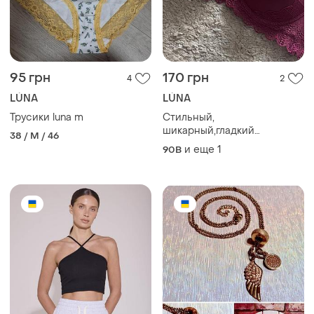
95 грн
170 грн
4
2
LÚNA
LÚNA
Трусики luna m
Стильный,
шикарный,гладкий
38 / M / 46
бюстгальтер пуш-ап lunna
и еще
1
90B