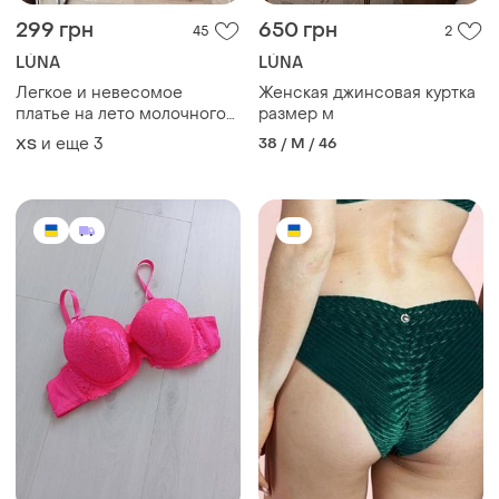
299 грн
650 грн
45
2
LÚNA
LÚNA
Легкое и невесомое
Женская джинсовая куртка
платье на лето молочного
размер м
цвета
и еще
3
38 / M / 46
ХS