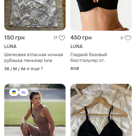
150 грн
450 грн
17
0
LÚNA
LÚNA
Шелковая атласная ночная
Гладкий базовый
рубашка пеньюар luna
бюстгальтер от
итальянского бренда
и еще
1
80B
38 / M / 46
lолаbina имеет
формованные чашки с пуш-
ап эффектом 80в