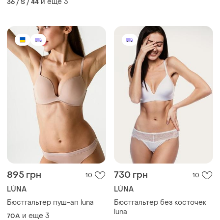
и еще
3
36 / S / 44
895 грн
730 грн
10
10
LÚNA
LÚNA
Бюстгальтер пуш-ап luna
Бюстгальтер без косточек
luna
и еще
3
70A