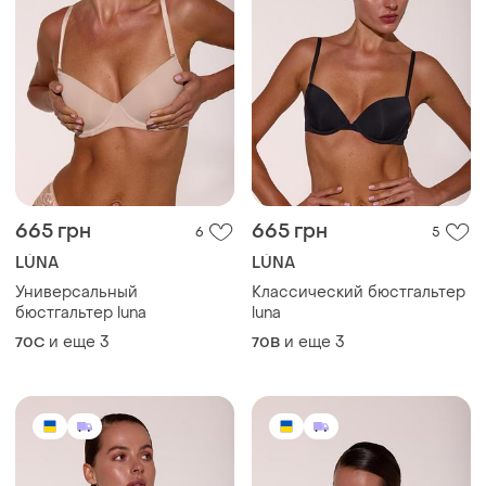
665 грн
665 грн
6
5
LÚNA
LÚNA
Универсальный
Классический бюстгальтер
бюстгальтер luna
luna
и еще
3
и еще
3
70C
70B