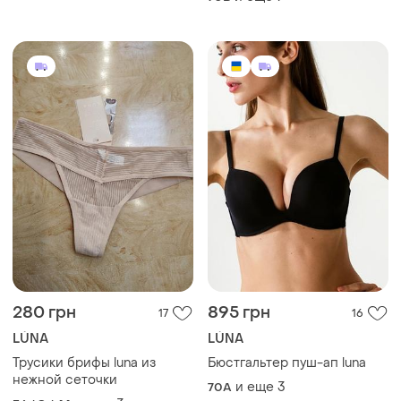
280 грн
895 грн
17
16
LÚNA
LÚNA
Трусики брифы luna из
Бюстгальтер пуш-ап luna
нежной сеточки
и еще
3
70A