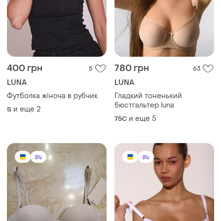
400 грн
780 грн
5
63
LÚNA
LÚNA
Футболка жіноча в рубчик
Гладкий тоненький
бюстгальтер luna
и еще
2
S
и еще
5
75C