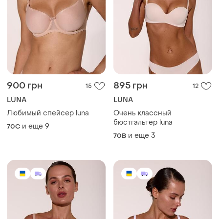
900 грн
895 грн
15
12
LÚNA
LÚNA
Любимый спейсер luna
Очень классный
бюстгальтер luna
и еще
9
70C
и еще
3
70B