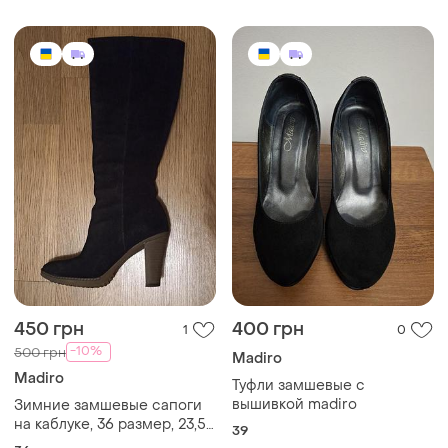
450 грн
400 грн
1
0
-10%
500 грн
Madiro
Madiro
Туфли замшевые с
вышивкой madiro
Зимние замшевые сапоги
на каблуке, 36 размер, 23,5
39
см стелька, бренд madiro