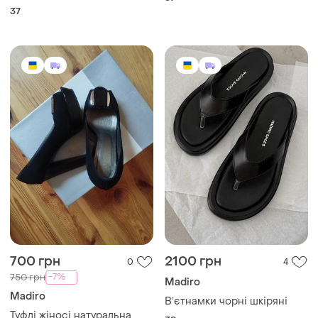
37
700 грн
2100 грн
0
4
-7%
750 грн
Madiro
Madiro
Вʼєтнамки чорні шкіряні
Туфлі жіносі натуральна