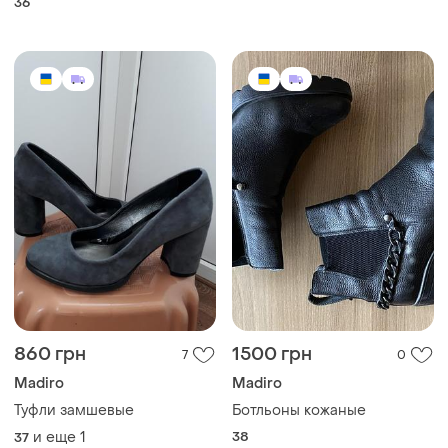
36
860 грн
1500 грн
7
0
Madiro
Madiro
Туфли замшевые
Ботльоны кожаные
и еще
1
38
37