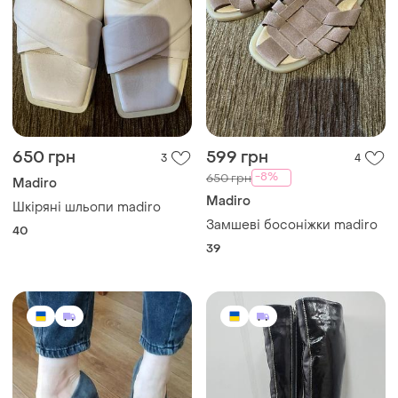
650 грн
599 грн
3
4
-8%
650 грн
Madiro
Madiro
Шкіряні шльопи madiro
Замшеві босоніжки madiro
40
39