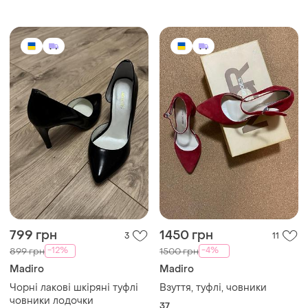
799 грн
1450 грн
3
11
-12%
-4%
899 грн
1500 грн
Madiro
Madiro
Чорні лакові шкіряні туфлі
Взуття, туфлі, човники
човники лодочки
37