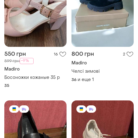
550 грн
800 грн
16
2
-9%
599 грн
Madiro
Madiro
Челсі зимові
Босоножки кожаные 35 р
и еще
1
36
35