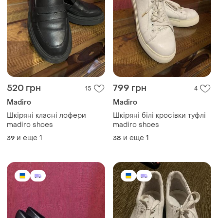
520 грн
799 грн
15
4
Madiro
Madiro
Шкіряні класні лофери
Шкіряні білі кросівки туфлі
madiro shoes
madiro shoes
и еще
1
и еще
1
39
38