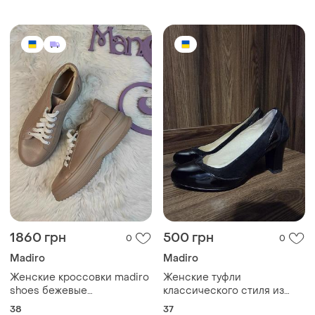
1860 грн
500 грн
0
0
Madiro
Madiro
Женские кроссовки madiro
Женские туфли
shoes бежевые
классического стиля из
натуральная кожа размер
натуральной замши и
38
37