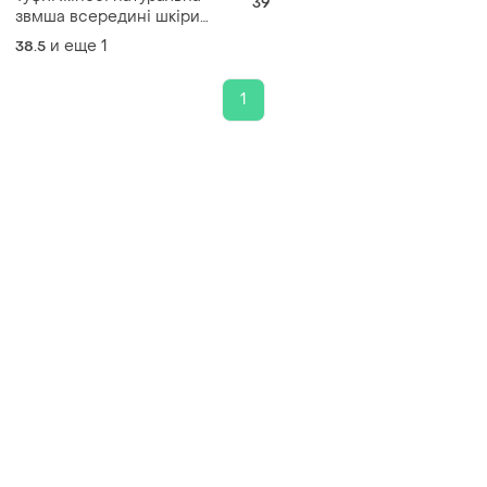
39
звмша всередині шкіри
розмір 39
и еще
1
38.5
1