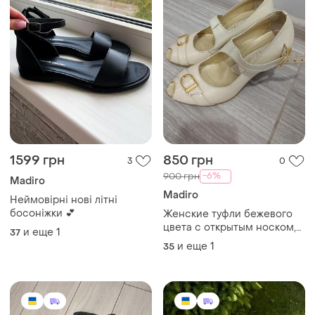
1599 грн
850 грн
3
0
-6%
900 грн
Madiro
Madiro
Неймовірні нові літні
босоніжки 💕
Женские туфли бежевого
цвета с открытым носком,
и еще
1
37
ремешком на подъеме и
и еще
1
35
золотистыми пряжками