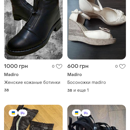
1000 грн
600 грн
0
0
Madiro
Madiro
Женские кожаные ботинки
Босоножки madiro
38
и еще
1
38