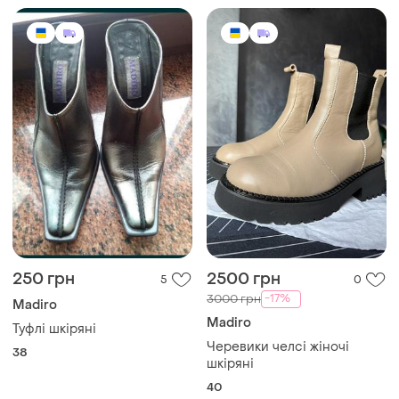
250 грн
2500 грн
5
0
-17%
3000 грн
Madiro
Madiro
Туфлі шкіряні
Черевики челсі жіночі
38
шкіряні
40