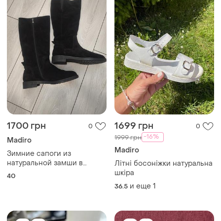
1700 грн
1699 грн
0
0
-16%
1999 грн
Madiro
Madiro
Зимние сапоги из
натуральной замши в
Літні босоніжки натуральна
идеальном состоянии
шкіра
40
(практически новые).
и еще
1
36.5