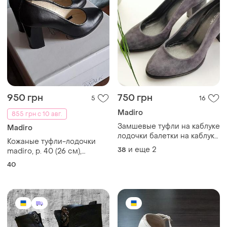
950 грн
750 грн
5
16
Madiro
855 грн с 10 авг.
Замшевые туфли на каблуке
Madiro
лодочки балетки на каблуке
Кожаные туфли-лодочки
туфли с каблуками
и еще
2
38
madiro, р. 40 (26 см),
состояние новых 🔥
40