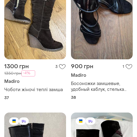
1300 грн
900 грн
3
1
-4%
1350 грн
Madiro
Madiro
Босоножки замшевые,
удобный каблук, стелька
Чоботи жіночі теплі замша
25,5см.
38
37