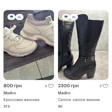
38
лаковой кожи madiro
mr3710 656442 37 размер
800 грн
2300 грн
6
2
Madiro
Madiro
Кроссовки женские
Сапоги. сапоги зимние.
37.5
40