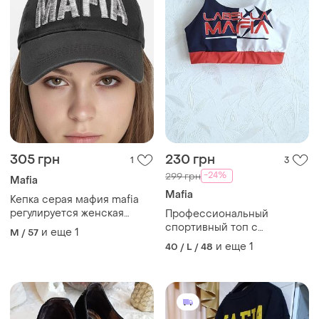
305 грн
230 грн
1
3
-24%
299 грн
Mafia
Mafia
Кепка серая мафия mafia
регулируется женская
Профессиональный
мужская унисекс
спортивный топ с
и еще
1
M / 57
отличным утягивающим и
и еще
1
40 / L / 48
поддерживающим
эффектом 48-50-52? label
mafia