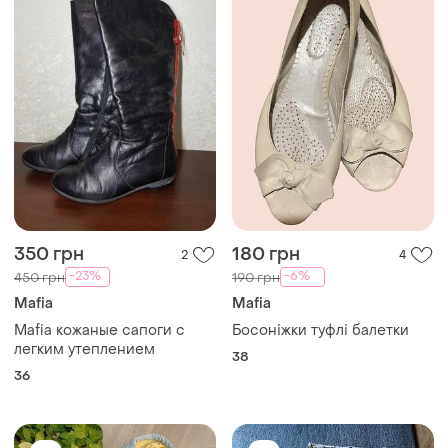
350 грн
180 грн
2
4
-23%
-6%
450 грн
190 грн
Mafia
Mafia
Mafia кожаные сапоги с
Босоніжки туфлі балетки
легким утеплением
38
36