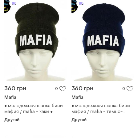
360 грн
360 грн
0
0
Mafia
Mafia
● молодежная шапка бини -
● молодежная шапка бини -
мафия / mafia - хаки ●
мафия / mafia - темно-
синий ●
Другой
Другой