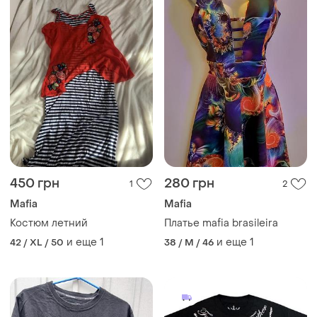
450 грн
280 грн
1
2
Mafia
Mafia
Костюм летний
Платье mafia brasileira
и еще
1
и еще
1
42 / XL / 50
38 / M / 46