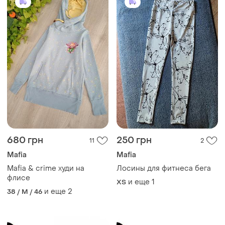
680 грн
250 грн
11
2
Mafia
Mafia
Mafia & crime худи на
Лосины для фитнеса бега
флисе
и еще
1
ХS
и еще
2
38 / M / 46