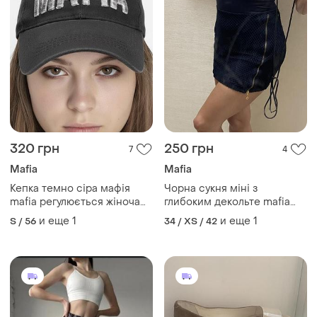
320 грн
250 грн
7
4
Mafia
Mafia
Кепка темно сіра мафія
Чорна сукня міні з
mafia регулюється жіноча
глибоким декольте mafia
чоловіча унісекс бейсболка
brasileira
и еще
1
и еще
1
S / 56
34 / XS / 42