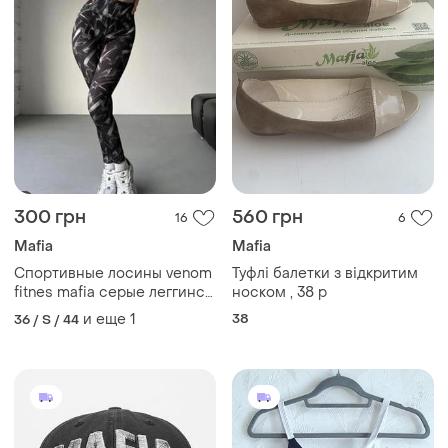
300 грн
560 грн
16
6
Mafia
Mafia
Спортивные лосины venom
Туфлі балетки з відкритим
fitnes mafia серые леггинсы
носком , 38 р
фитнес мафия лосинки
и еще
1
38
36 / S / 44
штаны