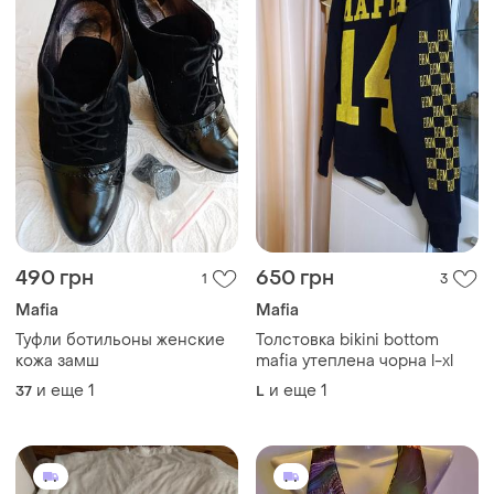
490 грн
650 грн
1
3
Mafia
Mafia
Туфли ботильоны женские
Толстовка bikini bottom
кожа замш
mafia утеплена чорна l-xl
и еще
1
и еще
1
37
L