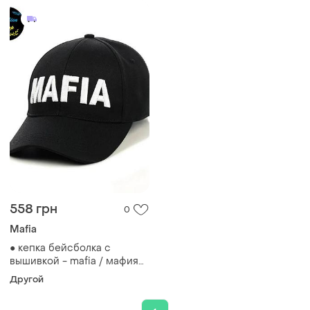
558 грн
0
Mafia
● кепка бейсболка с
вышивкой - mafia / мафия
m/l черный ●
Другой