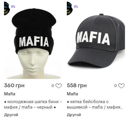
360 грн
558 грн
0
0
Mafia
Mafia
● молодежная шапка бини -
● кепка бейсболка с
мафия / mafia - черный ●
вышивкой - mafia / мафия
m/l серый ●
Другой
Другой