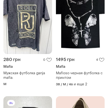
280 грн
1495 грн
0
4
Mafia
Mafia
Мужская футболка ganja
Mafioso черная футболка с
mafia.
принтом
M
и еще
2
38 / M / 46